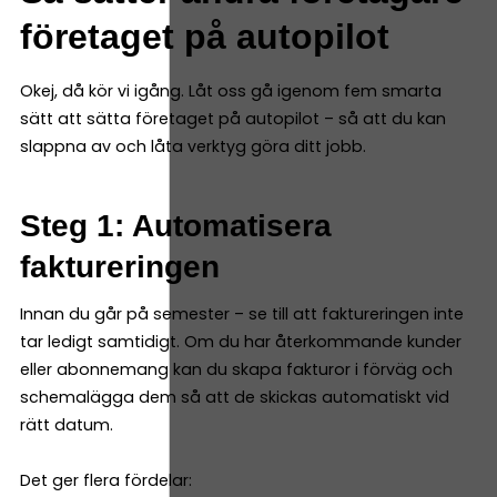
företaget på autopilot
Okej, då kör vi igång. Låt oss gå igenom fem smarta
sätt att sätta företaget på autopilot – så att du kan
slappna av och låta verktyg göra ditt jobb.
Steg 1: Automatisera
faktureringen
Innan du går på semester – se till att faktureringen inte
tar ledigt samtidigt. Om du har återkommande kunder
eller abonnemang kan du skapa fakturor i förväg och
schemalägga dem så att de skickas automatiskt vid
rätt datum.
Det ger flera fördelar: