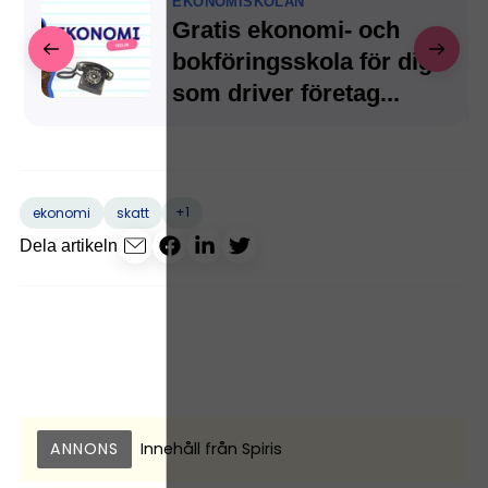
EKONOMISKOLAN
Gratis ekonomi- och
bokföringsskola för dig
som driver företag...
+1
ekonomi
skatt
Dela artikeln
ANNONS
Innehåll från
Spiris