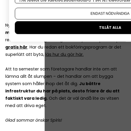
Läs gärna vår
personuppgiftspolicy
. Om du samtycker t
ekonomifrågor
Om du vill ändra ditt val i efterhand hittar du den möjl
Fri telefonsupport i världsklass
ENDAST NÖDVÄNDIGA
Nystartade företagare
bokför dessutom helt gratis i 6
TILLÅT ALLA
månader
(utan bindningstid)
.
Läs mer här.
Och har du
redan drivit företag ett tag kan du självklart
prova Spiris
gratis här
. Har du redan ett bokföringsprogram är det
superlätt att byta,
läs hur du gör här.
Att ta semester som företagare handlar inte om att
lämna allt åt slumpen – det handlar om att bygga
system som håller ihop det åt dig.
Ju bättre
infrastruktur du har på plats, desto friare är du att
faktiskt vara ledig.
Och det är väl ändå lite av vitsen
med att driva eget.
Glad sommar önskar Spiris!