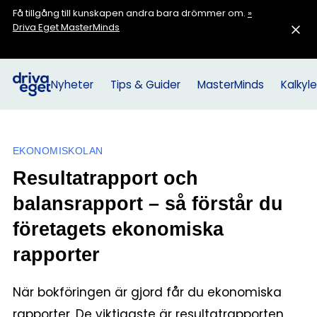
Få tillgång till kunskapen andra bara drömmer om.
»
Driva Eget MasterMinds
Nyheter
Tips & Guider
MasterMinds
Kalkyle
EKONOMISKOLAN
Resultatrapport och
balansrapport – så förstår du
företagets ekonomiska
rapporter
När bokföringen är gjord får du ekonomiska
rapporter. De viktigaste är resultatrapporten