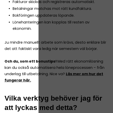
Fakturor skickas och registreras automatiskt.
Betalningar matchas mot rätt kundfaktura.
Bokföringen uppdateras löpande.
Lönehanteringen kan kopplas till resten av
ekonomin.
Ju mindre manuellt arbete som krävs, desto enklare blir
det att faktiskt vara ledig när semestern väl börjar.
Och du, som ett bonustips!
Med rätt ekonomilösning
kan du också automatisera hela löneprocessen – från
underlag till utbetalning. Nice va?
Läs mer om hur det
fungerar här.
Vilka verktyg behöver jag för
att lyckas med detta?