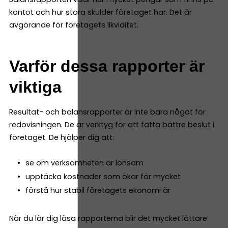
kontot och hur stora skulder företaget har. Det är
avgörande för företagets likviditet.
Varför dessa rapporter är
viktiga
Resultat- och balansrapporter är inte bara något för
redovisningen. De är verktyg för att fatta bättre beslut i
företaget. De hjälper dig att:
se om verksamheten är lönsam
upptäcka kostnader som ökar för mycket
förstå hur stabil företagets ekonomi är
När du lär dig läsa rapporterna blir det mycket lättare