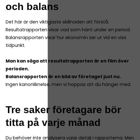
och balans
Det här är den viktigaste skillnaden att förstå.
Resultatrapporten visar vad som hänt under en period.
Balansrapporten visar hur ekonomin ser ut vid en viss
tidpunkt.
Man kan säga att resultatrapporten är en film över
perioden.
Balansrapporten är en bild av företaget just nu.
Ingen kanonliknelse, men vi hoppas att du hänger med.
Tre saker företagare bör
titta på varje månad
Du behöver inte analysera varje detalj i rapporterna. Men