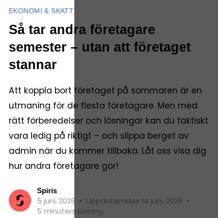
EKONOMI & SKATT
Så tar andra företagare
semester – utan att företaget
stannar
Att koppla bort företaget på sommaren är en
utmaning för de flesta företagare. Men med
rätt förberedelser och lösningar kan du faktiskt
vara ledig på riktigt – och slippa berget av
admin när du kommer tillbaka. Låt oss visa dig
hur andra företagare gör!
Spiris
5 juni, 2026
•
Uppdaterades 14 juni, 2026
•
5 minuters läsning