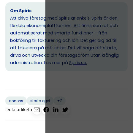
Om Spiris
Att driva företag med Spiris är enkelt. Spiris är den
flexibla ekonomiplattformen. Allt finns samlat och
automatiserat med smarta funktioner – från
bokföring till fakturering och lön. Det ger dig tid till
att fokusera på rätt saker. Det vill säga att starta,
driva och utveckla din företagsdröm utan krånglig
administration. Läs mer på
Spiris.se
.
+7
annons
starta eget
Dela artikeln