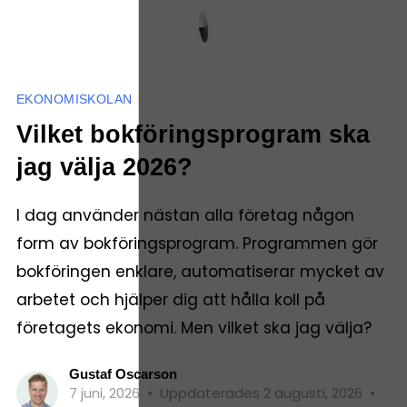
EKONOMISKOLAN
Vilket bokföringsprogram ska
jag välja 2026?
I dag använder nästan alla företag någon
form av bokföringsprogram. Programmen gör
bokföringen enklare, automatiserar mycket av
arbetet och hjälper dig att hålla koll på
företagets ekonomi. Men vilket ska jag välja?
Gustaf Oscarson
7 juni, 2026
•
Uppdaterades 2 augusti, 2026
•