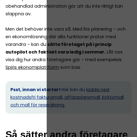
obehandlad administration gör att du inte riktigt kan
slappna av.
Men det behöver inte vara så. Med lite planering – och
en ekonomilösning där alla funktioner pratar med
varandra – kan du
sätta företaget på i princip
autopilot och faktiskt vara ledig i sommar.
Låt oss
visa dig hur andra företagare gör – med exempelvis
Spiris ekonomiplattform
som bas.
Psst, innan vi startar!
Här kan du
ladda ned
kostnadsfri fakturamall, affärsplansmall, kvittomall
och mall för reseräkning.
Så sätter andra företagare