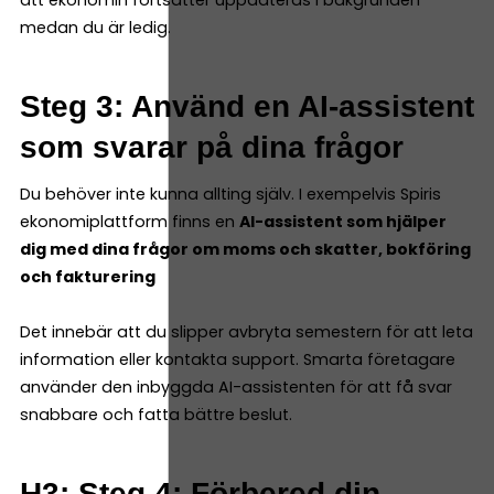
medan du är ledig.
Steg 3: Använd en AI-assistent
som svarar på dina frågor
Du behöver inte kunna allting själv. I exempelvis Spiris
ekonomiplattform finns en
AI-assistent som hjälper
dig med dina frågor om moms och skatter, bokföring
och fakturering
Det innebär att du slipper avbryta semestern för att leta
information eller kontakta support. Smarta företagare
använder den inbyggda AI-assistenten för att få svar
snabbare och fatta bättre beslut.
H3: Steg 4: Förbered din