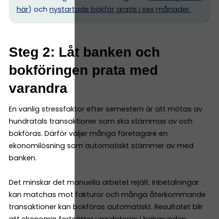
här
) och
nystartade bokför gratis i sex månader.
Steg 2: Låt banken och
bokföringen prata med
varandra
En vanlig stressfaktor efter semestern är att mötas av
hundratals transaktioner som ska stämmas av och
bokföras. Därför väljer många företagare en
ekonomilösning som automatiskt stämmer av med
banken.
Det minskar det manuella arbetet rejält. Inbetalningar
kan matchas mot fakturor och många återkommande
transaktioner kan bokföras automatiskt. Resultatet blir
att ekonomin fortsätter uppdateras i bakgrunden