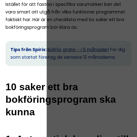
Istället för att fastna i specifika varumärken kan det
vara smart att utgå från vilka funktioner programmet
faktiskt har. Här är en checklista med tio saker ett bra
bokföringsprogram bör klara av.
Tips från Spiris:
Bokför gratis – i 6 månader!
För dig
som startat företag de senaste 12 månaderna.
10 saker ett bra
bokföringsprogram ska
kunna