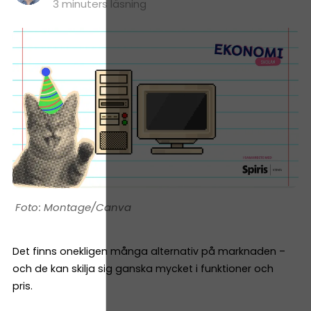
3 minuters läsning
Montage/Canva
Det finns onekligen många alternativ på marknaden –
och de kan skilja sig ganska mycket i funktioner och
pris.