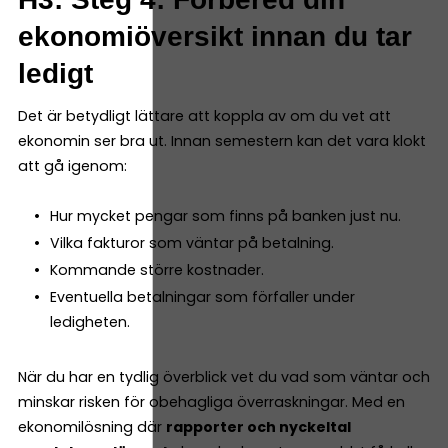
ekonomiöversikt innan du tar
ledigt
Det är betydligt lättare att koppla av om du vet att
ekonomin ser bra ut. Innan semestern kan det vara klokt
att gå igenom:
Hur mycket pengar som finns på banken just nu.
Vilka fakturor som väntar på betalning.
Kommande större kostnader.
Eventuella betalningar som förfaller under
ledigheten.
När du har en tydlig överblick vet du vad som väntar och
minskar risken för obehagliga överraskningar. Med en
ekonomilösning där
rapporter och nyckeltal