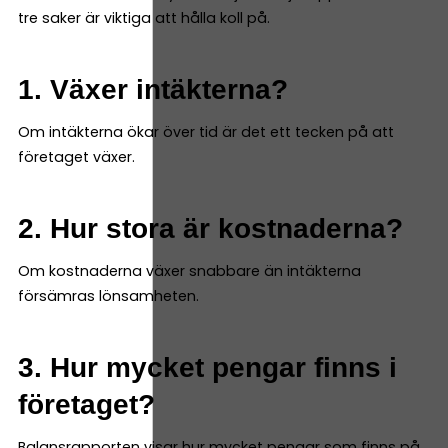
tre saker är viktiga att hålla koll på.
1. Växer intäkterna?
Om intäkterna ökar över tid är det ett tecken på att
företaget växer.
2. Hur stora är kostnaderna?
Om kostnaderna växer snabbare än intäkterna
försämras lönsamheten.
3. Hur mycket pengar finns i
företaget?
Balansrapporten visar hur mycket pengar som finns på