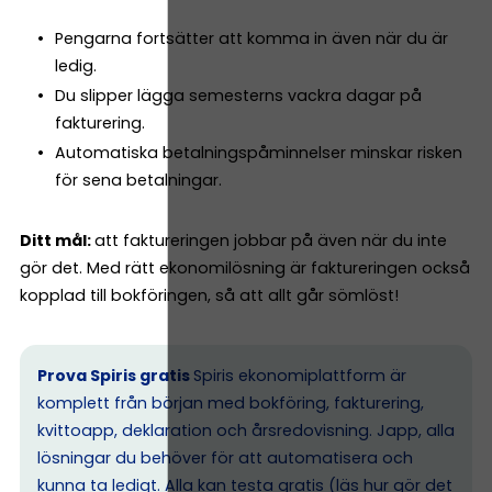
Pengarna fortsätter att komma in även när du är
ledig.
Du slipper lägga semesterns vackra dagar på
fakturering.
Automatiska betalningspåminnelser minskar risken
för sena betalningar.
Ditt mål:
att faktureringen jobbar på även när du inte
gör det. Med rätt ekonomilösning är faktureringen också
kopplad till bokföringen, så att allt går sömlöst!
Prova Spiris gratis
Spiris ekonomiplattform är
komplett från början med bokföring, fakturering,
kvittoapp, deklaration och årsredovisning. Japp, alla
lösningar du behöver för att automatisera och
kunna ta ledigt. Alla kan testa gratis (
läs hur gör det