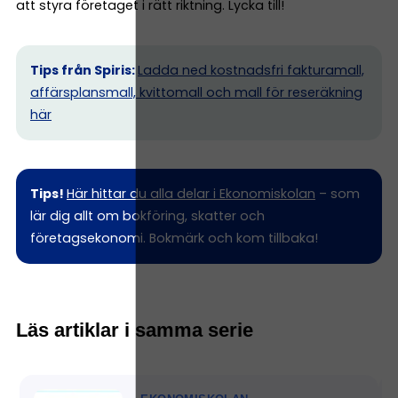
att styra företaget i rätt riktning. Lycka till!
Tips från Spiris:
Ladda ned kostnadsfri fakturamall,
affärsplansmall, kvittomall och mall för reseräkning
här
Tips!
Här hittar du alla delar i Ekonomiskolan
– som
lär dig allt om bokföring, skatter och
företagsekonomi. Bokmärk och kom tillbaka!
Läs artiklar i samma serie