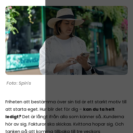
Spiris
Friheten att bestämma över sin tid är ett starkt motiv till
att starta eget. Hur blir det för dig –
kan du ta helt
ledigt?
Det är långt ifrån alla som känner så…Kunderna
hör av sig. Fakturor ska skickas. Kvittona hopar sig. Och
tanken på att komma tillbaka till tre veckors