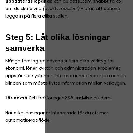
uppdateras löpande
kan du dessutom snabbt få koll
om du skulle vilja
(direkt i mobilen!)
– utan att behöva
logga in på flera olika ställen.
Steg 5: Låt olika lösningar
samverka
Många företagare använder flera olika verktyg för
ekonomi, löner, kvitton och administration. Problemet
uppstår när systemen inte pratar med varandra och du
blir den som måste flytta information mellan verktygen.
Läs också:
Fel i bokföringen?
Så undviker du dem!
När olika lösningar är integrerade får du ett mer
automatiserat flöde: