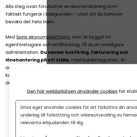
Alla steg ovan förutsätter en ekonomilösning som
faktiskt fungerar i bakgrunden – utan att du behöver
bevaka det hela tiden.
Med
Spiris ekonomiplattform
, som är byggd för
egenföretagare och småföretag, få du en smidigare
administration.
Du samlar bokföring, fakturering och
lönehantering på ett ställe
, med bankintegration, AI-
assistent och smarta automatiseringar som gör att du
kan fokusera på det du faktiskt vill göra – oavsett om
det är ditt arbete eller din semester.
Den här webbplatsen använder cookies
för sta
Bokför och fakturera utan att kunna bokföring
Automatisk bankimport – transaktioner bokförs
Driva eget använder cookies för att förbättra din anvä
utan manuellt arbete
underlag till förbättring och vidareutveckling av hems
Återkommande fakturor som skickas automatiskt
relevanta erbjudanden till dig.
AI-assistent tillgänglig dygnet runt för