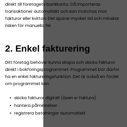
direkt till företagets bankkonto. Då importeras
transaktioner automatiskt och kan matchas mot
fakturor eller kvitton. Det sparar mycket tid och minskar
risken för manuella fel.
2. Enkel fakturering
Ditt företag behöver kunna skapa och skicka fakturor
direkt i bokföringsprogrammet. Programmet bör därför
ha en enkel faktureringsfunktion. Det är också en fördel
om programmet kan:
skicka fakturor digitalt (även e-faktura)
hantera påminnelser
registrera betalningar automatiskt