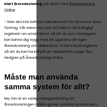
klart årsredovisning
och skatt med
Årsredovisning
Online
.
– Man ska inte behöva vara ekonom för att kunna driva
företag. Vår vision har varit att baka in allt krångligt
regelverk i en smart tjänst, så att du som företagare
kan känna dig trygg med att upprätta din egen
årsredovisning och deklaration. Vi har koll på reglerna,
så att du kan ha koll på din verksamhet, säger Åsa
Hedgren på Årsredovisning Online.
Måste man använda
samma system för allt?
Nej. Det är en vanlig missuppfattning att
årsredovisningen måste göras i samma system som