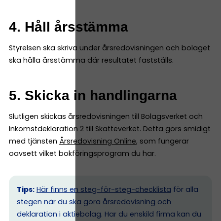
4. Håll årsstämma
Styrelsen ska skriva under årsredovisningen och bolaget
ska hålla årsstämma där resultatet fastställs.
5. Skicka in handlingarna
Slutligen skickas årsredovisningen till Bolagsverket och
Inkomstdeklaration 2 till Skatteverket. Detta görs smidigt
med tjänsten
Årsredovisning Online
, som fungerar
oavsett vilket bokföringsprogram du har.
Tips:
Här finns en steg-för-steg-checklista
för alla
stegen när du ska göra årsredovisning och
deklaration i aktiebolag. Har du enskild firma kan du