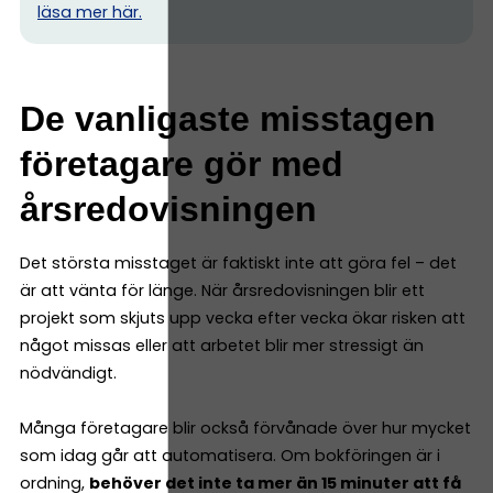
l
äsa mer här.
De vanligaste misstagen
företagare gör med
årsredovisningen
Det största misstaget är faktiskt inte att göra fel – det
är att vänta för länge. När årsredovisningen blir ett
projekt som skjuts upp vecka efter vecka ökar risken att
något missas eller att arbetet blir mer stressigt än
nödvändigt.
Många företagare blir också förvånade över hur mycket
som idag går att automatisera. Om bokföringen är i
ordning,
behöver det inte ta mer än 15 minuter att få