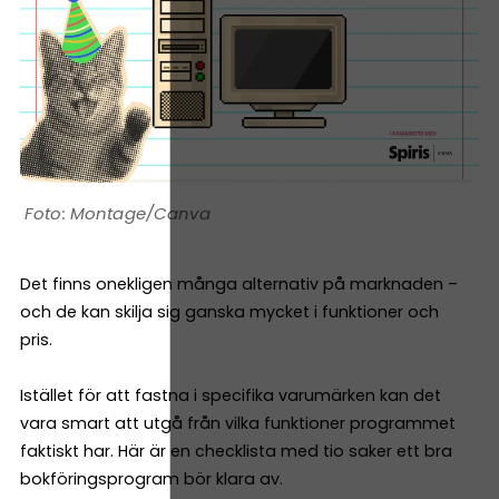
Montage/Canva
Det finns onekligen många alternativ på marknaden –
och de kan skilja sig ganska mycket i funktioner och
pris.
Istället för att fastna i specifika varumärken kan det
vara smart att utgå från vilka funktioner programmet
faktiskt har. Här är en checklista med tio saker ett bra
bokföringsprogram bör klara av.