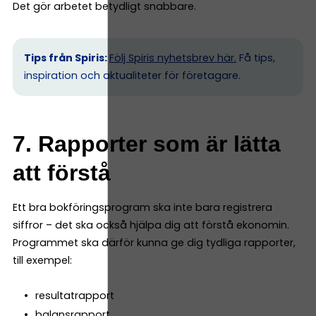
Det gör arbetet betydligt snabbare.
Tips från Spiris:
Följ Spiris nyhetsbrev här.
Få tips,
inspiration och aktualiteter för företagare.
7. Rapporter som är lätta
att förstå
Ett bra bokföringsprogram ska inte bara registrera
siffror – det ska också hjälpa dig att förstå ekonomin.
Programmet ska därför kunna ge dig tydliga rapporter,
till exempel:
resultatrapport
balansrapport