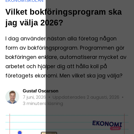
EKONOMISKOLAN
Vilket bokföringsprogram ska
jag välja 2026?
I dag använder nästan alla företag någon
form av bokföringsprogram. Programmen gör
bokföringen enklare, automatiserar mycket av
arbetet och hjälper dig att hålla koll på
företagets ekonomi. Men vilket ska jag välja?
Gustaf Oscarson
7 juni, 2026
•
Uppdaterades 2 augusti, 2026
•
3 minuters läsning