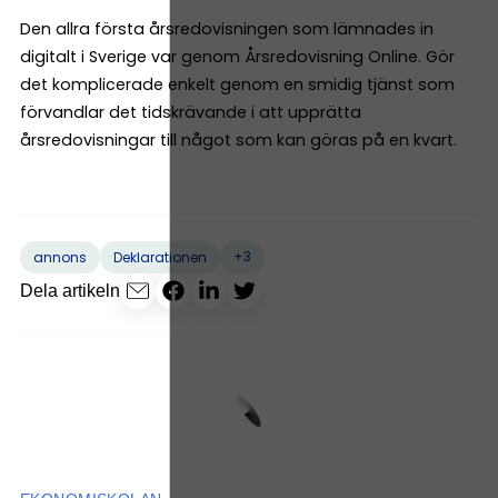
Den allra första årsredovisningen som lämnades in
digitalt i Sverige var genom Årsredovisning Online. Gör
det komplicerade enkelt genom en smidig tjänst som
förvandlar det tidskrävande i att upprätta
årsredovisningar till något som kan göras på en kvart.
+3
annons
Deklarationen
Dela artikeln