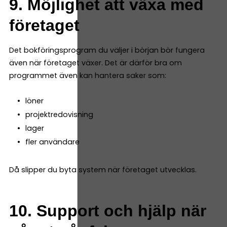
9. Möjlighet att växa med
företaget
Det bokföringsprogram du väljer i början bör fungera
även när företaget växer. Det är därför bra om
programmet även kan hantera saker som:
löner
projektredovisning
lager
fler användare
Då slipper du byta system när företaget utvecklas.
10. Support och hjälp när