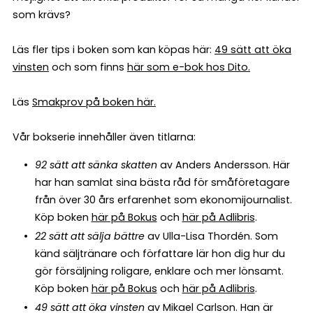
som krävs?
Läs fler tips i boken som kan köpas här:
49 sätt att öka
vinsten
och som finns
här som e-bok hos Dito.
Läs
Smakprov på boken här.
Vår bokserie innehåller även titlarna:
92 sätt att sänka skatten
av Anders Andersson. Här
har han samlat sina bästa råd för småföretagare
från över 30 års erfarenhet som ekonomijournalist.
Köp boken
här på Bokus
och
här på Adlibris
.
22 sätt att sälja bättre
av Ulla-Lisa Thordén. Som
känd säljtränare och författare lär hon dig hur du
gör försäljning roligare, enklare och mer lönsamt.
Köp boken
här på Bokus
och
här på Adlibris
.
49 sätt att öka vinsten
av Mikael Carlson. Han är