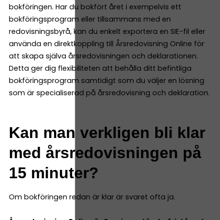
bokföringen. Har du bokfört året i exempelvis ett
bokföringsprogram eller tillsammans med en
redovisningsbyrå, kan du enkelt exportera en SIE-fil eller
använda en direktkoppling till Årsredovisning Online för
att skapa själva årsredovisningen och deklarationen.
Detta ger dig flexibiliteten att behålla ditt befintliga
bokföringsprogram samtidigt som du väljer en lösning
som är specialiserad på årsredovisning och deklaration.
Kan man verkligen bli klar
med årsredovisningen på
15 minuter?
Om bokföringen redan är klar är svaret ofta ja.