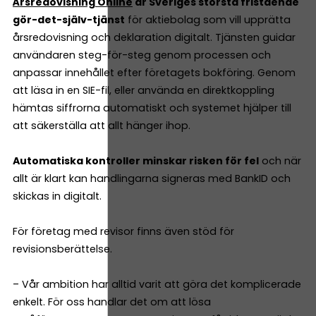
Årsredovisning Online
är Sveriges största fristående
gör-det-själv-tjänst
för aktiebolag som vill upprätta
årsredovisning och deklaration digitalt. Tjänsten guidar
användaren steg-för-steg genom processen och
anpassar innehållet efter företagets bokföring. Genom
att läsa in en SIE-fil, eller använda en direktkoppling
hämtas siffrorna automatiskt och systemet hjälper till
att säkerställa att allt hänger ihop.
Automatiska kontroller minskar risken för fel
och när
allt är klart kan handlingarna signeras med BankID och
skickas in digitalt.
För företag med revisor finns även stöd för
revisionsberättelse.
– Vår ambition har alltid varit att göra det komplicerade
enkelt. För oss handlar det om att lösa