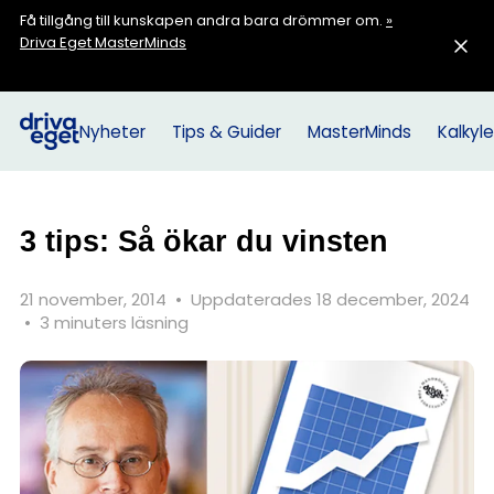
Få tillgång till kunskapen andra bara drömmer om.
»
Driva Eget MasterMinds
Nyheter
Tips & Guider
MasterMinds
Kalkyle
3 tips: Så ökar du vinsten
21 november, 2014
•
Uppdaterades 18 december, 2024
•
3 minuters läsning