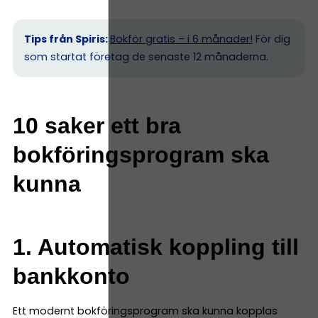
Tips från Spiris:
Bokför gratis – i 6 månader!
För dig
som startat företag de senaste 12 månaderna.
10 saker ett bra
bokföringsprogram ska
kunna
1. Automatisk koppling till
bankkonto
Ett modernt bokföringsprogram ska kunna kopplas