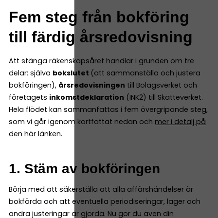
Fem steg från bokföring
till färdig årsredovisning
Att stänga räkenskapsåret handlar i grunden om tre
delar: själva
bokslutet
(att sammanställa och justera
bokföringen),
årsredovisningen
till Bolagsverket och
företagets
inkomstdeklaration
(INK2) till Skatteverket.
Hela flödet kan sammanfattas i fem övergripande steg,
som vi går igenom kortfattat nedan och
mer i detalj på
den här länken
.
1. Stäm av bokföringen
Börja med att säkerställa att alla affärshändelser är
bokförda och att eventuella periodiseringar, lager och
andra justeringar är gjorda. Nu gör du även din