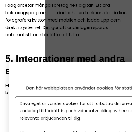
I dag arbetar många företag helt digitalt. Ett bra
bokföringsprogram bör därför ha en funktion där du kan
fotografera kvitton med mobilen och ladda upp dem
direkt i systemet. Det gör att underlagen sparas
automatiskt och blir lätta att hitta.
5. Integrationer med andra
system
Många företag använder fler system än bara
Den här webbplatsen använder cookies
för sta
bokföringsprogrammet, till exempel:
Driva eget använder cookies för att förbättra din anvä
e-handelssystem
underlag till förbättring och vidareutveckling av hems
kassasystem
relevanta erbjudanden till dig.
CRM-system
betalningslösningar