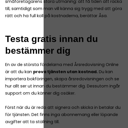
småföretagarens stora utmaning: att få tiden att räcka
till, samtidigt som man vill känna sig trygg med att göra
rätt och ha full koll på kostnaderna, berättar Åsa.
Testa gratis innan du
bestämmer dig
En av de största fördelarna med Årsredovisning Online
är att du kan
prova tjänsten utan kostnad.
Du kan
importera bokföringen, skapa årsredovisningen och se
hur allt ser ut innan du bestämmer dig. Dessutom ingår
support om du känner dig osäker.
Först när du är redo att signera och skicka in betalar du
för tjänsten. Det finns inga abonnemang eller löpande
avgifter att ta ställning till.