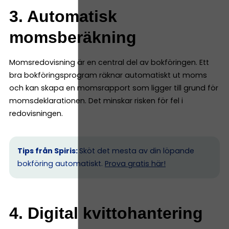
3. Automatisk
momsberäkning
Momsredovisning är en central del av bokföringen. Ett
bra bokföringsprogram räknar automatiskt ut moms
och kan skapa en momsrapport som ligger till grund för
momsdeklarationen. Det minskar risken för fel i
redovisningen.
Tips från Spiris:
Sköt det mesta av din löpande
bokföring automatiskt.
Prova gratis här!
4. Digital kvittohantering