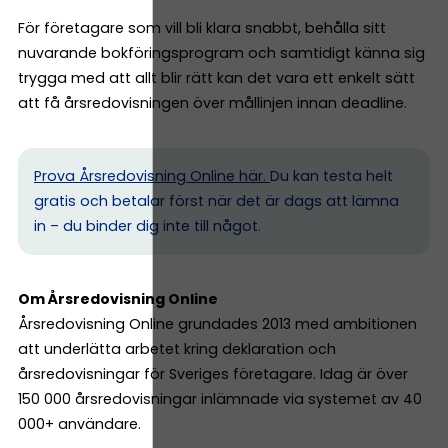
För företagare som vill bli klara snabbt, behålla sitt
nuvarande bokföringsprogram och samtidigt känna sig
trygga med att allt blir rätt kan det vara ett enkelt sätt
att få årsredovisningen över mållinjen innan deadline.
Prova Årsredovisning Online här.
Du kan testa helt
gratis och betalar först när det är dags att lämna
in – du binder dig inte till något.
Om Årsredovisning Online
Årsredovisning Online grundades 2013 med ambitionen
att underlätta arbetet kring deklaration och
årsredovisningar för Sveriges företagare. Idag är över
150 000 årsredovisningar inlämnade via systemet av 40
000+ användare.