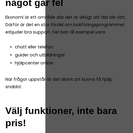
något går fel
Ekonomi är ett område där det är viktigt att det blir rätt.
Därför är det en stor fördel om bokföringsprogrammet
erbjuder bra support. Det kan till exempel vara:
chatt eller telefon
guider och utbildningar
hjälpcenter online
När frågor uppstår är det skönt att kunna få hjälp
snabbt.
Välj funktioner, inte bara
pris!