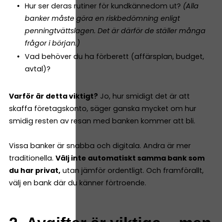
Hur ser deras rutiner för kundkännedom ut?
(Alla
banker måste göra en riskbedömning enligt
penningtvättslagen. Det är därför de ställer många
frågor i början.)
Vad behöver du ha förberett (affärsplan, budget,
avtal)?
Varför är detta viktigt?
Jo, hur smidigt det är att
skaffa företagskonto, säger ganska mycket om hur
smidig resten av resan med banken kommer att bli.
Vissa banker är snabba och digitala. Andra är mer
traditionella.
Välj inte automatiskt samma bank som
du har privat,
utan jämför ordentligt. Och framförallt,
välj en bank där du känner förtroende.