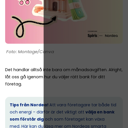
Montage/Canva
Det handlar alltså inte bara om månadsavgiften. Alright,
låt oss gå igenom hur du väljer rätt bank för ditt
företag.
Tips från Nordea!
Att vara företagare tar både tid
och energi – därför är det viktigt att
välja en bank
som förstår dig
och som företaget kan växa
med. Här kan du läsa mer om
Nordeas smarta