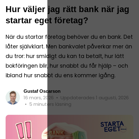
Hur väljer jag rätt bank när jag
startar eget företag?
När du startar företag behöver du en bank. Det
låter självklart. Men bankvalet påverkar mer än
du tror: hur smidigt du kan ta betalt, hur lätt
bokföringen blir, hur snabbt du får hjälp – och
ibland hur snabbt du ens kommer igång.
Gustaf Oscarson
16 mars, 2026
•
Uppdaterades 1 augusti, 2026
•
5 minuters läsning