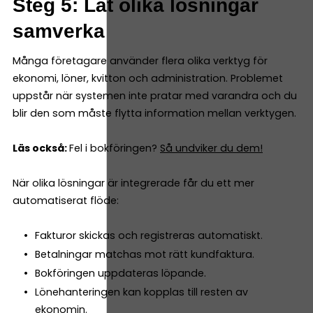
Steg 5: Låt olika lösningar
samverka
Många företagare använder flera olika verktyg för
ekonomi, löner, kvitton och administration. Problemet
uppstår när systemen inte pratar med varandra och du
blir den som måste flytta information mellan verktygen.
Läs också:
Fel i bokföringen?
Så undviker du dem!
När olika lösningar är integrerade får du ett mer
automatiserat flöde:
Fakturor skickas och registreras automatiskt.
Betalningar matchas mot rätt kundfaktura.
Bokföringen uppdateras löpande.
Lönehanteringen kan kopplas till resten av
ekonomin.