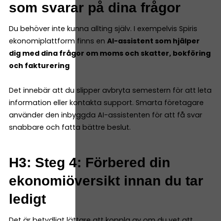
som svarar på dina frågor
Du behöver inte kunna allting själv. I exempelvis Spiris
ekonomiplattform finns en
AI-assistent som hjälper
dig med dina frågor om moms och skatter, bokföring
och fakturering
Det innebär att du slipper avbryta semestern för att leta
information eller kontakta support. Smarta företagare
använder den inbyggda AI-assistenten för att få svar
snabbare och fatta bättre beslut.
H3: Steg 4: Förbered din
ekonomiöversikt innan du tar
ledigt
Det är betydligt lättare att koppla av om du vet att