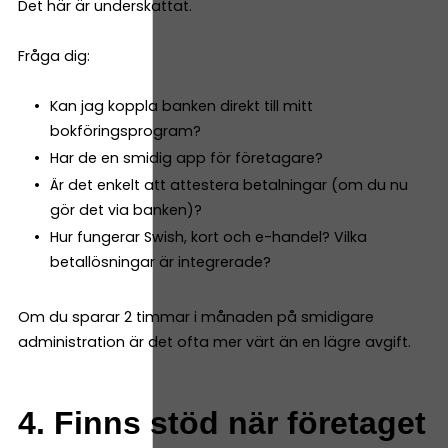
Det här är underskattat.
Fråga dig:
Kan jag koppla banken direkt till mitt
bokföringsprogram?
Har de en smidig app för företagare?
Är det enkelt att attestera betalningar (om du nu
gör det via banken)?
Hur fungerar Swish, kort och e-handel? Vilka
betallösningar är integrerade?
Om du sparar 2 timmar i månaden på smidigare
administration är det ofta mer värt än en lägre avgift.
4. Finns stöd när företaget