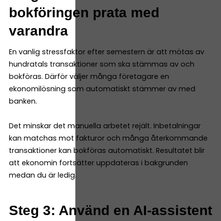
bokföringen prata med
varandra
En vanlig stressfaktor efter semestern är att mötas av
hundratals transaktioner som ska stämmas av och
bokföras. Därför väljer många företagare en
ekonomilösning som automatiskt stämmer av med
banken.
Det minskar det manuella arbetet rejält. Inbetalningar
kan matchas mot fakturor och många återkommande
transaktioner kan bokföras automatiskt. Resultatet blir
att ekonomin fortsätter uppdateras i bakgrunden
medan du är ledig.
Steg 3: Använd en AI-assistent