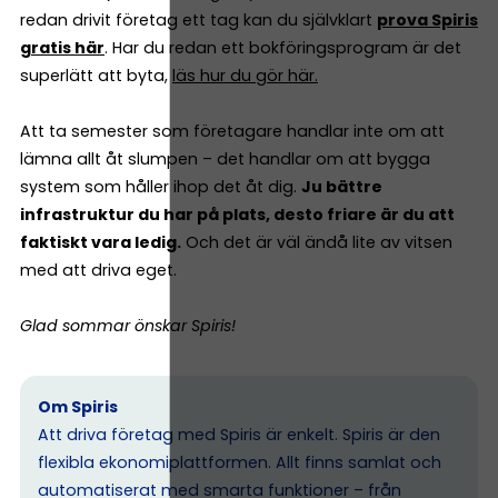
redan drivit företag ett tag kan du självklart
prova Spiris
gratis här
. Har du redan ett bokföringsprogram är det
superlätt att byta,
läs hur du gör här.
Att ta semester som företagare handlar inte om att
lämna allt åt slumpen – det handlar om att bygga
system som håller ihop det åt dig.
Ju bättre
infrastruktur du har på plats, desto friare är du att
faktiskt vara ledig.
Och det är väl ändå lite av vitsen
med att driva eget.
Glad sommar önskar Spiris!
Om Spiris
Att driva företag med Spiris är enkelt. Spiris är den
flexibla ekonomiplattformen. Allt finns samlat och
automatiserat med smarta funktioner – från