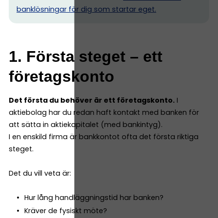
banklösningar för dig som startar eget.
1. Första steget – ett
företagskonto
Det första du behöver är ett företagskonto.
I
aktiebolag har du redan haft kontakt med banken för
att sätta in aktiekapitalet (med bankintyg).
I en enskild firma är bankkontot ofta det första riktiga
steget.
Det du vill veta är:
Hur lång handläggningstid har banken?
Kräver de fysiskt möte?