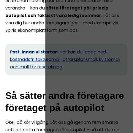
en ekonomilösning där alla funktioner pratar med
varandra – kan du
sätta företaget på i princip
autopilot och faktiskt vara ledig i sommar.
Låt oss
visa dig hur andra företagare gör – med exempelvis
Spiris ekonomiplattform
som bas.
Psst, innan vi startar!
Här kan du
ladda ned
kostnadsfri fakturamall, affärsplansmall, kvittomall
och mall för reseräkning.
Så sätter andra företagare
företaget på autopilot
Okej, då kör vi igång. Låt oss gå igenom fem smarta
sätt att sätta företaget på autopilot – så att du kan