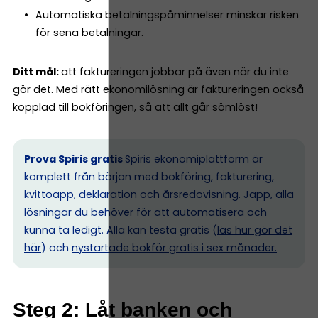
Automatiska betalningspåminnelser minskar risken
för sena betalningar.
Ditt mål:
att faktureringen jobbar på även när du inte
gör det. Med rätt ekonomilösning är faktureringen också
kopplad till bokföringen, så att allt går sömlöst!
Prova Spiris gratis
Spiris ekonomiplattform är
komplett från början med bokföring, fakturering,
kvittoapp, deklaration och årsredovisning. Japp, alla
lösningar du behöver för att automatisera och
kunna ta ledigt. Alla kan testa gratis (
läs hur gör det
här
) och
nystartade bokför gratis i sex månader.
Steg 2: Låt banken och