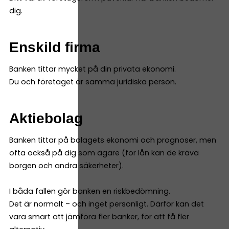
dig.
Enskild firma
Banken tittar mycket på din privata ekonomi.
Du och företaget är samma juridiska person.
Aktiebolag
Banken tittar på bolagets ekonomi och prognoser, men
ofta också på dig som ägare (för lån kan de kräva
borgen och andra säkerheter).
I båda fallen gör banken en riskbedömning.
Det är normalt – och inget personligt. Därför kan det
vara smart att jämföra fler banker, för att få fler