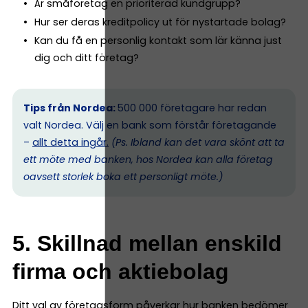
Är småföretag en prioriterad kundgrupp?
Hur ser deras kreditpolicy ut för nystartade bolag?
Kan du få en personlig kontakt som lär känna just
dig och ditt företag?
Tips från Nordea:
500 000 företagare har redan
valt Nordea. Välj en bank som förstår företagande
–
allt detta ingår.
(Ps. I
bland kan det vara skönt att ta
ett möte med banken, hos Nordea kan alla företag
oavsett storlek boka ett personligt möte.)
5. Skillnad mellan enskild
firma och aktiebolag
Ditt val av företagsform påverkar hur banken bedömer