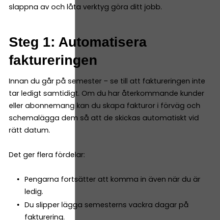
slappna av och låta verktyg göra ditt jobb.
Steg 1: Automatisera
faktureringen
Innan du går på semester – se till att faktureringen inte
tar ledigt samtidigt. Om du har återkommande kunder
eller abonnemang kan du skapa fakturor i förväg och
schemalägga dem så att de skickas automatiskt vid
rätt datum.
Det ger flera fördelar:
Pengarna fortsätter att komma in även när du är
ledig.
Du slipper lägga semesterns vackra dagar på
fakturering.