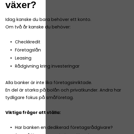
växer?
Idag kanske du bara behöver ett konto.
Om två år kanske du behöver:
Checkkredit
Företagslån
Leasing
Rådgivning kring investeringar
Alla banker är inte lika företagsinriktade.
En del är starka på bolån och privatkunder. Andra har
tydligare fokus på småföretag.
Viktiga frågor att ställa:
Har banken en dedikerad företagsrådgivare?