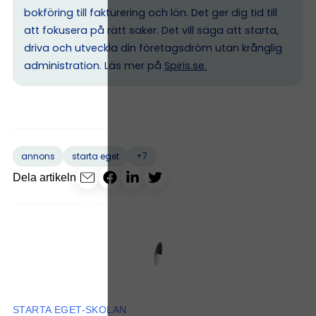
bokföring till fakturering och lön. Det ger dig tid till
att fokusera på rätt saker. Det vill säga att starta,
driva och utveckla din företagsdröm utan krånglig
administration. Läs mer på
Spiris.se
.
+7
annons
starta eget
Dela artikeln
STARTA EGET-SKOLAN