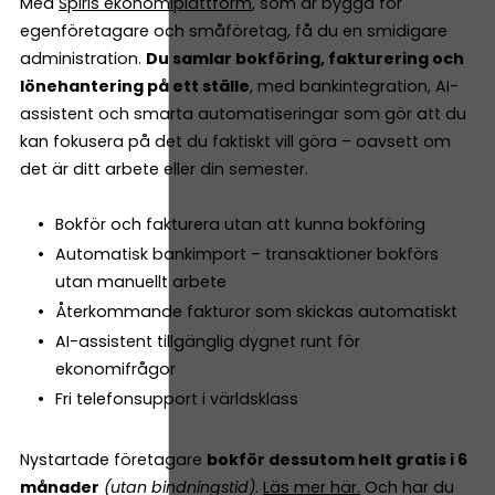
Med
Spiris ekonomiplattform
, som är byggd för
egenföretagare och småföretag, få du en smidigare
administration.
Du samlar bokföring, fakturering och
lönehantering på ett ställe
, med bankintegration, AI-
assistent och smarta automatiseringar som gör att du
kan fokusera på det du faktiskt vill göra – oavsett om
det är ditt arbete eller din semester.
Bokför och fakturera utan att kunna bokföring
Automatisk bankimport – transaktioner bokförs
utan manuellt arbete
Återkommande fakturor som skickas automatiskt
AI-assistent tillgänglig dygnet runt för
ekonomifrågor
Fri telefonsupport i världsklass
Nystartade företagare
bokför dessutom helt gratis i 6
månader
(utan bindningstid)
.
Läs mer här.
Och har du