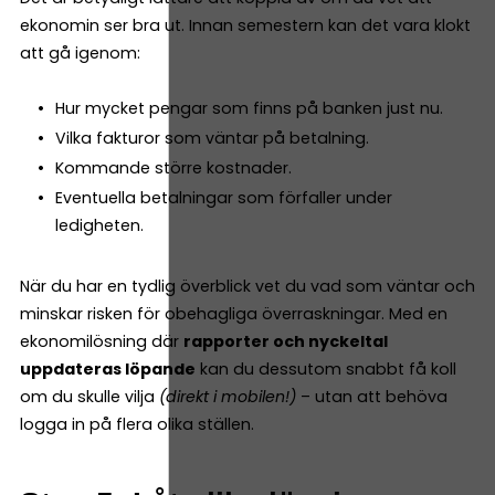
ekonomin ser bra ut. Innan semestern kan det vara klokt
att gå igenom:
Hur mycket pengar som finns på banken just nu.
Vilka fakturor som väntar på betalning.
Kommande större kostnader.
Eventuella betalningar som förfaller under
ledigheten.
När du har en tydlig överblick vet du vad som väntar och
minskar risken för obehagliga överraskningar. Med en
ekonomilösning där
rapporter och nyckeltal
uppdateras löpande
kan du dessutom snabbt få koll
om du skulle vilja
(direkt i mobilen!)
– utan att behöva
logga in på flera olika ställen.