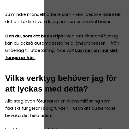
Ju mindre manuellt arbete som krävs, desto enklare blir
det att faktiskt vara ledig när semestern väl börjar.
Och du, som ett bonustips!
Med rätt ekonomilösning
kan du också automatisera hela löneprocessen – från
underlag till utbetalning. Nice va?
Läs mer om hur det
fungerar här.
Vilka verktyg behöver jag för
att lyckas med detta?
Alla steg ovan förutsätter en ekonomilösning som
faktiskt fungerar i bakgrunden – utan att du behöver
bevaka det hela tiden.