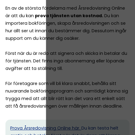
En av de största fördelarna med Årsredovisning Online
är att du kan
prova tjänsten utan kostnad.
Du kan
importera bokföringen, skapa årsredovisningen och se
hur allt ser ut innan du bestämmer dig. Dessutom ingår
support om du känner dig osäker.
Först när du är redo att signera och skicka in betalar du
för tjänsten. Det finns inga abonnemang eller löpande
avgifter att ta ställning till.
För företagare som vill bli klara snabbt, behålla sitt
nuvarande bokföringsprogram och samtidigt känna sig
trygga med att allt blir rätt kan det vara ett enkelt sätt
att få årsredovisningen över mållinjen innan deadline.
Prova Årsredovisning Online här.
Du kan testa helt