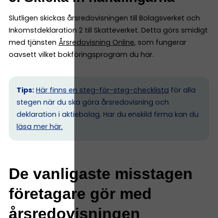
Slutligen skickas årsredovisningen till Bolagsverket och
Inkomstdeklaration 2 till Skatteverket. Detta görs smidigt
med tjänsten
Årsredovisning Online
, som fungerar
oavsett vilket bokföringsprogram du har.
Tips:
Här finns en steg-för-steg-checklista
för alla
stegen när du ska göra årsredovisning och
deklaration i aktiebolag. Har du enskild firma kan du
l
äsa mer här.
De vanligaste misstagen
företagare gör med
årsredovisningen