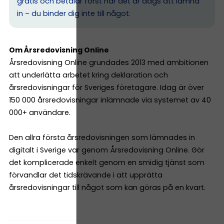
gratis och betalar först när det är dags att lämna
in – du binder dig inte till något.
Om Årsredovisning Online
Årsredovisning Online grundades 2013 med ambitionen
att underlätta arbetet kring deklaration och
årsredovisningar för Sveriges företagare. Idag är över
150 000 årsredovisningar inlämnade via systemet av 40
000+ användare.
Den allra första årsredovisningen som lämnades in
digitalt i Sverige var genom Årsredovisning Online. Gör
det komplicerade enkelt genom en smidig tjänst som
förvandlar det tidskrävande i att upprätta
årsredovisningar till något som kan göras på en kvart.