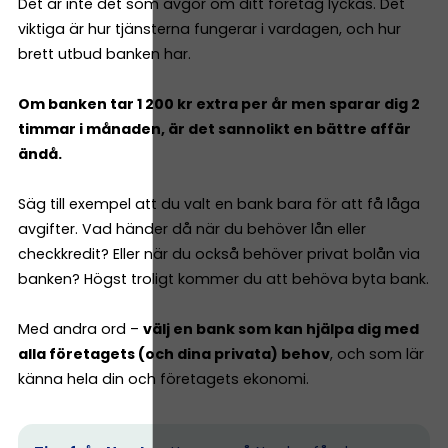
Det är inte det som avgör om ditt företag lyckas. Det
viktiga är hur tjänsterna fungerar i vardagen, och hur
brett utbud banken har.
Om banken tar 1 200 kr extra per år men sparar dig 2
timmar i månaden, är det sannolikt en bättre affär
ändå.
Säg till exempel att du valt en bank bara för att få låga
avgifter. Vad händer då när du behöver lån eller
checkkredit? Eller när du också behöver privat bolån via
banken? Högst troligt kommer du att behöva byta bank.
Med andra ord –
välj en bank som kan hjälpa dig med
alla företagets (och dina privata) behov
, och som lär
känna hela din och företagets ekonomi.