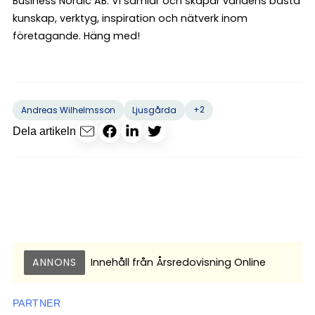
Business Nordic AB. Vi samlar och skapar världens bästa
kunskap, verktyg, inspiration och nätverk inom
företagande. Häng med!
+2
Andreas Wilhelmsson
Ljusgårda
Dela artikeln
ANNONS
Innehåll från
Årsredovisning Online
PARTNER