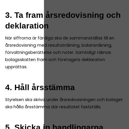
3. Ta fram årsredovisning och
deklaration
När siffrorna är färdiga ska de sammanställas till en
årsredovisning med resultaträkning, balansräkning,
förvaltningsberättelse och noter. Samtidigt räknas
bolagsskatten fram och företagets deklaration
upprättas.
4. Håll årsstämma
Styrelsen ska skriva under årsredovisningen och bolaget
ska hålla årsstämma där resultatet fastställs.
5. Skicka in handlingarna