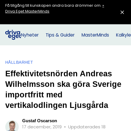
Få tillgång till kunskapen andra bara drömmer om.
»
Driva Eget MasterMinds
Nyheter
Tips & Guider
MasterMinds
Kalkyle
HÅLLBARHET
Effektivitetsnörden Andreas
Wilhelmsson ska göra Sverige
importfritt med
vertikalodlingen Ljusgårda
Gustaf Oscarson
17 december, 2019
•
Uppdaterades 18