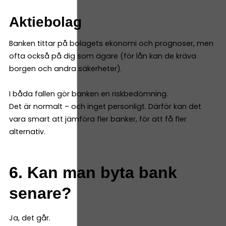
Aktiebolag
Banken tittar på bolagets ekonomi och prognoser, men
ofta också på dig som ägare (för lån kan de kräva
borgen och andra säkerheter).
I båda fallen gör banken en riskbedömning.
Det är normalt – och inget personligt. Därför kan det
vara smart att jämföra fler banker, för att få fler
alternativ.
6. Kan man byta bank
senare?
Ja, det går.