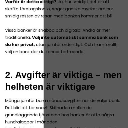
Varför är detta viktigt?
Jo, hur smidigt det är att
skaffa företagskonto, säger ganska mycket om hur
smidig resten av resan med banken kommer att bli.
Vissa banker är snabba och digitala. Andra är mer
traditionella.
Välj inte automatiskt samma bank som
du har privat,
utan jämför ordentligt. Och framförallt,
välj en bank där du känner förtroende.
2. Avgifter är viktiga – men
helheten är viktigare
Många jämför bara månadsavgifter när de väljer bank.
Det blir lätt för snävt. Skillnaden mellan de
grundläggande tjänsterna hos banker är ofta några
hundralappar i månaden.