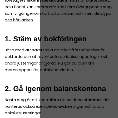
företagets
inkomstdeklaration
(INK2) till Skatteverket.
Hela flödet kan sammanfattas i fem övergripande steg,
som vi går igenom kortfattat nedan och
mer i detalj på
den här länken
.
1. Stäm av bokföringen
Börja med att säkerställa att alla affärshändelser är
bokförda och att eventuella periodiseringar, lager och
andra justeringar är gjorda. Nu gör du även din
momsrapport för bokslutsperioden.
2. Gå igenom balanskontona
Nästa steg är att kontrollera att saldona stämmer. Här
hanteras också exempelvis avskrivningar och andra
bokslutsjusteringar.