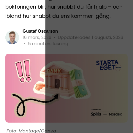
bokföringen blir, hur snabbt du får hjälp – och
ibland hur snabbt du ens kommer igång.
Gustaf Oscarson
16 mars, 2026
•
Uppdaterades 1 augusti, 2026
•
5 minuters läsning
Montage/Canva