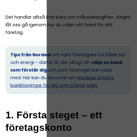
Det handlar alltså inte bara om månadsavgiften. Alright,
låt oss gå igenom hur du väljer rätt bank för ditt
företag.
Tips från Nordea!
Att vara företagare tar både tid
och energi – därför är det viktigt att
välja en bank
som förstår dig
och som företaget kan växa
med. Här kan du läsa mer om
Nordeas smarta
banklösningar för dig som startar eget.
1. Första steget – ett
företagskonto