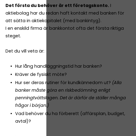
Det första du behöver är ett företagskonto.
I
aktiebolag har du redan haft kontakt med banken för
att sätta in aktiekapitalet (med bankintyg).
I en enskild firma är bankkontot ofta det första riktiga
steget.
Det du vill veta är:
Hur lång handläggningstid har banken?
Kräver de fysiskt möte?
Hur ser deras rutiner för kundkännedom ut?
(Alla
banker måste göra en riskbedömning enligt
penningtvättslagen. Det är därför de ställer många
frågor i början.)
Vad behöver du ha förberett (affärsplan, budget,
avtal)?