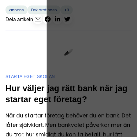
+3
annons
Deklarationen
Dela artikeln
STARTA EGET-SKOLAN
Hur väljer jag rätt bank när jag
startar eget företag?
När du startar företag behöver du en bank. Det
låter självklart. Men bankvalet påverkar mer än
du tror: hur smidigt du kan ta betalt, hur lätt