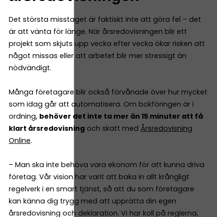
Det största misstaget är faktiskt inte att göra fel – det
är att vänta för länge. När årsredovisningen blir ett
projekt som skjuts upp vecka efter vecka ökar risken att
något missas eller att arbetet blir mer stressigt än
nödvändigt.
Många företagare blir också förvånade över hur mycket
som idag går att automatisera. Om bokföringen är i
ordning,
behöver det inte ta mer än 15 minuter att få
klart årsredovisning
och skatt med
Årsredovisning
Online
.
– Man ska inte behöva vara ekonom för att kunna driva
företag. Vår vision har varit att baka in allt krångligt
regelverk i en smart tjänst, så att du som företagare
kan känna dig trygg med att upprätta din egen
årsredovisning och deklaration. Vi har koll på reglerna,