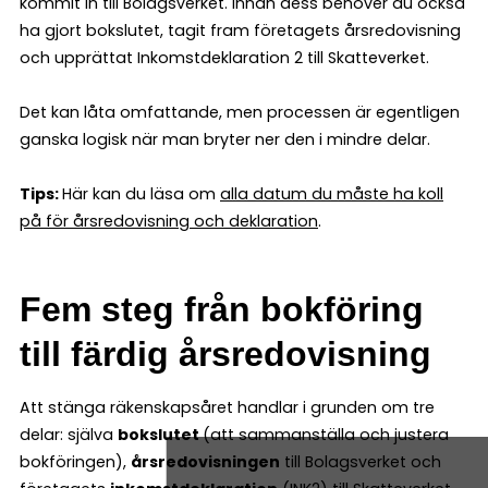
kommit in till Bolagsverket. Innan dess behöver du också
ha gjort bokslutet, tagit fram företagets årsredovisning
och upprättat Inkomstdeklaration 2 till Skatteverket.
Det kan låta omfattande, men processen är egentligen
ganska logisk när man bryter ner den i mindre delar.
Tips:
Här kan du läsa om
alla datum du måste ha koll
på för årsredovisning och deklaration
.
Fem steg från bokföring
till färdig årsredovisning
Att stänga räkenskapsåret handlar i grunden om tre
delar: själva
bokslutet
(att sammanställa och justera
bokföringen),
årsredovisningen
till Bolagsverket och