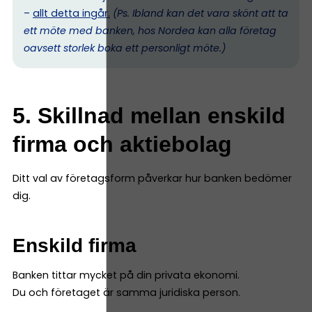
–
allt detta ingår.
(Ps. I
bland kan det vara skönt att ta
ett möte med banken, hos Nordea kan alla företag
oavsett storlek boka ett personligt möte.)
5. Skillnad mellan enskild
firma och aktiebolag
Ditt val av företagsform påverkar hur banken bedömer
dig.
Enskild firma
Banken tittar mycket på din privata ekonomi.
Du och företaget är samma juridiska person.