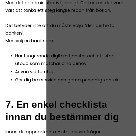
Men det är administrativt jobbigt. Därför kan det vara
värt att tänka ett steg längre redan från början.
Det betyder inte att du måste välja “den perfekta
banken”.
Men välj en bank som:
Har fungerande digitala tjänster och ett stort
utbud som matchar dina behov
Är van vid företag
Ger dig bra service och gärna personlig kontakt
7. En enkel checklista
innan du bestämmer dig
Innan du öppnar konto – ställ dessa frågor: