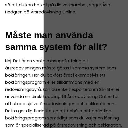
så att du kan ha koll på din verksamhet, säger Åsa
Hedgren på Årsredovisning Online.
Måste man använda
samma system för allt?
Nej. Det är en vanlig missuppfattning att
årsredovisningen måste göras i samma system som
bokföringen. Har du bokfört året i exempelvis ett
bokföringsprogram eller tillsammans med en
redovisningsbyrå, kan du enkelt exportera en SIE-fil eller
använda en direktkoppling till Årsredovisning Online för
att skapa själva årsredovisningen och deklarationen.
Detta ger dig flexibiliteten att behålla ditt befintliga
bokföringsprogram samtidigt som du väljer en lösning
som är specialiserad på årsredovisning och deklaration.