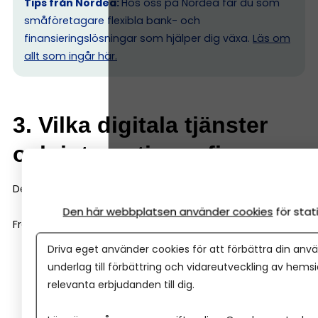
Tips från Nordea:
Hos oss på Nordea får du som
småföretagare flexibla bank- och
finansieringslösningar som hjälper dig växa.
Läs om
allt som ingår här.
3. Vilka digitala tjänster
och integrationer finns
Det här är underskattat.
Den här webbplatsen använder cookies
för sta
Fråga dig:
Driva eget använder cookies för att förbättra din anvä
Kan jag koppla banken direkt till mitt
underlag till förbättring och vidareutveckling av hems
bokföringsprogram?
relevanta erbjudanden till dig.
Har de en smidig app för företagare?
Är det enkelt att attestera betalningar (om du nu