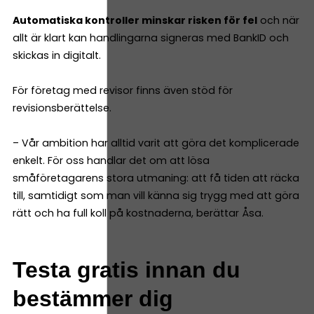
Automatiska kontroller minskar risken för fel
och när
allt är klart kan handlingarna signeras med BankID och
skickas in digitalt.
För företag med revisor finns även stöd för
revisionsberättelse.
– Vår ambition har alltid varit att göra det komplicerade
enkelt. För oss handlar det om att lösa
småföretagarens stora utmaning: att få tiden att räcka
till, samtidigt som man vill känna sig trygg med att göra
rätt och ha full koll på kostnaderna, berättar Åsa.
Testa gratis innan du
bestämmer dig