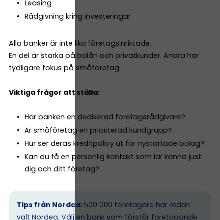
Leasing
Rådgivning kring investeringar
Alla banker är inte lika företagsinriktade.
En del är starka på bolån och privatkunder. Andra har
tydligare fokus på småföretag.
Viktiga frågor att ställa:
Har banken en dedikerad företagsrådgivare?
Är småföretag en prioriterad kundgrupp?
Hur ser deras kreditpolicy ut för nystartade bolag?
Kan du få en personlig kontakt som lär känna just
dig och ditt företag?
Tips från Nordea:
500 000 företagare har redan
valt Nordea. Välj en bank som förstår företagande