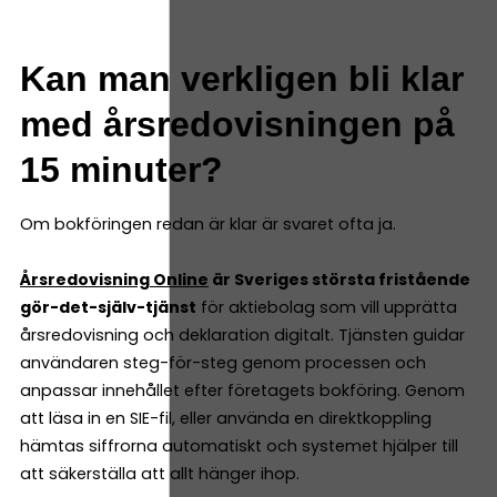
Kan man verkligen bli klar
med årsredovisningen på
15 minuter?
Om bokföringen redan är klar är svaret ofta ja.
Årsredovisning Online
är Sveriges största fristående
gör-det-själv-tjänst
för aktiebolag som vill upprätta
årsredovisning och deklaration digitalt. Tjänsten guidar
användaren steg-för-steg genom processen och
anpassar innehållet efter företagets bokföring. Genom
att läsa in en SIE-fil, eller använda en direktkoppling
hämtas siffrorna automatiskt och systemet hjälper till
att säkerställa att allt hänger ihop.