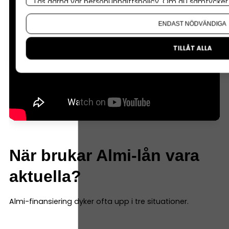
Läs gärna vår
personuppgiftspolicy
. Om du samtycker t
Om du vill ändra ditt val i efterhand hittar du den möjl
ENDAST NÖDVÄNDIGA
TILLÅT ALLA
När brukar Almi-lån vara
aktuella?
Almi-finansiering dyker ofta upp i tre situationer.