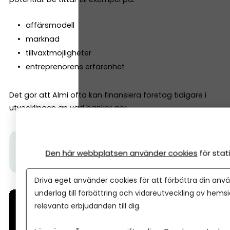
affärsmodell
marknad
tillväxtmöjligheter
entreprenörens erfarenhet
Det gör att Almi ofta kan finansiera företag tidigare i
utvecklingen än vad banker gör.
Tips från Almi:
I den här videon får du veta hur ett
Den här webbplatsen använder cookies
för sta
Almilån fungerar.
Driva eget använder cookies för att förbättra din anvä
underlag till förbättring och vidareutveckling av hems
relevanta erbjudanden till dig.