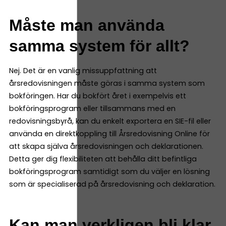
Måste man använda
samma system för allt?
Nej. Det är en vanlig missuppfattning att
årsredovisningen måste göras i samma system som
bokföringen. Har du bokfört året i exempelvis ett
bokföringsprogram eller tillsammans med en
redovisningsbyrå, kan du enkelt exportera en SIE-fil eller
använda en direktkoppling till Årsredovisning Online för
att skapa själva årsredovisningen och deklarationen.
Detta ger dig flexibiliteten att behålla ditt befintliga
bokföringsprogram samtidigt som du väljer en lösning
som är specialiserad på årsredovisning och deklaration.
Kan man verkligen bli klar