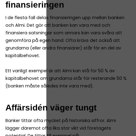
finansieringen
I de flesta fall delas finansieringen upp mellan banken
och Almi. Det gör att banken kan vara med och
finansiera satsningar som annars kan vara svåra att
genomföra på egen hand. Ofta krävs det också att
grundarna (eller andra finansiärer) står för en del av
kapitalbehovet.
Ett vanligt exempel är att Almi kan stå för 50 % av
kapitalbehovet om grundarna står för resterande 50 %
(banken måste således inte vara med).
Affärsidén väger tungt
Banker tittar ofta mycket på historiska siffror. Almi
lägger däremot ofta lika stor vikt vid företagets
potential. De tittar till exempel på: