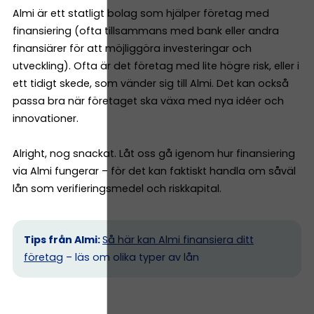
Almi är ett statligt bolag som hjälper företag med
finansiering (ofta tillsammans med bank eller andra
finansiärer för att möjliggöra investeringar och
utveckling). Ofta är det företag med lite högre risk, eller i
ett tidigt skede, som vänder sig till Almi. Det kan också
passa bra när företaget ska växa med nya idéer och
innovationer.
Alright, nog snackat. Låt oss gå igenom hur finansiering
via Almi fungerar – för det kan faktiskt handla om såväl
lån som verifieringsmedel och riskkapital.
Tips från Almi:
Så här kan Almi finansiera ditt
företag
– läs om olika typer av lån