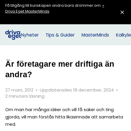
Få tillgång till kunskapen andra bara drömmer om.
»
Driva Eget MasterMinds
Nyheter
Tips & Guider
MasterMinds
Kalkyle
Är företagare mer driftiga än
andra?
27 mars, 2012
•
Uppdaterades 18 december, 2024
•
2 minuters läsning
Om man har många idéer och vill få saker och ting
gjorda, vill man förstås hitta likasinnade att samarbeta
med.