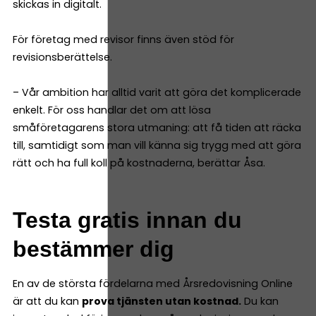
skickas in digitalt.
För företag med revisor finns även stöd för
revisionsberättelse.
– Vår ambition har alltid varit att göra det komplicerade
enkelt. För oss handlar det om att lösa
småföretagarens stora utmaning: att få tiden att räcka
till, samtidigt som man vill känna sig trygg med att göra
rätt och ha full koll på kostnaderna, berättar Åsa.
Testa gratis innan du
bestämmer dig
En av de största fördelarna med Årsredovisning Online
är att du kan
prova tjänsten utan kostnad.
Du kan