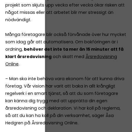
projekt som skjuts upp vecka efter vecka ökar risken att
något missas eller att arbetet blir mer stressigt än
nödvändigt.
Många företagare blir också förvånade över hur mycket
som idag går att automatisera. Om bokföringen är i
ordning,
behöver det inte ta mer än 15 minuter att få
klart årsredovisning
och skatt med
Årsredovisning
Online
.
– Man ska inte behöva vara ekonom för att kunna driva
företag. Vår vision har varit att baka in allt krångligt
regelverk i en smart tjänst, så att du som företagare
kan känna dig trygg med att upprätta din egen
årsredovisning och deklaration. Vi har koll på reglerna,
så att du kan ha koll på din verksamhet, säger Åsa
Hedgren på Årsredovisning Online.