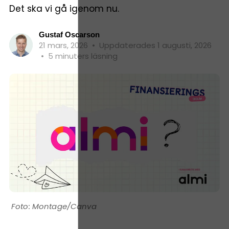
Det ska vi gå igenom nu.
Gustaf Oscarson
21 mars, 2026
•
Uppdaterades 1 augusti, 2026
•
5 minuters läsning
Montage/Canva