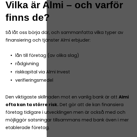
Vilka är Almi – och varför
finns de?
Så låt oss börja där, och sammanfatta vilka typer av
finansiering och tjänster Almi erbjuder:
lån till företag (av olika slag)
rådgivning
riskkapital via Almi Invest
verifieringsmedel
Den viktigaste skillnaden mot en vanlig bank är att
Almi
ofta kan ta större risk.
Det gör att de kan finansiera
företag tidigare i utvecklingen men är också med och
möjliggör satsningar tillsammans med bank även i mer
etablerade företag.