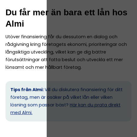
Du får mer än bara ett lån hos
Almi
Utöver finansiering får du dessutom en dialog och
rådgivning kring företagets ekonomi, prioriteringar och
långsiktiga utveckling, vilket kan ge dig bättre
förutsättningar att fatta beslut och utveckla ett mer
lönsamt och mer hållbart företag.
Tips från Almi:
Vill du diskutera finansiering för ditt
företag, men är osäker på vilket lån eller vilken
lösning som passar bäst?
Här kan du prata direkt
med Almi.