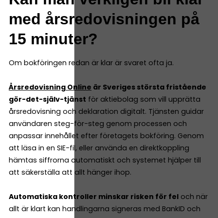
med årsredovisningen på
15 minuter?
Om bokföringen redan är klar är svaret ofta ja.
Årsredovisning Online
är Sveriges största fristående
gör-det-själv-tjänst
för aktiebolag som vill upprätta
årsredovisning och deklaration digitalt. Tjänsten guidar
användaren steg-för-steg genom processen och
anpassar innehållet efter företagets bokföring. Genom
att läsa in en SIE-fil, eller använda en direktkoppling
hämtas siffrorna automatiskt och systemet hjälper till
att säkerställa att allt hänger ihop.
Automatiska kontroller minskar risken för fel
och när
allt är klart kan handlingarna signeras med BankID och