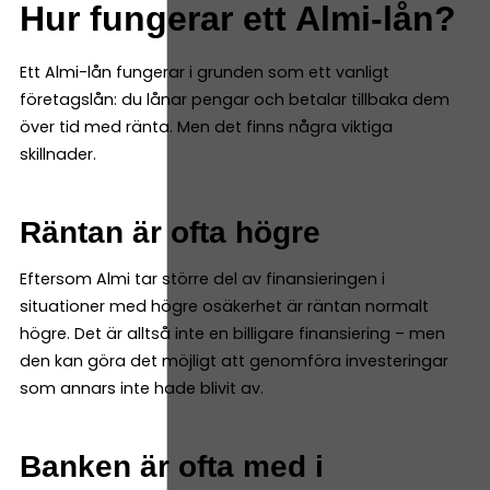
Hur fungerar ett Almi-lån?
Ett Almi-lån fungerar i grunden som ett vanligt
företagslån: du lånar pengar och betalar tillbaka dem
över tid med ränta. Men det finns några viktiga
skillnader.
Räntan är ofta högre
Eftersom Almi tar större del av finansieringen i
situationer med högre osäkerhet är räntan normalt
högre. Det är alltså inte en billigare finansiering – men
den kan göra det möjligt att genomföra investeringar
som annars inte hade blivit av.
Banken är ofta med i