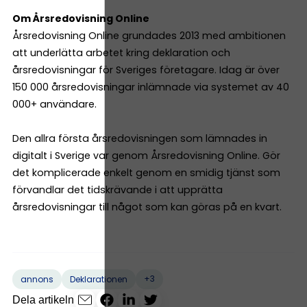
Om Årsredovisning Online
Årsredovisning Online grundades 2013 med ambitionen
att underlätta arbetet kring deklaration och
årsredovisningar för Sveriges företagare. Idag är över
150 000 årsredovisningar inlämnade via systemet av 40
000+ användare.
Den allra första årsredovisningen som lämnades in
digitalt i Sverige var genom Årsredovisning Online. Gör
det komplicerade enkelt genom en smidig tjänst som
förvandlar det tidskrävande i att upprätta
årsredovisningar till något som kan göras på en kvart.
+3
annons
Deklarationen
Dela artikeln