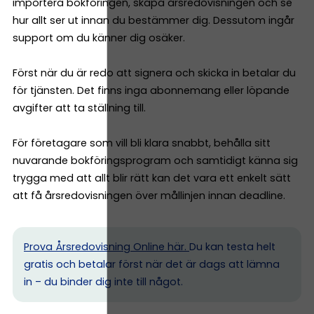
importera bokföringen, skapa årsredovisningen och se
hur allt ser ut innan du bestämmer dig. Dessutom ingår
support om du känner dig osäker.
Först när du är redo att signera och skicka in betalar du
för tjänsten. Det finns inga abonnemang eller löpande
avgifter att ta ställning till.
För företagare som vill bli klara snabbt, behålla sitt
nuvarande bokföringsprogram och samtidigt känna sig
trygga med att allt blir rätt kan det vara ett enkelt sätt
att få årsredovisningen över mållinjen innan deadline.
Prova Årsredovisning Online här.
Du kan testa helt
gratis och betalar först när det är dags att lämna
in – du binder dig inte till något.