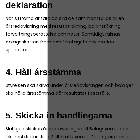
deklaration
När siffrorna är färdiga ska de sammanställas till en
årsredovisning med resultaträkning, balansräkning,
förvaltningsberättelse och noter. Samtidigt räknas
bolagsskatten fram och företagets deklaration
upprättas.
4. Håll årsstämma
Styrelsen ska skriva under årsredovisningen och bolaget
ska hålla årsstämma där resultatet fastställs.
5. Skicka in handlingarna
Slutligen skickas årsredovisningen till Bolagsverket och
Inkomstdeklaration 2 till Skatteverket. Detta görs smidigt