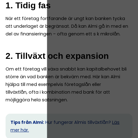
1. Tidig fas
När ett företag fortfarande är ungt kan banken tycka
att underlaget är begränsat. Då kan Almi gå in med en
del av finansieringen – ofta genom ett s k mikrolån.
2. Tillväxt och expansion
Om ett företag vill växa snabbt kan kapitalbehovet bli
större än vad banken är bekväm med. Här kan Almi
hjälpa till med exempelvis företagslån eller
tillväxtlån, ofta i kombination med bank för att
möjliggöra hela satsningen.
Tips från Almi:
Hur fungerar Almis tillväxtlån?
Läs
mer här.