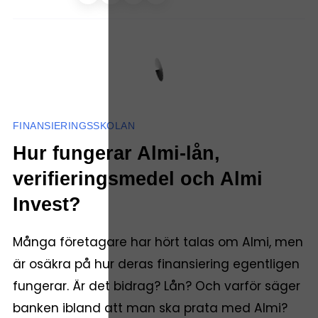
FINANSIERINGSSKOLAN
Hur fungerar Almi-lån,
verifieringsmedel och Almi
Invest?
Många företagare har hört talas om Almi, men
är osäkra på hur deras finansiering egentligen
fungerar. Är det bidrag? Lån? Och varför säger
banken ibland att man ska prata med Almi?