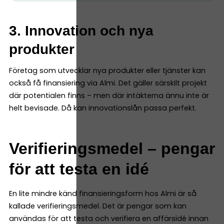
3. Innovation och nya
produkter
Företag som utvecklar nya produkter eller tjänster kan
också få finansiering via Almi. Det gäller särskilt projekt
där potentialen finns – men där intäkterna ännu inte är
helt bevisade. Då kan innovationslån passa perfekt.
Verifieringsmedel – pengar
för att testa en idé
En lite mindre känd finansieringsform hos Almi är så
kallade verifieringsmedel. Det är pengar som kan
användas för att testa och verifiera en affärsidé innan