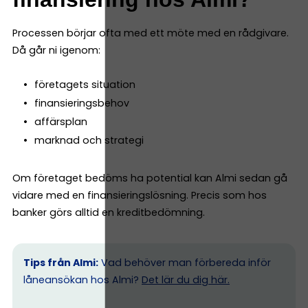
Processen börjar ofta med ett möte med en rådgivare.
Då går ni igenom:
företagets situation
finansieringsbehov
affärsplan
marknad och strategi
Om företaget bedöms ha potential kan Almi sedan gå
vidare med en finansieringslösning. Precis som hos
banker görs alltid en kreditbedömning.
Tips från Almi:
Vad behöver man förbereda inför
låneansökan hos Almi?
Det lär du dig här.