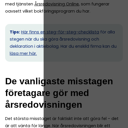
med tjänsten
Årsredovisning Online
, som fungerar
oavsett vilket bokföringsprogram du har.
Tips:
Här finns en steg-för-steg-checklista
för alla
stegen när du ska göra årsredovisning och
deklaration i aktiebolag. Har du enskild firma kan du
l
äsa mer här.
De vanligaste misstagen
företagare gör med
årsredovisningen
Det största misstaget är faktiskt inte att göra fel – det
är att vänta för länge. När årsredovisningen blir ett