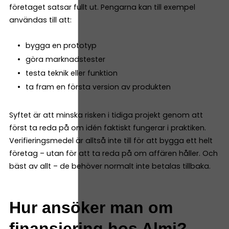
företaget satsar fullt ut. Pengarna kan till exempel
användas till att:
bygga en prototyp
göra marknadstester
testa teknik eller funktion
ta fram en första version av produkten
Syftet är att minska risken i tidiga projekt genom att
först ta reda på om idén faktiskt fungerar i praktiken.
Verifieringsmedel är alltså inte till för att bygga ett helt
företag – utan för att ta reda på om affären håller. Och
bäst av allt – de behöver normalt inte betalas tillbaka.
Hur ansöker man om
finansiering hos Almi?