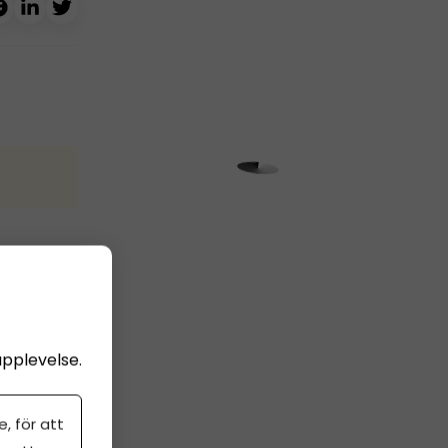
n på
ing
upplevelse.
, för att