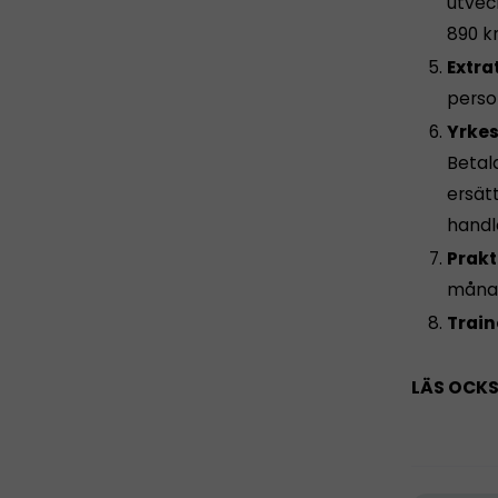
utvec
890 k
Extra
perso
Yrkes
Betala
ersät
handl
Prakt
måna
Train
LÄS OCK