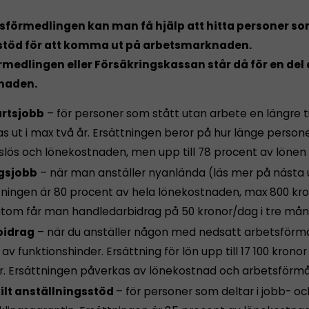
sförmedlingen kan man få hjälp att hitta personer s
stöd för att komma ut på arbetsmarknaden.
medlingen eller Försäkringskassan står då för en del
naden.
rtsjobb
– för personer som stått utan arbete en längre ti
s ut i max två år. Ersättningen beror på hur länge persone
slös och lönekostnaden, men upp till 78 procent av lönen i
gsjobb
– när man anställer nyanlända (läs mer på nästa 
tningen är 80 procent av hela lönekostnaden, max 800 kr
tom får man handledarbidrag på 50 kronor/dag i tre mån
bidrag
– när du anställer någon med nedsatt arbetsförm
av funktionshinder. Ersättning för lön upp till 17 100 kronor
år. Ersättningen påverkas av lönekostnad och arbetsförm
ilt anställningsstöd
– för personer som deltar i jobb- oc