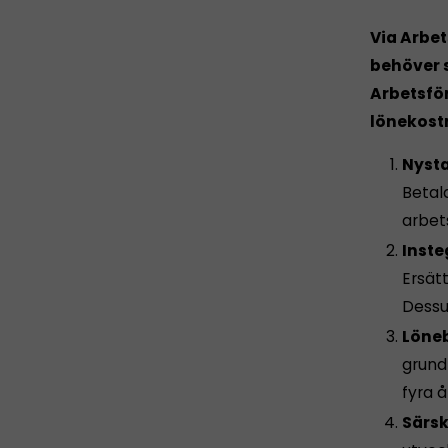
Via Arbet
behöver 
Arbetsför
lönekost
Nysta
Betala
arbet
Inste
Ersät
Dessu
Löne
grund 
fyra 
Särsk