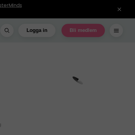
sterMinds
Logga in
Bli medlem
g