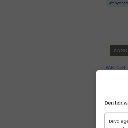
Att nyanst
ANNO
PARTNER
Bli 
15 m
Den här w
Onli
Driva eg