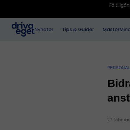
Få tillg
Nyheter
Tips & Guider
MasterMin
PERSONA
Bidr
anst
27 februar