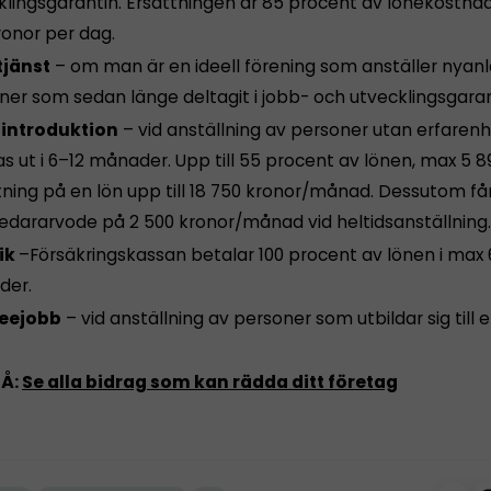
klingsgarantin. Ersättningen är 85 procent av lönekostna
ronor per dag.
tjänst
– om man är en ideell förening som anställer nyan
ner som sedan länge deltagit i jobb- och utvecklingsgaran
introduktion
– vid anställning av personer utan erfarenh
s ut i 6–12 månader. Upp till 55 procent av lönen, max 5 89
tning på en lön upp till 18 750 kronor/månad. Dessutom f
edararvode på 2 500 kronor/månad vid heltidsanställning.
ik
–Försäkringskassan betalar 100 procent av lönen i max 
der.
eejobb
– vid anställning av personer som utbildar sig till e
SÅ:
Se alla bidrag som kan rädda ditt företag