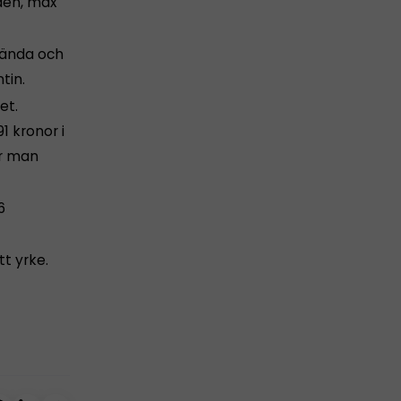
den, max
lända och
tin.
et.
1 kronor i
år man
6
tt yrke.