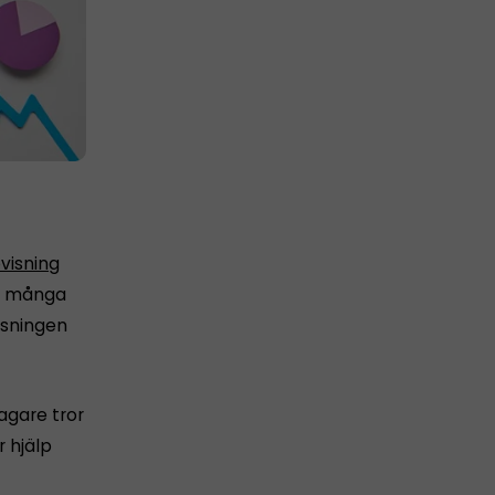
visning
för många
isningen
tagare tror
 hjälp