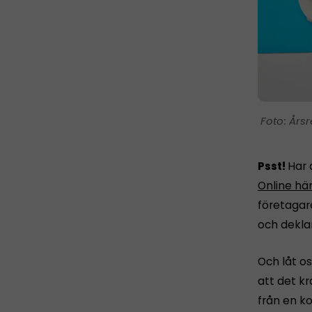
Årsr
Psst!
Har 
Online hä
företagar
och dekla
Och låt os
att det k
från en ko