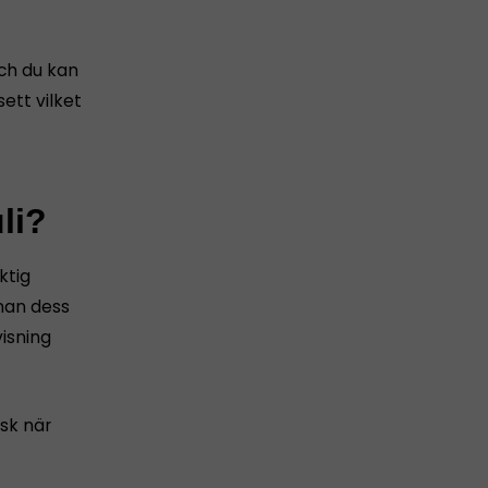
och du kan
ett vilket
li?
ktig
nnan dess
isning
sk när