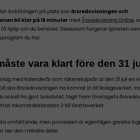
dan bokföringen på plats kan
årsredovisningen och
onen bli klar på 15 minuter
med
Årsredovisning Online
, 
få hjälp om du behöver. Dessutom fungerar tjänsten oavs
sprogram du har.
åste vara klart före den 31 ju
bolag med kalenderår som räkenskapsår är den 31 juli en vi
Då ska årsredovisningen ha kommit in till Bolagsverket. I
u också ha gjort bokslutet, tagit fram företagets årsredov
tat Inkomstdeklaration 2 till Skatteverket.
åta omfattande, men processen är egentligen ganska logi
r ner den i mindre delar.