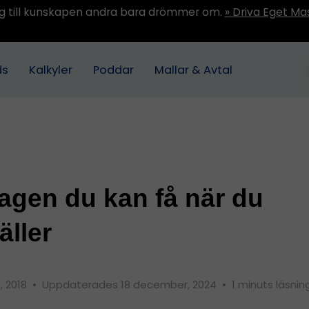
ång till kunskapen andra bara drömmer om.
» Driva Eget Ma
ds
Kalkyler
Poddar
Mallar & Avtal
L
agen du kan få när du
äller
i, 2018
•
Uppdaterades 18 december, 2024
•
1 minuts läsnin