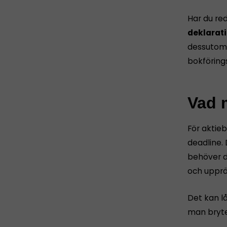
Har du re
deklarati
dessutom 
bokföring
Vad m
För aktie
deadline. 
behöver d
och upprät
Det kan l
man bryte