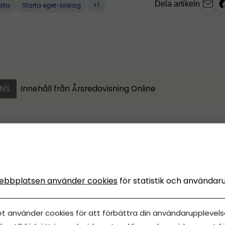
Dela artikeln
+1
älla
Starta eget-bidrag
NS
Innehåll från
Årsredovisning Online
klar med årsredovisninge
inuter (med Årsredovisn
ebbplatsen använder cookies
för statistik och användar
ne)
et använder cookies för att förbättra din användarupplevelse