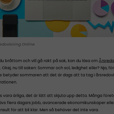
edovisning Online
du bråttom och vill gå rakt på sak, kan du läsa om
Årsredo
r
. Okej, nu till saken: Sommar och sol, ledighet eller? Nja, 
e betyder sommaren att det är dags att ta tag i årsredov
rationen.
s vara ärliga, det är lätt att skjuta upp detta. Många före
rävs flera dagars jobb, avancerade ekonomikunskaper eller
nsult för att bli klar. Men så behöver det inte vara.