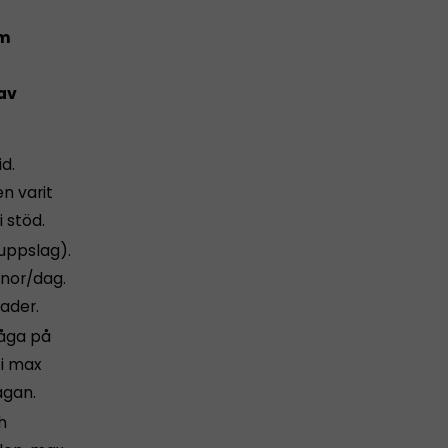
om
 av
d.
n varit
 stöd.
uppslag).
onor/dag.
ader.
åga på
 i max
ågan.
h