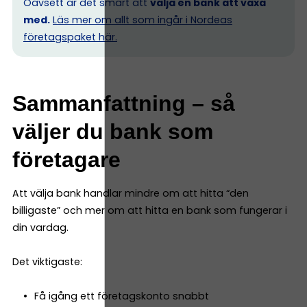
Oavsett är det smart att
välja en bank att växa
med.
Läs mer om allt som ingår i Nordeas
företagspaket här.
Sammanfattning – så
väljer du bank som
företagare
Att välja bank handlar mindre om att hitta “den
billigaste” och mer om att hitta en bank som fungerar i
din vardag.
Det viktigaste:
Få igång ett företagskonto snabbt