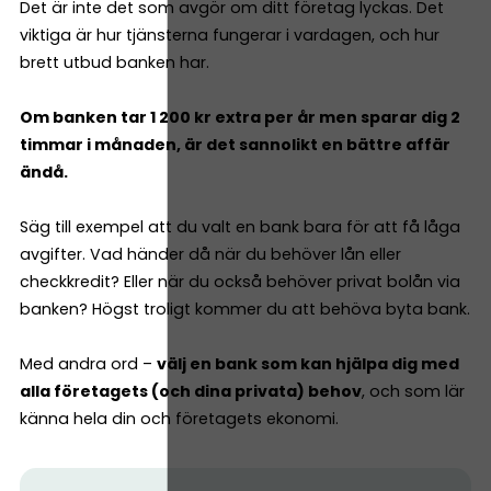
Det är inte det som avgör om ditt företag lyckas. Det
viktiga är hur tjänsterna fungerar i vardagen, och hur
brett utbud banken har.
Om banken tar 1 200 kr extra per år men sparar dig 2
timmar i månaden, är det sannolikt en bättre affär
ändå.
Säg till exempel att du valt en bank bara för att få låga
avgifter. Vad händer då när du behöver lån eller
checkkredit? Eller när du också behöver privat bolån via
banken? Högst troligt kommer du att behöva byta bank.
Med andra ord –
välj en bank som kan hjälpa dig med
alla företagets (och dina privata) behov
, och som lär
känna hela din och företagets ekonomi.