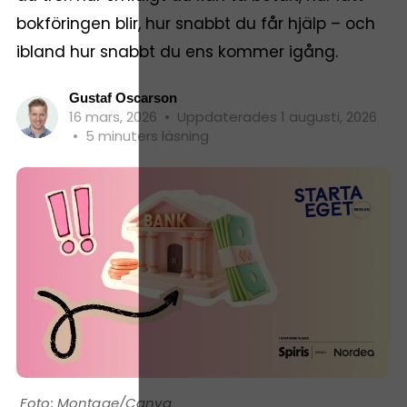
bokföringen blir, hur snabbt du får hjälp – och
ibland hur snabbt du ens kommer igång.
Gustaf Oscarson
16 mars, 2026
•
Uppdaterades 1 augusti, 2026
•
5 minuters läsning
Montage/Canva