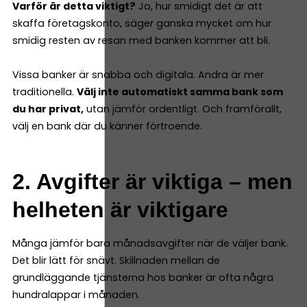
Varför är detta viktigt?
Jo, hur smidigt det är att
skaffa företagskonto, säger ganska mycket om hur
smidig resten av resan med banken kommer att bli.
Vissa banker är snabba och digitala. Andra är mer
traditionella.
Välj inte automatiskt samma bank som
du har privat,
utan jämför ordentligt. Och framförallt,
välj en bank där du känner förtroende.
2. Avgifter är viktiga – men
helheten är viktigare
Många jämför bara månadsavgifter när de väljer bank.
Det blir lätt för snävt. Skillnaden mellan de
grundläggande tjänsterna hos banker är ofta några
hundralappar i månaden.