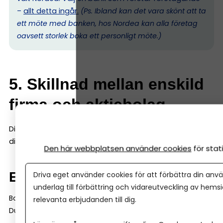
–
allt detta ingår.
(Ps. I
bland kan det vara skönt att ta
ett möte med banken, hos Nordea kan alla företag
oavsett storlek boka ett personligt möte.)
5. Skillnad mellan enskild
firma och aktiebolag
Ditt val av företagsform påverkar hur banken bedömer
dig.
Den här webbplatsen använder cookies
för sta
Enskild firma
Driva eget använder cookies för att förbättra din anvä
underlag till förbättring och vidareutveckling av hems
Banken tittar mycket på din privata ekonomi.
relevanta erbjudanden till dig.
Du och företaget är samma juridiska person.