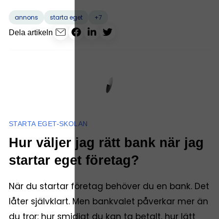
+7
annons
starta eget
Dela artikeln
STARTA EGET-SKOLAN
Hur väljer jag rätt bank när jag
startar eget företag?
När du startar företag behöver du en bank. Det
låter självklart. Men bankvalet påverkar mer än
du tror: hur smidigt du kan ta betalt, hur lätt