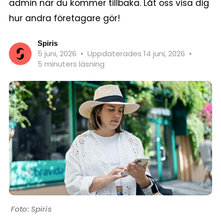
admin när du kommer tillbaka. Låt oss visa dig
hur andra företagare gör!
Spiris
5 juni, 2026
•
Uppdaterades 14 juni, 2026
•
5 minuters läsning
Spiris