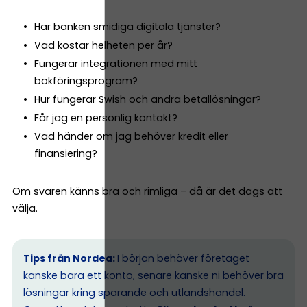
Har banken smidiga digitala tjänster?
Vad kostar helheten per år?
Fungerar integrationen med mitt
bokföringsprogram?
Hur fungerar Swish och andra betallösningar?
Får jag en personlig kontakt?
Vad händer om jag behöver kredit eller
finansiering?
Om svaren känns bra och rimliga – då är det dags att
välja.
Tips från Nordea:
I början behöver företaget
kanske bara ett konto, senare kanske ni behöver bra
lösningar kring sparande och utlandshandel.