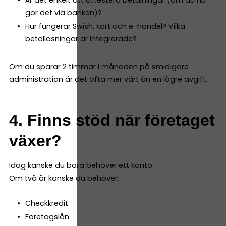
gör det via banken)?
Hur fungerar Swish, kort och e-handel? Vilka
betallösningar är integrerade?
Om du sparar 2 timmar i månaden på smidigare
administration är det ofta mer värt än en lägre avgift.
4. Finns stöd när företaget
växer?
Idag kanske du bara behöver ett konto.
Om två år kanske du behöver:
Checkkredit
Företagslån