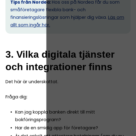
Tips från Nordea:
Hos oss på Nordea får du som
småföretagare flexibla bank- och
finansieringslösningar som hjälper dig växa.
Läs om
allt som ingår här.
3. Vilka digitala tjänster
och integrationer finns
Det här är underskattat.
Fråga dig:
Kan jag koppla banken direkt till mitt
bokföringsprogram?
Har de en smidig app för företagare?
Är det enkelt att attestera betalningar (om du nu