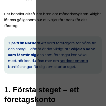
Det handlar alltså inte bara om månadsavgiften. Alright,
låt oss gå igenom hur du väljer rätt bank för ditt
företag.
Tips från Nordea!
Att vara företagare tar både tid
och energi – därför är det viktigt att
välja en bank
som förstår dig
och som företaget kan växa
med. Här kan du läsa mer om
Nordeas smarta
banklösningar för dig som startar eget.
1. Första steget – ett
företagskonto