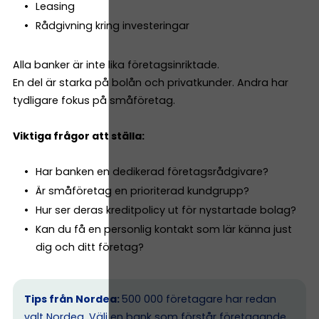
Leasing
Rådgivning kring investeringar
Alla banker är inte lika företagsinriktade.
En del är starka på bolån och privatkunder. Andra har
tydligare fokus på småföretag.
Viktiga frågor att ställa:
Har banken en dedikerad företagsrådgivare?
Är småföretag en prioriterad kundgrupp?
Hur ser deras kreditpolicy ut för nystartade bolag?
Kan du få en personlig kontakt som lär känna just
dig och ditt företag?
Tips från Nordea:
500 000 företagare har redan
valt Nordea. Välj en bank som förstår företagande