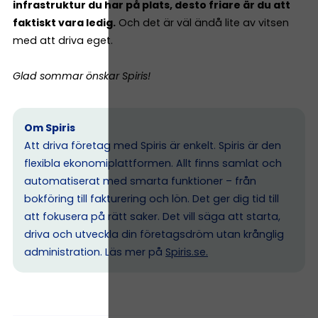
infrastruktur du har på plats, desto friare är du att
faktiskt vara ledig.
Och det är väl ändå lite av vitsen
med att driva eget.
Glad sommar önskar Spiris!
Om Spiris
Att driva företag med Spiris är enkelt. Spiris är den
flexibla ekonomiplattformen. Allt finns samlat och
automatiserat med smarta funktioner – från
bokföring till fakturering och lön. Det ger dig tid till
att fokusera på rätt saker. Det vill säga att starta,
driva och utveckla din företagsdröm utan krånglig
administration. Läs mer på
Spiris.se
.