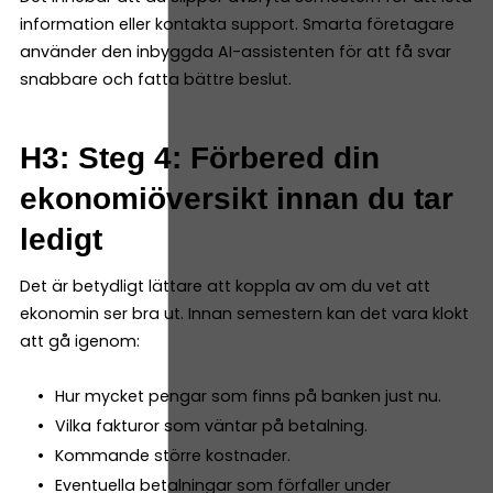
information eller kontakta support. Smarta företagare
använder den inbyggda AI-assistenten för att få svar
snabbare och fatta bättre beslut.
H3: Steg 4: Förbered din
ekonomiöversikt innan du tar
ledigt
Det är betydligt lättare att koppla av om du vet att
ekonomin ser bra ut. Innan semestern kan det vara klokt
att gå igenom:
Hur mycket pengar som finns på banken just nu.
Vilka fakturor som väntar på betalning.
Kommande större kostnader.
Eventuella betalningar som förfaller under