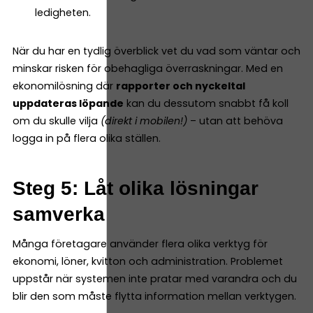
ledigheten.
När du har en tydlig överblick vet du vad som väntar och
minskar risken för obehagliga överraskningar. Med en
ekonomilösning där
rapporter och nyckeltal
uppdateras löpande
kan du dessutom snabbt få koll
om du skulle vilja
(direkt i mobilen!)
– utan att behöva
logga in på flera olika ställen.
Steg 5: Låt olika lösningar
samverka
Många företagare använder flera olika verktyg för
ekonomi, löner, kvitton och administration. Problemet
uppstår när systemen inte pratar med varandra och du
blir den som måste flytta information mellan verktygen.