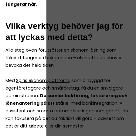
fungerar här.
Vilka verktyg behöver jag för
att lyckas med detta?
Alla steg ovan förutsätter en ekonomilösning som
faktiskt fungerar i bakgrunden – utan att du behöver
bevaka det hela tiden.
Med
Spiris ekonomiplattform
, som är byggd för
egenföretagare och småföretag, få du en smidigare
administration.
Du samlar bokföring, fakturering och
lönehantering på ett ställe
, med bankintegration, AI-
assistent och smarta automatiseringar som gör att du
kan fokusera på det du faktiskt vill göra – oavsett om
det är ditt arbete eller din semester.