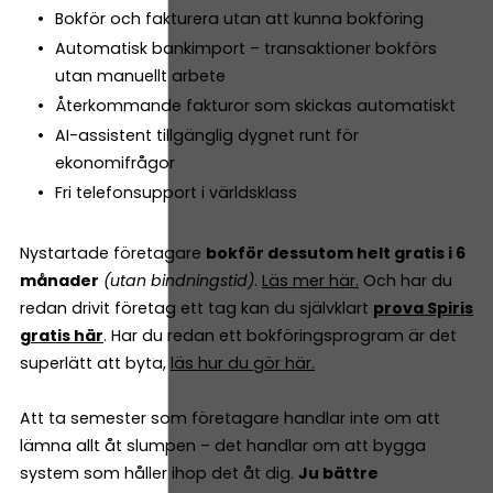
Bokför och fakturera utan att kunna bokföring
Automatisk bankimport – transaktioner bokförs
utan manuellt arbete
Återkommande fakturor som skickas automatiskt
AI-assistent tillgänglig dygnet runt för
ekonomifrågor
Fri telefonsupport i världsklass
Nystartade företagare
bokför dessutom helt gratis i 6
månader
(utan bindningstid)
.
Läs mer här.
Och har du
redan drivit företag ett tag kan du självklart
prova Spiris
gratis här
. Har du redan ett bokföringsprogram är det
superlätt att byta,
läs hur du gör här.
Att ta semester som företagare handlar inte om att
lämna allt åt slumpen – det handlar om att bygga
system som håller ihop det åt dig.
Ju bättre