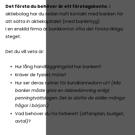
Det första du behöver är ett företagskonto.
I
aktiebolag har du redan haft kontakt med banken för
att sätta in aktiekapitalet (med bankintyg).
I en enskild firma är bankkontot ofta det första riktiga
steget.
Det du vill veta är:
Hur lång handläggningstid har banken?
Kräver de fysiskt möte?
Hur ser deras rutiner för kundkännedom ut?
(Alla
banker måste göra en riskbedömning enligt
penningtvättslagen. Det är därför de ställer många
frågor i början.)
Vad behöver du ha förberett (affärsplan, budget,
avtal)?