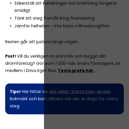
Säkerställ att betalningar och bokföring fungerar
smidigt
Tänk ett steg framåt kring finansiering
Jämför helheten – inte bara månadsavgiften
Resten går att justera längs vägen.
Psst!
Vill du verkligen ta stora kliv och bygga ditt
drömföretag? Gör som 1 000-tals andra företagare, bli
medlem i Driva Eget Plus.
Testa gratis här.
Tips!
Här hittar du
alla delar i Starta Eget-skolan
.
Bokmärk och kom tillbaka när det är dags för nästa
steg.