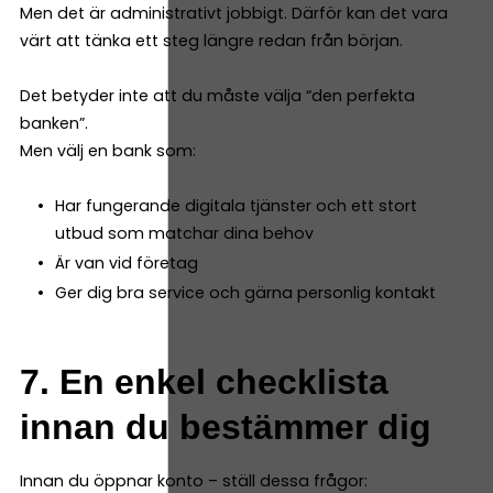
Men det är administrativt jobbigt. Därför kan det vara
värt att tänka ett steg längre redan från början.
Det betyder inte att du måste välja “den perfekta
banken”.
Men välj en bank som:
Har fungerande digitala tjänster och ett stort
utbud som matchar dina behov
Är van vid företag
Ger dig bra service och gärna personlig kontakt
7. En enkel checklista
innan du bestämmer dig
Innan du öppnar konto – ställ dessa frågor: