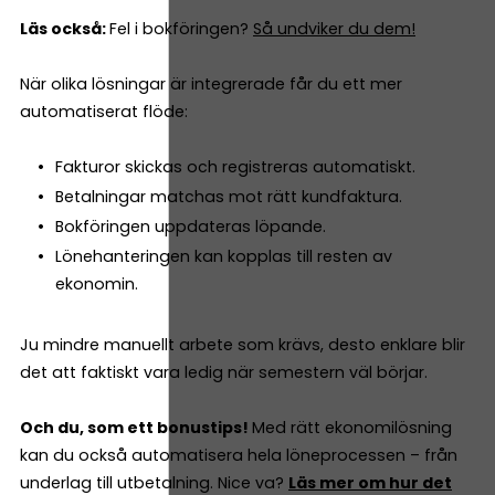
Läs också:
Fel i bokföringen?
Så undviker du dem!
När olika lösningar är integrerade får du ett mer
automatiserat flöde:
Fakturor skickas och registreras automatiskt.
Betalningar matchas mot rätt kundfaktura.
Bokföringen uppdateras löpande.
Lönehanteringen kan kopplas till resten av
ekonomin.
Ju mindre manuellt arbete som krävs, desto enklare blir
det att faktiskt vara ledig när semestern väl börjar.
Och du, som ett bonustips!
Med rätt ekonomilösning
kan du också automatisera hela löneprocessen – från
underlag till utbetalning. Nice va?
Läs mer om hur det