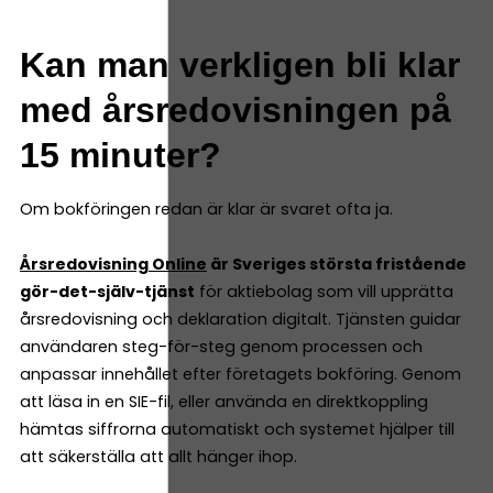
Kan man verkligen bli klar
med årsredovisningen på
15 minuter?
Om bokföringen redan är klar är svaret ofta ja.
Årsredovisning Online
är Sveriges största fristående
gör-det-själv-tjänst
för aktiebolag som vill upprätta
årsredovisning och deklaration digitalt. Tjänsten guidar
användaren steg-för-steg genom processen och
anpassar innehållet efter företagets bokföring. Genom
att läsa in en SIE-fil, eller använda en direktkoppling
hämtas siffrorna automatiskt och systemet hjälper till
att säkerställa att allt hänger ihop.