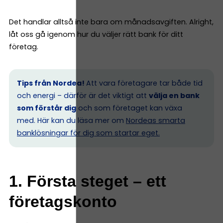
Det handlar alltså inte bara om månadsavgiften. Alright,
låt oss gå igenom hur du väljer rätt bank för ditt
företag.
Tips från Nordea!
Att vara företagare tar både tid
och energi – därför är det viktigt att
välja en bank
som förstår dig
och som företaget kan växa
med. Här kan du läsa mer om
Nordeas smarta
banklösningar för dig som startar eget.
1. Första steget – ett
företagskonto