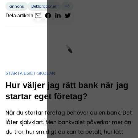
+3
annons
Deklarationen
Dela artikeln
STARTA EGET-SKOLAN
Hur väljer jag rätt bank när jag
startar eget företag?
När du startar företag behöver du en bank. Det
låter självklart. Men bankvalet påverkar mer än
du tror: hur smidigt du kan ta betalt, hur lätt