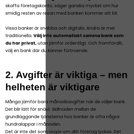
skaffa företagskonto, säger ganska mycket om hur
smidig resten av resan med banken kommer att bli.
Vissa banker är snabba och digitala. Andra är mer
traditionella.
Välj inte automatiskt samma bank som
du har privat,
utan jämför ordentligt. Och framförallt,
välj en bank där du känner förtroende.
2. Avgifter är viktiga – men
helheten är viktigare
Många jämför bara månadsavgifter när de väljer bank.
Det blir lätt för snävt. Skillnaden mellan de
grundläggande tjänsterna hos banker är ofta några
hundralappar i månaden.
Det är inte det som avgör om ditt företag lyckas. Det