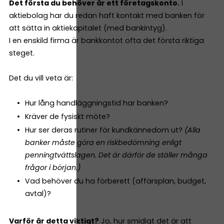
Det första du behöver är ett företagskonto.
I
aktiebolag har du redan haft kontakt med banken för
att sätta in aktiekapitalet (med bankintyg).
I en enskild firma är bankkontot ofta det första riktiga
steget.
Det du vill veta är:
Hur lång handläggningstid har banken?
Kräver de fysiskt möte?
Hur ser deras rutiner för kundkännedom ut?
(Alla
banker måste göra en riskbedömning enligt
penningtvättslagen. Det är därför de ställer många
frågor i början.)
Vad behöver du ha förberett (affärsplan, budget,
avtal)?
Varför är detta viktigt?
Jo, hur smidigt det är att