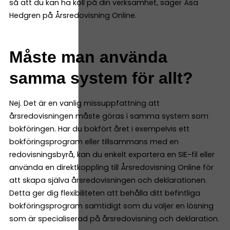
så att du kan ha koll på din verksamhet, säger Åsa
Hedgren på Årsredovisning Online.
Måste man använda
samma system för allt?
Nej. Det är en vanlig missuppfattning att
årsredovisningen måste göras i samma system som
bokföringen. Har du bokfört året i exempelvis ett
bokföringsprogram eller tillsammans med en
redovisningsbyrå, kan du enkelt exportera en SIE-fil eller
använda en direktkoppling till Årsredovisning Online för
att skapa själva årsredovisningen och deklarationen.
Detta ger dig flexibiliteten att behålla ditt befintliga
bokföringsprogram samtidigt som du väljer en lösning
som är specialiserad på årsredovisning och deklaration.