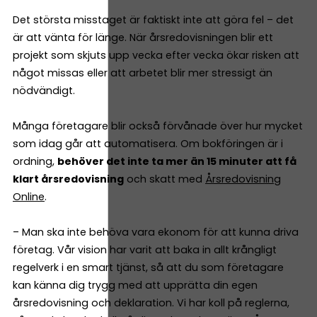
Det största misstaget är faktiskt inte att göra fel – det
är att vänta för länge. När årsredovisningen blir ett
projekt som skjuts upp vecka efter vecka ökar risken att
något missas eller att arbetet blir mer stressigt än
nödvändigt.
Många företagare blir också förvånade över hur mycket
som idag går att automatisera. Om bokföringen är i
ordning,
behöver det inte ta mer än 15 minuter att få
klart årsredovisning
och skatt med
Årsredovisning
Online
.
– Man ska inte behöva vara ekonom för att kunna driva
företag. Vår vision har varit att baka in allt krångligt
regelverk i en smart tjänst, så att du som företagare
kan känna dig trygg med att upprätta din egen
årsredovisning och deklaration. Vi har koll på reglerna,