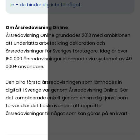
in – du binder dig inte till något.
Om Årsredovisning Online
Årsredovisning Online grundades 2013 med ambitionen
att underlätta arbetet kring deklaration och
årsredovisningar för Sveriges företagare. Idag är över
150 000 årsredovisningar inlämnade via systemet av 40
000+ användare.
Den allra första årsredovisningen som lämnades in
digitalt i Sverige var genom Årsredovisning Online. Gör
det komplicerade enkelt genom en smidig tjänst som
förvandlar det tidskrävande i att upprätta
årsredovisningar till något som kan göras på en kvart.