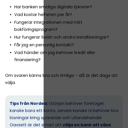
Har banken smidiga digitala tjänster?
Vad kostar helheten per år?
Fungerar integrationen med mitt
bokföringsprogram?
Hur fungerar Swish och andra betallösningar?
Får jag en personlig kontakt?
Vad händer om jag behöver kredit eller
finansiering?
Om svaren känns bra och rimliga – då är det dags att
välja.
Tips från Nordea:
I början behöver företaget
kanske bara ett konto, senare kanske ni behöver bra
lösningar kring sparande och utlandshandel.
Oavsett är det smart att
välja en bank att växa