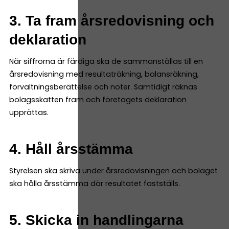
3. Ta fram årsredovisning och
deklaration
När siffrorna är färdiga ska de sammanställas till en
årsredovisning med resultaträkning, balansräkning,
förvaltningsberättelse och noter. Samtidigt räknas
bolagsskatten fram och företagets deklaration
upprättas.
4. Håll årsstämma
Styrelsen ska skriva under årsredovisningen och bolaget
ska hålla årsstämma där resultatet fastställs.
5. Skicka in handlingarna