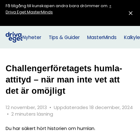
Få tillgång till kunskapen andra bara drömmer om.
»
Driva Eget MasterMinds
Nyheter
Tips & Guider
MasterMinds
Kalkyle
Challengerföretagets humla-
attityd – när man inte vet att
det är omöjligt
12 november, 2013
•
Uppdaterades 18 december, 2024
•
2 minuters läsning
Du har säkert hört historien om humlan.