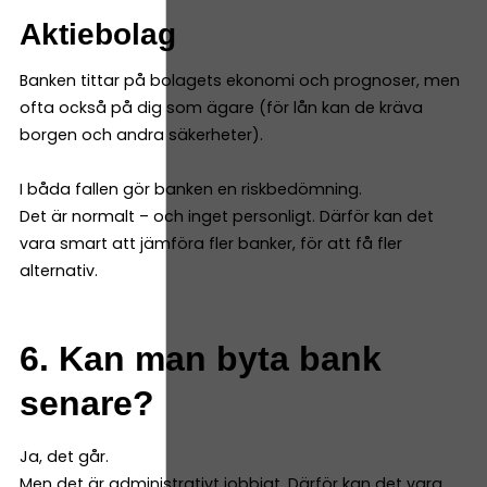
Aktiebolag
Banken tittar på bolagets ekonomi och prognoser, men
ofta också på dig som ägare (för lån kan de kräva
borgen och andra säkerheter).
I båda fallen gör banken en riskbedömning.
Det är normalt – och inget personligt. Därför kan det
vara smart att jämföra fler banker, för att få fler
alternativ.
6. Kan man byta bank
senare?
Ja, det går.
Men det är administrativt jobbigt. Därför kan det vara