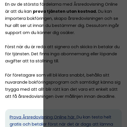
En av de största fördelarna med Årsredovisning Online
är att du kan
prova tjänsten utan kostnad.
Du kan
importera bokföringen, skapa årsredovisningen och se
hur allt ser ut innan du bestämmer dig. Dessutom ingår
support om du känner dig osäker.
Först när du är redo att signera och skicka in betalar du
för tjänsten. Det finns inga abonnemang eller löpande
avgifter att ta ställning till.
För företagare som vill bli klara snabbt, behålla sitt
nuvarande bokföringsprogram och samtidigt känna sig
trygga med att allt blir rätt kan det vara ett enkelt sätt
att få årsredovisningen över mållinjen innan deadline.
Prova Årsredovisning Online här.
Du kan testa helt
gratis och betalar först när det är dags att lämna