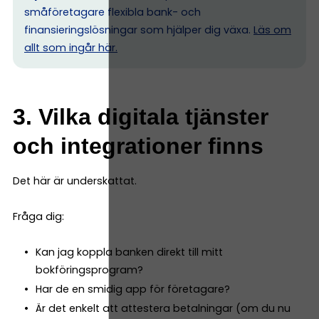
småföretagare flexibla bank- och
finansieringslösningar som hjälper dig växa.
Läs om
allt som ingår här.
3. Vilka digitala tjänster
och integrationer finns
Det här är underskattat.
Fråga dig:
Kan jag koppla banken direkt till mitt
bokföringsprogram?
Har de en smidig app för företagare?
Är det enkelt att attestera betalningar (om du nu