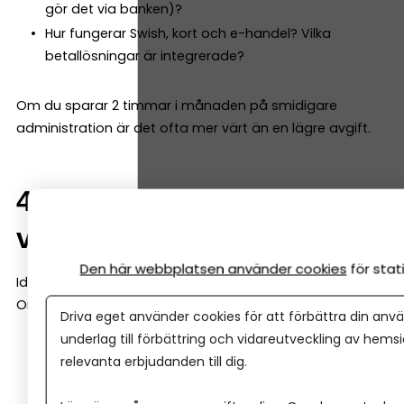
gör det via banken)?
Hur fungerar Swish, kort och e-handel? Vilka
betallösningar är integrerade?
Om du sparar 2 timmar i månaden på smidigare
administration är det ofta mer värt än en lägre avgift.
4. Finns stöd när företaget
växer?
Den här webbplatsen använder cookies
för sta
Idag kanske du bara behöver ett konto.
Om två år kanske du behöver:
Driva eget använder cookies för att förbättra din anvä
underlag till förbättring och vidareutveckling av hems
Checkkredit
relevanta erbjudanden till dig.
Företagslån
Leasing