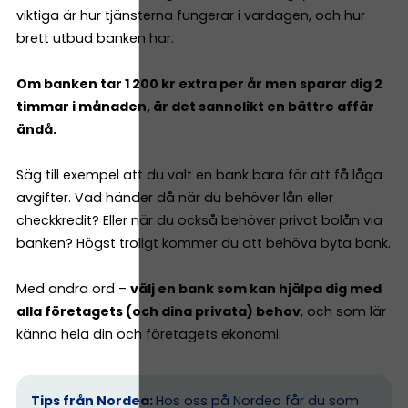
viktiga är hur tjänsterna fungerar i vardagen, och hur
brett utbud banken har.
Om banken tar 1 200 kr extra per år men sparar dig 2
timmar i månaden, är det sannolikt en bättre affär
ändå.
Säg till exempel att du valt en bank bara för att få låga
avgifter. Vad händer då när du behöver lån eller
checkkredit? Eller när du också behöver privat bolån via
banken? Högst troligt kommer du att behöva byta bank.
Med andra ord –
välj en bank som kan hjälpa dig med
alla företagets (och dina privata) behov
, och som lär
känna hela din och företagets ekonomi.
Tips från Nordea:
Hos oss på Nordea får du som