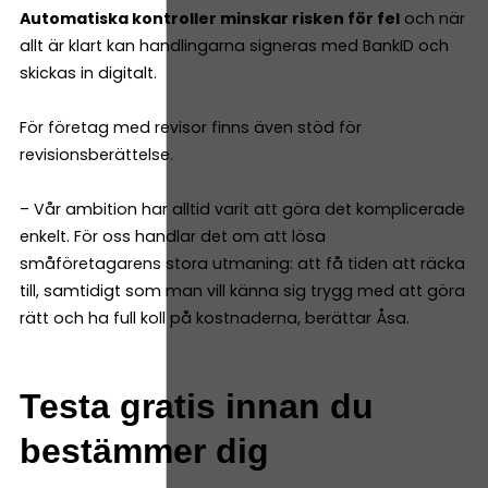
Automatiska kontroller minskar risken för fel
och när
allt är klart kan handlingarna signeras med BankID och
skickas in digitalt.
För företag med revisor finns även stöd för
revisionsberättelse.
– Vår ambition har alltid varit att göra det komplicerade
enkelt. För oss handlar det om att lösa
småföretagarens stora utmaning: att få tiden att räcka
till, samtidigt som man vill känna sig trygg med att göra
rätt och ha full koll på kostnaderna, berättar Åsa.
Testa gratis innan du
bestämmer dig