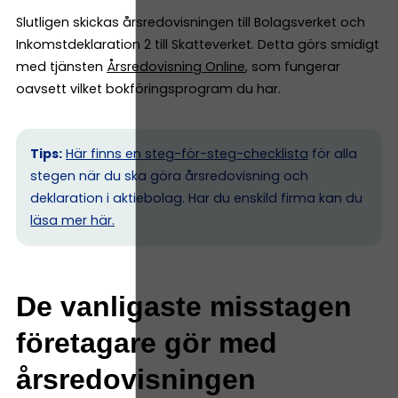
Slutligen skickas årsredovisningen till Bolagsverket och
Inkomstdeklaration 2 till Skatteverket. Detta görs smidigt
med tjänsten
Årsredovisning Online
, som fungerar
oavsett vilket bokföringsprogram du har.
Tips:
Här finns en steg-för-steg-checklista
för alla
stegen när du ska göra årsredovisning och
deklaration i aktiebolag. Har du enskild firma kan du
l
äsa mer här.
De vanligaste misstagen
företagare gör med
årsredovisningen