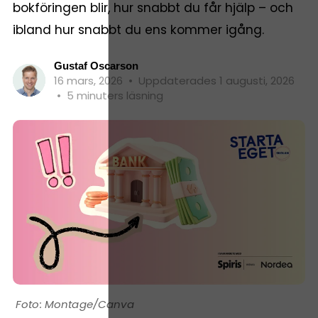
bokföringen blir, hur snabbt du får hjälp – och
ibland hur snabbt du ens kommer igång.
Gustaf Oscarson
16 mars, 2026
•
Uppdaterades 1 augusti, 2026
•
5 minuters läsning
Montage/Canva