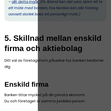
–
allt detta ingår.
(Ps. I
bland kan det vara skönt att ta
ett möte med banken, hos Nordea kan alla företag
oavsett storlek boka ett personligt möte.)
5. Skillnad mellan enskild
firma och aktiebolag
Ditt val av företagsform påverkar hur banken bedömer
dig.
Enskild firma
Banken tittar mycket på din privata ekonomi.
Du och företaget är samma juridiska person.