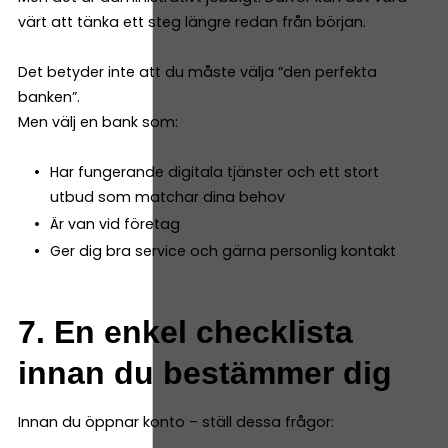
värt att tänka ett steg längre redan från början.
Det betyder inte att du måste välja “den perfekta
banken”.
Men välj en bank som:
Har fungerande digitala tjänster och ett stort
utbud som matchar dina behov
Är van vid företag
Ger dig bra service och gärna personlig kontakt
7. En enkel checklista
innan du bestämmer dig
Innan du öppnar konto – ställ dessa frågor: