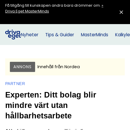
Få tillgång till kunskapen andra bara drömmer om.
»
Driva Eget MasterMinds
Nyheter
Tips & Guider
MasterMinds
Kalkyle
ANNONS
Innehåll från
Nordea
PARTNER
Experten: Ditt bolag blir
mindre värt utan
hållbarhetsarbete