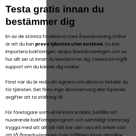
Testa gratis innan du
bestämmer dig
En av de största fördelarna med Årsredovisning Online
är att du kan
prova tjänsten utan kostnad.
Du kan
importera bokföringen, skapa årsredovisningen och se
hur allt ser ut innan du bestämmer dig. Dessutom ingår
support om du känner dig osäker.
Först när du är redo att signera och skicka in betalar du
för tjänsten. Det finns inga abonnemang eller löpande
avgifter att ta ställning till.
För företagare som vill bli klara snabbt, behålla sitt
nuvarande bokföringsprogram och samtidigt känna sig
trygga med att allt blir rätt kan det vara ett enkelt sätt
att få årsredovisningen över mållinjen innan deadline.