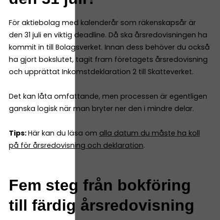
För aktiebolag med kalenderår som räkenskapsår är
den 31 juli en viktig deadline. Då ska årsredovisningen ha
kommit in till Bolagsverket. Innan dess behöver du också
ha gjort bokslutet, tagit fram företagets årsredovisning
och upprättat Inkomstdeklaration 2 till Skatteverket.
Det kan låta omfattande, men processen är egentligen
ganska logisk när man bryter ner den i mindre delar.
Tips:
Här kan du läsa om
alla datum du måste ha koll
på för årsredovisning och deklaration
.
Fem steg från bokföring
till färdig årsredovisning