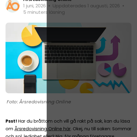
1 juni, 2026
•
Uppdaterades 1 augusti, 2026
•
5 minuters läsning
Årsredovisning Online
Psst!
Har du bråttom och vill gå rakt på sak, kan du läsa
om
Årsredovisning Online här
. Okej, nu till saken: Sommar
och sol, ledighet eller? Nja, för många företagare