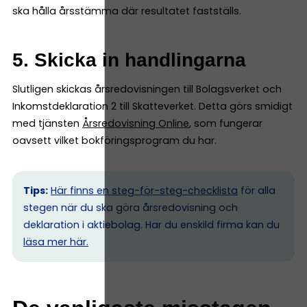
ska hålla årsstämma där resultatet fastställs.
5. Skicka in handlingarna
Slutligen skickas årsredovisningen till Bolagsverket och
Inkomstdeklaration 2 till Skatteverket. Detta görs smidigt
med tjänsten
Årsredovisning Online
, som fungerar
oavsett vilket bokföringsprogram du har.
Tips:
Här finns en steg-för-steg-checklista
för alla
stegen när du ska göra årsredovisning och
deklaration i aktiebolag. Har du enskild firma kan du
l
äsa mer här.