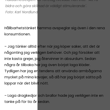
bidra och göra skillnad är väldigt stimulerande'.
Foto: Karl Nordlund
Hållbarhetstänket hemma avspeglar sig även i den rena
konsumtionen.
– Jag tänker alltid efter när jag köper saker, att det är
någonting jag verkligen behöver. Och jag försöker att
inte kasta grejer, jag återvinner in absurdum. Sedan
några år tillbaka har jag även börjat laga kläder.
Tydligen har jag en tendens att använda armbågarna
mycket på mina kavajer, så då har jag börjat sätta på
lappar när det blivit nött.
– Laga dragkedjor och brallor hade jag verkligen inte en
tanke på för tio år sedan.