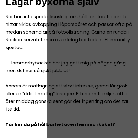
Lagar byxorna själv
När han inte sprider kunskap om hållbart företagande
hittar Niklas avkoppling i löparspåret och passar ofta på
medan sönerna är på fotbollsträning. Gärna en runda i
Nackareservatet men även kring bostaden i Hammarby
sjöstad.
– Hammarbybacken har jag gett mig på någon gång,
men det var så sjukt jobbigt!
Annars är matlagning ett stort intresse, gärna långkok
eller en ”riktigt maffig” lasagne. Eftersom familjen ofta
äter middag ganska sent gör det ingenting om det tar
lite tid.
Tänker du på hållbarhet även hemma i köket?