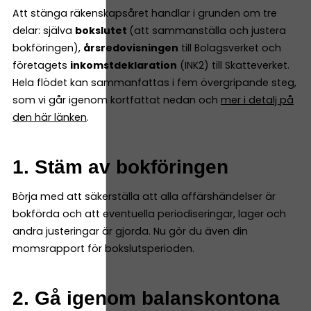
Att stänga räkenskapsåret handlar i grunden om tre
delar: själva
bokslutet
(att sammanställa och justera
bokföringen),
årsredovisningen
till Bolagsverket och
företagets
inkomstdeklaration
(INK2) till Skatteverket.
Hela flödet kan sammanfattas i fem övergripande steg,
som vi går igenom kortfattat nedan och
mer i detalj på
den här länken
.
1. Stäm av bokföringen
Börja med att säkerställa att alla affärshändelser är
bokförda och att eventuella periodiseringar, lager och
andra justeringar är gjorda. Nu gör du även din
momsrapport för bokslutsperioden.
2. Gå igenom balanskontona