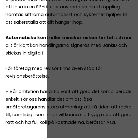
att läsa in en SIE-fil, eller använda en direktkoppling
hämtas siffrorna automatiskt och systemet hjälper till
att säkerställa att allt hänger ihop.
Automatiska kontroller minskar risken för fel
och när
allt är klart kan handlingarna signeras med BankID och
skickas in digitalt.
För företag med revisor finns även stöd för
revisionsberättelse.
– Vår ambition har alltid varit att göra det komplicerade
enkelt. För oss handlar det om att lösa
småföretagarens stora utmaning: att få tiden att räcka
till, samtidigt som man vill känna sig trygg med att göra
rätt och ha full koll på kostnaderna, berättar Åsa.