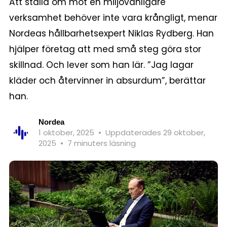
Att ställa om mot en miljövänligare
verksamhet behöver inte vara krångligt, menar
Nordeas hållbarhetsexpert Niklas Rydberg. Han
hjälper företag att med små steg göra stor
skillnad. Och lever som han lär. ”Jag lagar
kläder och återvinner in absurdum”, berättar
han.
Nordea
1 oktober, 2025
•
Uppdaterades 29 oktober,
2025
•
7 minuters läsning