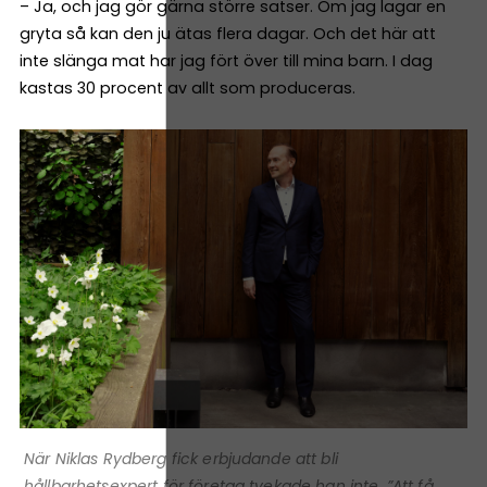
– Ja, och jag gör gärna större satser. Om jag lagar en
gryta så kan den ju ätas flera dagar. Och det här att
inte slänga mat har jag fört över till mina barn. I dag
kastas 30 procent av allt som produceras.
När Niklas Rydberg fick erbjudande att bli
hållbarhetsexpert för företag tvekade han inte. ”Att få