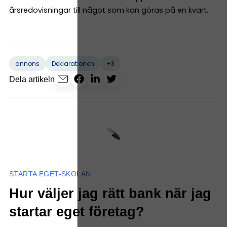
årsredovisningar till något som kan göras på en kvart.
+3
annons
Deklarationen
Dela artikeln
STARTA EGET-SKOLAN
Hur väljer jag rätt bank när jag
startar eget företag?