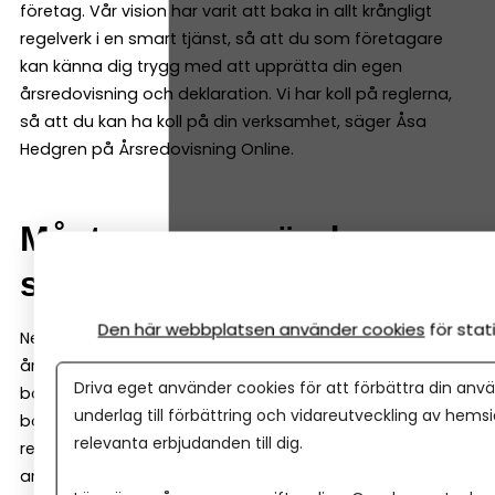
företag. Vår vision har varit att baka in allt krångligt
regelverk i en smart tjänst, så att du som företagare
kan känna dig trygg med att upprätta din egen
årsredovisning och deklaration. Vi har koll på reglerna,
så att du kan ha koll på din verksamhet, säger Åsa
Hedgren på Årsredovisning Online.
Måste man använda
samma system för allt?
Den här webbplatsen använder cookies
för sta
Nej. Det är en vanlig missuppfattning att
årsredovisningen måste göras i samma system som
Driva eget använder cookies för att förbättra din anvä
bokföringen. Har du bokfört året i exempelvis ett
underlag till förbättring och vidareutveckling av hems
bokföringsprogram eller tillsammans med en
relevanta erbjudanden till dig.
redovisningsbyrå, kan du enkelt exportera en SIE-fil eller
använda en direktkoppling till Årsredovisning Online för