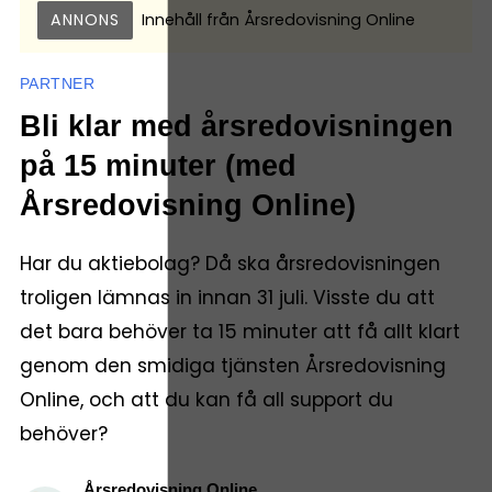
ANNONS
Innehåll från
Årsredovisning Online
PARTNER
Bli klar med årsredovisningen
på 15 minuter (med
Årsredovisning Online)
Har du aktiebolag? Då ska årsredovisningen
troligen lämnas in innan 31 juli. Visste du att
det bara behöver ta 15 minuter att få allt klart
genom den smidiga tjänsten Årsredovisning
Online, och att du kan få all support du
behöver?
Årsredovisning Online