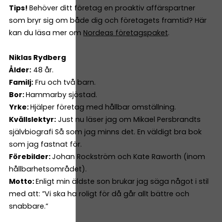
Tips!
Behöver ditt företag en proaktiv affärspartner
som bryr sig om både dig och företagets framtid? Här
kan du läsa mer om
Nordeas företagspaket
.
Niklas Rydberg
Ålder:
48 år.
Familj:
Fru och två barn.
Bor:
Hammarby sjöstad.
Yrke:
Hjälper företag med hållbar omställning.
Kvällslektyr:
Just nu läser jag om Mikael Persbrandts
självbiografi Så som jag minns det. En väldigt bra bok
som jag fastnat för.
Förebilder:
Johan Rockström och Kate Raworth (inom
hållbarhetsområdet).
Motto:
Enligt min äldste son brukar jag säga något i stil
med att: ”Vi ska ha roligt för då går allt bättre och
snabbare.”