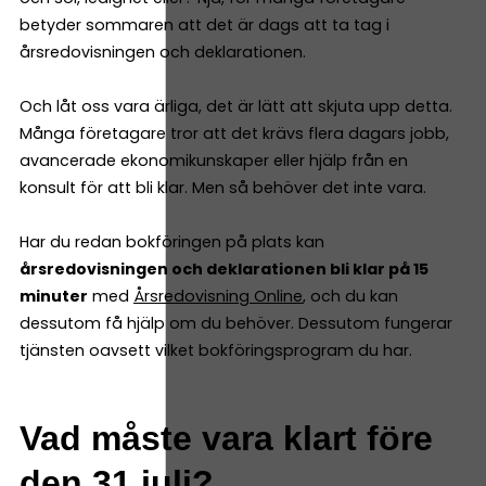
betyder sommaren att det är dags att ta tag i
årsredovisningen och deklarationen.
Och låt oss vara ärliga, det är lätt att skjuta upp detta.
Många företagare tror att det krävs flera dagars jobb,
avancerade ekonomikunskaper eller hjälp från en
konsult för att bli klar. Men så behöver det inte vara.
Har du redan bokföringen på plats kan
årsredovisningen och deklarationen bli klar på 15
minuter
med
Årsredovisning Online
, och du kan
dessutom få hjälp om du behöver. Dessutom fungerar
tjänsten oavsett vilket bokföringsprogram du har.
Vad måste vara klart före
den 31 juli?