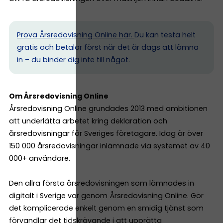
Prova Årsredovisning Online här.
Du kan testa helt
gratis och betalar först när det är dags att lämna
in – du binder dig inte till något.
Om Årsredovisning Online
Årsredovisning Online grundades 2013 med ambitionen
att underlätta arbetet kring deklaration och
årsredovisningar för Sveriges företagare. Idag är över
150 000 årsredovisningar inlämnade via systemet av 40
000+ användare.
Den allra första årsredovisningen som lämnades in
digitalt i Sverige var genom Årsredovisning Online. Gör
det komplicerade enkelt genom en smidig tjänst som
förvandlar det tidskrävande i att upprätta