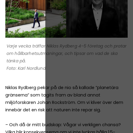
Varje vecka träffar Niklas Rydberg 4–5 företag och pratar
om hållbarhetsutmaningar, och tipsar om vad de ska
tänka på.
Foto: Karl Nordlund
Niklas Rydberg pekar på de nio så kallade ”planetära
gränserna” som tagits fram av bland annat
miljöforskaren Johan Rockström. Om vi kliver över dem
innebär det en risk att naturen inte repar sig.
– Och då är mitt budskap: Vågar vi verkligen chansa?
Vilka blir konsekvenserna om vi inte lyckas hålla 1,5-