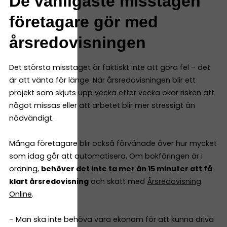
De vanligaste misstagen
företagare gör med
årsredovisningen
Det största misstaget är faktiskt inte att göra fel – det
är att vänta för länge. När årsredovisningen blir ett
projekt som skjuts upp vecka efter vecka ökar risken att
något missas eller att arbetet blir mer stressigt än
nödvändigt.
Många företagare blir också förvånade över hur mycket
som idag går att automatisera. Om bokföringen är i
ordning,
behöver det inte ta mer än 15 minuter att få
klart årsredovisning
och skatt med
Årsredovisning
Online
.
– Man ska inte behöva vara ekonom för att kunna driva