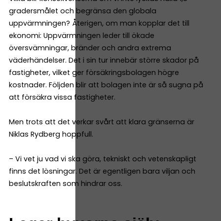
gradersmålet och begränsa den globala
uppvärmningen? Återigen, om man kopplar det till
ekonomi: Uppvärmningen leder till ökade
översvämningar, bränder och andra extrema
väderhändelser. Det i sin tur innebär större skador på
fastigheter, vilket ger försäkringsbolagen högre
kostnader. Följden blir att bolagen inte är så sugna på
att försäkra vissa fastigheter.
Men trots att det verkar svårt att klara gränserna är
Niklas Rydberg hoppfull.
– Vi vet ju vad vi ska göra, tekniskt och vetenskapligt
finns det lösningar. Det är egentligen bara viljan och
beslutskraften som hindrar oss.