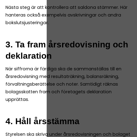
Nästa steg är att kontrollera att saldona stämmer. Här
hanteras också exempelvis avskrivningar och andra
bokslutsjusteringar.
3. Ta fram årsredovisning och
deklaration
När siffrorna är färdiga ska de sammanställas till en
årsredovisning med resultaträkning, balansräkning,
förvaltningsberättelse och noter. Samtidigt räknas
bolagsskatten fram och företagets deklaration
upprättas.
4. Håll årsstämma
Styrelsen ska skriva under årsredovisningen och bolaget