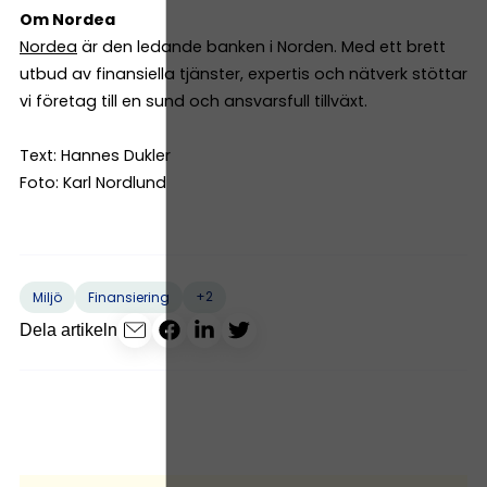
Om Nordea
Nordea
är den ledande banken i Norden. Med ett brett
utbud av finansiella tjänster, expertis och nätverk stöttar
vi företag till en sund och ansvarsfull tillväxt.
Text: Hannes Dukler
Foto: Karl Nordlund
+2
Miljö
Finansiering
Dela artikeln