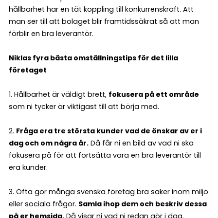
hållbarhet har en tät koppling till konkurrenskraft. Att
man ser till att bolaget blir framtidssäkrat så att man
förblir en bra leverantör.
Niklas fyra bästa omställningstips för det lilla
företaget
1. Hållbarhet är väldigt brett,
fokusera på ett område
som ni tycker är viktigast till att börja med.
2.
Fråga era tre största kunder vad de önskar av er i
dag och om några år.
Då får ni en bild av vad ni ska
fokusera på för att fortsätta vara en bra leverantör till
era kunder.
3. Ofta gör många svenska företag bra saker inom miljö
eller sociala frågor.
Samla ihop dem och beskriv dessa
på er hemsida.
Då visar ni vad ni redan gör i dag.