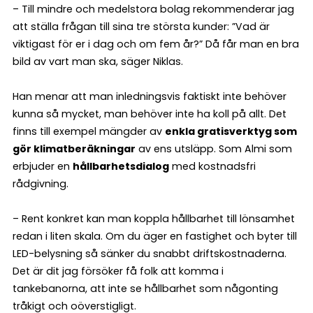
– Till mindre och medelstora bolag rekommenderar jag
att ställa frågan till sina tre största kunder: ”Vad är
viktigast för er i dag och om fem år?” Då får man en bra
bild av vart man ska, säger Niklas.
Han menar att man inledningsvis faktiskt inte behöver
kunna så mycket, man behöver inte ha koll på allt. Det
finns till exempel mängder av
enkla gratisverktyg som
gör klimatberäkningar
av ens utsläpp. Som Almi som
erbjuder en
hållbarhetsdialog
med kostnadsfri
rådgivning.
– Rent konkret kan man koppla hållbarhet till lönsamhet
redan i liten skala. Om du äger en fastighet och byter till
LED-belysning så sänker du snabbt driftskostnaderna.
Det är dit jag försöker få folk att komma i
tankebanorna, att inte se hållbarhet som någonting
tråkigt och oöverstigligt.