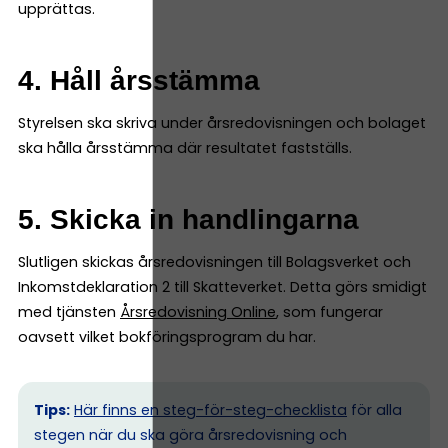
upprättas.
4. Håll årsstämma
Styrelsen ska skriva under årsredovisningen och bolaget
ska hålla årsstämma där resultatet fastställs.
5. Skicka in handlingarna
Slutligen skickas årsredovisningen till Bolagsverket och
Inkomstdeklaration 2 till Skatteverket. Detta görs smidigt
med tjänsten
Årsredovisning Online
, som fungerar
oavsett vilket bokföringsprogram du har.
Tips:
Här finns en steg-för-steg-checklista
för alla
stegen när du ska göra årsredovisning och