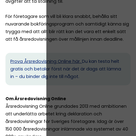
avgifter att ta ställning till.
För företagare som vill bli klara snabbt, behålla sitt
nuvarande bokföringsprogram och samtidigt känna sig
trygga med att allt blir rätt kan det vara ett enkelt sätt
att få årsredovisningen över mållinjen innan deadline.
Prova Årsredovisning Online här.
Du kan testa helt
gratis och betalar först när det är dags att lämna
in – du binder dig inte till något.
Om Årsredovisning Online
Årsredovisning Online grundades 2013 med ambitionen
att underlätta arbetet kring deklaration och
årsredovisningar för Sveriges företagare. Idag är över
150 000 årsredovisningar inlämnade via systemet av 40