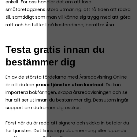
enkelt. För oss handlar det om att lösa
småföretagarens stora utmaning: att få tiden att räcka
till, samtidigt som man vill känna sig trygg med att göra
rätt och ha full koll på kostnaderna, berättar Åsa.
Testa gratis innan du
bestämmer dig
En av de största fördelarna med Årsredovisning Online
är att du kan
prova tjänsten utan kostnad.
Du kan
importera bokföringen, skapa årsredovisningen och se
hur allt ser ut innan du bestämmer dig. Dessutom ingår
support om du känner dig osäker.
Först när du är redo att signera och skicka in betalar du
för tjänsten. Det finns inga abonnemang eller löpande