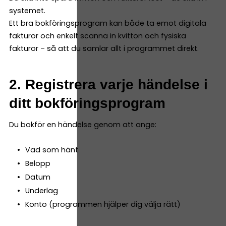
systemet.
Ett bra bokföringsprogram kan både ta emot digitala
fakturor och enkelt scanna in kvitton och fysiska
fakturor – så att du samlar allt i programmet direkt.
2. Registrera varje händelse i
ditt bokföringsprogram
Du bokför en händelse genom att ange:
Vad som hänt
Belopp
Datum
Underlag
Konto (programmen hjälper dig välja rätt)