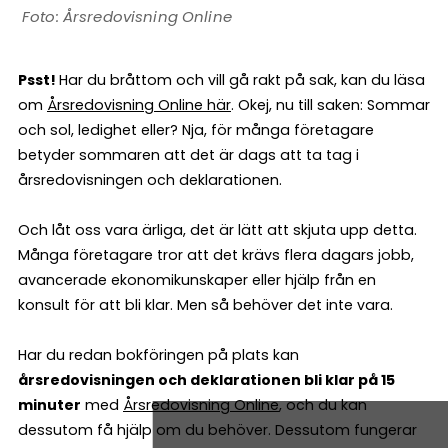
Årsredovisning Online
Psst!
Har du bråttom och vill gå rakt på sak, kan du läsa
om
Årsredovisning Online här
. Okej, nu till saken: Sommar
och sol, ledighet eller? Nja, för många företagare
betyder sommaren att det är dags att ta tag i
årsredovisningen och deklarationen.
Och låt oss vara ärliga, det är lätt att skjuta upp detta.
Många företagare tror att det krävs flera dagars jobb,
avancerade ekonomikunskaper eller hjälp från en
konsult för att bli klar. Men så behöver det inte vara.
Har du redan bokföringen på plats kan
årsredovisningen och deklarationen bli klar på 15
minuter
med
Årsredovisning Online
, och du kan
dessutom få hjälp om du behöver. Dessutom fungerar