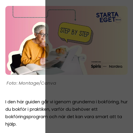
Montage/Canva
I den här guiden går vi igenom grunderna i bokföring, hur
du bokför i praktiken, varför du behöver ett
bokföringsprogram och när det kan vara smart att ta
hjälp.