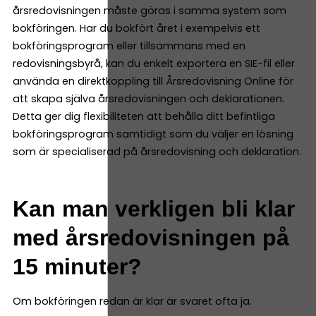
årsredovisningen måste göras i samma system som
bokföringen. Har du bokfört året i exempelvis ett
bokföringsprogram eller tillsammans med en
redovisningsbyrå, kan du enkelt exportera en SIE-fil eller
använda en direktkoppling till Årsredovisning Online för
att skapa själva årsredovisningen och deklarationen.
Detta ger dig flexibiliteten att behålla ditt befintliga
bokföringsprogram samtidigt som du väljer en lösning
som är specialiserad på årsredovisning och deklaration.
Kan man verkligen bli klar
med årsredovisningen på
15 minuter?
Om bokföringen redan är klar är svaret ofta ja.