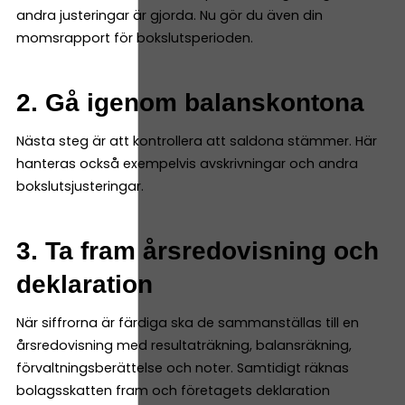
andra justeringar är gjorda. Nu gör du även din
momsrapport för bokslutsperioden.
2. Gå igenom balanskontona
Nästa steg är att kontrollera att saldona stämmer. Här
hanteras också exempelvis avskrivningar och andra
bokslutsjusteringar.
3. Ta fram årsredovisning och
deklaration
När siffrorna är färdiga ska de sammanställas till en
årsredovisning med resultaträkning, balansräkning,
förvaltningsberättelse och noter. Samtidigt räknas
bolagsskatten fram och företagets deklaration