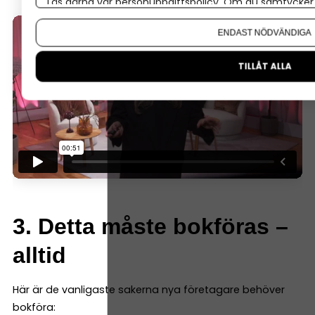
Läs gärna vår
personuppgiftspolicy
. Om du samtycker t
Om du vill ändra ditt val i efterhand hittar du den möjl
ENDAST NÖDVÄNDIGA
TILLÅT ALLA
3. Detta måste bokföras –
alltid
Här är de vanligaste sakerna nya företagare behöver
bokföra: