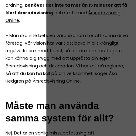
ordning,
behöver det inte ta mer än 15 minuter att få
klart årsredovisning
och skatt med
Årsredovisning
Online
.
– Man ska inte behöva vara ekonom för att kunna driva
företag. Vår vision har varit att baka in allt krångligt
regelverk i en smart tjänst, så att du som företagare
kan känna dig trygg med att upprätta din egen
årsredovisning och deklaration. Vi har koll på reglerna,
så att du kan ha koll på din verksamhet, säger Åsa
Hedgren på Årsredovisning Online.
Måste man använda
samma system för allt?
Nej. Det är en vanlig missuppfattning att