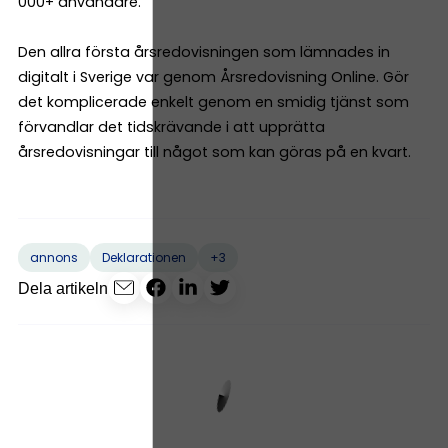
000+ användare.
Den allra första årsredovisningen som lämnades in
digitalt i Sverige var genom Årsredovisning Online. Gör
det komplicerade enkelt genom en smidig tjänst som
förvandlar det tidskrävande i att upprätta
årsredovisningar till något som kan göras på en kvart.
+3
annons
Deklarationen
Dela artikeln