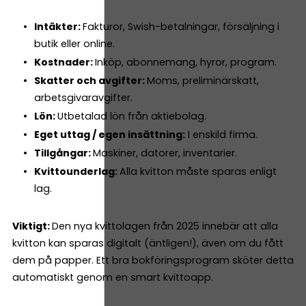
Intäkter:
Fakturor, Swish-betalningar, försäljning i
butik eller online.
Kostnader:
Inköp, abonnemang, hyror, program.
Skatter och avgifter:
Moms, preliminärskatt,
arbetsgivaravgifter.
Lön:
Utbetalad lön från aktiebolag.
Eget uttag / egen insättning:
I enskild firma.
Tillgångar:
Maskiner, datorer, inventarier.
Kvittounderlag:
Alla kvitton måste sparas enligt
lag.
Viktigt:
Den nya kvittolagen från 2025 innebär att alla
kvitton kan sparas digitalt (äntligen!), även om du fått
dem på papper. Ett bra bokföringsprogram sköter detta
automatiskt genom en smart kvittoapp.