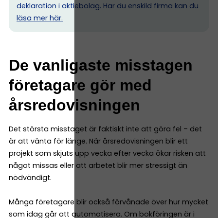
deklaration i aktiebolag. Har du enskild firma kan du
l
äsa mer här.
De vanligaste misstagen
företagare gör med
årsredovisningen
Det största misstaget är faktiskt inte att göra fel – det
är att vänta för länge. När årsredovisningen blir ett
projekt som skjuts upp vecka efter vecka ökar risken att
något missas eller att arbetet blir mer stressigt än
nödvändigt.
Många företagare blir också förvånade över hur mycket
som idag går att automatisera. Om bokföringen är i