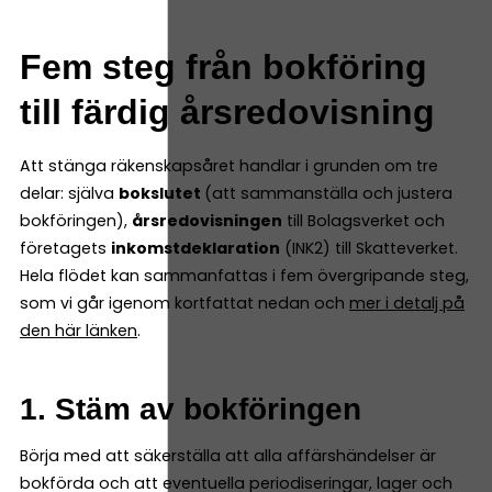
Fem steg från bokföring
till färdig årsredovisning
Att stänga räkenskapsåret handlar i grunden om tre
delar: själva
bokslutet
(att sammanställa och justera
bokföringen),
årsredovisningen
till Bolagsverket och
företagets
inkomstdeklaration
(INK2) till Skatteverket.
Hela flödet kan sammanfattas i fem övergripande steg,
som vi går igenom kortfattat nedan och
mer i detalj på
den här länken
.
1. Stäm av bokföringen
Börja med att säkerställa att alla affärshändelser är
bokförda och att eventuella periodiseringar, lager och