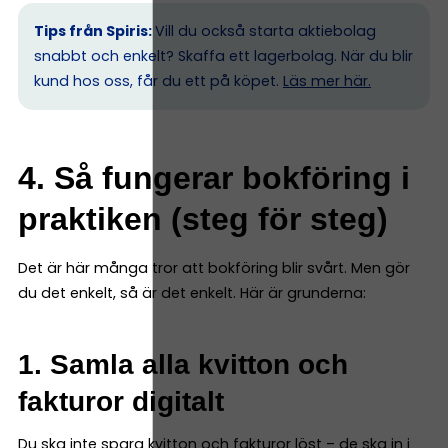
Tips från Spiris:
Vill du också starta aktiebolag
snabbt och enkelt? Skaffa ett lagerbolag. När du blir
kund hos oss, får du ett på köpet.
Läs mer här.
4. Så fungerar bokföring i
praktiken (steg för steg)
Det är här många tror att bokföring blir svårt. Men gör
du det enkelt, så är det enkelt. Här är grunderna:
1. Samla alla kvitton och
fakturor digitalt
Du ska inte spara kvitton och fakturor löst – de ska in i