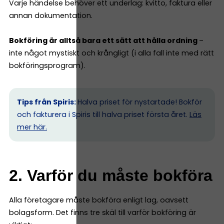
Varje händelse behöver ett underlag: kvitto, faktura eller
annan dokumentation.
Bokföring är alltså bara ett sätt att hålla ordning
–
inte något mystiskt och krångligt (i alla fall inte med rätt
bokföringsprogram).
Tips från Spiris:
Halva priset för nystartade! Bokför
och fakturera i Spiris till halva priset första året.
Läs
mer här.
2. Varför du måste bokföra
Alla företagare måste bokföra enligt lag, oavsett
bolagsform. Det finns tre skäl till varför bokföring är