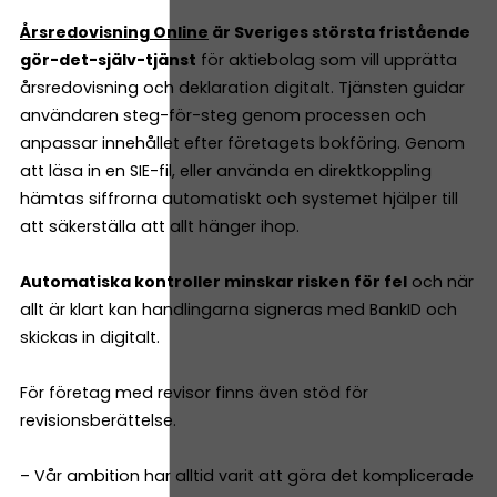
Årsredovisning Online
är Sveriges största fristående
gör-det-själv-tjänst
för aktiebolag som vill upprätta
årsredovisning och deklaration digitalt. Tjänsten guidar
användaren steg-för-steg genom processen och
anpassar innehållet efter företagets bokföring. Genom
att läsa in en SIE-fil, eller använda en direktkoppling
hämtas siffrorna automatiskt och systemet hjälper till
att säkerställa att allt hänger ihop.
Automatiska kontroller minskar risken för fel
och när
allt är klart kan handlingarna signeras med BankID och
skickas in digitalt.
För företag med revisor finns även stöd för
revisionsberättelse.
– Vår ambition har alltid varit att göra det komplicerade