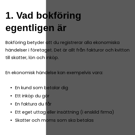
1. Vad bokföring
egentligen är
Bokföring betyder att du registrerar alla ekonomiska
händelser i företaget. Det är allt från fakturor och kvitton
till skatter, lön och inköp.
En ekonomisk händelse kan exempelvis vara:
En kund som betalar dig
Ett inköp du gör
En faktura du får
Ett eget uttag eller insättning (i enskild firma)
Skatter och moms som ska betalas