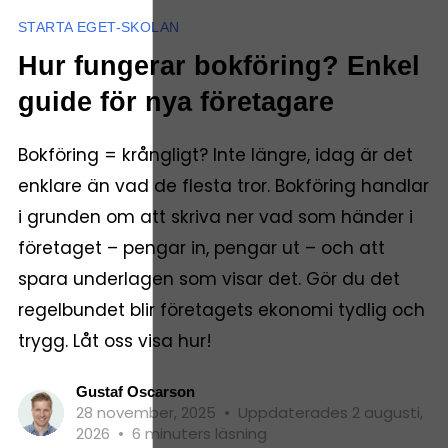
STARTA EGET-SKOLAN
Hur fungerar bokföring? Enkel
guide för nya företagare
Bokföring = krångligt? Inte längre, idag är det
enklare än vad de flesta tror. Bokföring handlar
i grunden om att skriva ner vad som händer i
företaget – pengar in, pengar ut – och att
spara underlagen som visar det. Gör du det
regelbundet blir företagets ekonomi tydlig och
trygg. Låt oss visa hur!
Gustaf Oscarson
28 november, 2025
•
Uppdaterades 2 augusti,
2026
•
6 minuters läsning