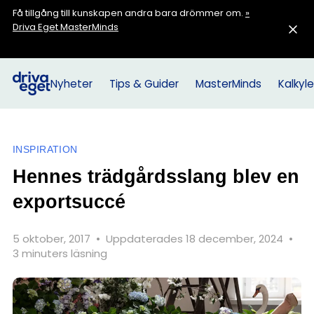
Få tillgång till kunskapen andra bara drömmer om.
»
Driva Eget MasterMinds
Nyheter
Tips & Guider
MasterMinds
Kalkyle
INSPIRATION
Hennes trädgårdsslang blev en
exportsuccé
5 oktober, 2017
•
Uppdaterades 18 december, 2024
•
3 minuters läsning