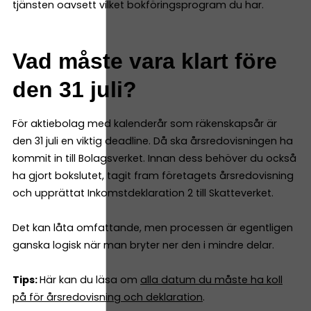
tjänsten oavsett vilket bokföringsprogram du har.
Vad måste vara klart före
den 31 juli?
För aktiebolag med kalenderår som räkenskapsår är
den 31 juli en viktig deadline. Då ska årsredovisningen ha
kommit in till Bolagsverket. Innan dess behöver du också
ha gjort bokslutet, tagit fram företagets årsredovisning
och upprättat Inkomstdeklaration 2 till Skatteverket.
Det kan låta omfattande, men processen är egentligen
ganska logisk när man bryter ner den i mindre delar.
Tips:
Här kan du läsa om
alla datum du måste ha koll
på för årsredovisning och deklaration
.