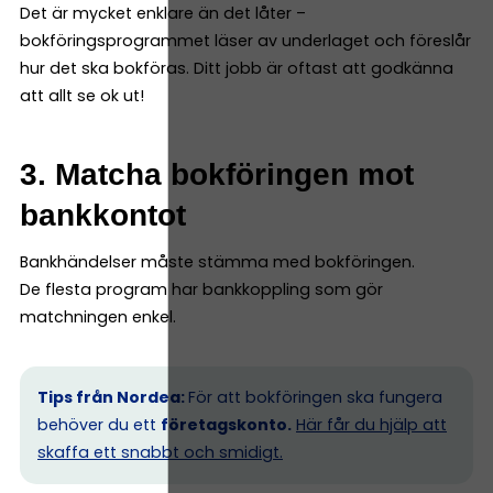
Det är mycket enklare än det låter –
bokföringsprogrammet läser av underlaget och föreslår
hur det ska bokföras. Ditt jobb är oftast att godkänna
att allt se ok ut!
3. Matcha bokföringen mot
bankkontot
Bankhändelser måste stämma med bokföringen.
De flesta program har bankkoppling som gör
matchningen enkel.
Tips från Nordea:
För att bokföringen ska fungera
behöver du ett
företagskonto.
Här får du hjälp att
skaffa ett snabbt och smidigt.