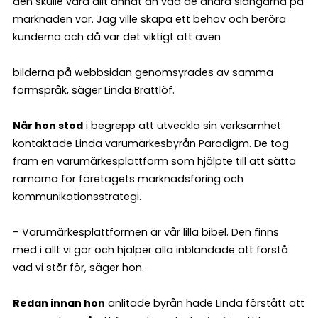
den skulle vara allt annat än vad de andra slangarna på
marknaden var. Jag ville skapa ett behov och beröra
kunderna och då var det viktigt att även
bilderna på webbsidan genomsyrades av samma
formspråk, säger Linda Brattlöf.
När hon stod
i begrepp att utveckla sin verksamhet
kontaktade Linda varumärkesbyrån Paradigm. De tog
fram en varumärkesplattform som hjälpte till att sätta
ramarna för företagets marknadsföring och
kommunikationsstrategi.
– Varumärkesplattformen är vår lilla bibel. Den finns
med i allt vi gör och hjälper alla inblandade att förstå
vad vi står för, säger hon.
Redan innan hon
anlitade byrån hade Linda förstått att