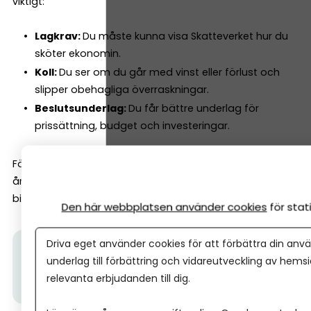
viktigt:
Lagkrav:
Du måste kunna visa Skatteverket hur du
sköter ekonomin.
Koll:
Du ser om du går med vinst eller förlust och
slipper obehagliga överraskningar.
Beslutsunderlag:
Du får bättre underlag för
prissättning, budget och investeringar.
För aktiebolag är bokföringen dessutom grunden för
årsredovisningen, medan enskilda firmor lämnar NE-
bilagan i deklarationen.
Den här webbplatsen använder cookies
för sta
Driva eget använder cookies för att förbättra din anvä
Här kan du se videon där Hilda från vår partner Spiris
underlag till förbättring och vidareutveckling av hems
delar sina tre viktigaste ekonomitips för dig som
relevanta erbjudanden till dig.
ska starta eget.