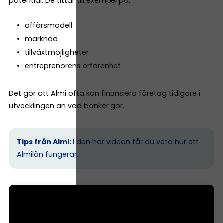
potential. De tittar till exempel på:
affärsmodell
marknad
tillväxtmöjligheter
entreprenörens erfarenhet
Det gör att Almi ofta kan finansiera företag tidigare i
utvecklingen än vad banker gör.
Tips från Almi:
I den här videon får du veta hur ett
Almilån fungerar.