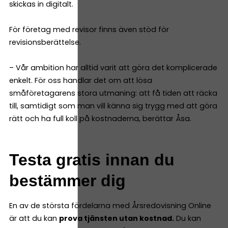
skickas in digitalt.
För företag med revisor finns även stöd för
revisionsberättelse.
– Vår ambition har alltid varit att göra det komplicerade
enkelt. För oss handlar det om att lösa
småföretagarens stora utmaning: att få tiden att räcka
till, samtidigt som man vill känna sig trygg med att göra
rätt och ha full koll på kostnaderna, berättar Åsa.
Testa gratis innan du
bestämmer dig
En av de största fördelarna med Årsredovisning Online
är att du kan
prova tjänsten utan kostnad.
Du kan