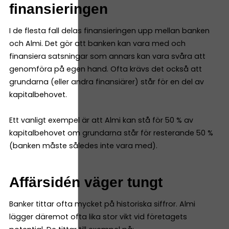
finansieringen
I de flesta fall delas finansieringen upp mellan banken
och Almi. Det gör att banken kan vara med och
finansiera satsningar som annars kan vara svåra att
genomföra på egen hand. Ofta krävs det också att
grundarna (eller andra finansiärer) står för en del av
kapitalbehovet.
Ett vanligt exempel är att Almi kan stå för 50 % av
kapitalbehovet om grundarna står för resterande 50 %
(banken måste således inte vara med).
Affärsidén väger tungt
Banker tittar ofta mycket på historiska siffror. Almi
lägger däremot ofta lika stor vikt vid företagets