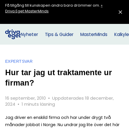
Få tillgång till kunskapen andra bara drömmer om.
»
Driva Eget MasterMinds
Nyheter
Tips & Guider
MasterMinds
Kalkyle
EXPERTSVAR
Hur tar jag ut traktamente ur
firman?
16 september, 2010
•
Uppdaterades 18 december,
2024
•
1 minuts läsning
Jag driver en enskild firma och har under drygt två
månader jobbat i Norge. Nu undrar jag lite över det här