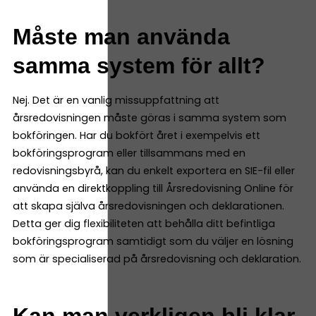
Måste man använda
samma system för allt?
Nej. Det är en vanlig missuppfattning att
årsredovisningen måste göras i samma system som
bokföringen. Har du bokfört året i exempelvis ett
bokföringsprogram eller tillsammans med en
redovisningsbyrå, kan du enkelt exportera en SIE-fil eller
använda en direktkoppling till Årsredovisning Online för
att skapa själva årsredovisningen och deklarationen.
Detta ger dig flexibiliteten att behålla ditt befintliga
bokföringsprogram samtidigt som du väljer en lösning
som är specialiserad på årsredovisning och deklaration.
Kan man verkligen bli klar