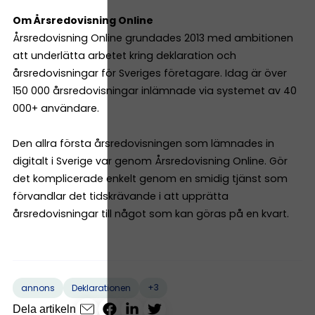
Om Årsredovisning Online
Årsredovisning Online grundades 2013 med ambitionen
att underlätta arbetet kring deklaration och
årsredovisningar för Sveriges företagare. Idag är över
150 000 årsredovisningar inlämnade via systemet av 40
000+ användare.
Den allra första årsredovisningen som lämnades in
digitalt i Sverige var genom Årsredovisning Online. Gör
det komplicerade enkelt genom en smidig tjänst som
förvandlar det tidskrävande i att upprätta
årsredovisningar till något som kan göras på en kvart.
+3
annons
Deklarationen
Dela artikeln