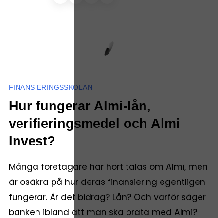
FINANSIERINGSSKOLAN
Hur fungerar Almi-lån,
verifieringsmedel och Almi
Invest?
Många företagare har hört talas om Almi, men
är osäkra på hur deras finansiering egentligen
fungerar. Är det bidrag? Lån? Och varför säger
banken ibland att man ska prata med Almi?