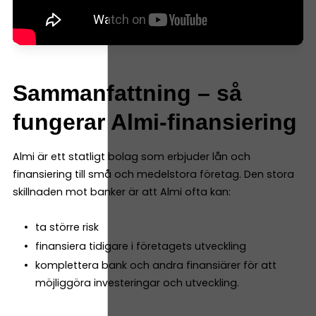
Sammanfattning – så
fungerar Almi-finansiering
Almi är ett statligt bolag som erbjuder lån och
finansiering till små och medelstora företag. Den stora
skillnaden mot banker är att Almi ofta kan:
ta större risk
finansiera tidigare i företagets utveckling
komplettera bank och andra finansiärer för att
möjliggöra investeringar och utveckling.