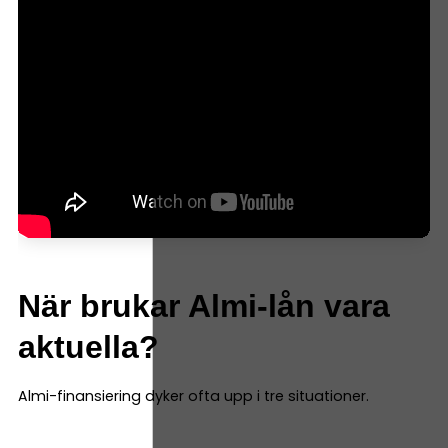
När brukar Almi-lån vara
aktuella?
Almi-finansiering dyker ofta upp i tre situationer.