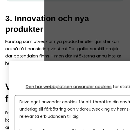
3. Innovation och nya
produkter
Företag som utvecklar nya produkter eller tjänster kan
också få finansiering via Almi. Det gäller särskilt projekt
där potentialen finns – men där intäkterna ännu inte är
helt bevisade. Då kan innovationslån passa perfekt.
Verifieringsmedel – pengar
Den här webbplatsen använder cookies
för sta
för att testa en idé
Driva eget använder cookies för att förbättra din anvä
underlag till förbättring och vidareutveckling av hems
En lite mindre känd finansieringsform hos Almi är så
relevanta erbjudanden till dig.
kallade verifieringsmedel. Det är pengar som kan
användas för att testa och verifiera en affärsidé innan