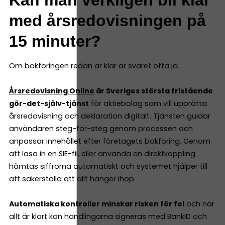
med årsredovisningen på
15 minuter?
Om bokföringen redan är klar är svaret ofta ja.
Årsredovisning Online
är Sveriges största fristående
gör-det-själv-tjänst
för aktiebolag som vill upprätta
årsredovisning och deklaration digitalt. Tjänsten guidar
användaren steg-för-steg genom processen och
anpassar innehållet efter företagets bokföring. Genom
att läsa in en SIE-fil, eller använda en direktkoppling
hämtas siffrorna automatiskt och systemet hjälper till
att säkerställa att allt hänger ihop.
Automatiska kontroller minskar risken för fel
och när
allt är klart kan handlingarna signeras med BankID och