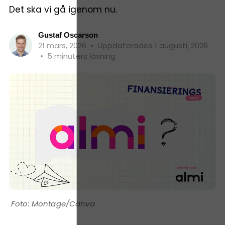
Det ska vi gå igenom nu.
Gustaf Oscarson
21 mars, 2026
•
Uppdaterades 1 augusti, 2026
•
5 minuters läsning
Montage/Canva