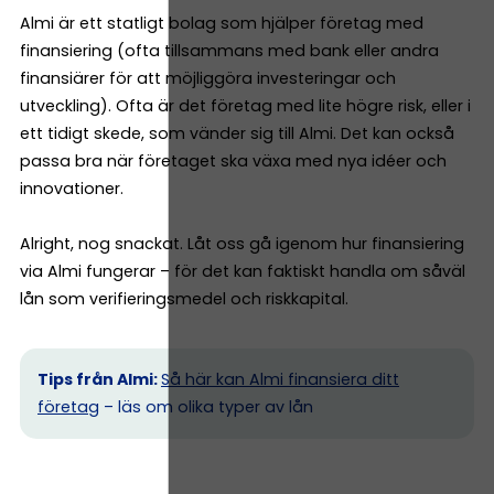
Almi är ett statligt bolag som hjälper företag med
finansiering (ofta tillsammans med bank eller andra
finansiärer för att möjliggöra investeringar och
utveckling). Ofta är det företag med lite högre risk, eller i
ett tidigt skede, som vänder sig till Almi. Det kan också
passa bra när företaget ska växa med nya idéer och
innovationer.
Alright, nog snackat. Låt oss gå igenom hur finansiering
via Almi fungerar – för det kan faktiskt handla om såväl
lån som verifieringsmedel och riskkapital.
Tips från Almi:
Så här kan Almi finansiera ditt
företag
– läs om olika typer av lån