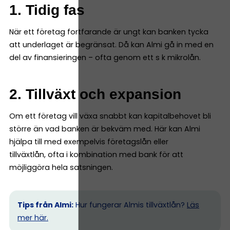
1. Tidig fas
När ett företag fortfarande är ungt kan banken tycka
att underlaget är begränsat. Då kan Almi gå in med en
del av finansieringen – ofta genom ett s k mikrolån.
2. Tillväxt och expansion
Om ett företag vill växa snabbt kan kapitalbehovet bli
större än vad banken är bekväm med. Här kan Almi
hjälpa till med exempelvis företagslån eller
tillväxtlån, ofta i kombination med bank för att
möjliggöra hela satsningen.
Tips från Almi:
Hur fungerar Almis tillväxtlån?
Läs
mer här.