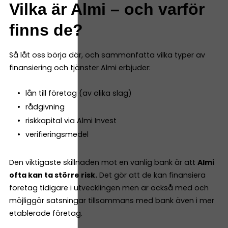
Vilka är Almi – och varför
finns de?
Så låt oss börja där, och sammanfatta vilka typer av
finansiering och tjänster Almi erbjuder:
lån till företag (av olika slag)
rådgivning
riskkapital via Almi Invest
verifieringsmedel
Den viktigaste skillnaden mot en vanlig bank är att
Almi
ofta kan ta större risk.
Det gör att de kan finansiera
företag tidigare i utvecklingen men är också med och
möjliggör satsningar tillsammans med bank även i mer
etablerade företag.