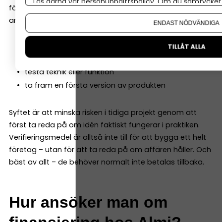
Läs gärna vår
personuppgiftspolicy
. Om du samtycker t
företaget satsar fullt ut. Pengarna kan till exempel
Om du vill ändra ditt val i efterhand hittar du den möjl
användas till att:
ENDAST NÖDVÄNDIGA
bygga en prototyp
TILLÅT ALLA
göra marknadstester
testa teknik eller funktion
ta fram en första version av produkten
Syftet är att minska risken i tidiga projekt genom att
först ta reda på om idén faktiskt fungerar i praktiken.
Verifieringsmedel är alltså inte till för att bygga ett helt
företag – utan för att ta reda på om affären håller. Och
bäst av allt – de behöver normalt inte betalas tillbaka.
Hur ansöker man om