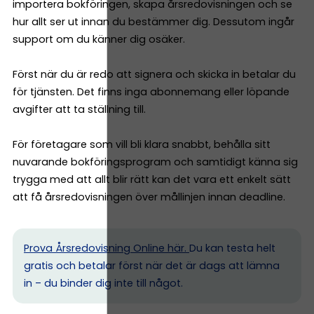
importera bokföringen, skapa årsredovisningen och se
hur allt ser ut innan du bestämmer dig. Dessutom ingår
support om du känner dig osäker.
Först när du är redo att signera och skicka in betalar du
för tjänsten. Det finns inga abonnemang eller löpande
avgifter att ta ställning till.
För företagare som vill bli klara snabbt, behålla sitt
nuvarande bokföringsprogram och samtidigt känna sig
trygga med att allt blir rätt kan det vara ett enkelt sätt
att få årsredovisningen över mållinjen innan deadline.
Prova Årsredovisning Online här.
Du kan testa helt
gratis och betalar först när det är dags att lämna
in – du binder dig inte till något.