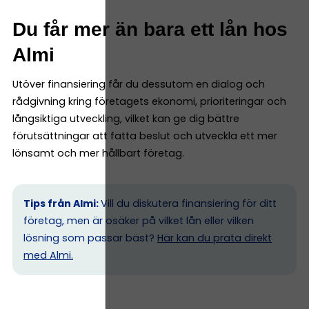
Du får mer än bara ett lån hos
Almi
Utöver finansiering får du dessutom en dialog och
rådgivning kring företagets ekonomi, prioriteringar och
långsiktiga utveckling, vilket kan ge dig bättre
förutsättningar att fatta beslut och utveckla ett mer
lönsamt och mer hållbart företag.
Tips från Almi:
Vill du diskutera finansiering för ditt
företag, men är osäker på vilket lån eller vilken
lösning som passar bäst?
Här kan du prata direkt
med Almi.