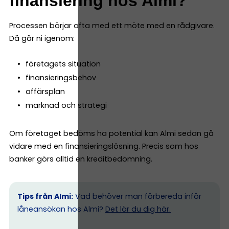
finansiering hos Almi?
Processen börjar ofta med ett möte med en rådgivare.
Då går ni igenom:
företagets situation
finansieringsbehov
affärsplan
marknad och strategi
Om företaget bedöms ha potential kan Almi sedan gå
vidare med en finansieringslösning. Precis som hos
banker görs alltid en kreditbedömning.
Tips från Almi:
Vad behöver man förbereda inför
låneansökan hos Almi?
Det lär du dig här.