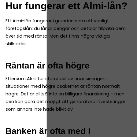
Hur fungerar ett Almi-lån?
Ett Almi-lån fungerar i grunden som ett vanligt
företagslån: du lånar pengar och betalar tillbaka dem
över tid med ränta. Men det finns några viktiga
skillnader.
Räntan är ofta högre
Eftersom Almi tar större del av finansieringen i
situationer med högre osäkerhet är räntan normalt
högre. Det är alltså inte en billigare finansiering – men
den kan göra det möjligt att genomföra investeringar
som annars inte hade blivit av.
Banken är ofta med i