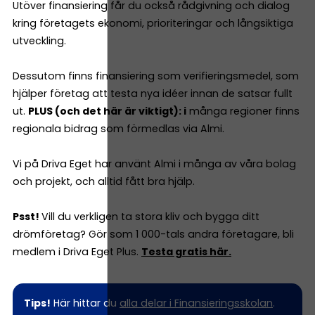
Utöver finansiering får du också rådgivning och dialog
kring företagets ekonomi, prioriteringar och långsiktiga
utveckling.
Dessutom finns finansiering som verifieringsmedel, som
hjälper företag att testa nya idéer innan de satsar fullt
ut.
PLUS (och det här är viktigt): i
många regioner finns
regionala bidrag som förmedlas via Almi.
Vi på Driva Eget har använt Almi i många av våra bolag
och projekt, och alltid fått bra hjälp.
Psst!
Vill du verkligen ta stora kliv och bygga ditt
drömföretag? Gör som 1 000-tals andra företagare, bli
medlem i Driva Eget Plus.
Testa gratis här.
Tips!
Här hittar du
alla delar i Finansieringsskolan
.