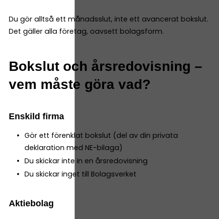
Du gör alltså ett månadsslut, inte ett avancerat bokslut.
Det gäller alla företag, oavsett bolagsform.
Bokslut och årsredovisning –
vem måste göra vad?
Enskild firma
Gör ett förenklat bokslut (del av din privata
deklaration med NE-bilaga)
Du skickar inte in en årsredovisning
Du skickar inget till Bolagsverket
Aktiebolag