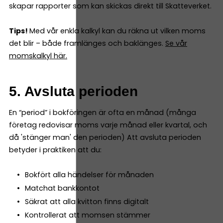
skapar rapporter som kan skickas direkt till Skatteverket.
Tips!
Med vår enkla kalkyl kan du räkna ut vilken moms
det blir – både framlänges och baklänges.
Se vår
momskalkyl här.
5. Avsluta perioden
En “period” i bokföringen är ofta en månad (många
företag redovisar moms varje månad eller kvartal, och
då 'stänger man' den perioden) Att avsluta perioden
betyder i praktiken att du:
Bokfört alla händelser för månaden
Matchat bankkontot
Säkrat att alla kvitton finns digitalt
Kontrollerat att momsen stämmer