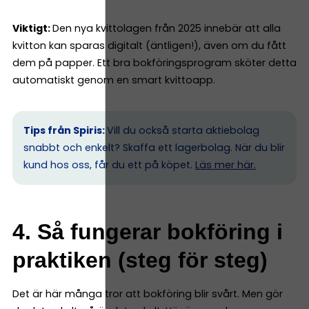
Viktigt:
Den nya kvittolagen från 2025 innebär att alla
kvitton kan sparas digitalt (äntligen!), även om du fått
dem på papper. Ett bra bokföringsprogram sköter detta
automatiskt genom en smart kvittoapp.
Tips från Spiris:
Vill du också starta aktiebolag
snabbt och enkelt? Skaffa ett lagerbolag. När du blir
kund hos oss, får du ett på köpet.
Läs mer här.
4. Så fungerar bokföring i
praktiken (steg för steg)
Det är här många tror att bokföring blir svårt. Men gör