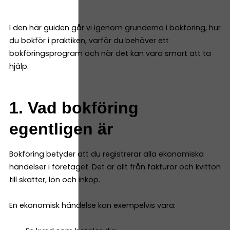
I den här guiden går vi igenom grunderna i bokföring, hur
du bokför i praktiken, varför du behöver ett
bokföringsprogram och när det kan vara smart att ta
hjälp.
1. Vad bokföring
egentligen är
Bokföring betyder att du registrerar alla ekonomiska
händelser i företaget. Det är allt från fakturor och kvitton
till skatter, lön och inköp.
En ekonomisk händelse kan exempelvis vara: