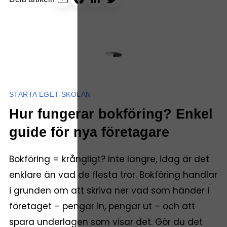
STARTA EGET-SKOLAN
Hur fungerar bokföring? Enkel
guide för nya företagare
Bokföring = krångligt? Inte längre, idag är det
enklare än vad de flesta tror. Bokföring handlar
i grunden om att skriva ner vad som händer i
företaget – pengar in, pengar ut – och att
spara underlagen som visar det. Gör du det