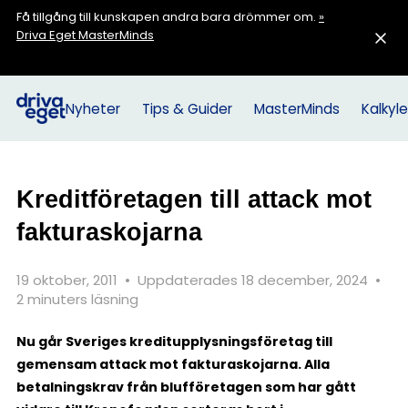
Få tillgång till kunskapen andra bara drömmer om.
»
Driva Eget MasterMinds
Nyheter
Tips & Guider
MasterMinds
Kalkyle
Kreditföretagen till attack mot
fakturaskojarna
19 oktober, 2011
•
Uppdaterades 18 december, 2024
•
2 minuters läsning
Nu går Sveriges kreditupplysningsföretag till
gemensam attack mot fakturaskojarna. Alla
betalningskrav från blufföretagen som har gått