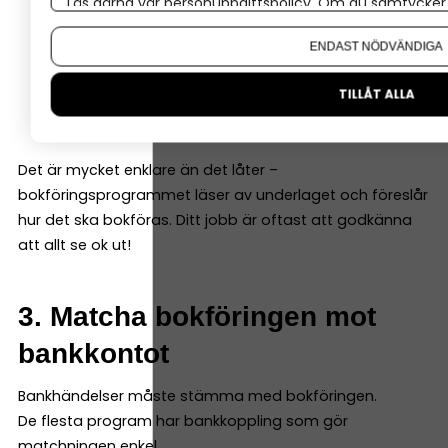
Läs gärna vår
personuppgiftspolicy
. Om du samtycker t
Vad som hänt
Om du vill ändra ditt val i efterhand hittar du den möjl
Belopp
ENDAST NÖDVÄNDIGA
Datum
Underlag
TILLÅT ALLA
Konto (programmen hjälper dig välja rätt)
Det är mycket enklare än det låter –
bokföringsprogrammet läser av underlaget och föreslår
hur det ska bokföras. Ditt jobb är oftast att godkänna
att allt se ok ut!
3. Matcha bokföringen mot
bankkontot
Bankhändelser måste stämma med bokföringen.
De flesta program har bankkoppling som gör
matchningen enkel.