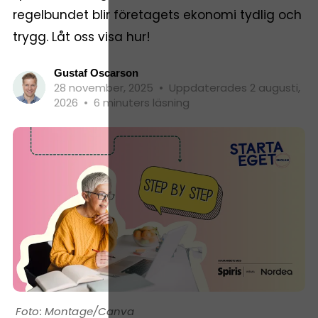
regelbundet blir företagets ekonomi tydlig och
trygg. Låt oss visa hur!
Gustaf Oscarson
28 november, 2025
•
Uppdaterades 2 augusti,
2026
•
6 minuters läsning
Montage/Canva