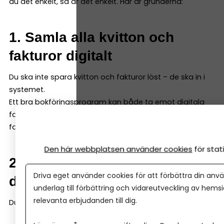
du det enkelt, så är det enkelt. Här är grunderna:
1. Samla alla kvitton och
fakturor digitalt
Du ska inte spara kvitton och fakturor löst – de ska in i
systemet.
Ett bra bokföringsprogram kan både ta emot digitala
fakturor och enkelt scanna in kvitton och fysiska
fakturor – så att du samlar allt i programmet direkt.
Den här webbplatsen använder cookies
för sta
2. Registrera varje händelse i
Driva eget använder cookies för att förbättra din anvä
ditt bokföringsprogram
underlag till förbättring och vidareutveckling av hems
relevanta erbjudanden till dig.
Du bokför en händelse genom att ange: