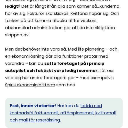
ledigt?
Det är långt ifrån alla som känner så…Kunderna
hör av sig. Fakturor ska skickas. Kvittona hopar sig. Och
tanken på att komma tillbaka till tre veckors
obehandlad administration gör att du inte riktigt kan
slappna av.
Men det behöver inte vara så. Med lite planering – och
en ekonomilösning där alla funktioner pratar med
varandra – kan du
sätta företaget på i princip
autopilot och faktiskt vara ledig i sommar.
Låt oss
visa dig hur andra företagare gör – med exempelvis
Spiris ekonomiplattform
som bas.
Psst, innan vi startar!
Här kan du
ladda ned
kostnadsfri fakturamall, affärsplansmall, kvittomall
och mall för reseräkning.