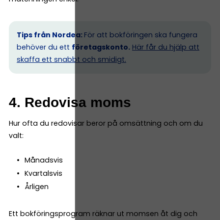
Tips från Nordea:
För att bokföringen ska fungera
behöver du ett
företagskonto.
Här får du hjälp att
skaffa ett snabbt och smidigt.
4. Redovisa moms
Hur ofta du redovisar beror på omsättning och om du
valt:
Månadsvis
Kvartalsvis
Årligen
Ett bokföringsprogram räknar ut momsen åt dig och