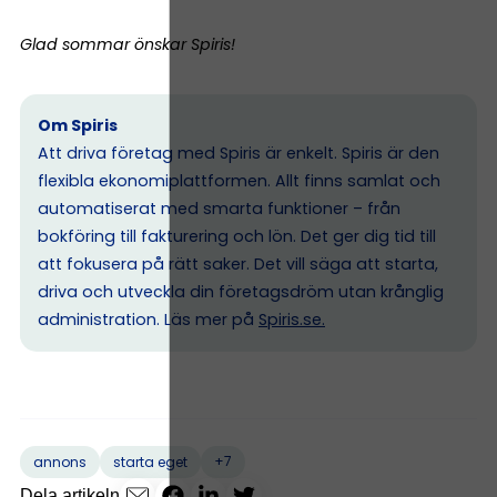
Glad sommar önskar Spiris!
Om Spiris
Att driva företag med Spiris är enkelt. Spiris är den
flexibla ekonomiplattformen. Allt finns samlat och
automatiserat med smarta funktioner – från
bokföring till fakturering och lön. Det ger dig tid till
att fokusera på rätt saker. Det vill säga att starta,
driva och utveckla din företagsdröm utan krånglig
administration. Läs mer på
Spiris.se
.
+7
annons
starta eget
Dela artikeln