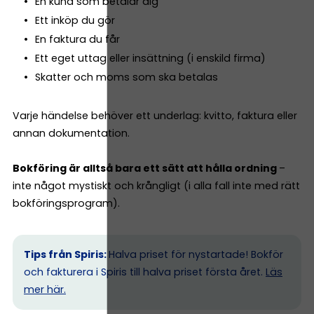
En kund som betalar dig
Ett inköp du gör
En faktura du får
Ett eget uttag eller insättning (i enskild firma)
Skatter och moms som ska betalas
Varje händelse behöver ett underlag: kvitto, faktura eller
annan dokumentation.
Bokföring är alltså bara ett sätt att hålla ordning
–
inte något mystiskt och krångligt (i alla fall inte med rätt
bokföringsprogram).
Tips från Spiris:
Halva priset för nystartade! Bokför
och fakturera i Spiris till halva priset första året.
Läs
mer här.