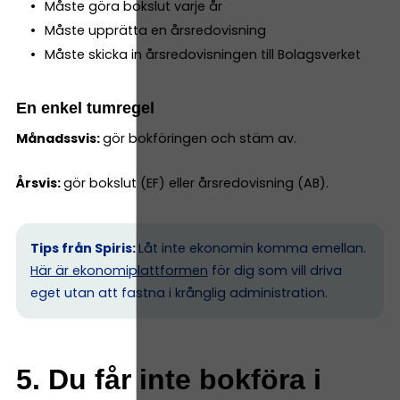
Måste göra bokslut varje år
Måste upprätta en årsredovisning
Måste skicka in årsredovisningen till Bolagsverket
En enkel tumregel
Månadssvis:
gör bokföringen och stäm av.
Årsvis:
gör bokslut (EF) eller årsredovisning (AB).
Tips från Spiris:
Låt inte ekonomin komma emellan.
Här är ekonomiplattformen
för dig som vill driva
eget utan att fastna i krånglig administration.
5. Du får inte bokföra i