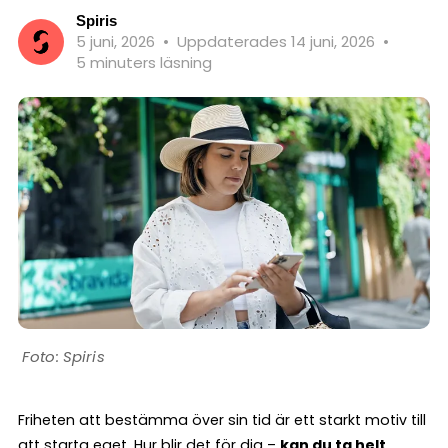
Spiris
5 juni, 2026
•
Uppdaterades 14 juni, 2026
•
5 minuters läsning
Spiris
Friheten att bestämma över sin tid är ett starkt motiv till
att starta eget. Hur blir det för dig –
kan du ta helt