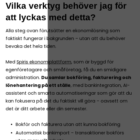
Vilka verktyg behöver jag för
att lyckas med detta?
Alla steg ovan förutsätter en ekonomilösning som
faktiskt fungerar i bakgrunden – utan att du behöver
bevaka det hela tiden.
Med
Spiris ekonomiplattform
, som är byggd för
egenföretagare och småföretag, få du en smidigare
administration.
Du samlar bokföring, fakturering och
lönehantering på ett ställe
, med bankintegration, AI-
assistent och smarta automatiseringar som gör att du
kan fokusera på det du faktiskt vill göra – oavsett om
det är ditt arbete eller din semester.
Bokför och fakturera utan att kunna bokföring
Automatisk bankimport – transaktioner bokförs