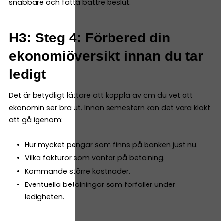
snabbare och fatta bättre beslut.
H3: Steg 4: Förbered din
ekonomiöversikt innan du tar
ledigt
Det är betydligt lättare att koppla av om du vet att
ekonomin ser bra ut. Innan semestern kan det vara klokt
att gå igenom:
Hur mycket pengar som finns på banken just nu.
Vilka fakturor som väntar på betalning.
Kommande större kostnader.
Eventuella betalningar som förfaller under
ledigheten.