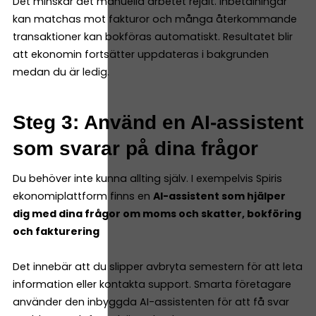
Det minskar det manuella arbetet rejält. Inbetalningar
kan matchas mot fakturor och många återkommande
transaktioner kan bokföras automatiskt. Resultatet blir
att ekonomin fortsätter uppdateras i bakgrunden
medan du är ledig.
Steg 3: Använd en AI-assistent
som svarar på dina frågor
Du behöver inte kunna allting själv. I exempelvis Spiris
ekonomiplattform finns en
AI-assistent som hjälper
dig med dina frågor om moms och skatter, bokföring
och fakturering
Det innebär att du slipper avbryta semestern för att leta
information eller kontakta support. Smarta företagare
använder den inbyggda AI-assistenten för att få svar