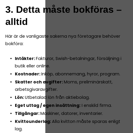
3. Detta måste bokföras –
alltid
Här är de vanligaste sakerna nya företagare behöver
bokföra:
Intäkter:
Fakturor, Swish-betalningar, försäljning i
butik eller online.
Kostnader:
Inköp, abonnemang, hyror, program.
Skatter och avgifter:
Moms, preliminärskatt,
arbetsgivaravgifter.
Lön:
Utbetalad lön från aktiebolag.
Eget uttag / egen insättning:
I enskild firma.
Tillgångar:
Maskiner, datorer, inventarier.
Kvittounderlag:
Alla kvitton måste sparas enligt
lag.