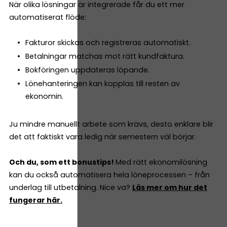
När olika lösningar är integrerade får du ett mer
automatiserat flöde:
Fakturor skickas och registreras automatiskt.
Betalningar matchas mot rätt kundfaktura.
Bokföringen uppdateras löpande.
Lönehanteringen kan kopplas till resten av
ekonomin.
Ju mindre manuellt arbete som krävs, desto enklare blir
det att faktiskt vara ledig när semestern väl börjar.
Och du, som ett bonustips!
Med rätt ekonomilösning
kan du också automatisera hela löneprocessen – från
underlag till utbetalning. Nice va?
Läs mer om hur det
fungerar här.