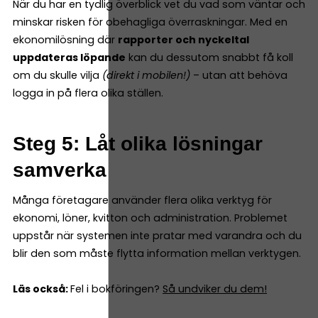
När du har en tydlig överblick vet du vad som väntar och
minskar risken för obehagliga överraskningar. Med en
ekonomilösning där
rapporter och nyckeltal
uppdateras löpande
kan du dessutom snabbt få koll
om du skulle vilja
(direkt i mobilen!)
– utan att behöva
logga in på flera olika ställen.
Steg 5: Låt olika lösningar
samverka
Många företagare använder flera olika verktyg för
ekonomi, löner, kvitton och administration. Problemet
uppstår när systemen inte pratar med varandra och du
blir den som måste flytta information mellan verktygen.
Läs också:
Fel i bokföringen?
Så undviker du dem!