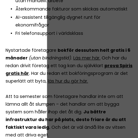
utan manuellt arbete
Återkommande fakturor som skickas automatiskt
AI-assistent tillgänglig dygnet runt för
ekonomifrågor
Fri telefonsupport i världsklass
Nystartade företagare
bokför dessutom helt gratis i 6
månader
(utan bindningstid)
.
Läs mer här.
Och har du
redan drivit företag ett tag kan du självklart
prova Spiris
gratis här
. Har du redan ett bokföringsprogram är det
superlätt att byta,
läs hur du gör här.
Att ta semester som företagare handlar inte om att
lämna allt åt slumpen – det handlar om att bygga
system som håller ihop det åt dig.
Ju bättre
infrastruktur du har på plats, desto friare är du att
faktiskt vara ledig.
Och det är väl ändå lite av vitsen
med att driva eget.