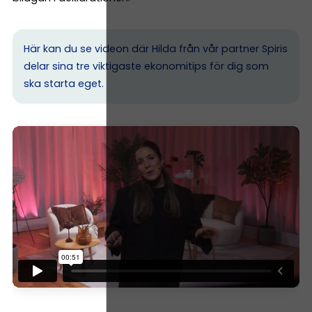
Här kan du se videon där Hilda från vår partner Spiris
delar sina tre viktigaste ekonomitips för dig som
ska starta eget.