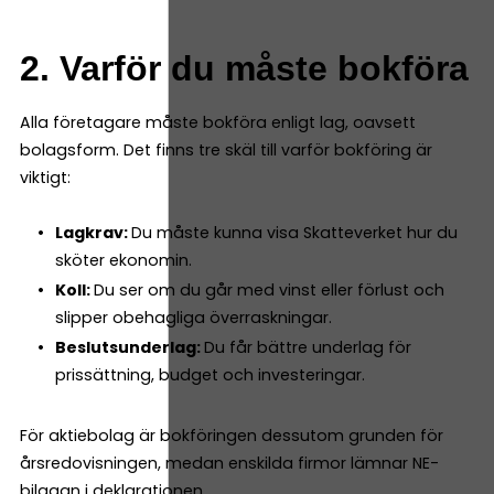
2. Varför du måste bokföra
Alla företagare måste bokföra enligt lag, oavsett
bolagsform. Det finns tre skäl till varför bokföring är
viktigt:
Lagkrav:
Du måste kunna visa Skatteverket hur du
sköter ekonomin.
Koll:
Du ser om du går med vinst eller förlust och
slipper obehagliga överraskningar.
Beslutsunderlag:
Du får bättre underlag för
prissättning, budget och investeringar.
För aktiebolag är bokföringen dessutom grunden för
årsredovisningen, medan enskilda firmor lämnar NE-
bilagan i deklarationen.