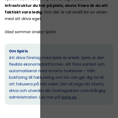
infrastruktur du har på plats, desto friare är du att
faktiskt vara ledig.
Och det är väl ändå lite av vitsen
med att driva eget.
Glad sommar önskar Spiris!
Om Spiris
Att driva företag med Spiris är enkelt. Spiris är den
flexibla ekonomiplattformen. Allt finns samlat och
automatiserat med smarta funktioner – från
bokföring till fakturering och lön. Det ger dig tid till
att fokusera på rätt saker. Det vill säga att starta,
driva och utveckla din företagsdröm utan krånglig
administration. Läs mer på
Spiris.se
.