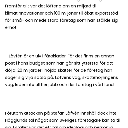
Framför allt var det löftena om en miljard till
klimatinnovationer och 100 miljoner till ökat exportstöd
för små- och medelstora företag som han ställde sig
emot.
– Lövfén är en ulv i fårakläder. För det finns en annan
post i hans budget som han gör sitt yttersta för att
dölja: 20 miljarder i höjda skatter för de företag han
säger sig vilja satsa på. Löfvens väg, skattehöjningens
väg, leder inte till fler jobb och fler företag i vårt land.
Förutom attacken på Stefan Löfvén innehöll dock inte
Hägglunds tal något som Sveriges företagare kan ta till
sig. I stället var det ett tal om ideologi och personlig