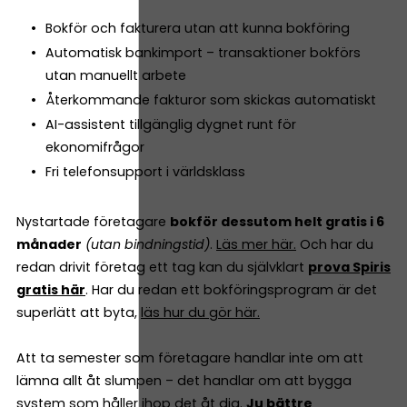
Bokför och fakturera utan att kunna bokföring
Automatisk bankimport – transaktioner bokförs
utan manuellt arbete
Återkommande fakturor som skickas automatiskt
AI-assistent tillgänglig dygnet runt för
ekonomifrågor
Fri telefonsupport i världsklass
Nystartade företagare
bokför dessutom helt gratis i 6
månader
(utan bindningstid)
.
Läs mer här.
Och har du
redan drivit företag ett tag kan du självklart
prova Spiris
gratis här
. Har du redan ett bokföringsprogram är det
superlätt att byta,
läs hur du gör här.
Att ta semester som företagare handlar inte om att
lämna allt åt slumpen – det handlar om att bygga
system som håller ihop det åt dig.
Ju bättre