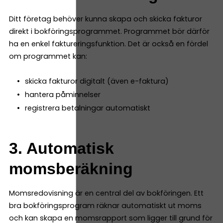
Ditt företag behöver kunna skapa och skicka fakturor
direkt i bokföringsprogrammet. Programmet bör därför
ha en enkel faktureringsfunktion. Det är också en fördel
om programmet kan:
skicka fakturor digitalt (även e-faktura)
hantera påminnelser
registrera betalningar automatiskt
3. Automatisk
momsberäkning
Momsredovisning är en central del av bokföringen. Ett
bra bokföringsprogram räknar automatiskt ut moms
och kan skapa en momsrapport som ligger till grund för