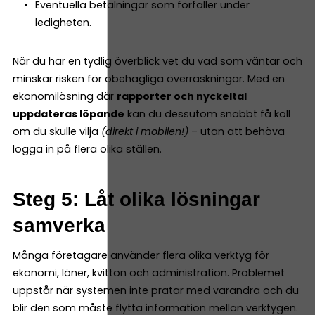
Eventuella betalningar som förfaller under
ledigheten.
När du har en tydlig överblick vet du vad som väntar och
minskar risken för obehagliga överraskningar. Med en
ekonomilösning där
rapporter och nyckeltal
uppdateras löpande
kan du dessutom snabbt få koll
om du skulle vilja
(direkt i mobilen!)
– utan att behöva
logga in på flera olika ställen.
Steg 5: Låt olika lösningar
samverka
Många företagare använder flera olika verktyg för
ekonomi, löner, kvitton och administration. Problemet
uppstår när systemen inte pratar med varandra och du
blir den som måste flytta information mellan verktygen.