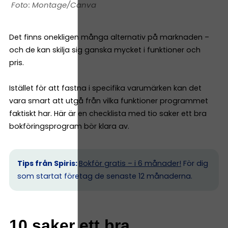
Montage/Canva
Det finns onekligen många alternativ på marknaden –
och de kan skilja sig ganska mycket i funktioner och
pris.
Istället för att fastna i specifika varumärken kan det
vara smart att utgå från vilka funktioner programmet
faktiskt har. Här är en checklista med tio saker ett bra
bokföringsprogram bör klara av.
Tips från Spiris:
Bokför gratis – i 6 månader!
För dig
som startat företag de senaste 12 månaderna.
10 saker ett bra