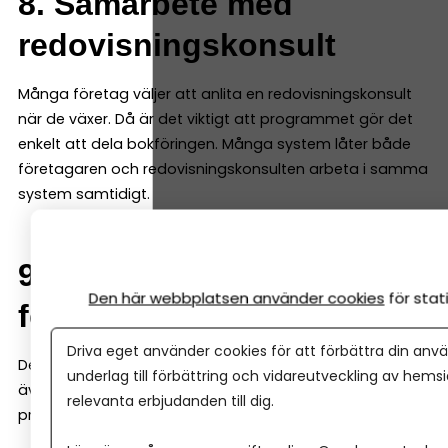
8. Samarbete med
redovisningskonsult
Många företag väljer att anlita en redovisningskonsult
när de växer. Då är det viktigt att programmet gör det
enkelt att dela bokföringen. Många system låter både
företagaren och redovisningskonsulten arbeta i samma
system samtidigt.
9. Möjlighet att växa med
Den här webbplatsen använder cookies
för sta
företaget
Driva eget använder cookies för att förbättra din anvä
Det bokföringsprogram du väljer i början bör fungera
underlag till förbättring och vidareutveckling av hems
även när företaget växer. Det är därför bra om
relevanta erbjudanden till dig.
programmet även kan hantera saker som: