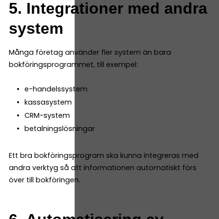
5. Integrationer med andra
system
Många företag använder fler system än bara
bokföringsprogrammet, till exempel:
e-handelssystem
kassasystem
CRM-system
betalningslösningar
Ett bra bokföringsprogram ska kunna integreras med
andra verktyg så att informationen automatiskt förs
över till bokföringen.