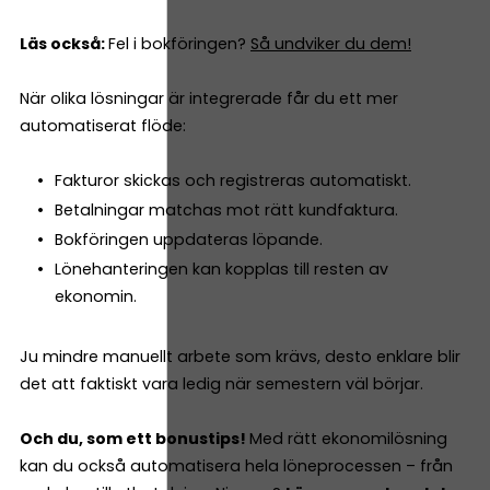
Läs också:
Fel i bokföringen?
Så undviker du dem!
När olika lösningar är integrerade får du ett mer
automatiserat flöde:
Fakturor skickas och registreras automatiskt.
Betalningar matchas mot rätt kundfaktura.
Bokföringen uppdateras löpande.
Lönehanteringen kan kopplas till resten av
ekonomin.
Ju mindre manuellt arbete som krävs, desto enklare blir
det att faktiskt vara ledig när semestern väl börjar.
Och du, som ett bonustips!
Med rätt ekonomilösning
kan du också automatisera hela löneprocessen – från