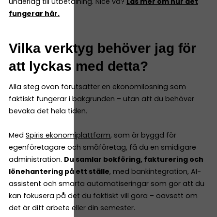
underlag till utbetalning. Nice va?
Läs mer om hur det
fungerar här.
Vilka verktyg behöver jag för
att lyckas med detta?
Alla steg ovan förutsätter en ekonomilösning som
faktiskt fungerar i bakgrunden – utan att du behöver
bevaka det hela tiden.
Med
Spiris ekonomiplattform
, som är byggd för
egenföretagare och småföretag, få du en smidigare
administration.
Du samlar bokföring, fakturering och
lönehantering på ett ställe
, med bankintegration, AI-
assistent och smarta automatiseringar som gör att du
kan fokusera på det du faktiskt vill göra – oavsett om
det är ditt arbete eller din semester.