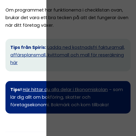
Om programmet har funktionerna i checklistan ovan,
brukar det vara ett bra tecken på att det fungerar även
när ditt företag växer.
Tips från Spiris:
Ladda ned kostnadsfri fakturamall,
affärsplansmall, kvittomall och mall för reseräkning
här
Tips!
Här hittar du alla delar i Ekonomiskolan
– som
lär dig allt om bokföring, skatter och
företagsekonomi. Bokmärk och kom tillbaka!