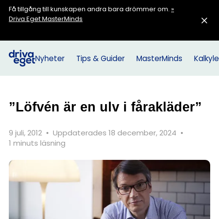
Få tillgång till kunskapen andra bara drömmer om.
»
Driva Eget MasterMinds
Nyheter
Tips & Guider
MasterMinds
Kalkyle
”Löfvén är en ulv i fårakläder”
9 juli, 2012
•
Uppdaterades 18 december, 2024
•
1 minuts läsning