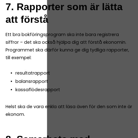
7. Rapporter som är lätta
att förstå
Ett bra bokföringsprogram ska inte bara registrera
siffror – det ska också hjälpa dig att förstå ekonomin.
Programmet ska därför kunna ge dig tydliga rapporter,
till exempel:
resultatrapport
balansrapport
kassaflödesrapport
Helst ska de vara enkla att läsa även för den som inte är
ekonom.