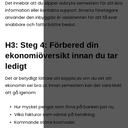
Det innebär att du slipper avbryta semestern för att leta
information eller kontakta support. Smarta företagare
använder den inbyggda AI-assistenten för att få svar
snabbare och fatta bättre beslut.
H3: Steg 4: Förbered din
ekonomiöversikt innan du tar
ledigt
Det är betydligt lättare att koppla av om du vet att
ekonomin ser bra ut. Innan semestern kan det vara klokt
att gå igenom:
Hur mycket pengar som finns på banken just nu.
Vilka fakturor som väntar på betalning.
Kommande större kostnader.