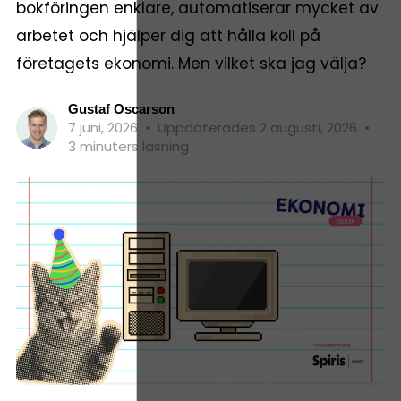
bokföringen enklare, automatiserar mycket av
arbetet och hjälper dig att hålla koll på
företagets ekonomi. Men vilket ska jag välja?
Gustaf Oscarson
7 juni, 2026
•
Uppdaterades 2 augusti, 2026
•
3 minuters läsning