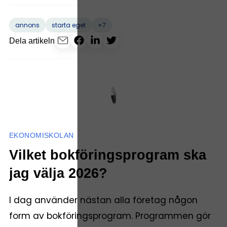
+7
annons
starta eget
Dela artikeln
EKONOMISKOLAN
Vilket bokföringsprogram ska
jag välja 2026?
I dag använder nästan alla företag någon
form av bokföringsprogram. Programmen gör