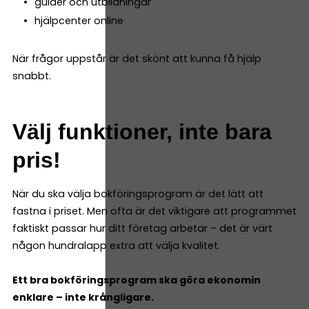
guider och utbildningar
hjälpcenter online
När frågor uppstår är det skönt att kunna få hjälp
snabbt.
Välj funktioner, inte bara
pris!
När du ska välja bokföringsprogram är det lätt att
fastna i priset. Men ofta är det viktigare att programmet
faktiskt passar hur ditt företag arbetar – det är värt
någon hundralapp extra att välja kvalitet.
Ett bra bokföringsprogram ska göra ekonomin
enklare – inte krångligare.