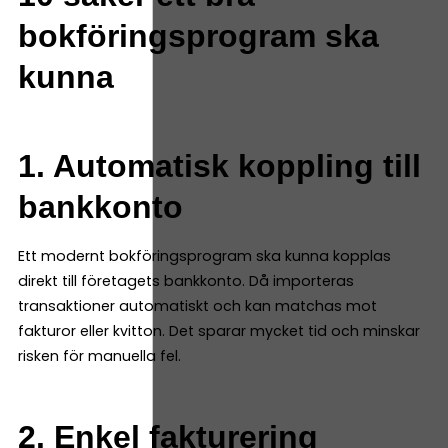
bokföringsprogram ska
kunna
1. Automatisk koppling till
bankkonto
Ett modernt bokföringsprogram ska kunna kopplas
direkt till företagets bankkonto. Då importeras
transaktioner automatiskt och kan matchas mot
fakturor eller kvitton. Det sparar mycket tid och minskar
risken för manuella fel.
2. Enkel fakturering