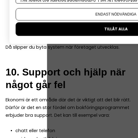
Läs gärna vår
personuppgiftspolicy
. Om du samtycker t
löner
Om du vill ändra ditt val i efterhand hittar du den möjl
projektredovisning
ENDAST NÖDVÄNDIGA
lager
TILLÅT ALLA
fler användare
Då slipper du byta system när företaget utvecklas.
10. Support och hjälp när
något går fel
Ekonomi är ett område där det är viktigt att det blir rätt.
Därför är det en stor fördel om bokföringsprogrammet
erbjuder bra support. Det kan till exempel vara:
chatt eller telefon