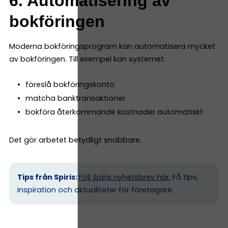
6. Automatisering av
bokföringen
Moderna bokföringsprogram kan automatisera mycket
av bokföringen. Till exempel kan systemet:
föreslå bokföringskonto
matcha banktransaktioner
bokföra återkommande kostnader automatiskt
Det gör arbetet betydligt snabbare.
Tips från Spiris:
Följ Spiris nyhetsbrev här.
Få tips,
inspiration och aktualiteter för företagare.