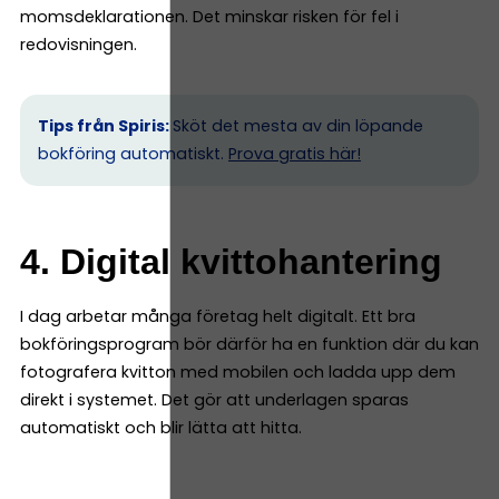
momsdeklarationen. Det minskar risken för fel i
redovisningen.
Tips från Spiris:
Sköt det mesta av din löpande
bokföring automatiskt.
Prova gratis här!
4. Digital kvittohantering
I dag arbetar många företag helt digitalt. Ett bra
bokföringsprogram bör därför ha en funktion där du kan
fotografera kvitton med mobilen och ladda upp dem
direkt i systemet. Det gör att underlagen sparas
automatiskt och blir lätta att hitta.