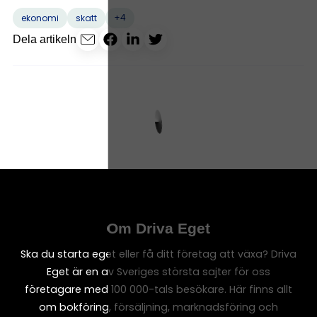
+4
ekonomi
skatt
Dela artikeln
Om Driva Eget
Ska du starta eget eller få ditt företag att växa? Driva
Eget är en av Sveriges största sajter för oss
företagare med 100 000-tals besökare. Här finns allt
om bokföring, försäljning, marknadsföring och