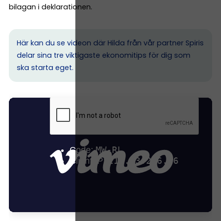
bilagan i deklarationen.
Här kan du se videon där Hilda från vår partner Spiris
delar sina tre viktigaste ekonomitips för dig som
ska starta eget.