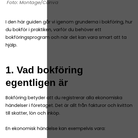
Montage/Canva
I den här guiden går vi igenom grunderna i bokföring, hur
du bokför i praktiken, varför du behöver ett
bokföringsprogram och när det kan vara smart att ta
hjälp.
1. Vad bokföring
egentligen är
Bokföring betyder att du registrerar alla ekonomiska
händelser i företaget. Det är allt från fakturor och kvitton
till skatter, lön och inköp.
En ekonomisk händelse kan exempelvis vara: