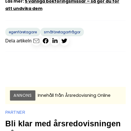
Läs mer:
5 vanliga bokföringsmissar – så gör du för
att undvika dem
egenföretagare
småföretagarfrågor
Dela artikeln
ANNONS
Innehåll från
Årsredovisning Online
PARTNER
Bli klar med årsredovisningen