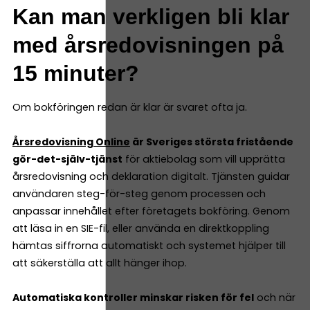
Kan man verkligen bli klar
med årsredovisningen på
15 minuter?
Om bokföringen redan är klar är svaret ofta ja.
Årsredovisning Online
är Sveriges största fristående
gör-det-själv-tjänst
för aktiebolag som vill upprätta
årsredovisning och deklaration digitalt. Tjänsten guidar
användaren steg-för-steg genom processen och
anpassar innehållet efter företagets bokföring. Genom
att läsa in en SIE-fil, eller använda en direktkoppling
hämtas siffrorna automatiskt och systemet hjälper till
att säkerställa att allt hänger ihop.
Automatiska kontroller minskar risken för fel
och när