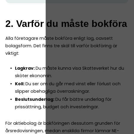
2. Varför du måste bokföra
Alla företagare måste bokföra enligt lag, oavsett
bolagsform. Det finns tre skäl till varför bokföring är
viktigt:
Lagkrav:
Du måste kunna visa Skatteverket hur du
sköter ekonomin.
Koll:
Du ser om du går med vinst eller förlust och
slipper obehagliga överraskningar.
Beslutsunderlag:
Du får bättre underlag för
prissättning, budget och investeringar.
För aktiebolag är bokföringen dessutom grunden för
årsredovisningen, medan enskilda firmor lämnar NE-