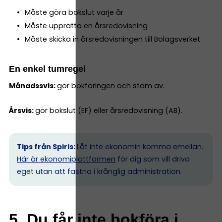
Måste göra bokslut varje år
Måste upprätta en årsredovisning
Måste skicka in årsredovisningen till Bolagsverket
En enkel tumregel
Månadssvis:
gör bokföringen och stäm av.
Årsvis:
gör bokslut (EF) eller årsredovisning (AB).
Tips från Spiris:
Låt inte ekonomin komma emellan.
Här är ekonomiplattformen
för dig som vill driva
eget utan att fastna i krånglig administration.
5. Du får inte bokföra i