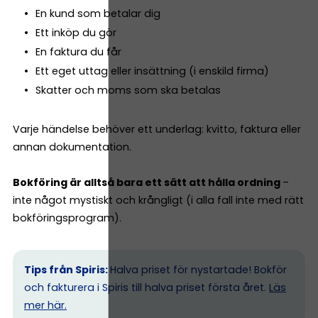
En kund som betalar dig
Ett inköp du gör
En faktura du får
Ett eget uttag eller insättning (i enskild firma)
Skatter och moms som ska betalas
Varje händelse behöver ett underlag: kvitto, faktura eller
annan dokumentation.
Bokföring är alltså bara ett sätt att hålla ordning
–
inte något mystiskt och krångligt (i alla fall inte med rätt
bokföringsprogram).
Tips från Spiris:
Halva priset för nystartade! Bokför
och fakturera i Spiris till halva priset första året.
Läs
mer här.