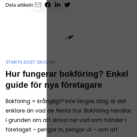
Dela artikeln
STARTA EGET-SKOLAN
Hur fungerar bokföring? Enkel
guide för nya företagare
Bokföring = krångligt? Inte längre, idag är det
enklare än vad de flesta tror. Bokföring handlar
i grunden om att skriva ner vad som händer i
företaget – pengar in, pengar ut – och att