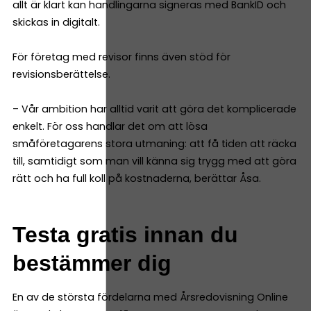
allt är klart kan handlingarna signeras med BankID och
skickas in digitalt.
För företag med revisor finns även stöd för
revisionsberättelse.
– Vår ambition har alltid varit att göra det komplicerade
enkelt. För oss handlar det om att lösa
småföretagarens stora utmaning: att få tiden att räcka
till, samtidigt som man vill känna sig trygg med att göra
rätt och ha full koll på kostnaderna, berättar Åsa.
Testa gratis innan du
bestämmer dig
En av de största fördelarna med Årsredovisning Online