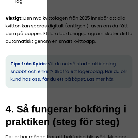
lag.
Viktigt:
Den nya kvittolagen från 2025 innebär att alla
kvitton kan sparas digitalt (äntligen!), även om du fått
dem på papper. Ett bra bokföringsprogram sköter detta
automatiskt genom en smart kvittoapp.
Tips från Spiris:
Vill du också starta aktiebolag
snabbt och enkelt? Skaffa ett lagerbolag. När du blir
kund hos oss, får du ett på köpet.
Läs mer här.
4. Så fungerar bokföring i
praktiken (steg för steg)
Det är här många tror att bokföring blir svårt. Men gör