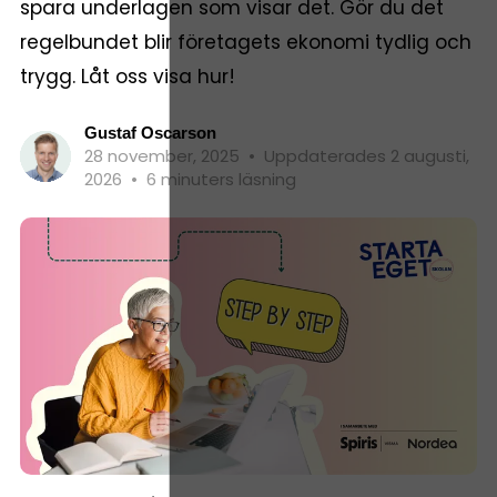
spara underlagen som visar det. Gör du det
regelbundet blir företagets ekonomi tydlig och
trygg. Låt oss visa hur!
Gustaf Oscarson
28 november, 2025
•
Uppdaterades 2 augusti,
2026
•
6 minuters läsning