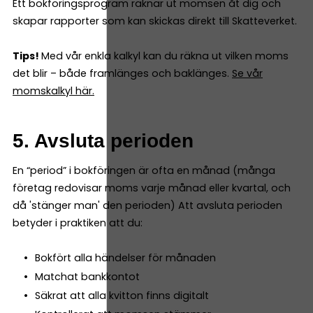
Ett bokföringsprogram räknar ut momsen åt dig och
skapar rapporter som kan skickas direkt till Skatteverket.
Tips!
Med vår enkla kalkyl kan du räkna ut vilken moms
det blir – både framlänges och baklänges.
Se vår
momskalkyl här.
5. Avsluta perioden
En “period” i bokföringen är ofta en månad (många
företag redovisar moms varje månad eller kvartal, och
då 'stänger man' den perioden) Att avsluta perioden
betyder i praktiken att du:
Bokfört alla händelser för månaden
Matchat bankkontot
Säkrat att alla kvitton finns digitalt