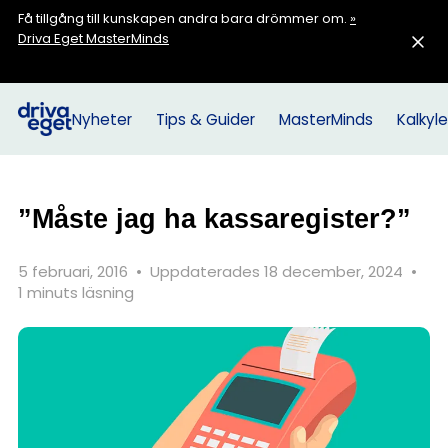
Få tillgång till kunskapen andra bara drömmer om.
»
Driva Eget MasterMinds
Nyheter
Tips & Guider
MasterMinds
Kalkyle
”Måste jag ha kassaregister?”
5 februari, 2016
•
Uppdaterades 18 december, 2024
•
1 minuts läsning