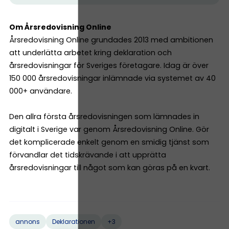
Om Årsredovisning Online
Årsredovisning Online grundades 2013 med ambitionen
att underlätta arbetet kring deklaration och
årsredovisningar för Sveriges företagare. Idag är över
150 000 årsredovisningar inlämnade via systemet av 40
000+ användare.
Den allra första årsredovisningen som lämnades in
digitalt i Sverige var genom Årsredovisning Online. Gör
det komplicerade enkelt genom en smidig tjänst som
förvandlar det tidskrävande i att upprätta
årsredovisningar till något som kan göras på en kvart.
+3
annons
Deklarationen