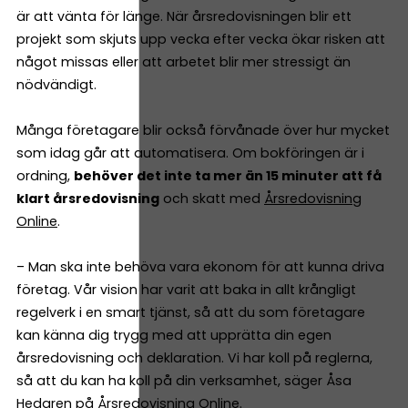
är att vänta för länge. När årsredovisningen blir ett
projekt som skjuts upp vecka efter vecka ökar risken att
något missas eller att arbetet blir mer stressigt än
nödvändigt.
Många företagare blir också förvånade över hur mycket
som idag går att automatisera. Om bokföringen är i
ordning,
behöver det inte ta mer än 15 minuter att få
klart årsredovisning
och skatt med
Årsredovisning
Online
.
– Man ska inte behöva vara ekonom för att kunna driva
företag. Vår vision har varit att baka in allt krångligt
regelverk i en smart tjänst, så att du som företagare
kan känna dig trygg med att upprätta din egen
årsredovisning och deklaration. Vi har koll på reglerna,
så att du kan ha koll på din verksamhet, säger Åsa
Hedgren på Årsredovisning Online.