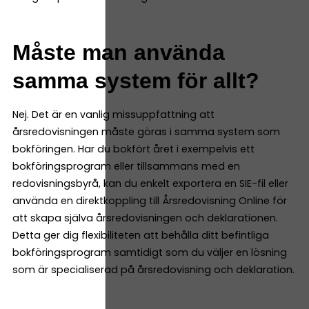
Måste man använda
samma system för allt?
Nej. Det är en vanlig missuppfattning att
årsredovisningen måste göras i samma system som
bokföringen. Har du bokfört året i exempelvis ett
bokföringsprogram eller tillsammans med en
redovisningsbyrå, kan du enkelt exportera en SIE-fil eller
använda en direktkoppling till Årsredovisning Online för
att skapa själva årsredovisningen och deklarationen.
Detta ger dig flexibiliteten att behålla ditt befintliga
bokföringsprogram samtidigt som du väljer en lösning
som är specialiserad på årsredovisning och deklaration.