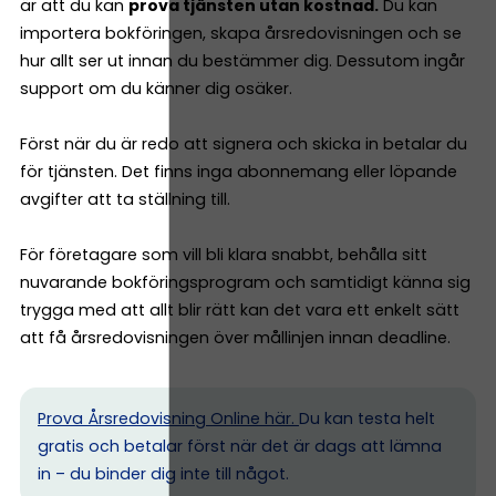
är att du kan
prova tjänsten utan kostnad.
Du kan
importera bokföringen, skapa årsredovisningen och se
hur allt ser ut innan du bestämmer dig. Dessutom ingår
support om du känner dig osäker.
Först när du är redo att signera och skicka in betalar du
för tjänsten. Det finns inga abonnemang eller löpande
avgifter att ta ställning till.
För företagare som vill bli klara snabbt, behålla sitt
nuvarande bokföringsprogram och samtidigt känna sig
trygga med att allt blir rätt kan det vara ett enkelt sätt
att få årsredovisningen över mållinjen innan deadline.
Prova Årsredovisning Online här.
Du kan testa helt
gratis och betalar först när det är dags att lämna
in – du binder dig inte till något.