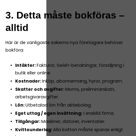
3. Detta måste bokföras –
alltid
Här är de vanligaste sakerna nya företagare behöver
bokföra:
Intäkter:
Fakturor, Swish-betalningar, försäljning i
butik eller online.
Kostnader:
Inköp, abonnemang, hyror, program.
Skatter och avgifter:
Moms, preliminärskatt,
arbetsgivaravgifter.
Lön:
Utbetalad lön från aktiebolag.
Eget uttag / egen insättning:
I enskild firma.
Tillgångar:
Maskiner, datorer, inventarier.
Kvittounderlag:
Alla kvitton måste sparas enligt