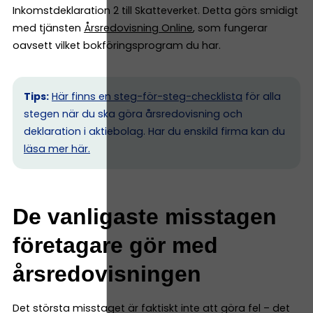
Inkomstdeklaration 2 till Skatteverket. Detta görs smidigt
med tjänsten
Årsredovisning Online
, som fungerar
oavsett vilket bokföringsprogram du har.
Tips:
Här finns en steg-för-steg-checklista
för alla
stegen när du ska göra årsredovisning och
deklaration i aktiebolag. Har du enskild firma kan du
l
äsa mer här.
De vanligaste misstagen
företagare gör med
årsredovisningen
Det största misstaget är faktiskt inte att göra fel – det