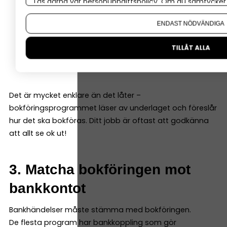
Läs gärna vår
personuppgiftspolicy
. Om du samtycker t
Vad som hänt
Om du vill ändra ditt val i efterhand hittar du den möjl
ENDAST NÖDVÄNDIGA
Belopp
Datum
TILLÅT ALLA
Underlag
Konto (programmen hjälper dig välja rätt)
Det är mycket enklare än det låter –
bokföringsprogrammet läser av underlaget och föreslår
hur det ska bokföras. Ditt jobb är oftast att godkänna
att allt se ok ut!
3. Matcha bokföringen mot
bankkontot
Bankhändelser måste stämma med bokföringen.
De flesta program har bankkoppling som gör