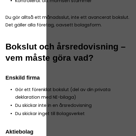
Kontrollerat att momsen stämmer
Du gör alltså ett månadsslut, inte ett avancerat bokslut.
Det gäller alla företag, oavsett bolagsform.
Bokslut och årsredovisning –
vem måste göra vad?
Enskild firma
Gör ett förenklat bokslut (del av din privata
deklaration med NE-bilaga)
Du skickar inte in en årsredovisning
Du skickar inget till Bolagsverket
Aktiebolag