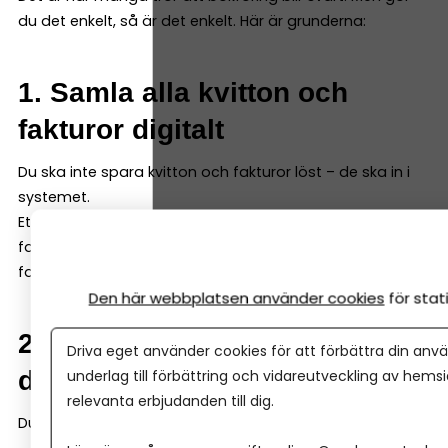
du det enkelt, så är det enkelt. Här är grunderna:
1. Samla alla kvitton och
fakturor digitalt
Du ska inte spara kvitton och fakturor löst – de ska in i
systemet.
Ett bra bokföringsprogram kan både ta emot digitala
fakturor och enkelt scanna in kvitton och fysiska
fakturor – så att du samlar allt i programmet direkt.
Den här webbplatsen använder cookies
för sta
2. Registrera varje händelse i
Driva eget använder cookies för att förbättra din anvä
ditt bokföringsprogram
underlag till förbättring och vidareutveckling av hems
relevanta erbjudanden till dig.
Du bokför en händelse genom att ange: