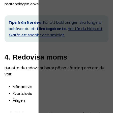
matchningen enkel.
Tips från Nordea:
För att bokföringen ska fungera
behöver du ett
företagskonto.
Här får du hjälp att
skaffa ett snabbt och smidigt.
4. Redovisa moms
Hur ofta du redovisar beror på omsättning och om du
valt:
Månadsvis
Kvartalsvis
Årligen