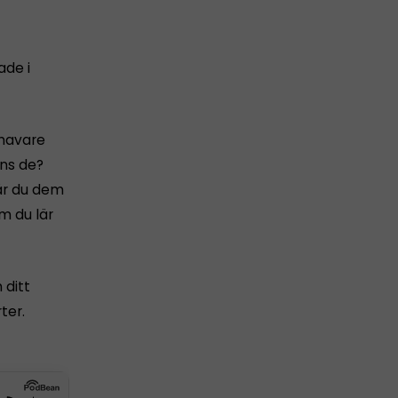
ade i
thavare
nns de?
får du dem
m du lär
 ditt
ter.