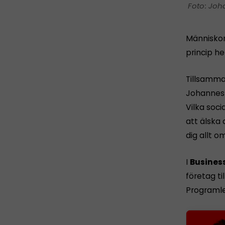
Joh
Människor
princip he
Tillsamma
Johannes 
Vilka soc
att älska 
dig allt o
I
Busines
företag ti
Programle