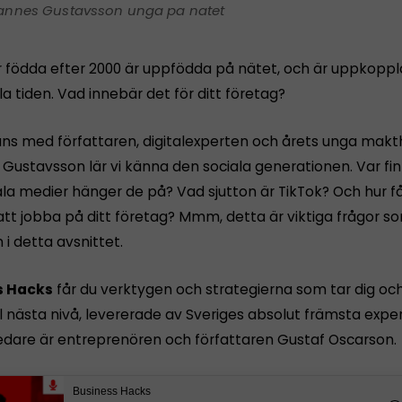
annes Gustavsson unga pa natet
 födda efter 2000 är uppfödda på nätet, och är uppkoppl
la tiden. Vad innebär det för ditt företag?
ns med författaren, digitalexperten och årets unga mak
Gustavsson lär vi känna den sociala generationen. Var fi
iala medier hänger de på? Vad sjutton är TikTok? Och hur 
att jobba på ditt företag? Mmm, detta är viktiga frågor so
m i detta avsnittet.
s Hacks
får du verktygen och strategierna som tar dig och
ll nästa nivå, levererade av Sveriges absolut främsta exper
dare är entreprenören och författaren Gustaf Oscarson.