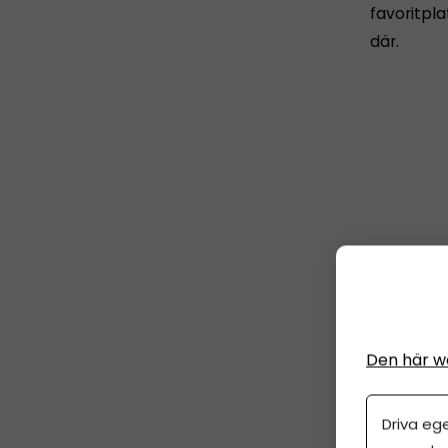
favoritpla
där.
Lyssna oc
Den här w
Driva eg