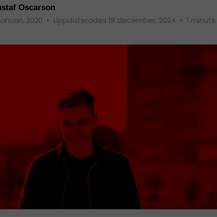
staf Oscarson
 januari, 2020
•
Uppdaterades 18 december, 2024
•
1 minuts