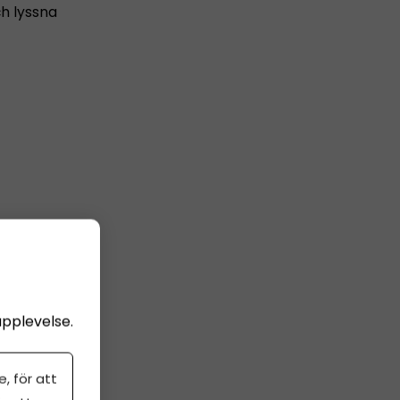
ch lyssna
upplevelse.
, för att