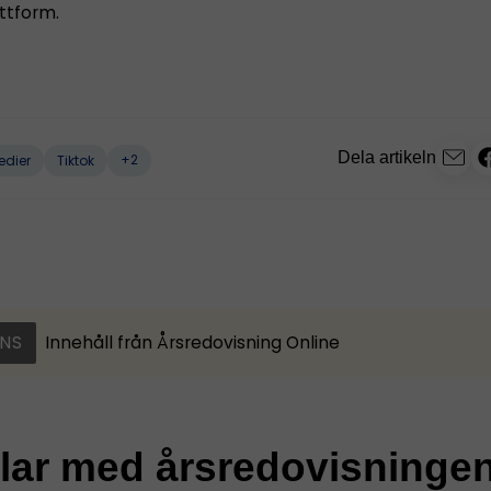
ttform.
Dela artikeln
+2
edier
Tiktok
NS
Innehåll från
Årsredovisning Online
klar med årsredovisninge