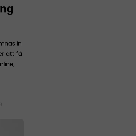
ing
ämnas in
er att få
nline,
g