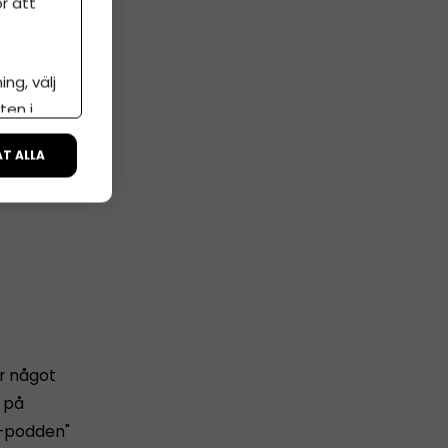
r att
ng, välj
ten i
ÅT ALLA
ar något
å på
t-podden"