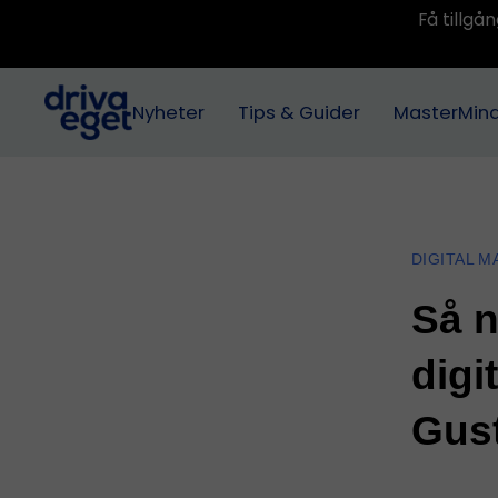
Få tillg
Nyheter
Tips & Guider
MasterMin
DIGITAL 
Så n
digi
Gus