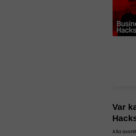
Var k
Hack
Alla avsni