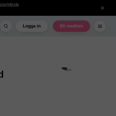
sterMinds
Logga in
Bli medlem
d