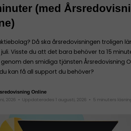
inuter (med Årsredovisn
ne)
aktiebolag? Då ska årsredovisningen troligen l
 juli. Visste du att det bara behöver ta 15 minut
rt genom den smidiga tjänsten Årsredovisning O
du kan få all support du behöver?
sredovisning Online
uni, 2026
•
Uppdaterades 1 augusti, 2026
•
5 minuters läsnin