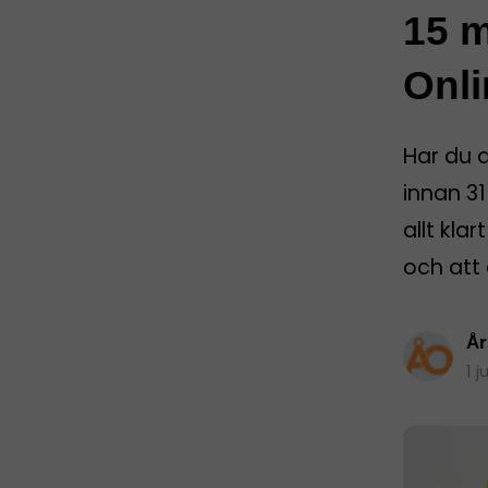
15 m
Onli
Har du 
innan 31
allt kla
och att 
År
1 j