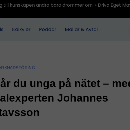
ång till kunskapen andra bara drömmer om.
» Driva Eget Ma
ds
Kalkyler
Poddar
Mallar & Avtal
MARKNADSFÖRING
år du unga på nätet – me
talexperten Johannes
tavsson