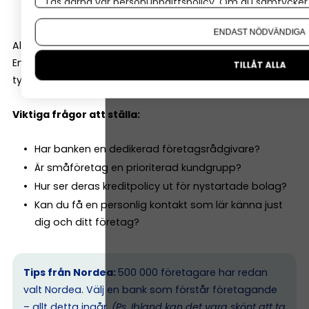
Läs gärna vår
personuppgiftspolicy
. Om du samtycker t
Rådgivning kring investeringar
Om du vill ändra ditt val i efterhand hittar du den möjl
ENDAST NÖDVÄNDIGA
Alla banker är inte lika företagsinriktade.
En del är starka på bolån och privatkunder. Andra har
TILLÅT ALLA
tydligare fokus på småföretag.
Viktiga frågor att ställa:
Har banken en dedikerad företagsrådgivare?
Är småföretag en prioriterad kundgrupp?
Hur ser deras kreditpolicy ut för nystartade bolag?
Kan du få en personlig kontakt som lär känna just
dig och ditt företag?
Tips från Nordea:
500 000 företagare har redan
valt Nordea. Välj en bank som förstår företagande
–
allt detta ingår.
(Ps. I
bland kan det vara skönt att ta