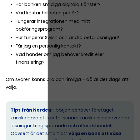
Har banken smidiga digitala tjänster?
Vad kostar helheten per år?
Fungerar integrationen med mitt
bokföringsprogram?
Hur fungerar Swish och andra betallösningar?
Får jag en personlig kontakt?
Vad händer om jag behöver kredit eller
finansiering?
Om svaren känns bra och rimliga – då är det dags att
välja.
Tips från Nordea:
I början behöver företaget
kanske bara ett konto, senare kanske ni behöver bra
lösningar kring sparande och utlandshandel.
Oavsett är det smart att
välja en bank att växa