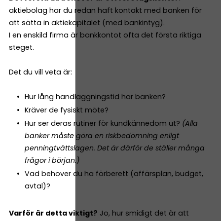
aktiebolag har du redan haft kontakt med banken för
att sätta in aktiekapitalet (med bankintyg).
I en enskild firma är bankkontot ofta det första riktiga
steget.
Det du vill veta är:
Hur lång handläggningstid har banken?
Kräver de fysiskt möte?
Hur ser deras rutiner för kundkännedom ut?
(Alla
banker måste göra en riskbedömning enligt
penningtvättslagen. Det är därför de ställer många
frågor i början.)
Vad behöver du ha förberett (affärsplan, budget,
avtal)?
Varför är detta viktigt?
Jo, hur smidigt det är att