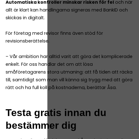
Automatiska kontroller minskar risken för fel
och när
allt är klart kan handlingarna signeras med BankID och
skickas in digitalt.
För företag med revisor finns även stöd för
revisionsberättelse.
– Vår ambition har alltid varit att göra det komplicerade
enkelt. För oss handlar det om att lösa
småföretagarens stora utmaning: att få tiden att räcka
till, samtidigt som man vill känna sig trygg med att göra
rätt och ha full koll på kostnaderna, berättar Åsa.
Testa gratis innan du
bestämmer dig