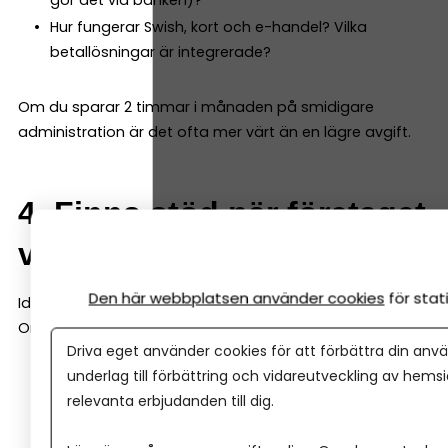
Hur fungerar Swish, kort och e-handel? Vilka
betallösningar är integrerade?
Om du sparar 2 timmar i månaden på smidigare
administration är det ofta mer värt än en lägre avgift.
4. Finns stöd när företaget
växer?
Den här webbplatsen använder cookies
för sta
Idag kanske du bara behöver ett konto.
Om två år kanske du behöver:
Driva eget använder cookies för att förbättra din anvä
underlag till förbättring och vidareutveckling av hems
Checkkredit
relevanta erbjudanden till dig.
Företagslån
Leasing