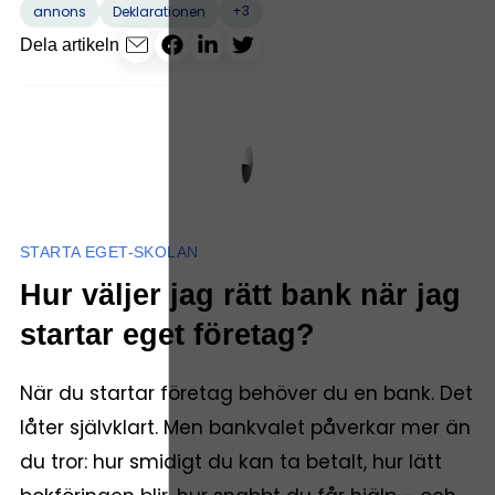
+3
annons
Deklarationen
Dela artikeln
STARTA EGET-SKOLAN
Hur väljer jag rätt bank när jag
startar eget företag?
När du startar företag behöver du en bank. Det
låter självklart. Men bankvalet påverkar mer än
du tror: hur smidigt du kan ta betalt, hur lätt