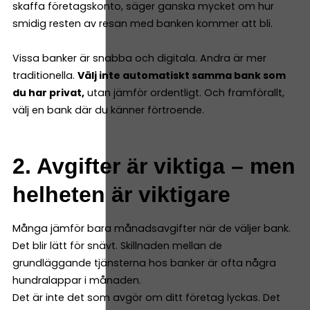
skaffa företagskonto, säger ganska mycket om hur
smidig resten av resan med banken kommer att bli.
Vissa banker är snabba och digitala. Andra är mer
traditionella.
Välj inte automatiskt samma bank som
du har privat,
utan jämför ordentligt. Och framförallt,
välj en bank där du känner förtroende.
2. Avgifter är viktiga – men
helheten är viktigare
Många jämför bara månadsavgifter när de väljer bank.
Det blir lätt för snävt. Skillnaden mellan de
grundläggande tjänsterna hos banker är ofta några
hundralappar i månaden.
Det är inte det som avgör om ditt företag lyckas. Det