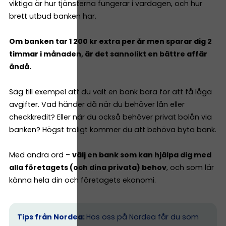
viktiga är hur tjänsterna fungerar i vardagen, och hur
brett utbud banken har.
Om banken tar 1 200 kr extra per år men sparar dig 2
timmar i månaden, är det sannolikt en bättre affär
ändå.
Säg till exempel att du valt en bank bara för att få låga
avgifter. Vad händer då när du behöver lån eller
checkkredit? Eller när du också behöver privat bolån via
banken? Högst troligt kommer du att behöva byta bank.
Med andra ord –
välj en bank som kan hjälpa dig med
alla företagets (och dina privata) behov
, och som lär
känna hela din och företagets ekonomi.
Tips från Nordea:
Hos oss på Nordea får du som