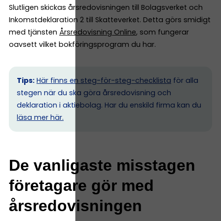
Slutligen skickas årsredovisningen till Bolagsverket och
Inkomstdeklaration 2 till Skatteverket. Detta görs smidigt
med tjänsten
Årsredovisning Online
, som fungerar
oavsett vilket bokföringsprogram du har.
Tips:
Här finns en steg-för-steg-checklista
för alla
stegen när du ska göra årsredovisning och
deklaration i aktiebolag. Har du enskild firma kan du
l
äsa mer här.
De vanligaste misstagen
företagare gör med
årsredovisningen