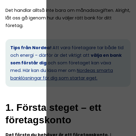
Det handlar alltså inte bara om månadsavgiften. Alright,
låt oss gå igenom hur du väljer rätt bank för ditt
företag.
Tips från Nordea!
Att vara företagare tar både tid
och energi – därför är det viktigt att
välja en bank
som förstår dig
och som företaget kan växa
med. Här kan du läsa mer om
Nordeas smarta
banklösningar för dig som startar eget.
1. Första steget – ett
företagskonto
Det första du behöver är ett företagskonto.
I