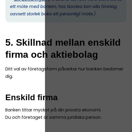
ett möte med banken, hos Nordea kan alla företag
oavsett storlek boka ett personligt möte.)
5. Skillnad mellan enskild
firma och aktiebolag
Ditt val av företagsform påverkar hur banken bedömer
dig.
Enskild firma
Banken tittar mycket på din privata ekonomi.
Du och företaget är samma juridiska person.