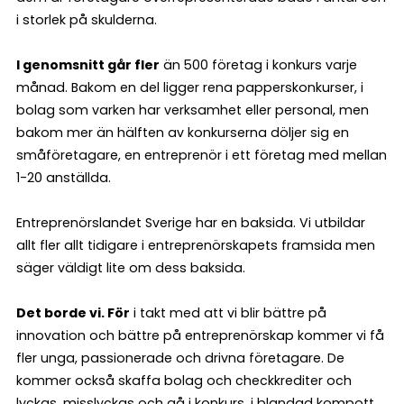
i storlek på skulderna.
I genomsnitt går fler
än 500 företag i konkurs varje
månad. Bakom en del ligger rena papperskonkurser, i
bolag som varken har verksamhet eller personal, men
bakom mer än hälften av konkurserna döljer sig en
småföretagare, en entreprenör i ett företag med mellan
1-20 anställda.
Entreprenörslandet Sverige har en baksida. Vi utbildar
allt fler allt tidigare i entreprenörskapets framsida men
säger väldigt lite om dess baksida.
Det borde vi. För
i takt med att vi blir bättre på
innovation och bättre på entreprenörskap kommer vi få
fler unga, passionerade och drivna företagare. De
kommer också skaffa bolag och checkkrediter och
lyckas, misslyckas och gå i konkurs, i blandad kompott.