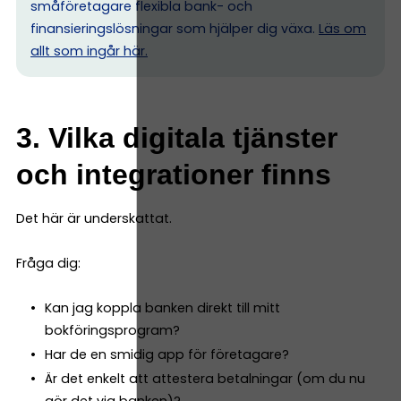
småföretagare flexibla bank- och
finansieringslösningar som hjälper dig växa.
Läs om
allt som ingår här.
3. Vilka digitala tjänster
och integrationer finns
Det här är underskattat.
Fråga dig:
Kan jag koppla banken direkt till mitt
bokföringsprogram?
Har de en smidig app för företagare?
Är det enkelt att attestera betalningar (om du nu
gör det via banken)?