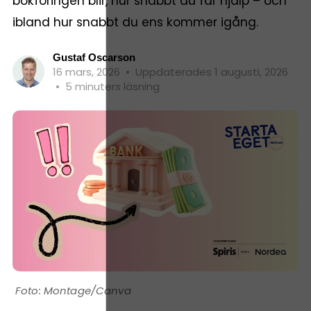
bokföringen blir, hur snabbt du får hjälp – och
ibland hur snabbt du ens kommer igång.
Gustaf Oscarson
16 mars, 2026
•
Uppdaterades 1 augusti, 2026
•
5 minuters läsning
Montage/Canva