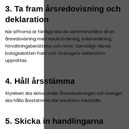
3. Ta fram årsredovisning och
deklaration
När siffrorna är färdiga ska de sammanställas till en
årsredovisning med resultaträkning, balansräkning,
förvaltningsberättelse och noter. Samtidigt räknas
bolagsskatten fram och företagets deklaration
upprättas.
4. Håll årsstämma
Styrelsen ska skriva under årsredovisningen och bolaget
ska hålla årsstämma där resultatet fastställs.
5. Skicka in handlingarna