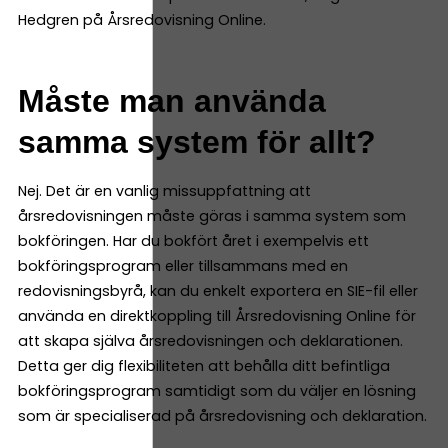
Hedgren på Årsredovisning Online.
Måste man använda
samma system för allt?
Nej. Det är en vanlig missuppfattning att
årsredovisningen måste göras i samma system som
bokföringen. Har du bokfört året i exempelvis ett
bokföringsprogram eller tillsammans med en
redovisningsbyrå, kan du enkelt exportera en SIE-fil eller
använda en direktkoppling till Årsredovisning Online för
att skapa själva årsredovisningen och deklarationen.
Detta ger dig flexibiliteten att behålla ditt befintliga
bokföringsprogram samtidigt som du väljer en lösning
som är specialiserad på årsredovisning och deklaration.