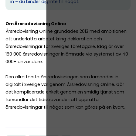
in – du binder dig inte till något.
Om Årsredovisning Online
Årsredovisning Online grundades 2013 med ambitionen
att underlätta arbetet kring deklaration och
årsredovisningar för Sveriges företagare. Idag är över
150 000 årsredovisningar inlämnade via systemet av 40
000+ användare.
Den allra första årsredovisningen som lämnades in
digitalt i Sverige var genom Årsredovisning Online. Gör
det komplicerade enkelt genom en smidig tjänst som
förvandlar det tidskrävande i att upprätta
årsredovisningar till något som kan göras på en kvart.