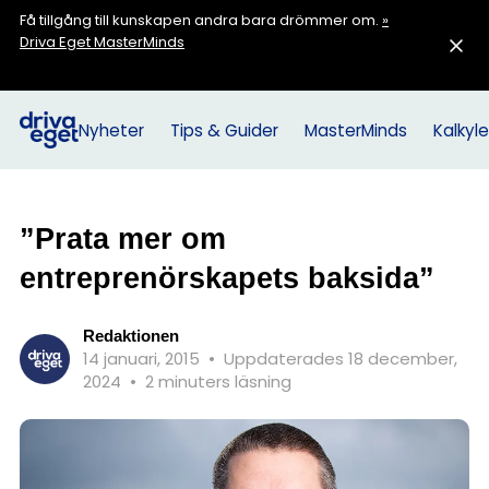
Få tillgång till kunskapen andra bara drömmer om.
»
Driva Eget MasterMinds
Nyheter
Tips & Guider
MasterMinds
Kalkyle
”Prata mer om
entreprenörskapets baksida”
Redaktionen
14 januari, 2015
•
Uppdaterades 18 december,
2024
•
2 minuters läsning