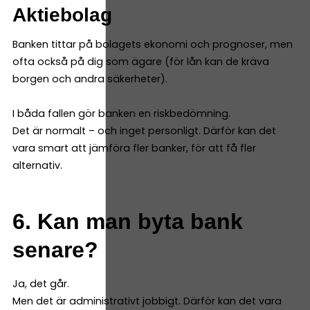
Aktiebolag
Banken tittar på bolagets ekonomi och prognoser, men
ofta också på dig som ägare (för lån kan de kräva
borgen och andra säkerheter).
I båda fallen gör banken en riskbedömning.
Det är normalt – och inget personligt. Därför kan det
vara smart att jämföra fler banker, för att få fler
alternativ.
6. Kan man byta bank
senare?
Ja, det går.
Men det är administrativt jobbigt. Därför kan det vara