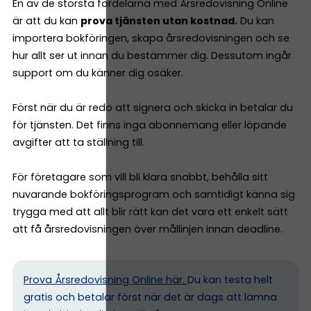
En av de största fördelarna med Årsredovisning Online
är att du kan
prova tjänsten utan kostnad.
Du kan
importera bokföringen, skapa årsredovisningen och se
hur allt ser ut innan du bestämmer dig. Dessutom ingår
support om du känner dig osäker.
Först när du är redo att signera och skicka in betalar du
för tjänsten. Det finns inga abonnemang eller löpande
avgifter att ta ställning till.
För företagare som vill bli klara snabbt, behålla sitt
nuvarande bokföringsprogram och samtidigt känna sig
trygga med att allt blir rätt kan det vara ett enkelt sätt
att få årsredovisningen över mållinjen innan deadline.
Prova Årsredovisning Online här.
Du kan testa helt
gratis och betalar först när det är dags att lämna