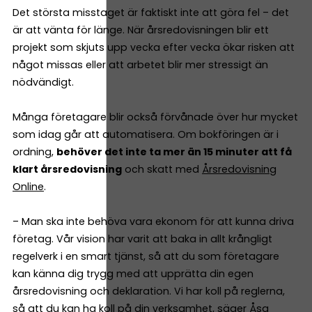
Det största misstaget är faktiskt inte att göra fel – det
är att vänta för länge. När årsredovisningen blir ett
projekt som skjuts upp vecka efter vecka ökar risken att
något missas eller att arbetet blir mer stressigt än
nödvändigt.
Många företagare blir också förvånade över hur mycket
som idag går att automatisera. Om bokföringen är i
ordning,
behöver det inte ta mer än 15 minuter att få
klart årsredovisning
och skatt med
Årsredovisning
Online
.
– Man ska inte behöva vara ekonom för att kunna driva
företag. Vår vision har varit att baka in allt krångligt
regelverk i en smart tjänst, så att du som företagare
kan känna dig trygg med att upprätta din egen
årsredovisning och deklaration. Vi har koll på reglerna,
så att du kan ha koll på din verksamhet, säger Åsa