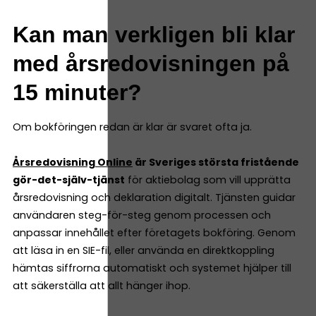
Kan man verkligen bli klar
med årsredovisningen på
15 minuter?
Om bokföringen redan är klar är svaret ofta ja.
Årsredovisning Online
är Sveriges största fristående
gör-det-själv-tjänst
för aktiebolag som vill upprätta
årsredovisning och deklaration digitalt. Tjänsten guidar
användaren steg-för-steg genom processen och
anpassar innehållet efter företagets bokföring. Genom
att läsa in en SIE-fil, eller använda en direktkoppling
hämtas siffrorna automatiskt och systemet hjälper till
att säkerställa att allt hänger ihop.