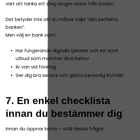
värt att tänka ett steg längre redan från början.
Det betyder inte att du måste välja “den perfekta
banken”.
Men välj en bank som:
Har fungerande digitala tjänster och ett stort
utbud som matchar dina behov
Är van vid företag
Ger dig bra service och gärna personlig kontakt
7. En enkel checklista
innan du bestämmer dig
Innan du öppnar konto – ställ dessa frågor: