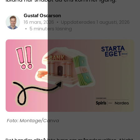
Gustaf Oscarson
16 mars, 2026
•
Uppdaterades 1 augusti, 2026
•
5 minuters läsning
Montage/Canva