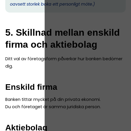
oavsett storlek boka ett personligt möte.)
5. Skillnad mellan enskild
firma och aktiebolag
Ditt val av företagsform påverkar hur banken bedömer
dig.
Enskild firma
Banken tittar mycket på din privata ekonomi.
Du och företaget är samma juridiska person.
Aktiebolag