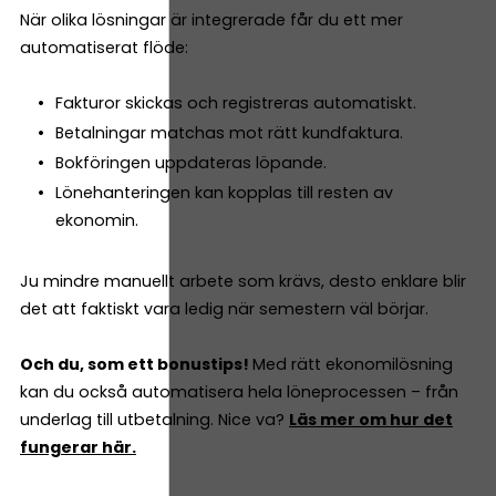
När olika lösningar är integrerade får du ett mer
automatiserat flöde:
Fakturor skickas och registreras automatiskt.
Betalningar matchas mot rätt kundfaktura.
Bokföringen uppdateras löpande.
Lönehanteringen kan kopplas till resten av
ekonomin.
Ju mindre manuellt arbete som krävs, desto enklare blir
det att faktiskt vara ledig när semestern väl börjar.
Och du, som ett bonustips!
Med rätt ekonomilösning
kan du också automatisera hela löneprocessen – från
underlag till utbetalning. Nice va?
Läs mer om hur det
fungerar här.