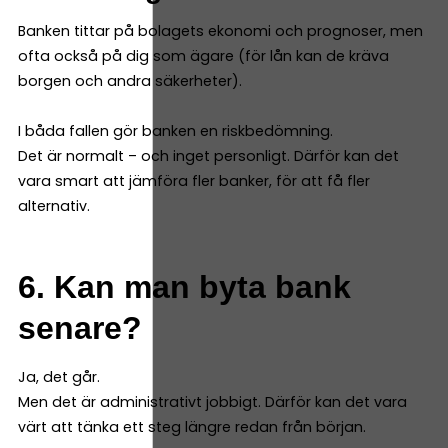
Banken tittar på bolagets ekonomi och prognoser, men
ofta också på dig som ägare (för lån kan de kräva
borgen och andra säkerheter).
I båda fallen gör banken en riskbedömning.
Det är normalt – och inget personligt. Därför kan det
vara smart att jämföra fler banker, för att få fler
alternativ.
6. Kan man byta bank
senare?
Ja, det går.
Men det är administrativt jobbigt. Därför kan det vara
värt att tänka ett steg längre redan från början.