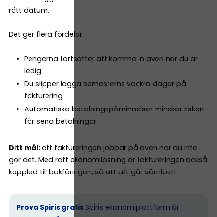
rätt datum.
Det ger flera fördelar:
Pengarna fortsätter att komma in även när du är
ledig.
Du slipper lägga semesterns vackra dagar på
fakturering.
Automatiska betalningspåminnelser minskar risken
för sena betalningar.
Ditt mål:
att faktureringen jobbar på även när du inte
gör det. Med rätt ekonomilösning är faktureringen också
kopplad till bokföringen, så att allt går sömlöst!
Prova Spiris gratis
Spiris ekonomiplattform är