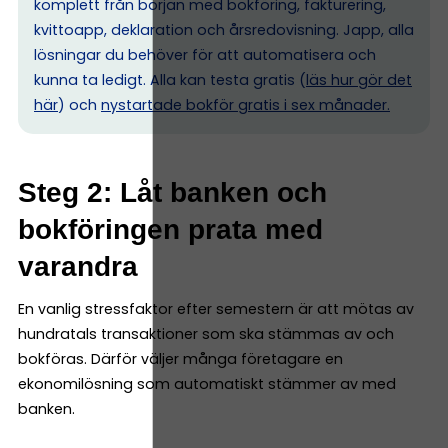
komplett från början med bokföring, fakturering,
kvittoapp, deklaration och årsredovisning. Japp, alla
lösningar du behöver för att automatisera och
kunna ta ledigt. Alla kan testa gratis (
läs hur gör det
här
) och
nystartade bokför gratis i sex månader.
Steg 2: Låt banken och
bokföringen prata med
varandra
En vanlig stressfaktor efter semestern är att mötas av
hundratals transaktioner som ska stämmas av och
bokföras. Därför väljer många företagare en
ekonomilösning som automatiskt stämmer av med
banken.