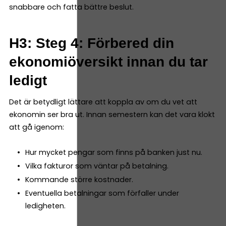
snabbare och fatta bättre beslut.
H3: Steg 4: Förbered din
ekonomiöversikt innan du tar
ledigt
Det är betydligt lättare att koppla av om du vet att
ekonomin ser bra ut. Innan semestern kan det vara klokt
att gå igenom:
Hur mycket pengar som finns på banken just nu.
Vilka fakturor som väntar på betalning.
Kommande större kostnader.
Eventuella betalningar som förfaller under
ledigheten.