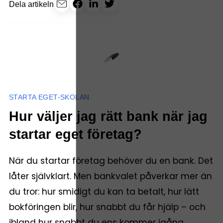
Dela artikeln
STARTA EGET-SKOLAN
Hur väljer jag rätt bank när jag
startar eget företag?
När du startar företag behöver du en bank. Det
låter självklart. Men bankvalet påverkar mer än
du tror: hur smidigt du kan ta betalt, hur lätt
bokföringen blir, hur snabbt du får hjälp – och
ibland hur snabbt du ens kommer igång.