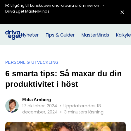
Få tillgång till kunskapen andra bara drömmer om.
»
Driva Eget MasterMinds
Nyheter
Tips & Guider
MasterMinds
Kalkyle
PERSONLIG UTVECKLING
6 smarta tips: Så maxar du din
produktivitet i höst
Ebba Arnborg
17 oktober, 2024
•
Uppdaterades 18
december, 2024
•
3 minuters läsning