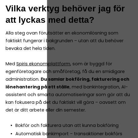
Vilka verktyg behöver jag för
att lyckas med detta?
Alla steg ovan förutsätter en ekonomilösning som
faktiskt fungerar i bakgrunden – utan att du behöver
bevaka det hela tiden.
Med
Spiris ekonomiplattform
, som är byggd för
egenföretagare och småföretag, få du en smidigare
administration.
Du samlar bokföring, fakturering och
lönehantering på ett ställe
, med bankintegration, AI-
assistent och smarta automatiseringar som gör att du
kan fokusera på det du faktiskt vill göra – oavsett om
det är ditt arbete eller din semester.
Bokför och fakturera utan att kunna bokföring
Automatisk bankimport – transaktioner bokförs