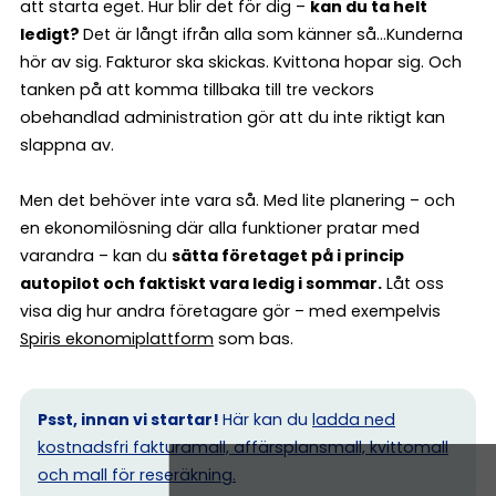
att starta eget. Hur blir det för dig –
kan du ta helt
ledigt?
Det är långt ifrån alla som känner så…Kunderna
hör av sig. Fakturor ska skickas. Kvittona hopar sig. Och
tanken på att komma tillbaka till tre veckors
obehandlad administration gör att du inte riktigt kan
slappna av.
Men det behöver inte vara så. Med lite planering – och
en ekonomilösning där alla funktioner pratar med
varandra – kan du
sätta företaget på i princip
autopilot och faktiskt vara ledig i sommar.
Låt oss
visa dig hur andra företagare gör – med exempelvis
Spiris ekonomiplattform
som bas.
Psst, innan vi startar!
Här kan du
ladda ned
kostnadsfri fakturamall, affärsplansmall, kvittomall
och mall för reseräkning.