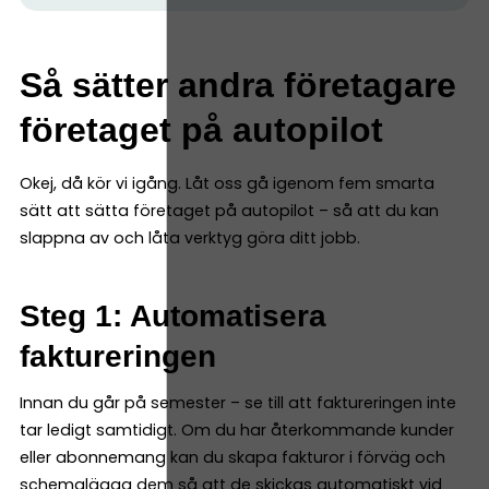
Så sätter andra företagare
företaget på autopilot
Okej, då kör vi igång. Låt oss gå igenom fem smarta
sätt att sätta företaget på autopilot – så att du kan
slappna av och låta verktyg göra ditt jobb.
Steg 1: Automatisera
faktureringen
Innan du går på semester – se till att faktureringen inte
tar ledigt samtidigt. Om du har återkommande kunder
eller abonnemang kan du skapa fakturor i förväg och
schemalägga dem så att de skickas automatiskt vid