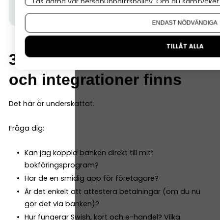
Läs gärna vår
personuppgiftspolicy
. Om du samtycker t
allt som ingår här.
Om du vill ändra ditt val i efterhand hittar du den möjl
ENDAST NÖDVÄNDIGA
TILLÅT ALLA
3. Vilka digitala tjänster
och integrationer finns
Det här är underskattat.
Fråga dig:
Kan jag koppla banken direkt till mitt
bokföringsprogram?
Har de en smidig app för företagare?
Är det enkelt att attestera betalningar (om du nu
gör det via banken)?
Hur fungerar Swish, kort och e-handel? Vilka