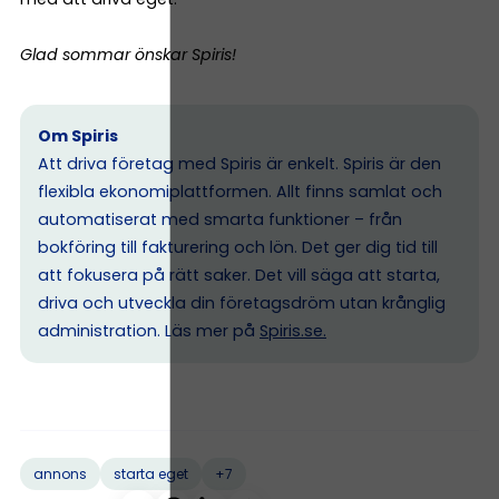
Glad sommar önskar Spiris!
Om Spiris
Att driva företag med Spiris är enkelt. Spiris är den
flexibla ekonomiplattformen. Allt finns samlat och
automatiserat med smarta funktioner – från
bokföring till fakturering och lön. Det ger dig tid till
att fokusera på rätt saker. Det vill säga att starta,
driva och utveckla din företagsdröm utan krånglig
administration. Läs mer på
Spiris.se
.
+7
annons
starta eget