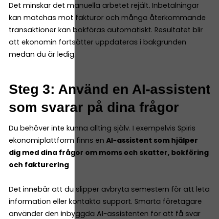
Det minskar det manuella arbetet rejält. Inbetalningar
kan matchas mot fakturor och många återkommande
transaktioner kan bokföras automatiskt. Resultatet blir
att ekonomin fortsätter uppdateras i bakgrunden
medan du är ledig.
Steg 3: Använd en AI-assistent
som svarar på dina frågor
Du behöver inte kunna allting själv. I exempelvis Spiris
ekonomiplattform finns en
AI-assistent som hjälper
dig med dina frågor om moms och skatter, bokföring
och fakturering
Det innebär att du slipper avbryta semestern för att leta
information eller kontakta support. Smarta företagare
använder den inbyggda AI-assistenten för att få svar