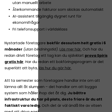
utan manuellt arbete
Återkommande fakturor som skickas automatiskt
AI-assistent tillgänglig dygnet runt för
ekonomifrågor
Fri telefonsupport i världsklass
Nystartade företagare
bokför dessutom helt gratis i 6
månader
(utan bindningstid)
.
Läs mer här.
Och har du
redan drivit företag ett tag kan du självklart
prova Spiris
gratis här
. Har du redan ett bokföringsprogram är det
superlätt att byta,
läs hur du gör här.
Att ta semester som företagare handlar inte om att
lämna allt åt slumpen – det handlar om att bygga
system som håller ihop det åt dig.
Ju bättre
infrastruktur du har på plats, desto friare är du att
faktiskt vara ledig.
Och det är väl ändå lite av vitsen
med att driva eget.