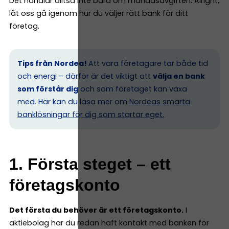
Det handlar alltså inte bara om månadsavgiften. Alright,
låt oss gå igenom hur du väljer rätt bank för ditt
företag.
Tips från Nordea!
Att vara företagare tar både tid
och energi – därför är det viktigt att
välja en bank
som förstår dig
och som företaget kan växa
med. Här kan du läsa mer om
Nordeas smarta
banklösningar för dig som startar eget.
1. Första steget – ett
företagskonto
Det första du behöver är ett företagskonto.
I
aktiebolag har du redan haft kontakt med banken för