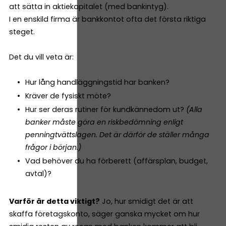
att sätta in aktiekapitalet (med bankintyg).
I en enskild firma är bankkontot ofta det första riktiga
steget.
Det du vill veta är:
Hur lång handläggningstid har banken?
Kräver de fysiskt möte?
Hur ser deras rutiner för kundkännedom ut?
(Alla
banker måste göra en riskbedömning enligt
penningtvättslagen. Det är därför de ställer många
frågor i början.)
Vad behöver du ha förberett (affärsplan, budget,
avtal)?
Varför är detta viktigt?
Jo, hur smidigt det är att
skaffa företagskonto, säger ganska mycket om hur