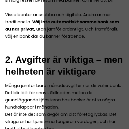
smidig resten av resan med banken kommer att bli.
Vissa banker är snabba och digitala. Andra är mer
traditionella.
Välj inte automatiskt samma bank som
du har privat,
utan jämför ordentligt. Och framförallt,
välj en bank där du känner förtroende.
2. Avgifter är viktiga – men
helheten är viktigare
Många jämför bara månadsavgifter när de väljer bank.
Det blir lätt för snävt. Skillnaden mellan de
grundläggande tjänsterna hos banker är ofta några
hundralappar i månaden.
Det är inte det som avgör om ditt företag lyckas. Det
viktiga är hur tjänsterna fungerar i vardagen, och hur
brett utbud banken har.