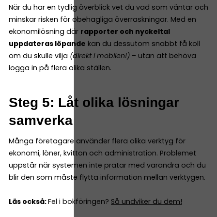
När du har en tydlig överblick vet du vad som väntar och
minskar risken för obehagliga överraskningar. Med en
ekonomilösning där
rapporter och nyckeltal
uppdateras löpande
kan du dessutom snabbt få koll
om du skulle vilja
(direkt i mobilen!)
– utan att behöva
logga in på flera olika ställen.
Steg 5: Låt olika lösningar
samverka
Många företagare använder flera olika verktyg för
ekonomi, löner, kvitton och administration. Problemet
uppstår när systemen inte pratar med varandra och du
blir den som måste flytta information mellan verktygen.
Läs också:
Fel i bokföringen?
Så undviker du dem!