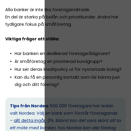
Alla banker är inte lika företagsinriktade.
En del är starka på bolån och privatkunder. Andra har
tydligare fokus på småföretag.
Viktiga frågor att ställa:
Har banken en dedikerad företagsrådgivare?
Är småföretag en prioriterad kundgrupp?
Hur ser deras kreditpolicy ut för nystartade bolag?
Kan du få en personlig kontakt som lär känna just
dig och ditt företag?
Tips från Nordea:
500 000 företagare har redan
valt Nordea. Välj en bank som förstår företagande
–
allt detta ingår.
(Ps. I
bland kan det vara skönt att ta
ett möte med banken, hos Nordea kan alla företag