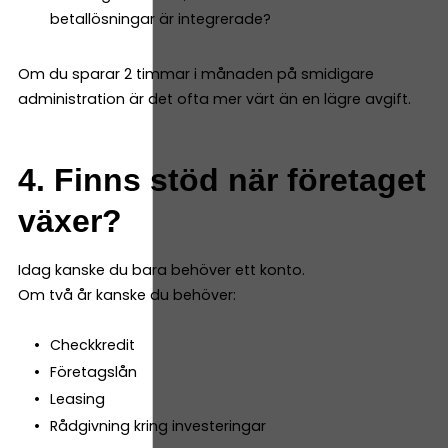
betallösningar är integrerade?
Om du sparar 2 timmar i månaden på smidigare
administration är det ofta mer värt än en lägre avgift.
4. Finns stöd när företaget
växer?
Idag kanske du bara behöver ett konto.
Om två år kanske du behöver:
Checkkredit
Företagslån
Leasing
Rådgivning kring investeringar