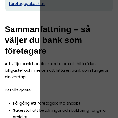
företagspaket här.
Sammanfattning – så
väljer du bank som
företagare
Att välja bank handlar mindre om att hitta “den
billigaste” och mer om att hitta en bank som fungerar i
din vardag.
Det viktigaste:
Få igång ett företagskonto snabbt
Säkerställ att betalningar och bokföring fungerar
smidigt