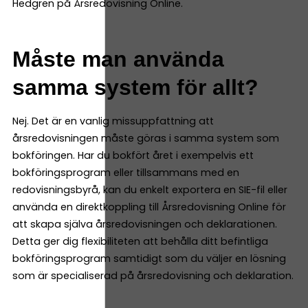
Hedgren på Årsredovisning Online.
Måste man använda
samma system för allt?
Nej. Det är en vanlig missuppfattning att
årsredovisningen måste göras i samma system som
bokföringen. Har du bokfört året i exempelvis ett
bokföringsprogram eller tillsammans med en
redovisningsbyrå, kan du enkelt exportera en SIE-fil eller
använda en direktkoppling till Årsredovisning Online för
att skapa själva årsredovisningen och deklarationen.
Detta ger dig flexibiliteten att behålla ditt befintliga
bokföringsprogram samtidigt som du väljer en lösning
som är specialiserad på årsredovisning och deklaration.