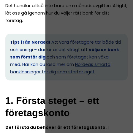
Det handlar alltså inte bara om månadsavgiften. Alright,
låt oss gå igenom hur du väljer rätt bank för ditt
företag.
Tips från Nordea!
Att vara företagare tar både tid
och energi – därför är det viktigt att
välja en bank
som förstår dig
och som företaget kan växa
med. Här kan du läsa mer om
Nordeas smarta
banklösningar för dig som startar eget.
1. Första steget – ett
företagskonto
Det första du behöver är ett företagskonto.
I