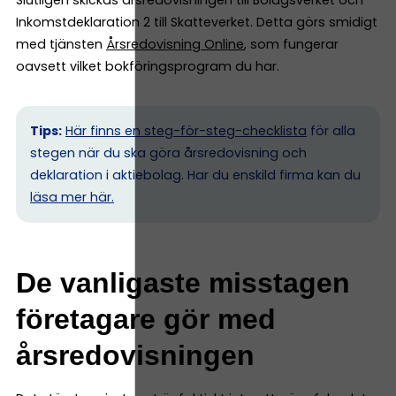
Slutligen skickas årsredovisningen till Bolagsverket och
Inkomstdeklaration 2 till Skatteverket. Detta görs smidigt
med tjänsten
Årsredovisning Online
, som fungerar
oavsett vilket bokföringsprogram du har.
Tips:
Här finns en steg-för-steg-checklista
för alla
stegen när du ska göra årsredovisning och
deklaration i aktiebolag. Har du enskild firma kan du
l
äsa mer här.
De vanligaste misstagen
företagare gör med
årsredovisningen