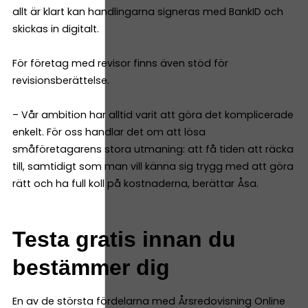
allt är klart kan handlingarna signeras med BankID och
skickas in digitalt.
För företag med revisor finns även stöd för
revisionsberättelse.
– Vår ambition har alltid varit att göra det komplicerade
enkelt. För oss handlar det om att lösa
småföretagarens stora utmaning: att få tiden att räcka
till, samtidigt som man vill känna sig trygg med att göra
rätt och ha full koll på kostnaderna, berättar Åsa.
Testa gratis innan du
bestämmer dig
En av de största fördelarna med Årsredovisning Online