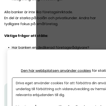
Alla banker är inte lika företagsinriktade.
En del är starka på bolån och privatkunder. Andra har
tydligare fokus på småföretag.
Viktiga frågor att ställa:
Har banken en dedikerad företagsrådgivare?
Är småföretag en prioriterad kundgrupp?
Hur ser deras kreditpolicy ut för nystartade bolag?
Kan du få en personlig kontakt som lär känna just
Den här webbplatsen använder cookies
för sta
dig och ditt företag?
Driva eget använder cookies för att förbättra din anvä
underlag till förbättring och vidareutveckling av hems
Tips från Nordea:
500 000 företagare har redan
relevanta erbjudanden till dig.
valt Nordea. Välj en bank som förstår företagande
–
allt detta ingår.
(Ps. I
bland kan det vara skönt att ta