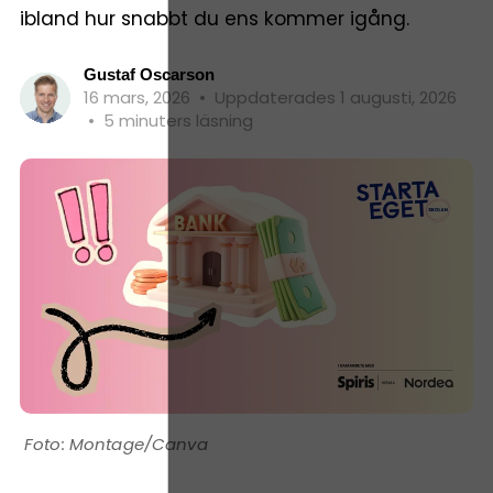
ibland hur snabbt du ens kommer igång.
Gustaf Oscarson
16 mars, 2026
•
Uppdaterades 1 augusti, 2026
•
5 minuters läsning
Montage/Canva