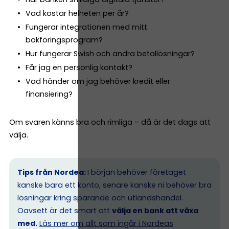
Vad kostar helheten per år?
Fungerar integrationen med mitt
bokföringsprogram?
Hur fungerar Swish och andra betallösningar?
Får jag en personlig kontakt?
Vad händer om jag behöver kredit eller
finansiering?
Om svaren känns bra och rimliga – då är det dags att
välja.
Tips från Nordea:
I början behöver företaget
kanske bara ett konto, senare kanske ni behöver bra
lösningar kring sparande och utlandshandel.
Oavsett är det smart att
välja en bank att växa
med.
Läs mer om allt som ingår i Nordeas