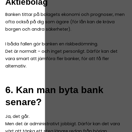
Aktiebolag
Banken tittar på bolagets ekonomi och prognoser, men
ofta också på dig som ägare (för lån kan de kräva
borgen och andra säkerheter).
I båda fallen gör banken en riskbedömning.
Det är normalt – och inget personligt. Därför kan det
vara smart att jämföra fler banker, för att få fler
alternativ.
6. Kan man byta bank
senare?
Ja, det går.
Men det är administrativt jobbigt. Därför kan det vara
värt att tänka ett steg längre redan från början.