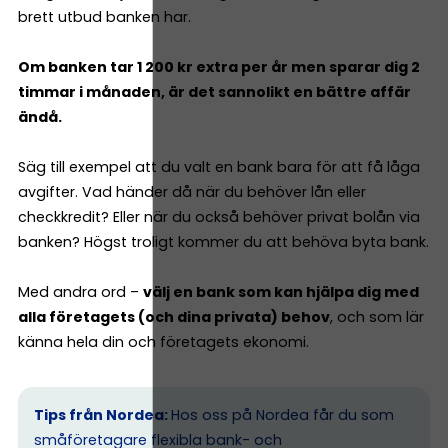
brett utbud banken har.
Om banken tar 1 200 kr extra per år men sparar dig 2
timmar i månaden, är det sannolikt en bättre affär
ändå.
Säg till exempel att du valt en bank bara för att få låga
avgifter. Vad händer då när du behöver lån eller
checkkredit? Eller när du också behöver privat bolån via
banken? Högst troligt kommer du att behöva byta bank.
Med andra ord –
välj en bank som kan hjälpa dig med
alla företagets (och dina privata) behov
, och som lär
känna hela din och företagets ekonomi.
Tips från Nordea:
Hos oss på Nordea får du som
småföretagare flexibla bank- och