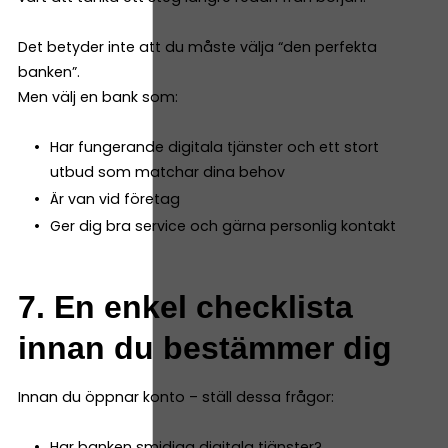
Det betyder inte att du måste välja “den perfekta
banken”.
Men välj en bank som:
Har fungerande digitala tjänster och ett stort
utbud som matchar dina behov
Är van vid företag
Ger dig bra service och gärna personlig kontakt
7. En enkel checklista
innan du bestämmer dig
Innan du öppnar konto – ställ dessa frågor:
Har banken smidiga digitala tjänster?