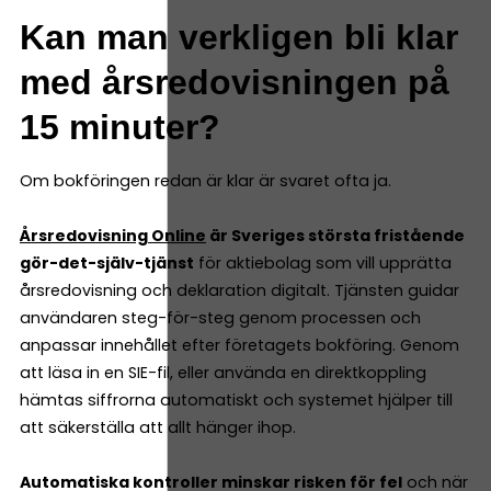
Kan man verkligen bli klar
med årsredovisningen på
15 minuter?
Om bokföringen redan är klar är svaret ofta ja.
Årsredovisning Online
är Sveriges största fristående
gör-det-själv-tjänst
för aktiebolag som vill upprätta
årsredovisning och deklaration digitalt. Tjänsten guidar
användaren steg-för-steg genom processen och
anpassar innehållet efter företagets bokföring. Genom
att läsa in en SIE-fil, eller använda en direktkoppling
hämtas siffrorna automatiskt och systemet hjälper till
att säkerställa att allt hänger ihop.
Automatiska kontroller minskar risken för fel
och när