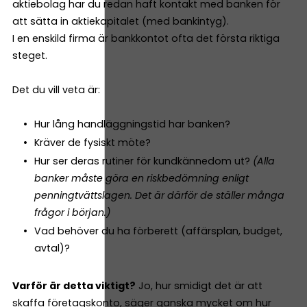
aktiebolag har du redan haft kontakt med banken för
att sätta in aktiekapitalet (med bankintyg).
I en enskild firma är bankkontot ofta det första riktiga
steget.
Det du vill veta är:
Hur lång handläggningstid har banken?
Kräver de fysiskt möte?
Hur ser deras rutiner för kundkännedom ut?
(Alla
banker måste göra en riskbedömning enligt
penningtvättslagen. Det är därför de ställer många
frågor i början.)
Vad behöver du ha förberett (affärsplan, budget,
avtal)?
Varför är detta viktigt?
Jo, hur smidigt det är att
skaffa företagskonto, säger ganska mycket om hur