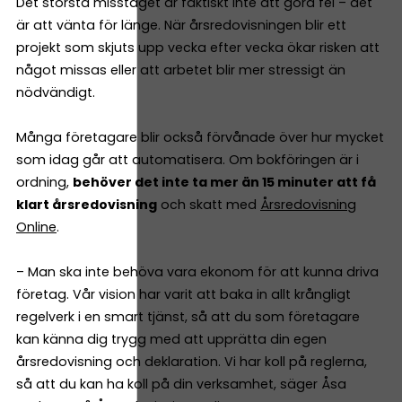
Det största misstaget är faktiskt inte att göra fel – det
är att vänta för länge. När årsredovisningen blir ett
projekt som skjuts upp vecka efter vecka ökar risken att
något missas eller att arbetet blir mer stressigt än
nödvändigt.
Många företagare blir också förvånade över hur mycket
som idag går att automatisera. Om bokföringen är i
ordning,
behöver det inte ta mer än 15 minuter att få
klart årsredovisning
och skatt med
Årsredovisning
Online
.
– Man ska inte behöva vara ekonom för att kunna driva
företag. Vår vision har varit att baka in allt krångligt
regelverk i en smart tjänst, så att du som företagare
kan känna dig trygg med att upprätta din egen
årsredovisning och deklaration. Vi har koll på reglerna,
så att du kan ha koll på din verksamhet, säger Åsa