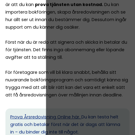
är att du kan
prova tjänsten utan kostnad.
Du kan
importera bokföringen, skapa årsredovisningen och se
hur allt ser ut innan du bestämmer dig. Dessutom ingår
support om du känner dig osäker.
Först när du är redo att signera och skicka in betalar du
för tjänsten. Det finns inga abonnemang eller löpande
avgifter att ta ställning till.
För företagare som vill bli klara snabbt, behålla sitt
nuvarande bokföringsprogram och samtidigt känna sig
trygga med att allt blir rätt kan det vara ett enkelt sätt
att få årsredovisningen över mållinjen innan deadline.
Prova Årsredovisning Online här.
Du kan testa helt
gratis och betalar först när det är dags att lämna
in – du binder dig inte till något.