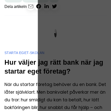
Dela artikeln
STARTA EGET-SKOLAN
Hur väljer jag rätt bank när jag
startar eget företag?
När du startar företag behöver du en bank. Det
låter självklart. Men bankvalet påverkar mer än
du tror: hur smidigt du kan ta betalt, hur lätt
bokföringen blir, hur snabbt du får hjälp – och