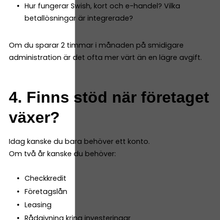
Hur fungerar Swish, kort och e-handel? Vilka
betallösningar är integrerade?
Om du sparar 2 timmar i månaden på smidigare
administration är det ofta mer värt än en lägre avgift.
4. Finns stöd när företaget
växer?
Idag kanske du bara behöver ett konto.
Om två år kanske du behöver:
Checkkredit
Företagslån
Leasing
Rådgivning kring investeringar