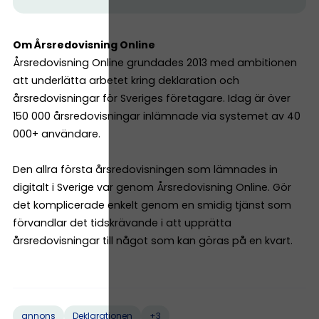
Om Årsredovisning Online
Årsredovisning Online grundades 2013 med ambitionen
att underlätta arbetet kring deklaration och
årsredovisningar för Sveriges företagare. Idag är över
150 000 årsredovisningar inlämnade via systemet av 40
000+ användare.
Den allra första årsredovisningen som lämnades in
digitalt i Sverige var genom Årsredovisning Online. Gör
det komplicerade enkelt genom en smidig tjänst som
förvandlar det tidskrävande i att upprätta
årsredovisningar till något som kan göras på en kvart.
+3
annons
Deklarationen