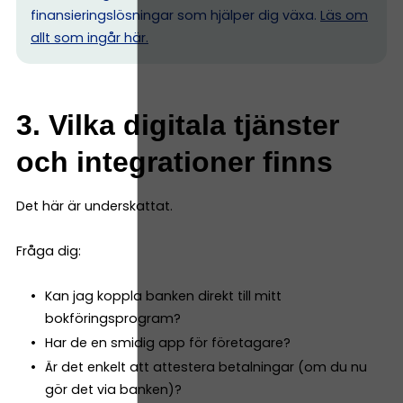
finansieringslösningar som hjälper dig växa.
Läs om
allt som ingår här.
3. Vilka digitala tjänster
och integrationer finns
Det här är underskattat.
Fråga dig:
Kan jag koppla banken direkt till mitt
bokföringsprogram?
Har de en smidig app för företagare?
Är det enkelt att attestera betalningar (om du nu
gör det via banken)?