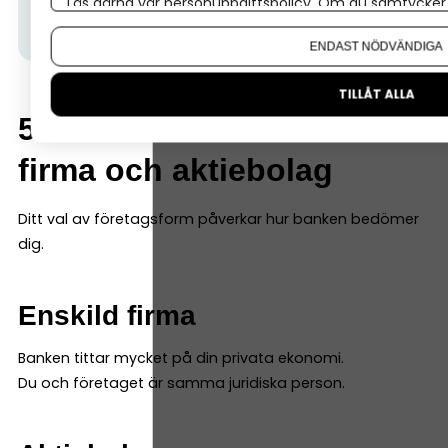
Läs gärna vår
personuppgiftspolicy
. Om du samtycker t
ett möte med banken, hos Nordea kan alla företag
Om du vill ändra ditt val i efterhand hittar du den möjl
oavsett storlek boka ett personligt möte.)
ENDAST NÖDVÄNDIGA
TILLÅT ALLA
5. Skillnad mellan enskild
firma och aktiebolag
Ditt val av företagsform påverkar hur banken bedömer
dig.
Enskild firma
Banken tittar mycket på din privata ekonomi.
Du och företaget är samma juridiska person.