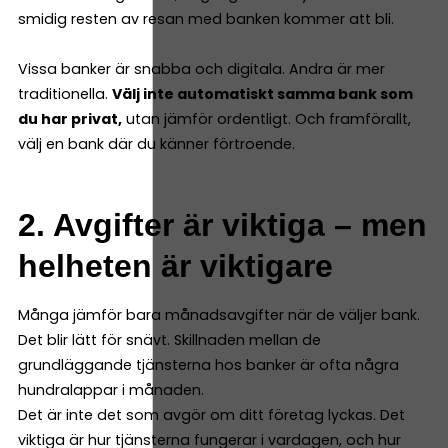
smidig resten av resan med banken kommer att bli.
Vissa banker är snabba och digitala. Andra är mer
traditionella.
Välj inte automatiskt samma bank som
du har privat,
utan jämför ordentligt. Och framförallt,
välj en bank där du känner förtroende.
2. Avgifter är viktiga – men
helheten är viktigare
Många jämför bara månadsavgifter när de väljer bank.
Det blir lätt för snävt. Skillnaden mellan de
grundläggande tjänsterna hos banker är ofta några
hundralappar i månaden.
Det är inte det som avgör om ditt företag lyckas. Det
viktiga är hur tjänsterna fungerar i vardagen, och hur