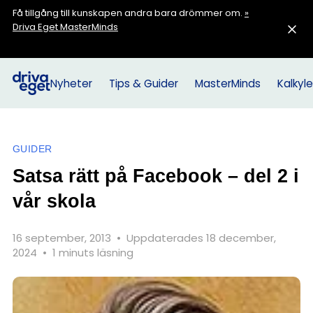
Få tillgång till kunskapen andra bara drömmer om.
»
Driva Eget MasterMinds
Nyheter
Tips & Guider
MasterMinds
Kalkyle
GUIDER
Satsa rätt på Facebook – del 2 i
vår skola
16 september, 2013
•
Uppdaterades 18 december,
2024
•
1 minuts läsning