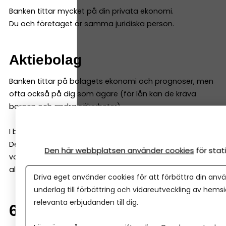
Banken tittar mycket på din privata ekonomi.
Du och företaget är samma juridiska person.
Aktiebolag
Banken tittar på bolagets ekonomi och prognoser, men
ofta också på dig som ägare (för lån kan de kräva
borgen och andra säkerheter).
I båda fallen gör banken en riskbedömning.
Det är normalt – och inget personligt. Därför kan det
Den här webbplatsen använder cookies
för sta
vara smart att jämföra fler banker, för att få fler
alternativ.
Driva eget använder cookies för att förbättra din anvä
underlag till förbättring och vidareutveckling av hems
relevanta erbjudanden till dig.
6. Kan man byta bank