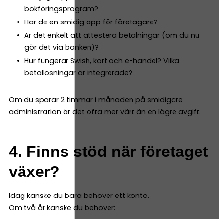
bokföringsprogram?
Har de en smidig app för företagare?
Är det enkelt att attestera betalningar (om du nu
gör det via banken)?
Hur fungerar Swish, kort och e-handel? Vilka
betallösningar är integrerade?
Om du sparar 2 timmar i månaden på smidigare
administration är det ofta mer värt än en lägre avgift.
4. Finns stöd när företaget
växer?
Idag kanske du bara behöver ett konto.
Om två år kanske du behöver: