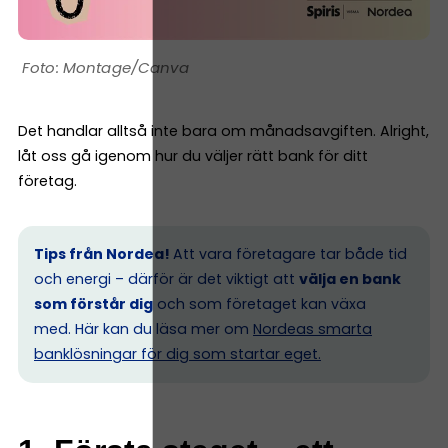
Montage/Canva
Det handlar alltså inte bara om månadsavgiften. Alright,
låt oss gå igenom hur du väljer rätt bank för ditt
företag.
Tips från Nordea!
Att vara företagare tar både tid
och energi – därför är det viktigt att
välja en bank
som förstår dig
och som företaget kan växa
med. Här kan du läsa mer om
Nordeas smarta
banklösningar för dig som startar eget.