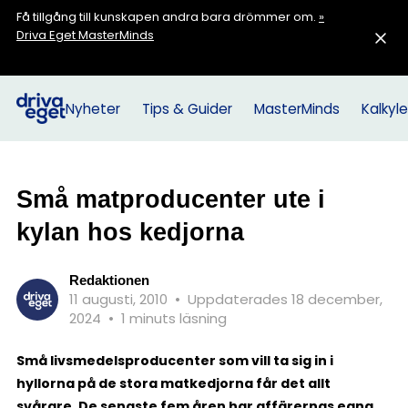
Få tillgång till kunskapen andra bara drömmer om.
»
Driva Eget MasterMinds
Nyheter
Tips & Guider
MasterMinds
Kalkyle
Små matproducenter ute i
kylan hos kedjorna
Redaktionen
11 augusti, 2010
•
Uppdaterades 18 december,
2024
•
1 minuts läsning
Små livsmedelsproducenter som vill ta sig in i
hyllorna på de stora matkedjorna får det allt
svårare. De senaste fem åren har affärernas egna