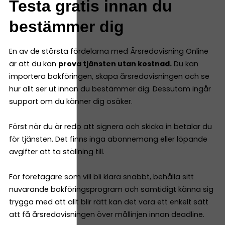
Testa gratis innan du
bestämmer dig
En av de största fördelarna med Årsredovisning Online
är att du kan
prova tjänsten utan kostnad.
Du kan
importera bokföringen, skapa årsredovisningen och se
hur allt ser ut innan du bestämmer dig. Dessutom ingår
support om du känner dig osäker.
Först när du är redo att signera och skicka in betalar du
för tjänsten. Det finns inga abonnemang eller löpande
avgifter att ta ställning till.
För företagare som vill bli klara snabbt, behålla sitt
nuvarande bokföringsprogram och samtidigt känna sig
trygga med att allt blir rätt kan det vara ett enkelt sätt
att få årsredovisningen över mållinjen innan deadline.