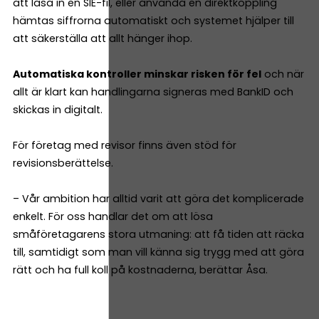
att läsa in en SIE-fil, eller använda en direktkoppling
hämtas siffrorna automatiskt och systemet hjälper till
att säkerställa att allt hänger ihop.
Automatiska kontroller minskar risken för fel
och när
allt är klart kan handlingarna signeras med BankID och
skickas in digitalt.
För företag med revisor finns även stöd för
revisionsberättelse.
– Vår ambition har alltid varit att göra det komplicerade
enkelt. För oss handlar det om att lösa
småföretagarens stora utmaning: att få tiden att räcka
till, samtidigt som man vill känna sig trygg med att göra
rätt och ha full koll på kostnaderna, berättar Åsa.