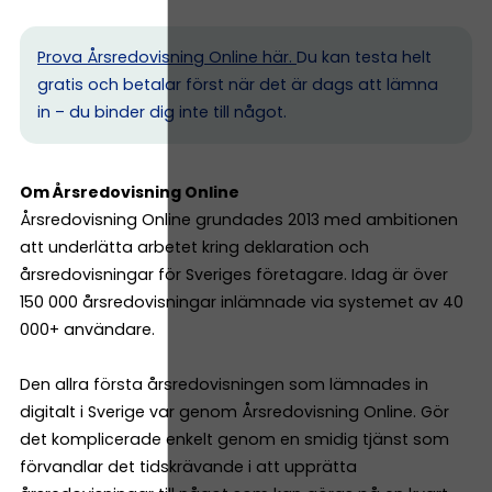
Prova Årsredovisning Online här.
Du kan testa helt
gratis och betalar först när det är dags att lämna
in – du binder dig inte till något.
Om Årsredovisning Online
Årsredovisning Online grundades 2013 med ambitionen
att underlätta arbetet kring deklaration och
årsredovisningar för Sveriges företagare. Idag är över
150 000 årsredovisningar inlämnade via systemet av 40
000+ användare.
Den allra första årsredovisningen som lämnades in
digitalt i Sverige var genom Årsredovisning Online. Gör
det komplicerade enkelt genom en smidig tjänst som
förvandlar det tidskrävande i att upprätta