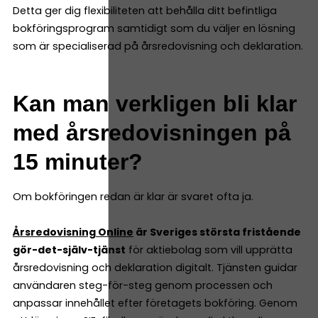
Detta ger dig flexibiliteten att behålla ditt befintliga
bokföringsprogram samtidigt som du väljer en lösning
som är specialiserad på årsredovisning och deklaration.
Kan man verkligen bli klar
med årsredovisningen på
15 minuter?
Om bokföringen redan är klar är svaret ofta ja.
Årsredovisning Online
är Sveriges största fristående
gör-det-själv-tjänst
för aktiebolag som vill upprätta
årsredovisning och deklaration digitalt. Tjänsten guidar
användaren steg-för-steg genom processen och
anpassar innehållet efter företagets bokföring. Genom