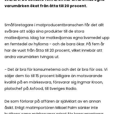
varumärken ökat från åtta till 20 procent.
Småföretagare i matproducentbranschen får det allt
svårare att sälja sina produkter till de stora
matkedjorna. Idag tar matkedjornas egna livsmedel upp
en femtedel av hyllorna - och de bara ökar. På fem år
har de vuxit från åtta till 20 procent, vilket innebär att
andra varumärken tvingas ut.
- Det är bra för konsumeterna och det är bra för oss. Vi
säljer dem tio till 15 procent billigare än motsvarande
kvalité på en märkesvara, försvarar sig Ingmar Kroon,
platschef på Axfood, till Sveriges Radio.
De som förlorar på affären är självklart av en annan
åsikt. Enligt matimportören Mikael Palm sänker inte