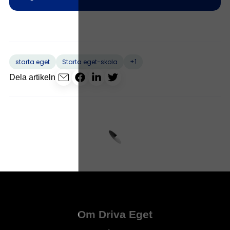
+1
starta eget
Starta eget-skola
Dela artikeln
Om Driva Eget