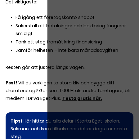
Det viktigaste:
Få igång ett företagskonto snabbt
Säkerställ att betalningar och bokföring fungerar
smidigt
Tänk ett steg framåt kring finansiering
Jämför helheten – inte bara månadsavgiften
Resten går att justera längs vägen.
Psst!
Vill du verkligen ta stora kliv och bygga ditt
drömföretag? Gör som 1 000-tals andra företagare, bli
medlem i Driva Eget Plus.
Testa gratis här.
Tips!
Här hittar du
alla delar i Starta Eget-skolan
.
Bokmärk och kom tillbaka när det är dags för nästa
steg.