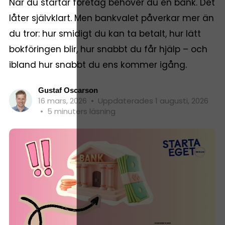
När du startar företag behöver du en bank. Det
låter självklart. Men bankvalet påverkar mer än
du tror: hur smidigt du kan ta betalt, hur lätt
bokföringen blir, hur snabbt du får hjälp – och
ibland hur snabbt du ens kommer igång.
Gustaf Oscarson
16 mars, 2026
•
Uppdaterades 1 augusti, 2026
•
5 minuters läsning