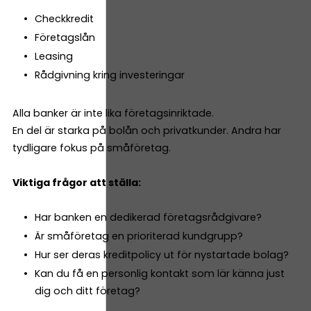
Checkkredit
Företagslån
Leasing
Rådgivning kring investeringar
Alla banker är inte lika företagsinriktade.
En del är starka på bolån och privatkunder. Andra har
tydligare fokus på småföretag.
Viktiga frågor att ställa:
Har banken en dedikerad företagsrådgivare?
Är småföretag en prioriterad kundgrupp?
Hur ser deras kreditpolicy ut för nystartade bolag?
Kan du få en personlig kontakt som lär känna just
dig och ditt företag?