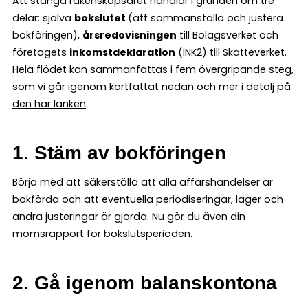
Att stänga räkenskapsåret handlar i grunden om tre
delar: själva
bokslutet
(att sammanställa och justera
bokföringen),
årsredovisningen
till Bolagsverket och
företagets
inkomstdeklaration
(INK2) till Skatteverket.
Hela flödet kan sammanfattas i fem övergripande steg,
som vi går igenom kortfattat nedan och
mer i detalj på
den här länken
.
1. Stäm av bokföringen
Börja med att säkerställa att alla affärshändelser är
bokförda och att eventuella periodiseringar, lager och
andra justeringar är gjorda. Nu gör du även din
momsrapport för bokslutsperioden.
2. Gå igenom balanskontona