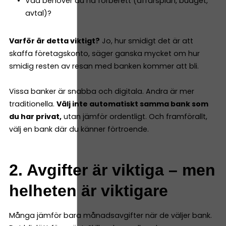
Vad behöver du ha förberett (affärsplan, budget,
avtal)?
Varför är detta viktigt?
Jo, hur smidigt det är att
skaffa företagskonto, säger ganska mycket om hur
smidig resten av resan med banken kommer att bli.
Vissa banker är snabba och digitala. Andra är mer
traditionella.
Välj inte automatiskt samma bank som
du har privat,
utan jämför ordentligt. Och framförallt,
välj en bank där du känner förtroende.
2. Avgifter är viktiga – men
helheten är viktigare
Många jämför bara månadsavgifter när de väljer bank.