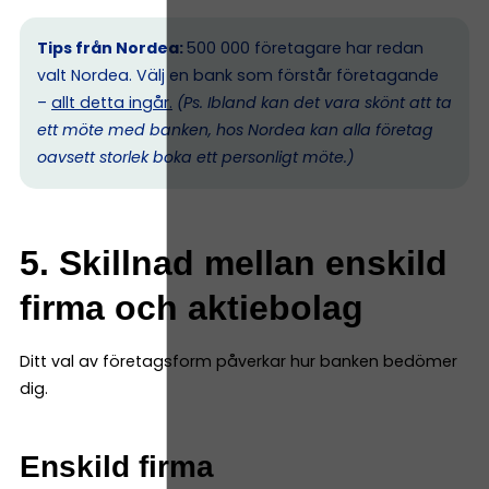
Tips från Nordea:
500 000 företagare har redan
valt Nordea. Välj en bank som förstår företagande
–
allt detta ingår.
(Ps. I
bland kan det vara skönt att ta
ett möte med banken, hos Nordea kan alla företag
oavsett storlek boka ett personligt möte.)
5. Skillnad mellan enskild
firma och aktiebolag
Ditt val av företagsform påverkar hur banken bedömer
dig.
Enskild firma