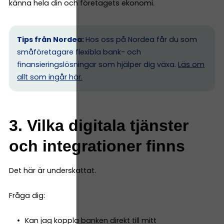
känna hela din och företagets ekonomi.
Tips från Nordea:
Hos oss på Nordea får du som
småföretagare flexibla bank- och
finansieringslösningar som hjälper dig växa.
Läs om
allt som ingår här.
3. Vilka digitala tjänster
och integrationer finns
Det här är underskattat.
Fråga dig:
Kan jag koppla banken direkt till mitt