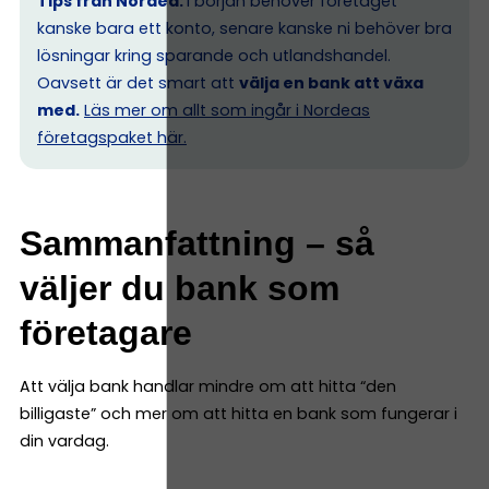
Tips från Nordea:
I början behöver företaget
kanske bara ett konto, senare kanske ni behöver bra
lösningar kring sparande och utlandshandel.
Oavsett är det smart att
välja en bank att växa
med.
Läs mer om allt som ingår i Nordeas
företagspaket här.
Sammanfattning – så
väljer du bank som
företagare
Att välja bank handlar mindre om att hitta “den
billigaste” och mer om att hitta en bank som fungerar i
din vardag.