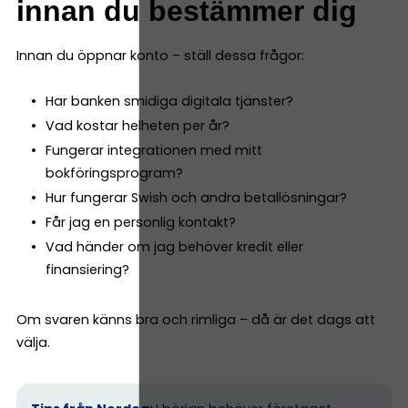
innan du bestämmer dig
Innan du öppnar konto – ställ dessa frågor:
Har banken smidiga digitala tjänster?
Vad kostar helheten per år?
Fungerar integrationen med mitt
bokföringsprogram?
Hur fungerar Swish och andra betallösningar?
Får jag en personlig kontakt?
Vad händer om jag behöver kredit eller
finansiering?
Om svaren känns bra och rimliga – då är det dags att
välja.