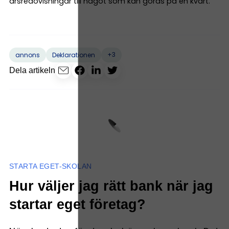
årsredovisningar till något som kan göras på en kvart.
+3
annons
Deklarationen
Dela artikeln
STARTA EGET-SKOLAN
Hur väljer jag rätt bank när jag
startar eget företag?