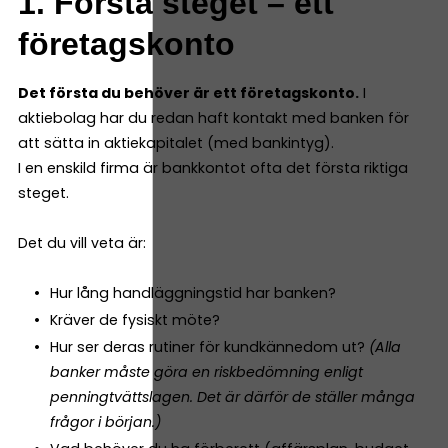
1. Första steget – ett
företagskonto
Det första du behöver är ett företagskonto.
I
aktiebolag har du redan haft kontakt med banken för
att sätta in aktiekapitalet (med bankintyg).
I en enskild firma är bankkontot ofta det första riktiga
steget.
Det du vill veta är:
Hur lång handläggningstid har banken?
Kräver de fysiskt möte?
Hur ser deras rutiner för kundkännedom ut?
(Alla
banker måste göra en riskbedömning enligt
penningtvättslagen. Det är därför de ställer många
frågor i början.)