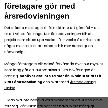
företagare gör med
årsredovisningen
Det största misstaget är faktiskt inte att göra fel – det
är att vänta för länge. När årsredovisningen blir ett
projekt som skjuts upp vecka efter vecka ökar risken att
något missas eller att arbetet blir mer stressigt än
nödvändigt.
Många företagare blir också förvånade över hur mycket
som idag går att automatisera. Om bokföringen är i
ordning,
behöver det inte ta mer än 15 minuter att få
klart årsredovisning
och skatt med
Årsredovisning
Online
.
– Man ska inte behöva vara ekonom för att kunna driva
företag. Vår vision har varit att baka in allt krångligt