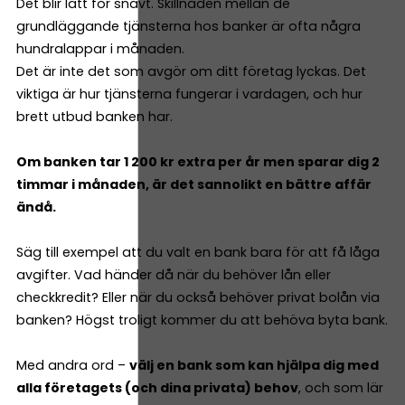
Det blir lätt för snävt. Skillnaden mellan de
grundläggande tjänsterna hos banker är ofta några
hundralappar i månaden.
Det är inte det som avgör om ditt företag lyckas. Det
viktiga är hur tjänsterna fungerar i vardagen, och hur
brett utbud banken har.
Om banken tar 1 200 kr extra per år men sparar dig 2
timmar i månaden, är det sannolikt en bättre affär
ändå.
Säg till exempel att du valt en bank bara för att få låga
avgifter. Vad händer då när du behöver lån eller
checkkredit? Eller när du också behöver privat bolån via
banken? Högst troligt kommer du att behöva byta bank.
Med andra ord –
välj en bank som kan hjälpa dig med
alla företagets (och dina privata) behov
, och som lär