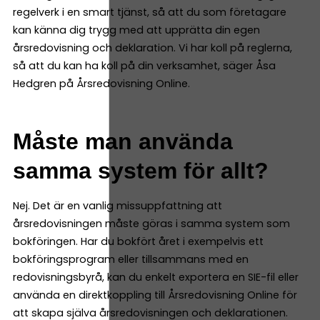
regelverk i en smart tjänst, så att du som företagare
kan känna dig trygg med att upprätta din egen
årsredovisning och deklaration. Vi har koll på reglerna,
så att du kan ha koll på din verksamhet, säger Åsa
Hedgren på Årsredovisning Online.
Måste man använda
samma system för allt?
Nej. Det är en vanlig missuppfattning att
årsredovisningen måste göras i samma system som
bokföringen. Har du bokfört året i exempelvis ett
bokföringsprogram eller tillsammans med en
redovisningsbyrå, kan du enkelt exportera en SIE-fil eller
använda en direktkoppling till Årsredovisning Online för
att skapa själva årsredovisningen och deklarationen.