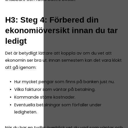
H3: Steg 4: Förbered din
ekonomiöversikt innan du tar
ledigt
Det är betydligt lättare att koppla av om du vet att
ekonomin ser bra ut. Innan semestern kan det vara klokt
att gå igenom:
Hur mycket pengar som finns på banken just nu.
Vilka fakturor som väntar på betalning.
Kommande större kostnader.
Eventuella betalningar som förfaller under
ledigheten.
När du har en tydlig överblick vet du vad som väntar och