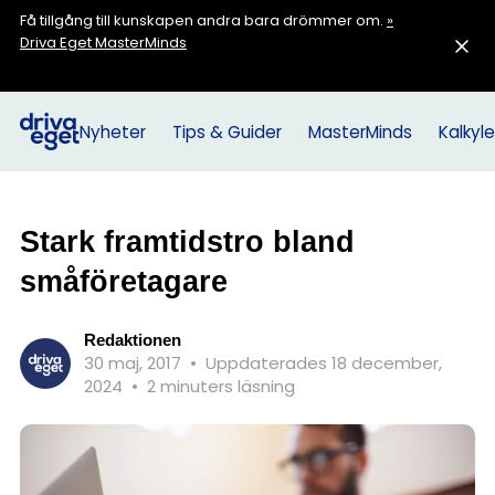
Få tillgång till kunskapen andra bara drömmer om.
»
Driva Eget MasterMinds
Nyheter
Tips & Guider
MasterMinds
Kalkyle
Stark framtidstro bland
småföretagare
Redaktionen
30 maj, 2017
•
Uppdaterades 18 december,
2024
•
2 minuters läsning