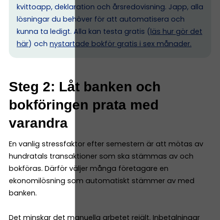
kvittoapp, deklaration och årsredovisning. Japp, alla
lösningar du behöver för att automatisera och
kunna ta ledigt. Alla kan testa gratis (
läs hur gör det
här
) och
nystartade bokför gratis i sex månader.
Steg 2: Låt banken och
bokföringen prata med
varandra
En vanlig stressfaktor efter semestern är att mötas av
hundratals transaktioner som ska stämmas av och
bokföras. Därför väljer många företagare en
ekonomilösning som automatiskt stämmer av med
banken.
Det minskar det manuella arbetet rejält. Inbetalningar