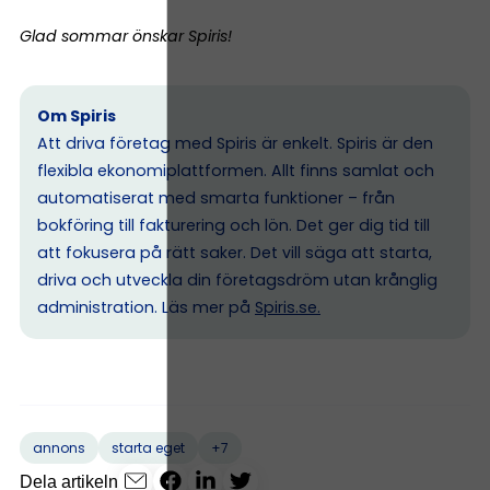
Glad sommar önskar Spiris!
Om Spiris
Att driva företag med Spiris är enkelt. Spiris är den
flexibla ekonomiplattformen. Allt finns samlat och
automatiserat med smarta funktioner – från
bokföring till fakturering och lön. Det ger dig tid till
att fokusera på rätt saker. Det vill säga att starta,
driva och utveckla din företagsdröm utan krånglig
administration. Läs mer på
Spiris.se
.
+7
annons
starta eget
Dela artikeln