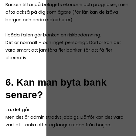
Banken tittar på bolagets ekonomi och prognoser, men
ofta också på dig som ägare (för lån kan de kräva
borgen och andra säkerheter).
I båda fallen gör banken en riskbedömning.
Det är normalt – och inget personligt. Därför kan det
vara smart att jämföra fler banker, för att få fler
alternativ.
6. Kan man byta bank
senare?
Ja, det går.
Men det är administrativt jobbigt. Därför kan det vara
värt att tänka ett steg längre redan från början.