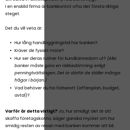
I en enskild firma är bankkontot ofta det första riktiga
steget.
Det du vill veta är:
Hur lång handläggningstid har banken?
Kräver de fysiskt möte?
Hur ser deras rutiner för kundkännedom ut?
(Alla
banker måste göra en riskbedömning enligt
penningtvättslagen. Det är därför de ställer många
frågor i början.)
Vad behöver du ha förberett (affärsplan, budget,
avtal)?
Varför är detta viktigt?
Jo, hur smidigt det är att
skaffa företagskonto, säger ganska mycket om hur
smidig resten av resan med banken kommer att bli.