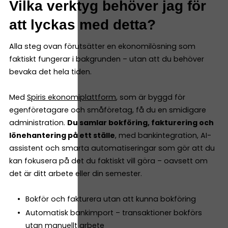
Vilka verktyg behöver jag för
att lyckas med detta?
Alla steg ovan förutsätter en ekonomilösning som
faktiskt fungerar i bakgrunden – utan att du behöver
bevaka det hela tiden.
Med
Spiris ekonomiplattform
, som är byggd för
egenföretagare och småföretag, få du en smidigare
administration.
Du samlar bokföring, fakturering och
lönehantering på ett ställe
, med bankintegration, AI-
assistent och smarta automatiseringar som gör att du
kan fokusera på det du faktiskt vill göra – oavsett om
det är ditt arbete eller din semester.
Bokför och fakturera utan att kunna bokföring
Automatisk bankimport – transaktioner bokförs
utan manuellt arbete