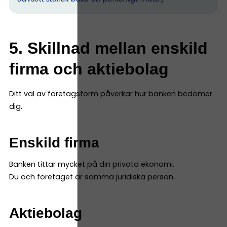
5. Skillnad mellan enskild
firma och aktiebolag
Ditt val av företagsform påverkar hur banken bedömer
dig.
Enskild firma
Banken tittar mycket på din privata ekonomi.
Du och företaget är samma juridiska person.
Aktiebolag