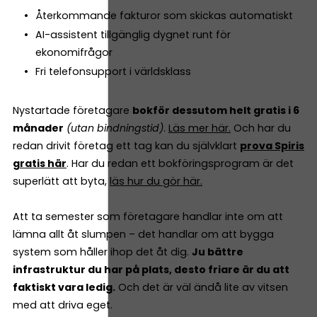
Återkommande fakturor som skickas automatiskt
AI-assistent tillgänglig dygnet runt för
ekonomifrågor
Fri telefonsupport i världsklass
Nystartade företagare
bokför dessutom helt gratis i 6
månader
(utan bindningstid)
.
Läs mer här.
Och har du
redan drivit företag ett tag kan du självklart
prova Spiris
gratis här
. Har du redan ett bokföringsprogram är det
superlätt att byta,
läs hur du gör här.
Att ta semester som företagare handlar inte om att
lämna allt åt slumpen – det handlar om att bygga
system som håller ihop det åt dig.
Ju bättre
infrastruktur du har på plats, desto friare är du att
faktiskt vara ledig.
Och det är väl ändå lite av vitsen
med att driva eget.