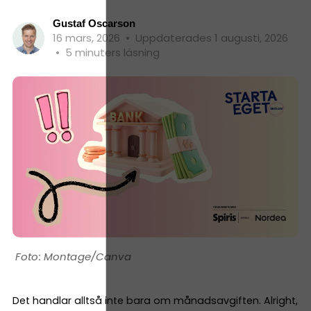
Gustaf Oscarson
16 mars, 2026
•
Uppdaterades 1 augusti, 2026
•
5 minuters läsning
Montage/Canva
Det handlar alltså inte bara om månadsavgiften. Alright,