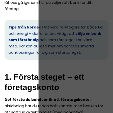
låt oss gå igenom hur du väljer rätt bank för ditt
företag.
Tips från Nordea!
Att vara företagare tar både tid
och energi – därför är det viktigt att
välja en bank
som förstår dig
och som företaget kan växa
med. Här kan du läsa mer om
Nordeas smarta
banklösningar för dig som startar eget.
1. Första steget – ett
företagskonto
Det första du behöver är ett företagskonto.
I
aktiebolag har du redan haft kontakt med banken för
att sätta in aktiekapitalet (med bankintyg).