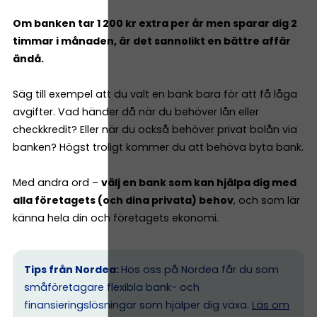
Om banken tar 1 200 kr extra per år men sparar dig 2
timmar i månaden, är det sannolikt en bättre affär
ändå.
Säg till exempel att du valt en bank bara för att få låga
avgifter. Vad händer då när du behöver lån eller
checkkredit? Eller när du också behöver privat bolån via
banken? Högst troligt kommer du att behöva byta bank.
Med andra ord –
välj en bank som kan hjälpa dig med
alla företagets (och dina privata) behov
, och som lär
känna hela din och företagets ekonomi.
Tips från Nordea:
Hos oss på Nordea får du som
småföretagare flexibla bank- och
finansieringslösningar som hjälper dig växa.
Läs om