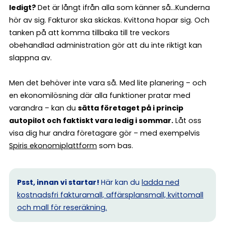
ledigt?
Det är långt ifrån alla som känner så…Kunderna
hör av sig. Fakturor ska skickas. Kvittona hopar sig. Och
tanken på att komma tillbaka till tre veckors
obehandlad administration gör att du inte riktigt kan
slappna av.
Men det behöver inte vara så. Med lite planering – och
en ekonomilösning där alla funktioner pratar med
varandra – kan du
sätta företaget på i princip
autopilot och faktiskt vara ledig i sommar.
Låt oss
visa dig hur andra företagare gör – med exempelvis
Spiris ekonomiplattform
som bas.
Psst, innan vi startar!
Här kan du
ladda ned
kostnadsfri fakturamall, affärsplansmall, kvittomall
och mall för reseräkning.