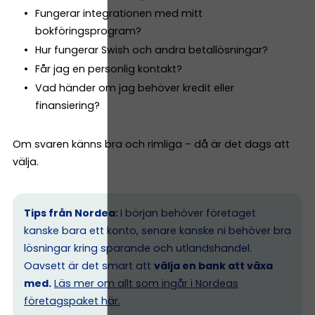
Fungerar integrationen med mitt
bokföringsprogram?
Hur fungerar Swish och andra betallösningar?
Får jag en personlig kontakt?
Vad händer om jag behöver kredit eller
finansiering?
Om svaren känns bra och rimliga – då är det dags att
välja.
Tips från Nordea:
I början behöver företaget
kanske bara ett konto, senare kanske ni behöver bra
lösningar kring sparande och utlandshandel.
Oavsett är det smart att
välja en bank att växa
med.
Läs mer om allt som ingår i Nordeas
företagspaket här.