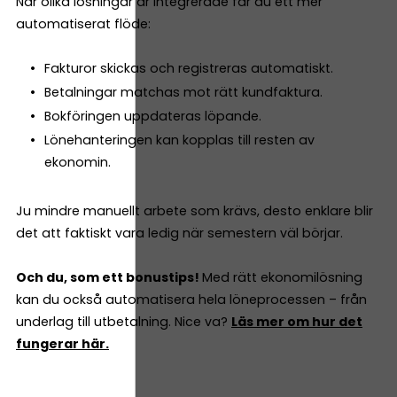
När olika lösningar är integrerade får du ett mer
automatiserat flöde:
Fakturor skickas och registreras automatiskt.
Betalningar matchas mot rätt kundfaktura.
Bokföringen uppdateras löpande.
Lönehanteringen kan kopplas till resten av
ekonomin.
Ju mindre manuellt arbete som krävs, desto enklare blir
det att faktiskt vara ledig när semestern väl börjar.
Och du, som ett bonustips!
Med rätt ekonomilösning
kan du också automatisera hela löneprocessen – från
underlag till utbetalning. Nice va?
Läs mer om hur det
fungerar här.