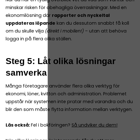
minskar risken för obehagliga överraskningar. Med en
ekonomilösning där
rapporter och nyckeltal
uppdateras löpande
kan du dessutom snabbt få koll
om du skulle vilja
(direkt i mobilen!)
– utan att behöva
logga in på flera olika ställen.
Steg 5: Låt olika lösningar
samverka
Många företagare använder flera olika verktyg för
ekonomi, löner, kvitton och administration. Problemet
uppstår när systemen inte pratar med varandra och du
blir den som måste flytta information mellan verktygen.
Läs också:
Fel i bokföringen?
Så undviker du dem!