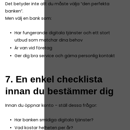
Det betyder inte att du måste välja “den perfekta
banken”.
Men välj en bank som:
Har fungerande digitala tjänster och ett stort
utbud som matchar dina behov
Är van vid företag
Ger dig bra service och gärna personlig kontakt
7. En enkel checklista
innan du bestämmer dig
Innan du öppnar konto – ställ dessa frågor:
Har banken smidiga digitala tjänster?
Vad kostar helheten per år?