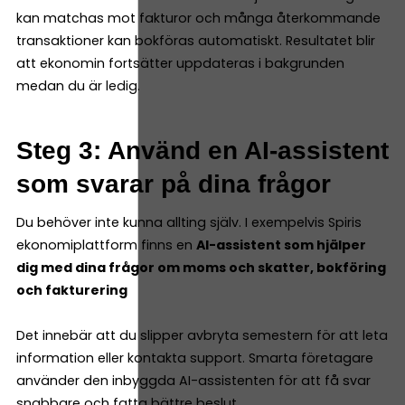
kan matchas mot fakturor och många återkommande
transaktioner kan bokföras automatiskt. Resultatet blir
att ekonomin fortsätter uppdateras i bakgrunden
medan du är ledig.
Steg 3: Använd en AI-assistent
som svarar på dina frågor
Du behöver inte kunna allting själv. I exempelvis Spiris
ekonomiplattform finns en
AI-assistent som hjälper
dig med dina frågor om moms och skatter, bokföring
och fakturering
Det innebär att du slipper avbryta semestern för att leta
information eller kontakta support. Smarta företagare
använder den inbyggda AI-assistenten för att få svar
snabbare och fatta bättre beslut.