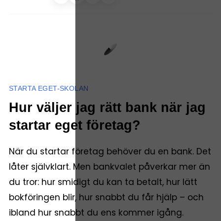
STARTA EGET-SKOLAN
Hur väljer jag rätt bank när jag
startar eget företag?
När du startar företag behöver du en bank. Det
låter självklart. Men bankvalet påverkar mer än
du tror: hur smidigt du kan ta betalt, hur lätt
bokföringen blir, hur snabbt du får hjälp – och
ibland hur snabbt du ens kommer igång.