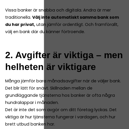
Vissa banker är snabba och digitala. Andra är mer
traditionella.
Välj inte automatiskt samma bank som
du har privat,
utan jämför ordentligt. Och framförallt,
välj en bank där du känner förtroende.
2. Avgifter är viktiga – men
helheten är viktigare
Många jämför bara månadsavgifter när de väljer bank.
Det blir lätt för snävt. Skillnaden mellan de
grundläggande tjänsterna hos banker är ofta några
hundralappar i månaden.
Det är inte det som avgör om ditt företag lyckas. Det
viktiga är hur tjänsterna fungerar i vardagen, och hur
brett utbud banken har.