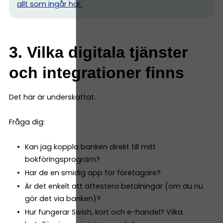
allt som ingår här.
3. Vilka digitala tjänster
och integrationer finns
Det här är underskattat.
Fråga dig:
Kan jag koppla banken direkt till mitt
bokföringsprogram?
Har de en smidig app för företagare?
Är det enkelt att attestera betalningar (om du nu
gör det via banken)?
Hur fungerar Swish, kort och e-handel? Vilka