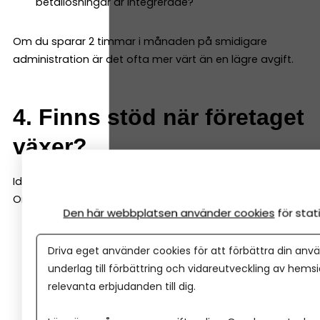
betallösningar är integrerade?
Om du sparar 2 timmar i månaden på smidigare
administration är det ofta mer värt än en lägre avgift.
4. Finns stöd när företaget
växer?
Idag kanske du bara behöver ett konto.
Om två år kanske du behöver:
Den här webbplatsen använder cookies
för sta
Checkkredit
Driva eget använder cookies för att förbättra din anvä
Företagslån
underlag till förbättring och vidareutveckling av hems
Leasing
relevanta erbjudanden till dig.
Rådgivning kring investeringar