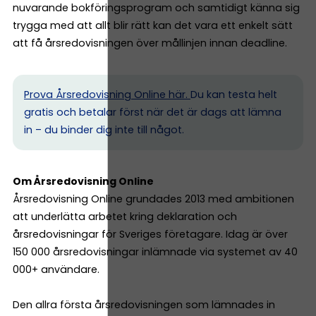
nuvarande bokföringsprogram och samtidigt känna sig
trygga med att allt blir rätt kan det vara ett enkelt sätt
att få årsredovisningen över mållinjen innan deadline.
Prova Årsredovisning Online här.
Du kan testa helt
gratis och betalar först när det är dags att lämna
in – du binder dig inte till något.
Om Årsredovisning Online
Årsredovisning Online grundades 2013 med ambitionen
att underlätta arbetet kring deklaration och
årsredovisningar för Sveriges företagare. Idag är över
150 000 årsredovisningar inlämnade via systemet av 40
000+ användare.
Den allra första årsredovisningen som lämnades in