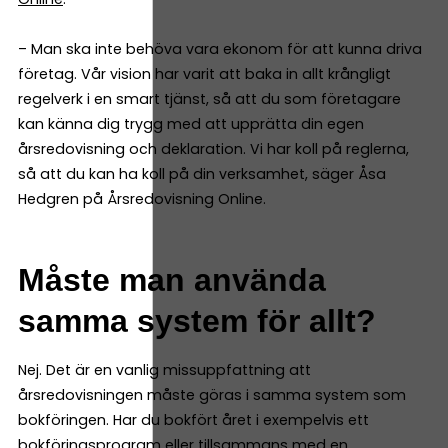
– Man ska inte behöva vara ekonom för att kunna driva
företag. Vår vision har varit att baka in allt krångligt
regelverk i en smart tjänst, så att du som företagare
kan känna dig trygg med att upprätta din egen
årsredovisning och deklaration. Vi har koll på reglerna,
så att du kan ha koll på din verksamhet, säger Åsa
Hedgren på Årsredovisning Online.
Måste man använda
samma system för allt?
Nej. Det är en vanlig missuppfattning att
årsredovisningen måste göras i samma system som
bokföringen. Har du bokfört året i exempelvis ett
bokföringsprogram eller tillsammans med en