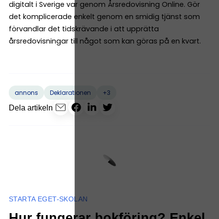
digitalt i Sverige var genom Årsredovisning Online. Gör
det komplicerade enkelt genom en smidig tjänst som
förvandlar det tidskrävande i att upprätta
årsredovisningar till något som kan göras på en kvart.
+3
annons
Deklarationen
Dela artikeln
STARTA EGET-SKOLAN
Hur fungerar bokföring? Enkel