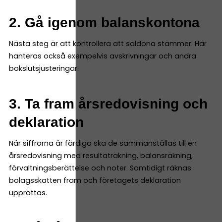
2. Gå igenom balanskontona
Nästa steg är att kontrollera att saldona stämmer. Här
hanteras också exempelvis avskrivningar och andra
bokslutsjusteringar.
3. Ta fram årsredovisning och
deklaration
När siffrorna är färdiga ska de sammanställas till en
årsredovisning med resultaträkning, balansräkning,
förvaltningsberättelse och noter. Samtidigt räknas
bolagsskatten fram och företagets deklaration
upprättas.