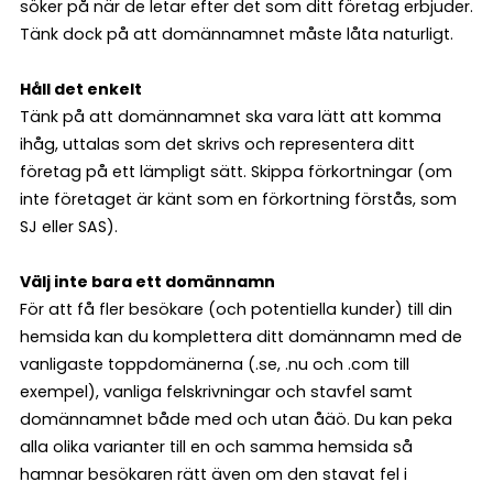
söker på när de letar efter det som ditt företag erbjuder.
Tänk dock på att domännamnet måste låta naturligt.
Håll det enkelt
Tänk på att domännamnet ska vara lätt att komma
ihåg, uttalas som det skrivs och representera ditt
företag på ett lämpligt sätt. Skippa förkortningar (om
inte företaget är känt som en förkortning förstås, som
SJ eller SAS).
Välj inte bara ett domännamn
För att få fler besökare (och potentiella kunder) till din
hemsida kan du komplettera ditt domännamn med de
vanligaste toppdomänerna (.se, .nu och .com till
exempel), vanliga felskrivningar och stavfel samt
domännamnet både med och utan åäö. Du kan peka
alla olika varianter till en och samma hemsida så
hamnar besökaren rätt även om den stavat fel i