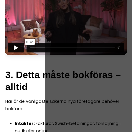
3. Detta måste bokföras –
alltid
Här är de vanligaste sakerna nya företagare behöver
bokföra:
Intäkter:
Fakturor, Swish-betalningar, försäljning i
butik eller online.