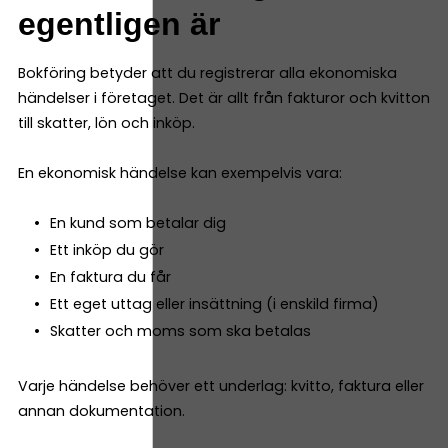
egentligen är
Bokföring betyder att du registrerar alla ekonomiska
händelser i företaget. Det är allt från fakturor och kvitton
till skatter, lön och inköp.
En ekonomisk händelse kan exempelvis vara:
En kund som betalar dig
Ett inköp du gör
En faktura du får
Ett eget uttag eller insättning (i enskild firma)
Skatter och moms som ska betalas
Varje händelse behöver ett underlag: kvitto, faktura eller
annan dokumentation.