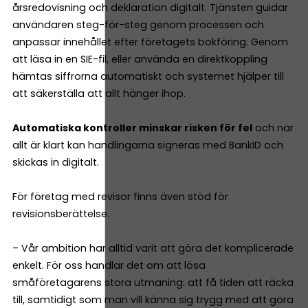
årsredovisning och deklaration digitalt. Tjänsten guidar
användaren steg-för-steg genom processen och
anpassar innehållet efter företagets bokföring. Genom
att läsa in en SIE-fil, eller använda en direktkoppling
hämtas siffrorna automatiskt och systemet hjälper till
att säkerställa att allt hänger ihop.
Automatiska kontroller minskar risken för fel
och när
allt är klart kan handlingarna signeras med BankID och
skickas in digitalt.
För företag med revisor finns även stöd för
revisionsberättelse.
– Vår ambition har alltid varit att göra det komplicerade
enkelt. För oss handlar det om att lösa
småföretagarens stora utmaning: att få tiden att räcka
till, samtidigt som man vill känna sig trygg med att göra