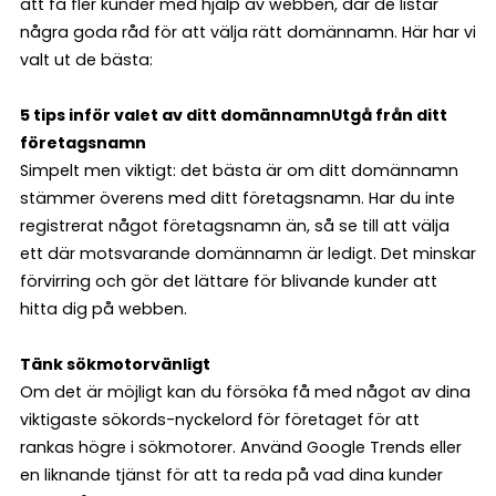
att få fler kunder med hjälp av webben, där de listar
några goda råd för att välja rätt domännamn. Här har vi
valt ut de bästa:
5 tips inför valet av ditt domännamn
Utgå från ditt
företagsnamn
Simpelt men viktigt: det bästa är om ditt domännamn
stämmer överens med ditt företagsnamn. Har du inte
registrerat något företagsnamn än, så se till att välja
ett där motsvarande domännamn är ledigt. Det minskar
förvirring och gör det lättare för blivande kunder att
hitta dig på webben.
Tänk sökmotorvänligt
Om det är möjligt kan du försöka få med något av dina
viktigaste sökords-nyckelord för företaget för att
rankas högre i sökmotorer. Använd Google Trends eller
en liknande tjänst för att ta reda på vad dina kunder