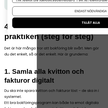
Läs gärna vår
personuppgiftspolicy
. Om du samtycker t
kund hos oss, får du ett på köpet.
Läs mer här.
Om du vill ändra ditt val i efterhand hittar du den möjl
ENDAST NÖDVÄNDIGA
TILLÅT ALLA
4. Så fungerar bokföring i
praktiken (steg för steg)
Det är här många tror att bokföring blir svårt. Men gör
du det enkelt, så är det enkelt. Här är grunderna:
1. Samla alla kvitton och
fakturor digitalt
Du ska inte spara kvitton och fakturor löst – de ska in i
systemet.
Ett bra bokföringsprogram kan både ta emot digitala