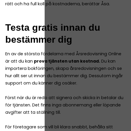
rätt och ha full koll på kostnaderna, berättar Åsa.
Testa gratis innan du
bestämmer dig
En av de största fördelarna med Årsredovisning Online
är att du kan
prova tjänsten utan kostnad.
Du kan
importera bokföringen, skapa årsredovisningen och se
hur allt ser ut innan du bestämmer dig. Dessutom ingår
support om du känner dig osäker.
Först när du är redo att signera och skicka in betalar du
för tjänsten. Det finns inga abonnemang eller löpande
avgifter att ta ställning till.
För företagare som vill bli klara snabbt, behålla sitt