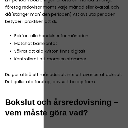
företag redovisar moms varje månad eller kvartal, och
då 'stänger man' den perioden) Att avsluta perioden
betyder i praktiken att du:
Bokfört alla händelser för månaden
Matchat bankkontot
Säkrat att alla kvitton finns digitalt
Kontrollerat att momsen stämmer
Du gör alltså ett månadsslut, inte ett avancerat bokslut.
Det gäller alla företag, oavsett bolagsform.
Bokslut och årsredovisning –
vem måste göra vad?