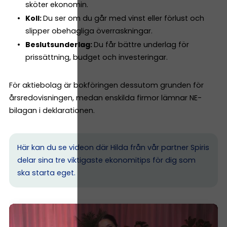
sköter ekonomin.
Koll:
Du ser om du går med vinst eller förlust och
slipper obehagliga överraskningar.
Beslutsunderlag:
Du får bättre underlag för
prissättning, budget och investeringar.
För aktiebolag är bokföringen dessutom grunden för
årsredovisningen, medan enskilda firmor lämnar NE-
bilagan i deklarationen.
Här kan du se videon där Hilda från vår partner Spiris
delar sina tre viktigaste ekonomitips för dig som
ska starta eget.