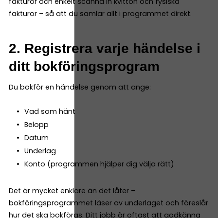
fakturor och enkelt scanna in kvitton och fysiska
fakturor – så att du samlar allt i programmet direkt.
2. Registrera varje händelse i
ditt bokföringsprogram
Du bokför en händelse genom att ange:
Vad som hänt
Belopp
Datum
Underlag
Konto (programmen hjälper dig välja rätt)
Det är mycket enklare än det låter –
bokföringsprogrammet läser av underlaget och föreslår
hur det ska bokföras. Ditt jobb är oftast att godkänna