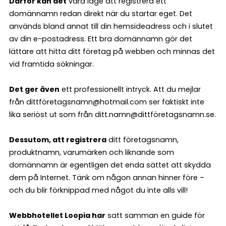
Därför kan det
vara läge att registrera ett
domännamn redan direkt när du startar eget. Det
används bland annat till din hemsideadress och i slutet
av din e-postadress. Ett bra domännamn gör det
lättare att hitta ditt företag på webben och minnas det
vid framtida sökningar.
Det ger även
ett professionellt intryck. Att du mejlar
från dittföretagsnamn@hotmail.com ser faktiskt inte
lika seriöst ut som från ditt.namn@dittföretagsnamn.se.
Dessutom, att registrera
ditt företagsnamn,
produktnamn, varumärken och liknande som
domännamn är egentligen det enda sättet att skydda
dem på Internet. Tänk om någon annan hinner före –
och du blir förknippad med något du inte alls vill!
Webbhotellet Loopia har
satt samman en guide för