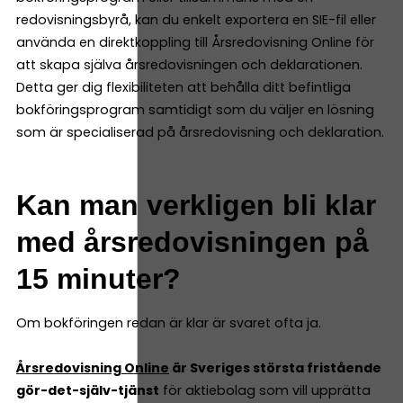
redovisningsbyrå, kan du enkelt exportera en SIE-fil eller
använda en direktkoppling till Årsredovisning Online för
att skapa själva årsredovisningen och deklarationen.
Detta ger dig flexibiliteten att behålla ditt befintliga
bokföringsprogram samtidigt som du väljer en lösning
som är specialiserad på årsredovisning och deklaration.
Kan man verkligen bli klar
med årsredovisningen på
15 minuter?
Om bokföringen redan är klar är svaret ofta ja.
Årsredovisning Online
är Sveriges största fristående
gör-det-själv-tjänst
för aktiebolag som vill upprätta