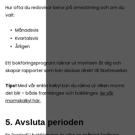
Hur ofta du redovisar beror på omsättning och om du
valt:
Månadsvis
Kvartalsvis
Årligen
Ett bokföringsprogram räknar ut momsen åt dig och
skapar rapporter som kan skickas direkt till Skatteverket.
Tips!
Med vår enkla kalkyl kan du räkna ut vilken moms
det blir – både framlänges och baklänges.
Se vår
momskalkyl här.
5. Avsluta perioden
En “period” i bokföringen är ofta en månad (många