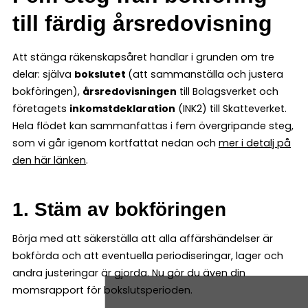
till färdig årsredovisning
Att stänga räkenskapsåret handlar i grunden om tre
delar: själva
bokslutet
(att sammanställa och justera
bokföringen),
årsredovisningen
till Bolagsverket och
företagets
inkomstdeklaration
(INK2) till Skatteverket.
Hela flödet kan sammanfattas i fem övergripande steg,
som vi går igenom kortfattat nedan och
mer i detalj på
den här länken
.
1. Stäm av bokföringen
Börja med att säkerställa att alla affärshändelser är
bokförda och att eventuella periodiseringar, lager och
andra justeringar är gjorda. Nu gör du även din
momsrapport för bokslutsperioden.