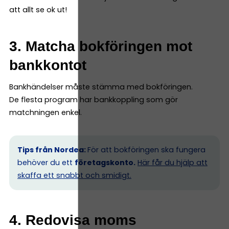
att allt se ok ut!
3. Matcha bokföringen mot
bankkontot
Bankhändelser måste stämma med bokföringen.
De flesta program har bankkoppling som gör
matchningen enkel.
Tips från Nordea:
För att bokföringen ska fungera
behöver du ett
företagskonto.
Här får du hjälp att
skaffa ett snabbt och smidigt.
4. Redovisa moms