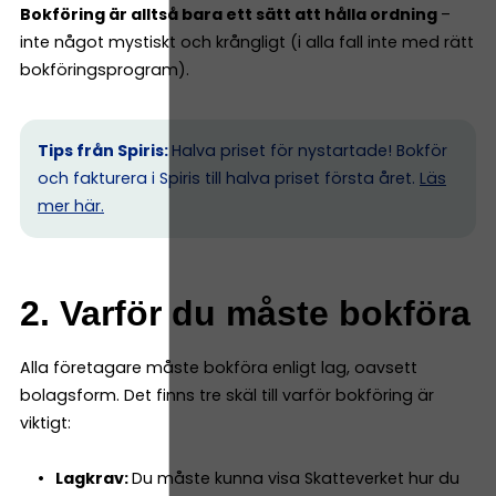
Bokföring är alltså bara ett sätt att hålla ordning
–
inte något mystiskt och krångligt (i alla fall inte med rätt
bokföringsprogram).
Tips från Spiris:
Halva priset för nystartade! Bokför
och fakturera i Spiris till halva priset första året.
Läs
mer här.
2. Varför du måste bokföra
Alla företagare måste bokföra enligt lag, oavsett
bolagsform. Det finns tre skäl till varför bokföring är
viktigt:
Lagkrav:
Du måste kunna visa Skatteverket hur du