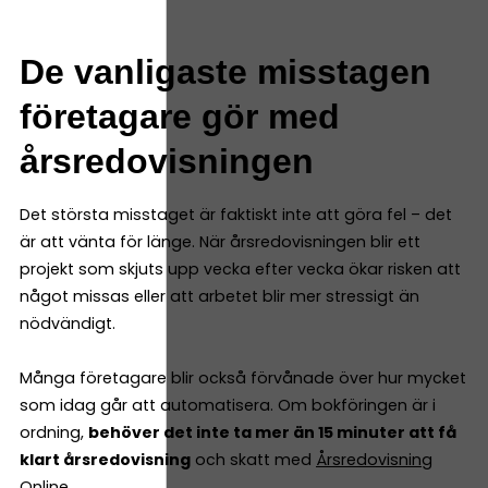
De vanligaste misstagen
företagare gör med
årsredovisningen
Det största misstaget är faktiskt inte att göra fel – det
är att vänta för länge. När årsredovisningen blir ett
projekt som skjuts upp vecka efter vecka ökar risken att
något missas eller att arbetet blir mer stressigt än
nödvändigt.
Många företagare blir också förvånade över hur mycket
som idag går att automatisera. Om bokföringen är i
ordning,
behöver det inte ta mer än 15 minuter att få
klart årsredovisning
och skatt med
Årsredovisning
Online
.