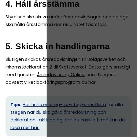
4. Håll årsstämma
Styrelsen ska skriva under årsredovisningen och bolaget
ska hålla årsstämma där resultatet fastställs.
5. Skicka in handlingarna
Slutligen skickas årsredovisningen till Bolagsverket och
Inkomstdeklaration 2 till Skatteverket. Detta görs smidigt
med tjänsten
Årsredovisning Online
, som fungerar
oavsett vilket bokföringsprogram du har.
Tips:
Här finns en steg-för-steg-checklista
för alla
stegen när du ska göra årsredovisning och
deklaration i aktiebolag. Har du enskild firma kan du
l
äsa mer här.