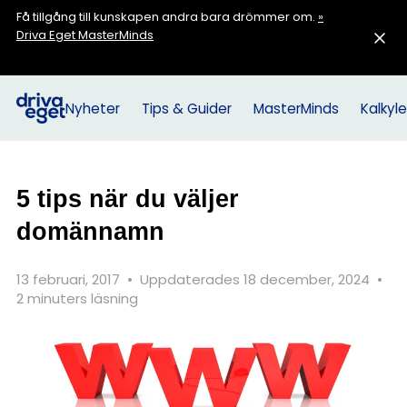
Få tillgång till kunskapen andra bara drömmer om.
»
Driva Eget MasterMinds
Nyheter
Tips & Guider
MasterMinds
Kalkyle
5 tips när du väljer
domännamn
13 februari, 2017
•
Uppdaterades 18 december, 2024
•
2 minuters läsning