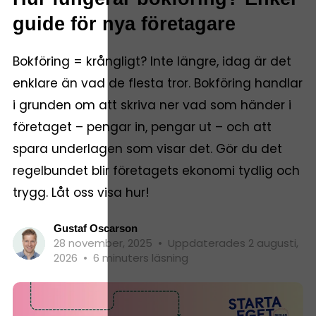
guide för nya företagare
Bokföring = krångligt? Inte längre, idag är det
enklare än vad de flesta tror. Bokföring handlar
i grunden om att skriva ner vad som händer i
företaget – pengar in, pengar ut – och att
spara underlagen som visar det. Gör du det
regelbundet blir företagets ekonomi tydlig och
trygg. Låt oss visa hur!
Gustaf Oscarson
28 november, 2025
•
Uppdaterades 2 augusti,
2026
•
6 minuters läsning