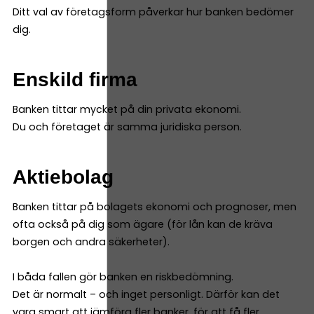
Ditt val av företagsform påverkar hur banken bedömer
dig.
Enskild firma
Banken tittar mycket på din privata ekonomi.
Du och företaget är samma juridiska person.
Aktiebolag
Banken tittar på bolagets ekonomi och prognoser, men
ofta också på dig som ägare (för lån kan de kräva
borgen och andra säkerheter).
I båda fallen gör banken en riskbedömning.
Det är normalt – och inget personligt. Därför kan det
vara smart att jämföra fler banker, för att få fler