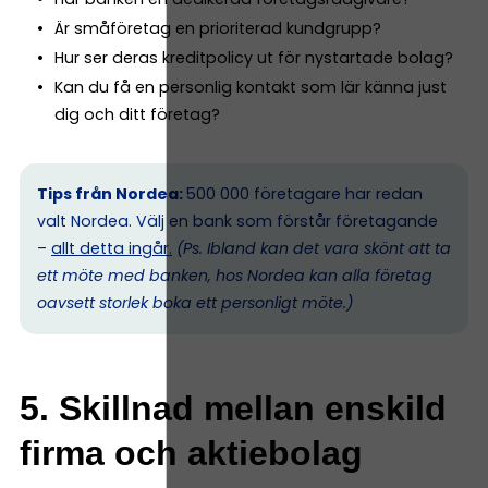
Är småföretag en prioriterad kundgrupp?
Hur ser deras kreditpolicy ut för nystartade bolag?
Kan du få en personlig kontakt som lär känna just
dig och ditt företag?
Tips från Nordea:
500 000 företagare har redan
valt Nordea. Välj en bank som förstår företagande
–
allt detta ingår.
(Ps. I
bland kan det vara skönt att ta
ett möte med banken, hos Nordea kan alla företag
oavsett storlek boka ett personligt möte.)
5. Skillnad mellan enskild
firma och aktiebolag