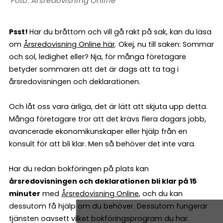
Årsredovisning Online
Psst!
Har du bråttom och vill gå rakt på sak, kan du läsa
om
Årsredovisning Online här
. Okej, nu till saken: Sommar
och sol, ledighet eller? Nja, för många företagare
betyder sommaren att det är dags att ta tag i
årsredovisningen och deklarationen.
Och låt oss vara ärliga, det är lätt att skjuta upp detta.
Många företagare tror att det krävs flera dagars jobb,
avancerade ekonomikunskaper eller hjälp från en
konsult för att bli klar. Men så behöver det inte vara.
Har du redan bokföringen på plats kan
årsredovisningen och deklarationen bli klar på 15
minuter
med
Årsredovisning Online
, och du kan
dessutom få hjälp om du behöver. Dessutom fungerar
tjänsten oavsett vilket bokföringsprogram du har.