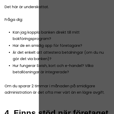
Det här är underskattat.
Fråga dig:
Kan jag koppla banken direkt till mitt
bokföringsprogram?
Har de en smidig app för företagare?
Är det enkelt att attestera betalningar (om du nu
gör det via banken)?
Hur fungerar Swish, kort och e-handel? Vilka
betallösningar är integrerade?
Om du sparar 2 timmar i månaden på smidigare
administration är det ofta mer värt än en lägre avgift.
4. Finns stöd när företaget