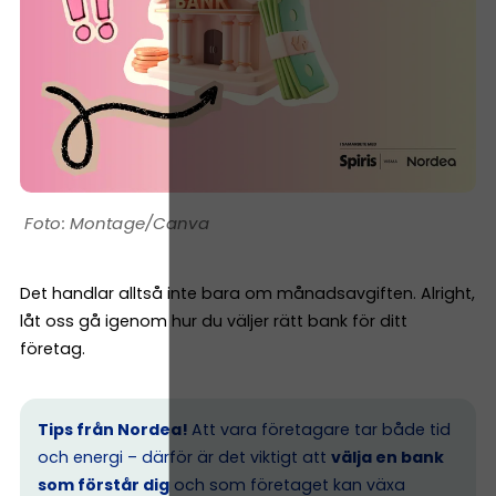
Montage/Canva
Det handlar alltså inte bara om månadsavgiften. Alright,
låt oss gå igenom hur du väljer rätt bank för ditt
företag.
Tips från Nordea!
Att vara företagare tar både tid
och energi – därför är det viktigt att
välja en bank
som förstår dig
och som företaget kan växa