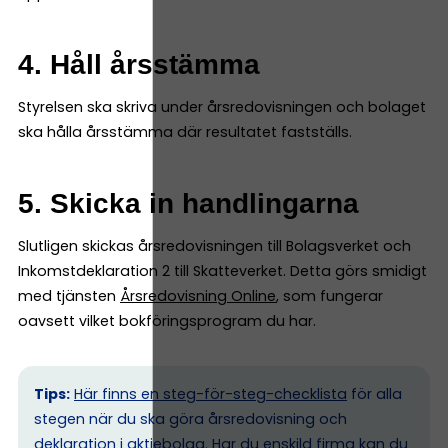
4. Håll årsstämma
Styrelsen ska skriva under årsredovisningen och bolaget
ska hålla årsstämma där resultatet fastställs.
5. Skicka in handlingarna
Slutligen skickas årsredovisningen till Bolagsverket och
Inkomstdeklaration 2 till Skatteverket. Detta görs smidigt
med tjänsten
Årsredovisning Online
, som fungerar
oavsett vilket bokföringsprogram du har.
Tips:
Här finns en steg-för-steg-checklista
för alla
stegen när du ska göra årsredovisning och
deklaration i aktiebolag. Har du enskild firma kan du