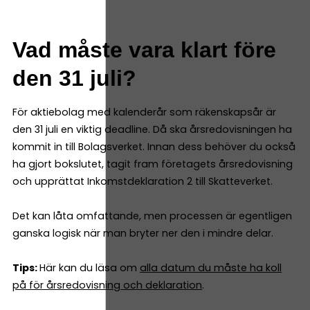
Vad måste vara klart före
den 31 juli?
För aktiebolag med kalenderår som räkenskapsår är
den 31 juli en viktig deadline. Då ska årsredovisningen ha
kommit in till Bolagsverket. Innan dess behöver du också
ha gjort bokslutet, tagit fram företagets årsredovisning
och upprättat Inkomstdeklaration 2 till Skatteverket.
Det kan låta omfattande, men processen är egentligen
ganska logisk när man bryter ner den i mindre delar.
Tips:
Här kan du läsa om
alla datum du måste ha koll
på för årsredovisning och deklaration
.