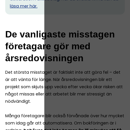
l
äsa mer här.
De vanligaste misstagen
företagare gör med
årsredovisningen
Det största misstaget är faktiskt inte att göra fel – det
är att vänta för länge. När årsredovisningen blir ett
projekt som skjuts upp vecka efter vecka ökar risken att
något missas eller att arbetet blir mer stressigt än
nödvändigt.
Många företagare blir också förvånade över hur mycket
som idag går att automatisera. Om bokföringen är i