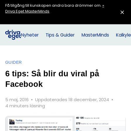
Få tillgång till kunskapen andra bara drömmer om.
»
Driva Eget MasterMinds
Nyheter
Tips & Guider
MasterMinds
Kalkyle
GUIDER
6 tips: Så blir du viral på
Facebook
5 maj, 2016
•
Uppdaterades 18 december, 2024
•
4 minuters läsning