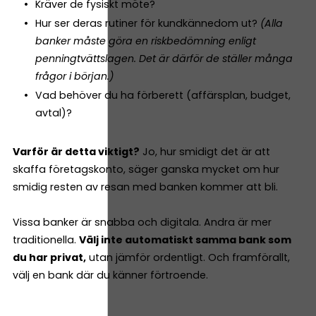
Kräver de fysiskt möte?
Hur ser deras rutiner för kundkännedom ut?
(Alla
banker måste göra en riskbedömning enligt
penningtvättslagen. Det är därför de ställer många
frågor i början.)
Vad behöver du ha förberett (affärsplan, budget,
avtal)?
Varför är detta viktigt?
Jo, hur smidigt det är att
skaffa företagskonto, säger ganska mycket om hur
smidig resten av resan med banken kommer att bli.
Vissa banker är snabba och digitala. Andra är mer
traditionella.
Välj inte automatiskt samma bank som
du har privat,
utan jämför ordentligt. Och framförallt,
välj en bank där du känner förtroende.