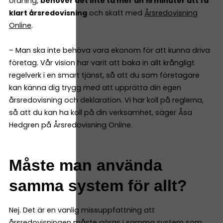
ordning,
behöver det inte ta mer än 15 minuter att få
klart årsredovisning
och skatt med
Årsredovisning
Online
.
– Man ska inte behöva vara ekonom för att kunna driva
företag. Vår vision har varit att baka in allt krångligt
regelverk i en smart tjänst, så att du som företagare
kan känna dig trygg med att upprätta din egen
årsredovisning och deklaration. Vi har koll på reglerna,
så att du kan ha koll på din verksamhet, säger Åsa
Hedgren på Årsredovisning Online.
Måste man använda
samma system för allt?
Nej. Det är en vanlig missuppfattning att
årsredovisningen måste göras i samma system som