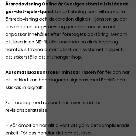
Årsredovisning Online
är Sveriges största fristående
gör-det-själv-tjänst
för aktiebolag som vill upprätta
årsredovisning och deklaration digitalt. Tjänsten guidar
användaren steg-för-steg genom processen och
anpassar innehållet efter företagets bokföring. Genom
att läsa in en SIE-fil, eller använda en direktkoppling
hämtas siffrorna automatiskt och systemet hjälper till
att säkerställa att allt hänger ihop.
Automatiska kontroller minskar risken för fel
och när
allt är klart kan handlingarna signeras med BankID och
skickas in digitalt.
För företag med revisor finns även stöd för
revisionsberättelse.
– Vår ambition har alltid varit att göra det komplicerade
enkelt. För oss handlar det om att lösa