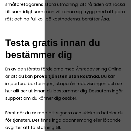
småföretagarens stora utmaning: att få tiden att räcka
till, samtidigt som man vill känna sig trygg med att göra
rätt och ha full koll på kostnaderna, berättar Åsa.
Testa gratis innan du
bestämmer dig
En av de största fördelarna med Årsredovisning Online
är att du kan
prova tjänsten utan kostnad.
Du kan
importera bokföringen, skapa årsredovisningen och se
hur allt ser ut innan du bestämmer dig. Dessutom ingår
support om du känner dig osäker.
Först när du är redo att signera och skicka in betalar du
för tjänsten. Det finns inga abonnemang eller löpande
avgifter att ta ställning till.