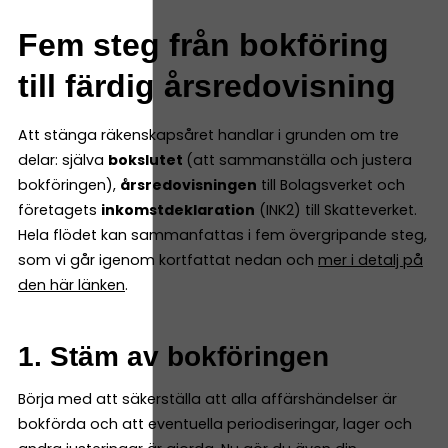
Fem steg från bokföring
till färdig årsredovisning
Att stänga räkenskapsåret handlar i grunden om tre
delar: själva
bokslutet
(att sammanställa och justera
bokföringen),
årsredovisningen
till Bolagsverket och
företagets
inkomstdeklaration
(INK2) till Skatteverket.
Hela flödet kan sammanfattas i fem övergripande steg,
som vi går igenom kortfattat nedan och
mer i detalj på
den här länken
.
1. Stäm av bokföringen
Börja med att säkerställa att alla affärshändelser är
bokförda och att eventuella periodiseringar, lager och