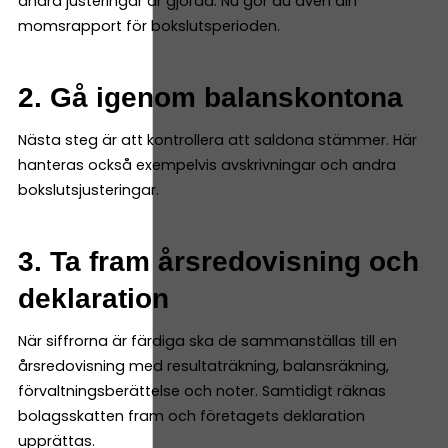
andra justeringar är gjorda. Nu gör du även din
momsrapport för bokslutsperioden.
2. Gå igenom balanskontona
Nästa steg är att kontrollera att saldona stämmer. Här
hanteras också exempelvis avskrivningar och andra
bokslutsjusteringar.
3. Ta fram årsredovisning och
deklaration
När siffrorna är färdiga ska de sammanställas till en
årsredovisning med resultaträkning, balansräkning,
förvaltningsberättelse och noter. Samtidigt räknas
bolagsskatten fram och företagets deklaration
upprättas.