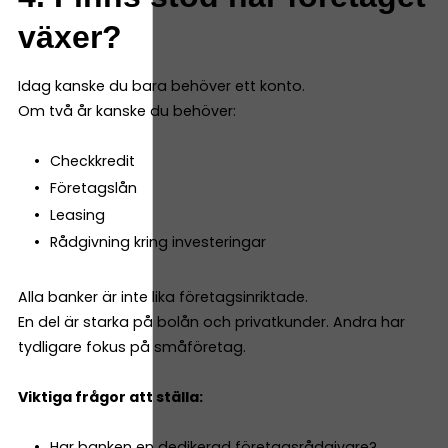
växer?
Idag kanske du bara behöver ett konto.
Om två år kanske du behöver:
Checkkredit
Företagslån
Leasing
Rådgivning kring investeringar
Alla banker är inte lika företagsinriktade.
En del är starka på bolån och privatkunder. Andra har
tydligare fokus på småföretag.
Viktiga frågor att ställa:
Har banken en dedikerad företagsrådgivare?