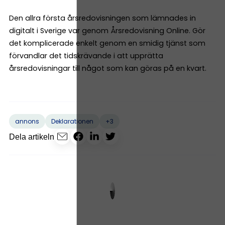
Den allra första årsredovisningen som lämnades in
digitalt i Sverige var genom Årsredovisning Online. Gör
det komplicerade enkelt genom en smidig tjänst som
förvandlar det tidskrävande i att upprätta
årsredovisningar till något som kan göras på en kvart.
+3
annons
Deklarationen
Dela artikeln