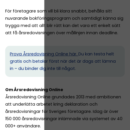
För företagare som vill bli klara snabbt, behålla sitt
nuvarande bokföringsprogram och samtidigt känna sig
trygga med att allt blir rätt kan det vara ett enkelt sätt
att få årsredovisningen över mållinjen innan deadline.
Prova Årsredovisning Online här.
Du kan testa helt
gratis och betalar först när det är dags att lämna
in – du binder dig inte till något.
Om Årsredovisning Online
Årsredovisning Online grundades 2013 med ambitionen
att underlätta arbetet kring deklaration och
årsredovisningar för Sveriges företagare. Idag är över
150 000 årsredovisningar inlämnade via systemet av 40
000+ användare.