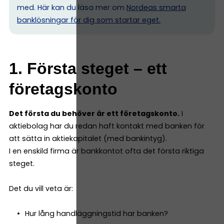
med. Här kan du läsa mer om
Nordeas smarta
banklösningar för dig som startar eget.
1. Första steget – ett
företagskonto
Det första du behöver är ett företagskonto.
I
aktiebolag har du redan haft kontakt med banken för
att sätta in aktiekapitalet (med bankintyg).
I en enskild firma är bankkontot ofta det första riktiga
steget.
Det du vill veta är:
Hur lång handläggningstid har banken?