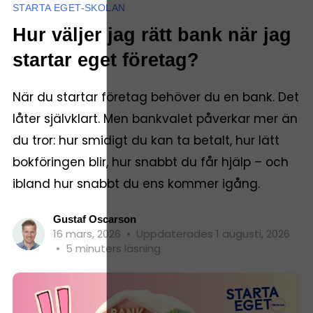
STARTA EGET-SKOLAN
Hur väljer jag rätt bank när jag
startar eget företag?
När du startar företag behöver du en bank. Det
låter självklart. Men bankvalet påverkar mer än
du tror: hur smidigt du kan ta betalt, hur lätt
bokföringen blir, hur snabbt du får hjälp – och
ibland hur snabbt du ens kommer igång.
Gustaf Oscarson
16 mars, 2026
•
Uppdaterades 1 augusti, 2026
•
5 minuters läsning