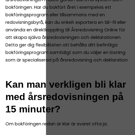
bokföringen. Har du bokfört året i exempelvis ett
bokföringsprogram eller tillsammans med en
redovisningsbyrå, kan du enkelt exportera en SIE-fil eller
använda en direktkoppling till Årsredovisning Online för
att skapa själva årsredovisningen och deklarationen.
Detta ger dig flexibiliteten att behålla ditt befintliga
bokföringsprogram samtidigt som du väljer en lösning
som är specialiserad på årsredovisning och deklaration.
Kan man verkligen bli klar
med årsredovisningen på
15 minuter?
Om bokföringen redan är klar är svaret ofta ja.