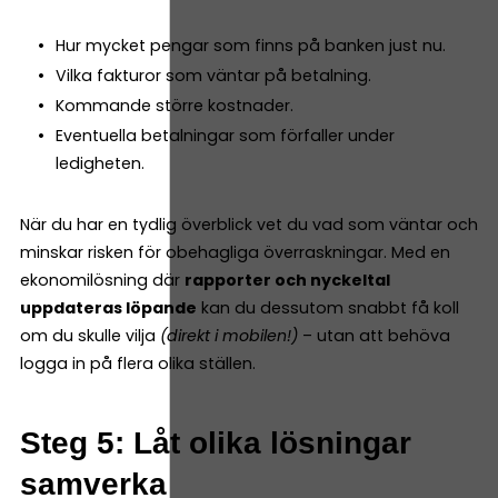
Hur mycket pengar som finns på banken just nu.
Vilka fakturor som väntar på betalning.
Kommande större kostnader.
Eventuella betalningar som förfaller under
ledigheten.
När du har en tydlig överblick vet du vad som väntar och
minskar risken för obehagliga överraskningar. Med en
ekonomilösning där
rapporter och nyckeltal
uppdateras löpande
kan du dessutom snabbt få koll
om du skulle vilja
(direkt i mobilen!)
– utan att behöva
logga in på flera olika ställen.
Steg 5: Låt olika lösningar
samverka