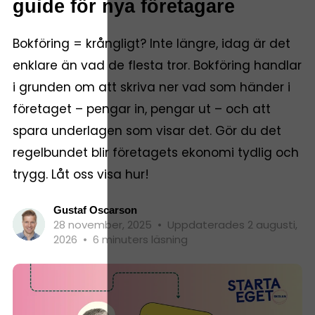
guide för nya företagare
Bokföring = krångligt? Inte längre, idag är det
enklare än vad de flesta tror. Bokföring handlar
i grunden om att skriva ner vad som händer i
företaget – pengar in, pengar ut – och att
spara underlagen som visar det. Gör du det
regelbundet blir företagets ekonomi tydlig och
trygg. Låt oss visa hur!
Gustaf Oscarson
28 november, 2025
•
Uppdaterades 2 augusti,
2026
•
6 minuters läsning