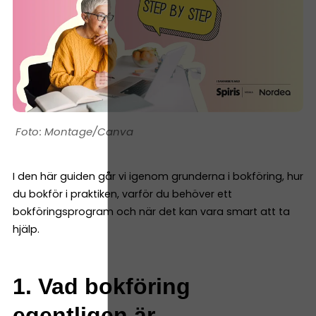
Montage/Canva
I den här guiden går vi igenom grunderna i bokföring, hur
du bokför i praktiken, varför du behöver ett
bokföringsprogram och när det kan vara smart att ta
hjälp.
1. Vad bokföring
egentligen är