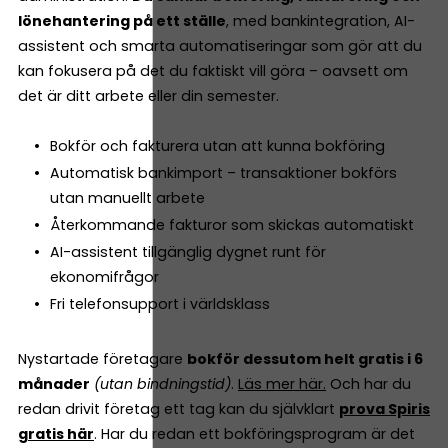
lönehantering på ett ställe
, med bankintegration, AI-
assistent och smarta automatiseringar som gör att du
kan fokusera på det du faktiskt vill göra – oavsett om
det är ditt arbete eller din semester.
Bokför och fakturera utan att kunna bokföring
Automatisk bankimport – transaktioner bokförs
utan manuellt arbete
Återkommande fakturor som skickas automatiskt
AI-assistent tillgänglig dygnet runt för
ekonomifrågor
Fri telefonsupport i världsklass
Nystartade företagare
bokför dessutom helt gratis i 6
månader
(utan bindningstid)
.
Läs mer här.
Och har du
redan drivit företag ett tag kan du självklart
prova Spiris
gratis här
. Har du redan ett bokföringsprogram är det