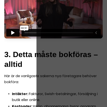
3. Detta måste bokföras –
alltid
Här är de vanligaste sakerna nya företagare behöver
bokföra:
Intäkter:
Fakturor, Swish-betalningar, försäljning i
butik eller online.
Kostnader:
Inköp, abonnemang, hyror, program.