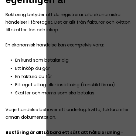
Bokföring betyder att du registrerar alla ekonomiska
händelser i företaget. Det är allt från fakturor och kvitton
till skatter, lön och inköp.
En ekonomisk händelse kan exempelvis vara:
En kund som betalar dig
Ett inköp du gör
En faktura du får
Ett eget uttag eller insättning (i enskild firma)
Skatter och moms som ska betalas
Varje händelse behöver ett underlag: kvitto, faktura eller
annan dokumentation.
Bokföring är alltså bara ett sätt att hålla ordning
–