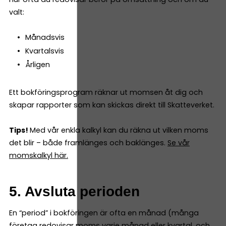
valt:
Månadsvis
Kvartalsvis
Årligen
Ett bokföringsprogram räknar ut momsen åt dig och
skapar rapporter som kan skickas direkt till Skatteverket.
Tips!
Med vår enkla kalkyl kan du räkna ut vilken moms
det blir – både framlänges och baklänges.
Se vår
momskalkyl här.
5. Avsluta perioden
En “period” i bokföringen är ofta en månad (många
företag redovisar moms varje månad eller kvartal, och