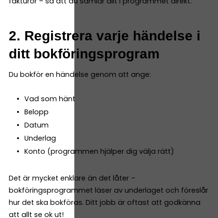
fakturor – så att du samlar allt i programmet direkt.
2. Registrera varje händelse i
ditt bokföringsprogram
Du bokför en händelse genom att ange:
Vad som hänt
Belopp
Datum
Underlag
Konto (programmen hjälper dig välja rätt)
Det är mycket enklare än det låter –
bokföringsprogrammet läser av underlaget och föreslår
hur det ska bokföras. Ditt jobb är oftast att godkänna
att allt se ok ut!