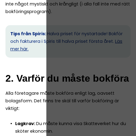
inte något mystiskt och krångligt (i alla fall inte med rätt
bokföringsprogram).
Tips från Spiris:
Halva priset för nystartade! Bokför
och fakturera i Spiris till halva priset första året.
Läs
mer här.
2. Varför du måste bokföra
Alla företagare måste bokföra enligt lag, oavsett
bolagsform. Det finns tre skäl till varför bokföring är
viktigt:
Lagkrav:
Du måste kunna visa Skatteverket hur du
sköter ekonomin.