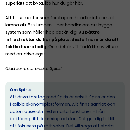
superlätt att byta,
läs hur du gör här.
Att ta semester som företagare handlar inte om att
lämna allt åt slumpen – det handlar om att bygga
system som håller ihop det åt dig.
Ju bättre
infrastruktur du har på plats, desto friare är du att
faktiskt vara ledig.
Och det är väl ändå lite av vitsen
med att driva eget.
Glad sommar önskar Spiris!
Om Spiris
Att driva företag med Spiris är enkelt. Spiris är den
flexibla ekonomiplattformen. Allt finns samlat och
automatiserat med smarta funktioner – från
bokföring till fakturering och lön. Det ger dig tid till
att fokusera på rätt saker. Det vill säga att starta,