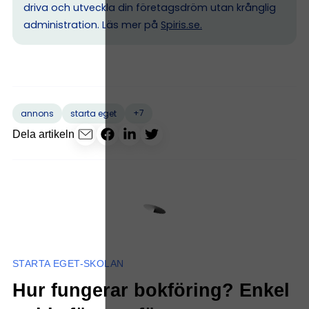
driva och utveckla din företagsdröm utan krånglig
administration. Läs mer på
Spiris.se
.
+7
annons
starta eget
Dela artikeln
STARTA EGET-SKOLAN
Hur fungerar bokföring? Enkel