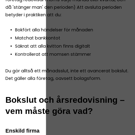
då 'stänger man' den perioden) Att avsluta perioden
betyder i praktiken att du:
Bokfört alla händelser för månaden
Matchat bankkontot
Säkrat att alla kvitton finns digitalt
Kontrollerat att momsen stämmer
Du gör alltså ett månadsslut, inte ett avancerat bokslut.
Det gäller alla företag, oavsett bolagsform.
Bokslut och årsredovisning –
vem måste göra vad?
Enskild firma