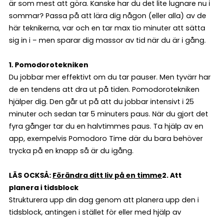
är som mest att göra. Kanske har du det lite lugnare nu i
sommar? Passa på att lära dig någon (eller alla) av de
här teknikerna, var och en tar max tio minuter att sätta
sig in i – men sparar dig massor av tid när du är i gång.
1. Pomodorotekniken
Du jobbar mer effektivt om du tar pauser. Men tyvärr har
de en tendens att dra ut på tiden. Pomodorotekniken
hjälper dig. Den går ut på att du jobbar intensivt i 25
minuter och sedan tar 5 minuters paus. När du gjort det
fyra gånger tar du en halvtimmes paus. Ta hjälp av en
app, exempelvis Pomodoro Time där du bara behöver
trycka på en knapp så är du igång.
LÄS OCKSÅ:
Förändra ditt liv på en timme
2. Att
planera i tidsblock
Strukturera upp din dag genom att planera upp den i
tidsblock, antingen i stället för eller med hjälp av