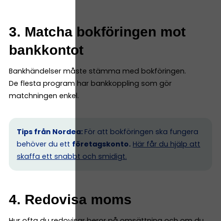
3. Matcha bokföringen mot
bankkontot
Bankhändelser måste stämma med bokföringen.
De flesta program har bankkoppling som gör
matchningen enkel.
Tips från Nordea:
För att bokföringen ska fungera
behöver du ett
företagskonto.
Här får du hjälp att
skaffa ett snabbt och smidigt.
4. Redovisa moms
Hur ofta du redovisar beror på omsättning och om du