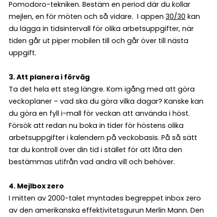
Pomodoro-tekniken. Bestäm en period där du kollar
mejlen, en för möten och så vidare. I appen
30/30
kan
du lägga in tidsintervall för olika arbetsuppgifter, när
tiden går ut piper mobilen till och går över till nästa
uppgift.
3. Att planera i förväg
Ta det hela ett steg längre. Kom igång med att göra
veckoplaner – vad ska du göra vilka dagar? Kanske kan
du göra en fyll i-mall för veckan att använda i höst.
Försök att redan nu boka in tider för höstens olika
arbetsuppgifter i kalendern på veckobasis. På så sätt
tar du kontroll över din tid i stället för att låta den
bestämmas utifrån vad andra vill och behöver.
4. Mejlbox zero
I mitten av 2000-talet myntades begreppet inbox zero
av den amerikanska effektivitetsgurun Merlin Mann. Den