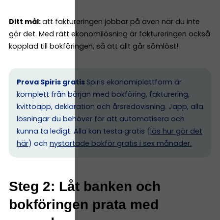
Ditt mål:
att faktureringen jobbar på även när du inte
gör det. Med rätt ekonomilösning är faktureringen också
kopplad till bokföringen, så att allt går sömlöst!
Prova Spiris gratis
Spiris ekonomiplattform är
komplett från början med bokföring, fakturering,
kvittoapp, deklaration och årsredovisning. Japp, alla
lösningar du behöver för att automatisera och
kunna ta ledigt. Alla kan testa gratis (
läs hur gör det
här
) och
nystartade bokför gratis i sex månader.
Steg 2: Låt banken och
bokföringen prata med