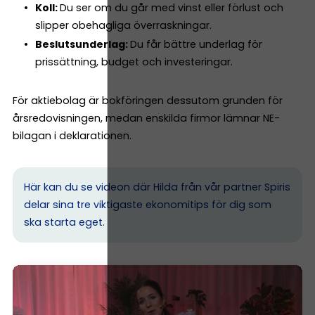
Koll:
Du ser om du går med vinst eller förlust och
slipper obehagliga överraskningar.
Beslutsunderlag:
Du får bättre underlag för
prissättning, budget och investeringar.
För aktiebolag är bokföringen dessutom grunden för
årsredovisningen, medan enskilda firmor lämnar NE-
bilagan i deklarationen.
Här kan du se videon där Hilda från vår partner Spiris
delar sina tre viktigaste ekonomitips för dig som
ska starta eget.