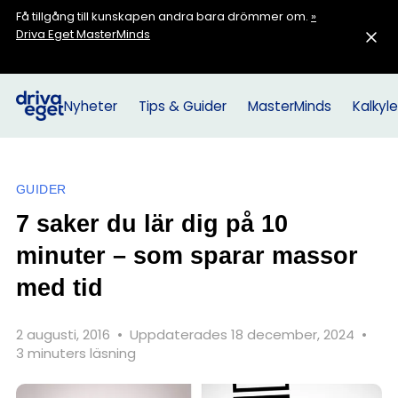
Få tillgång till kunskapen andra bara drömmer om.
»
Driva Eget MasterMinds
Nyheter
Tips & Guider
MasterMinds
Kalkyle
GUIDER
7 saker du lär dig på 10
minuter – som sparar massor
med tid
2 augusti, 2016
•
Uppdaterades 18 december, 2024
•
3 minuters läsning