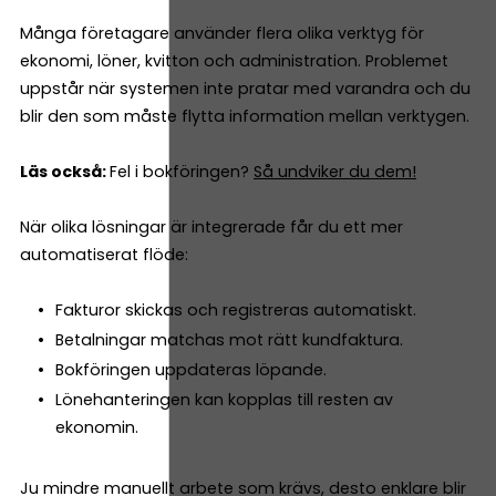
Många företagare använder flera olika verktyg för
ekonomi, löner, kvitton och administration. Problemet
uppstår när systemen inte pratar med varandra och du
blir den som måste flytta information mellan verktygen.
Läs också:
Fel i bokföringen?
Så undviker du dem!
När olika lösningar är integrerade får du ett mer
automatiserat flöde:
Fakturor skickas och registreras automatiskt.
Betalningar matchas mot rätt kundfaktura.
Bokföringen uppdateras löpande.
Lönehanteringen kan kopplas till resten av
ekonomin.
Ju mindre manuellt arbete som krävs, desto enklare blir