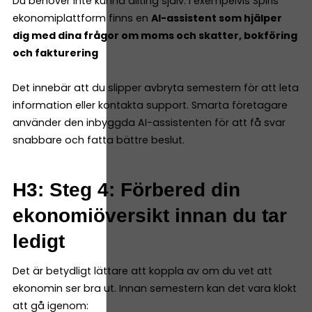
Du behöver inte kunna allting själv. I exempelvis Spiris
ekonomiplattform finns en
AI-assistent som hjälper
dig med dina frågor om moms och skatter, bokföring
och fakturering
Det innebär att du slipper avbryta semestern för att leta
information eller kontakta support. Smarta företagare
använder den inbyggda AI-assistenten för att få svar
snabbare och fatta bättre beslut.
H3: Steg 4: Förbered din
ekonomiöversikt innan du tar
ledigt
Det är betydligt lättare att koppla av om du vet att
ekonomin ser bra ut. Innan semestern kan det vara klokt
att gå igenom: