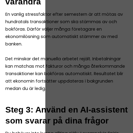
varandra
En vanlig stressfaktor efter semestern är att mötas av
hundratals transaktioner som ska stämmas av och
bokföras. Därför väljer många företagare en
ekonomilösning som automatiskt stämmer av med
banken.
Det minskar det manuella arbetet rejält. Inbetalningar
kan matchas mot fakturor och många återkommande
transaktioner kan bokföras automatiskt. Resultatet blir
att ekonomin fortsätter uppdateras i bakgrunden
medan du är ledig.
Steg 3: Använd en AI-assistent
som svarar på dina frågor