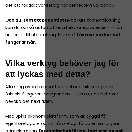
det att faktiskt vara ledig när semestern väl börjar.
Och du, som ett bonustips!
Med rätt ekonomilösning
kan du också automatisera hela löneprocessen – från
underlag till utbetalning. Nice va?
Läs mer om hur det
fungerar här.
Vilka verktyg behöver jag för
att lyckas med detta?
Alla steg ovan förutsätter en ekonomilösning som
faktiskt fungerar i bakgrunden – utan att du behöver
bevaka det hela tiden.
Med
Spiris ekonomiplattform
, som är byggd för
egenföretagare och småföretag, få du en smidigare
administration.
Du samlar bokföring, fakturering och