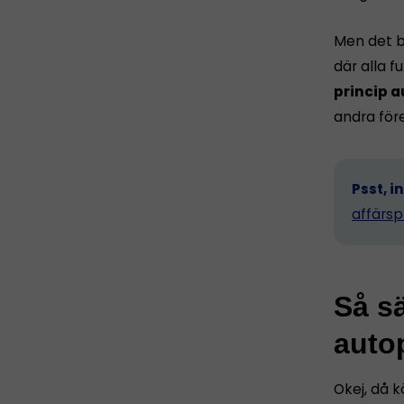
Men det b
där alla 
princip a
andra för
Psst, i
affärsp
Så sä
autop
Okej, då k