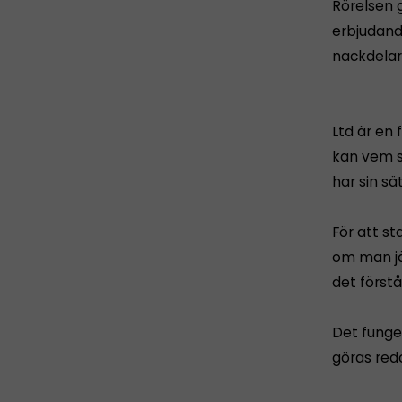
Rörelsen g
erbjudande
nackdelar 
Ltd är en 
kan vem s
har sin sä
För att st
om man jä
det förstå
Det funge
göras redo