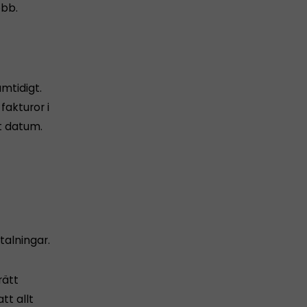
obb.
amtidigt.
akturor i
t datum.
alningar.
rätt
tt allt