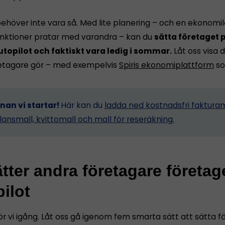
ehöver inte vara så. Med lite planering – och en ekonomi
funktioner pratar med varandra – kan du
sätta företaget p
utopilot och faktiskt vara ledig i sommar.
Låt oss visa d
etagare gör – med exempelvis
Spiris ekonomiplattform
so
nnan vi startar!
Här kan du
ladda ned kostnadsfri fakturam
lansmall, kvittomall och mall för reseräkning.
tter andra företagare företag
ilot
ör vi igång. Låt oss gå igenom fem smarta sätt att sätta 