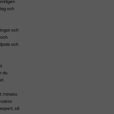
erkligen
olag och
gångar och
 och
iljade och
la
r du
et.
tt minska
avvakta
expert, så