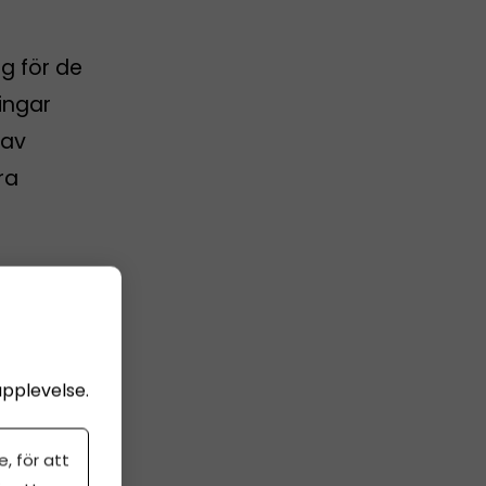
g för de
ingar
 av
ra
upplevelse.
, för att