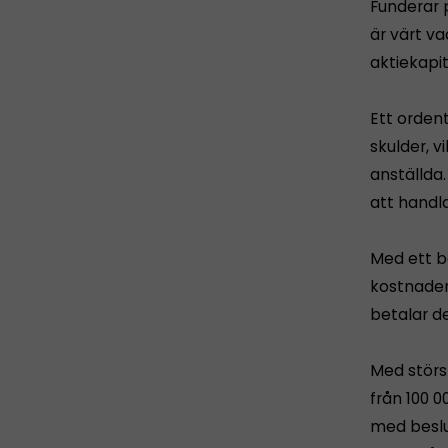
Funderar p
är värt v
aktiekapit
Ett ordent
skulder, v
anställda.
att handl
Med ett bo
kostnader 
betalar d
Med störs
från 100 0
med beslu