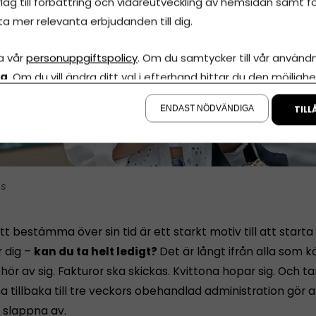
lag till förbättring och vidareutveckling av hemsidan samt fö
ta mer relevanta erbjudanden till dig.
a vår
personuppgiftspolicy
. Om du samtycker till vår användni
la
. Om du vill ändra ditt val i efterhand hittar du den möjlighe
å sidan.
ENDAST NÖDVÄNDIGA
TILL
is
tt bestämma över sin tid är ett starkt motiv till att starta
r dig –
kan du ta helt ledigt?
Det är långt ifrån alla som 
ör av sig. Fakturor ska skickas. Kvittona hopar sig. Och 
tillbaka till tre veckors obehandlad administration gör a
n slappna av.