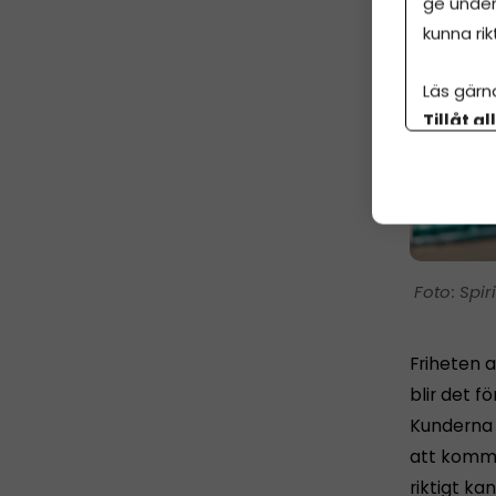
ge under
kunna rik
Läs gärn
Tillåt al
botten p
Spir
Friheten a
blir det fö
Kunderna h
att komma 
riktigt ka