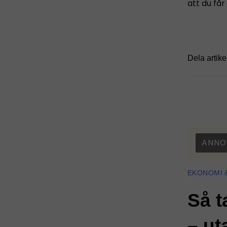
att du får
Dela artike
ANNO
EKONOMI 
Så t
– ut