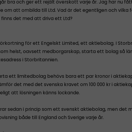
år bra och ger ett rejält överskott varje år. Jag har nu fåt
 om att ombilda till Ltd. Vad är det egentligen och vilka 
finns det med att driva ett Ltd?
förkortning för ett Engelskt Limited, ett aktiebolag. I Storb
om helst, oavsett medborgarskap, starta ett bolag så lä
tesadress i Storbritannien.
arta ett limitedbolag behövs bara ett par kronor i aktieka
mför det med det svenska kravet om 100 000 kr i aktiekap
eligt att lösningen känns lockande.
rar sedan i princip som ett svenskt aktiebolag, men det 
visning både till England och Sverige varje år.