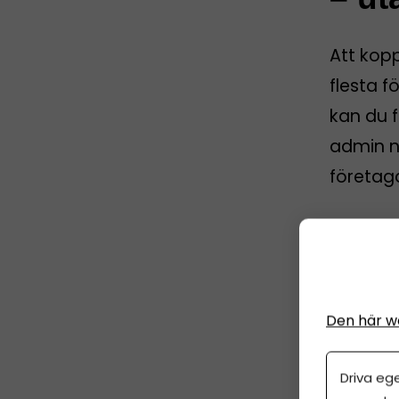
Att kop
flesta f
kan du f
admin nä
företag
Sp
5 
Den här w
Driva eg