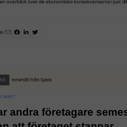
 en överblick över de ekonomiska konsekvenserna i just ditt
ln
NS
Innehåll från
Spiris
& SKATT
ar andra företagare seme
an att företaget stannar