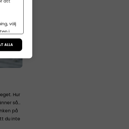
r att
ng, välj
ten i
ÅT ALLA
 eget. Hur
känner så…
tanken på
tt du inte