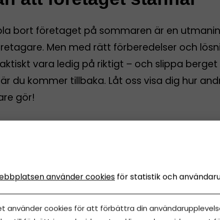
pla bort företaget på sommaren är en utmanin
öretagare. Men med rätt förberedelser och lösn
aktiskt vara ledig på riktigt – och slippa berget
r du kommer tillbaka. Låt oss visa dig hur and
are gör!
iris
juni, 2026
•
Uppdaterades 14 juni, 2026
•
5 minuters läsning
ebbplatsen använder cookies
för statistik och användar
et använder cookies för att förbättra din användarupplevelse