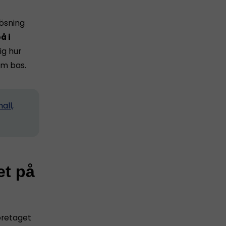
lösning
å i
ig hur
m bas.
all,
et på
företaget