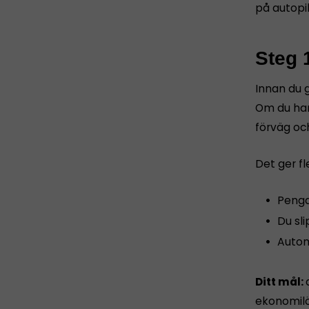
på autopil
Steg 
Innan du g
Om du har
förväg oc
Det ger fl
Penga
Du sl
Autom
Ditt mål:
ekonomilös