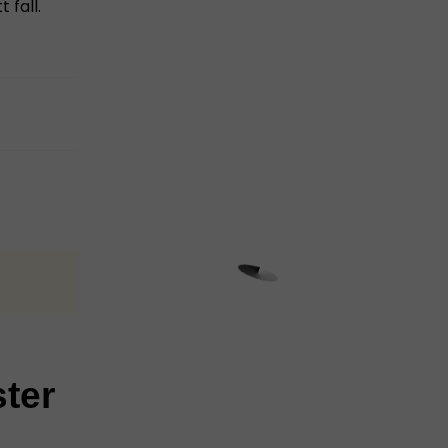
 fall.
ster