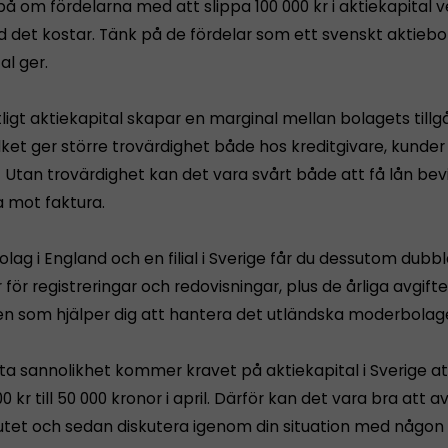
å om fördelarna med att slippa 100 000 kr i aktiekapital v
ad det kostar. Tänk på de fördelar som ett svenskt aktieb
al ger.
ligt aktiekapital skapar en marginal mellan bolagets till
ilket ger större trovärdighet både hos kreditgivare, kunder
 Utan trovärdighet kan det vara svårt både att få lån bev
a mot faktura.
lag i England och en filial i Sverige får du dessutom dubb
för registreringar och redovisningar, plus de årliga avgifte
en som hjälper dig att hantera det utländska moderbolag
ta sannolikhet kommer kravet på aktiekapital i Sverige a
00 kr till 50 000 kronor i april. Därför kan det vara bra att 
tet och sedan diskutera igenom din situation med någon 