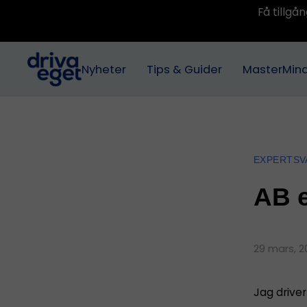
Få tillg
Nyheter
Tips & Guider
MasterMin
EXPERTSV
AB e
29 mars, 2
Jag driver