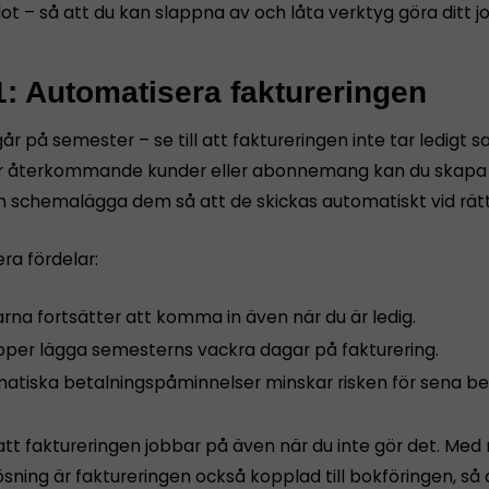
ot – så att du kan slappna av och låta verktyg göra ditt j
1: Automatisera faktureringen
år på semester – se till att faktureringen inte tar ledigt s
 återkommande kunder eller abonnemang kan du skapa f
h schemalägga dem så att de skickas automatiskt vid rät
era fördelar:
rna fortsätter att komma in även när du är ledig.
ipper lägga semesterns vackra dagar på fakturering.
atiska betalningspåminnelser minskar risken för sena bet
att faktureringen jobbar på även när du inte gör det. Med 
ning är faktureringen också kopplad till bokföringen, så a