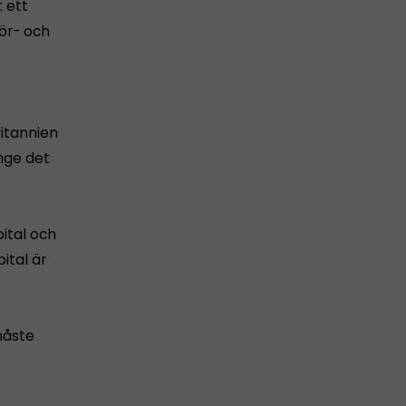
t ett
för- och
ritannien
nge det
pital och
ital är
måste