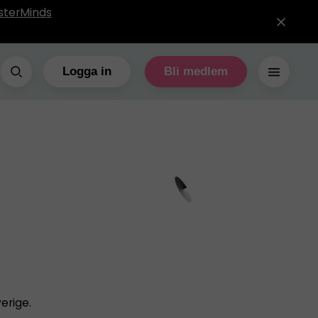
sterMinds
Logga in
Bli medlem
erige.