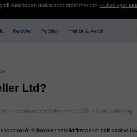
ång till kunskapen andra bara drömmer om.
» Driva Eget Ma
ds
Kalkyler
Poddar
Mallar & Avtal
AR
ller Ltd?
010
•
Uppdaterades 18 december, 2024
•
1 minuts läsning
 sedan nio år tillbaka en enskild firma som helt bedrivs i Sv