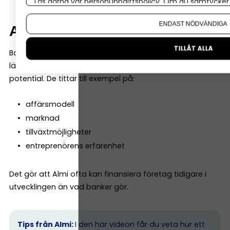
Läs gärna vår
personuppgiftspolicy
. Om du samtycker t
Om du vill ändra ditt val i efterhand hittar du den möjl
ENDAST NÖDVÄNDIGA
Affärsidén väger tungt
TILLÅT ALLA
Banker tittar ofta mycket på historiska siffror. Almi
lägger däremot ofta lika stor vikt vid företagets
potential. De tittar till exempel på:
affärsmodell
marknad
tillväxtmöjligheter
entreprenörens erfarenhet
Det gör att Almi ofta kan finansiera företag tidigare i
utvecklingen än vad banker gör.
Tips från Almi:
I den här videon får du veta hur ett