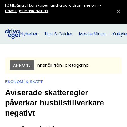
Få tillgång till kunskapen andra bara drömmer om.
»
Driva Eget MasterMinds
Nyheter
Tips & Guider
MasterMinds
Kalkyle
ANNONS
Innehåll från
Företagarna
EKONOMI & SKATT
Aviserade skatteregler
påverkar husbilstillverkare
negativt