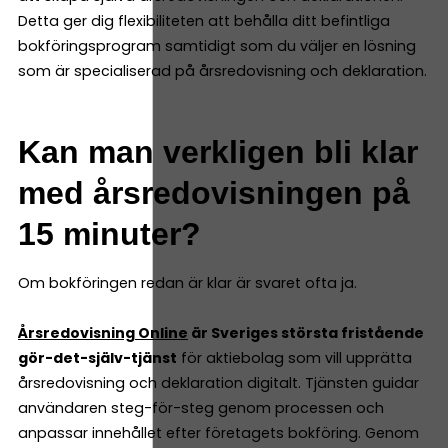
Detta ger dig flexibiliteten att behålla ditt befintliga
bokföringsprogram samtidigt som du väljer en lösning
som är specialiserad på årsredovisning och deklaration.
Kan man verkligen bli klar
med årsredovisningen på
15 minuter?
Om bokföringen redan är klar är svaret ofta ja.
Årsredovisning Online
är Sveriges största fristående
gör-det-själv-tjänst
för aktiebolag som vill upprätta
årsredovisning och deklaration digitalt. Tjänsten guidar
användaren steg-för-steg genom processen och
anpassar innehållet efter företagets bokföring. Genom