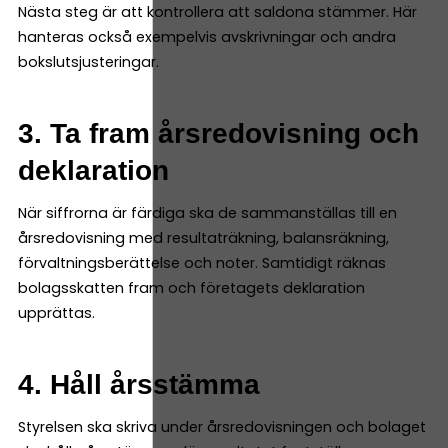
Nästa steg är att kontrollera att saldona stämmer. Här
hanteras också exempelvis avskrivningar och andra
bokslutsjusteringar.
3. Ta fram årsredovisning och
deklaration
När siffrorna är färdiga ska de sammanställas till en
årsredovisning med resultaträkning, balansräkning,
förvaltningsberättelse och noter. Samtidigt räknas
bolagsskatten fram och företagets deklaration
upprättas.
4. Håll årsstämma
Styrelsen ska skriva under årsredovisningen och bolaget