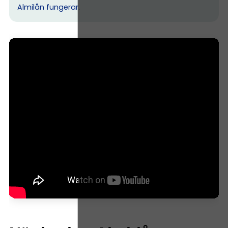
Almilån fungerar.