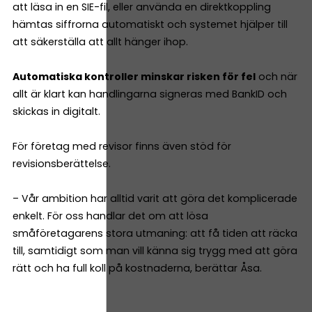
att läsa in en SIE-fil, eller använda en direktkoppling
hämtas siffrorna automatiskt och systemet hjälper till
att säkerställa att allt hänger ihop.
Automatiska kontroller minskar risken för fel
och när
allt är klart kan handlingarna signeras med BankID och
skickas in digitalt.
För företag med revisor finns även stöd för
revisionsberättelse.
– Vår ambition har alltid varit att göra det komplicerade
enkelt. För oss handlar det om att lösa
småföretagarens stora utmaning: att få tiden att räcka
till, samtidigt som man vill känna sig trygg med att göra
rätt och ha full koll på kostnaderna, berättar Åsa.