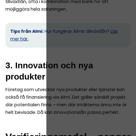
tillväxtlån, ofta i kombination med bank för att
möjliggöra hela satsningen.
Tips från Almi:
Hur fungerar Almis tillväxtlån?
Läs
mer här.
3. Innovation och nya
produkter
Företag som utvecklar nya produkter eller tjänster kan
också få finansiering via Almi. Det gäller särskilt projekt
där potentialen finns – men där intäkterna ännu inte är
helt bevisade. Då kan innovationslån passa perfekt.