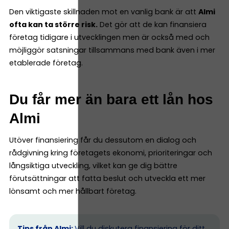
Den viktigaste skillnaden mot en vanlig bank är att
Almi
ofta kan ta större risk.
Det gör att de kan finansiera
företag tidigare i utvecklingen men är också med och
möjliggör satsningar tillsammans med bank även i mer
etablerade företag.
Du får mer än bara ett lån hos
Almi
Utöver finansiering får du dessutom en dialog och
rådgivning kring företagets ekonomi, prioriteringar och
långsiktiga utveckling, vilket kan ge dig bättre
förutsättningar att fatta beslut och utveckla ett mer
lönsamt och mer hållbart företag.
Tips från Almi:
Vill du diskutera finansiering för ditt