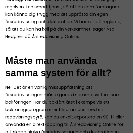
regelverk i en smart tjänst, så att du som företagare
kan känna dig trygg med att upprätta din egen
årsredovisning och deklaration. Vi har koll på reglerna,
så att du kan ha koll på din verksamhet, säger Åsa
Hedgren på Årsredovisning Online.
Måste man använda
samma system för allt?
Nej. Det är en vanlig missuppfattning att
årsredovisningen måste göras i samma system som
bokföringen. Har du bokfört året i exempelvis ett
bokföringsprogram eller tillsammans med en
redovisningsbyrå, kan du enkelt exportera en SIE-fil eller
använda en direktkoppling till Årsredovisning Online för
att skapa själva årsredovisningen och deklarationen.