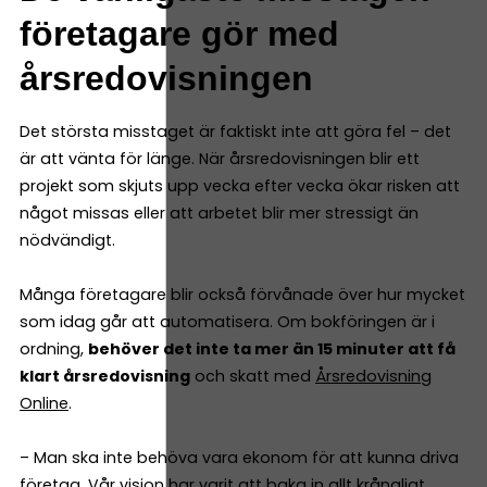
företagare gör med
årsredovisningen
Det största misstaget är faktiskt inte att göra fel – det
är att vänta för länge. När årsredovisningen blir ett
projekt som skjuts upp vecka efter vecka ökar risken att
något missas eller att arbetet blir mer stressigt än
nödvändigt.
Många företagare blir också förvånade över hur mycket
som idag går att automatisera. Om bokföringen är i
ordning,
behöver det inte ta mer än 15 minuter att få
klart årsredovisning
och skatt med
Årsredovisning
Online
.
– Man ska inte behöva vara ekonom för att kunna driva
företag. Vår vision har varit att baka in allt krångligt