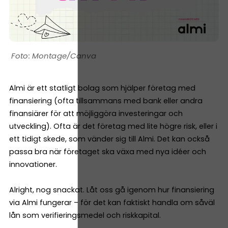
Montage/Canva
Almi är ett statligt bolag som hjälper företag med
finansiering (ofta tillsammans med bank eller andra
finansiärer för att möjliggöra investeringar och
utveckling). Ofta är det företag med lite högre risk, eller i
ett tidigt skede, som vänder sig till Almi. Det kan också
passa bra när företaget ska växa med nya idéer och
innovationer.
Alright, nog snackat. Låt oss gå igenom hur finansiering
via Almi fungerar – för det kan faktiskt handla om såväl
lån som verifieringsmedel och riskkapital.