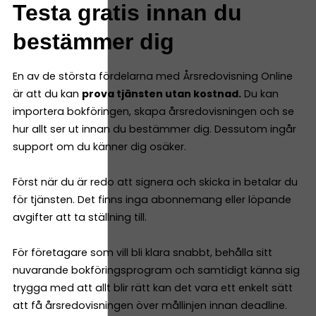
Testa gratis innan du
bestämmer dig
En av de största fördelarna med Årsredovisning Online
är att du kan
prova tjänsten utan kostnad.
Du kan
importera bokföringen, skapa årsredovisningen och se
hur allt ser ut innan du bestämmer dig. Dessutom ingår
support om du känner dig osäker.
Först när du är redo att signera och skicka in betalar du
för tjänsten. Det finns inga abonnemang eller löpande
avgifter att ta ställning till.
För företagare som vill bli klara snabbt, behålla sitt
nuvarande bokföringsprogram och samtidigt känna sig
trygga med att allt blir rätt kan det vara ett enkelt sätt
att få årsredovisningen över mållinjen innan deadline.