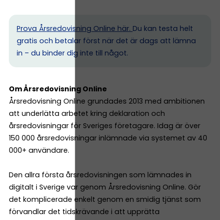
Prova Årsredovisning Online här.
Du kan testa helt
gratis och betalar först när det är dags att lämna
in – du binder dig inte till något.
Om Årsredovisning Online
Årsredovisning Online grundades 2013 med ambitionen
att underlätta arbetet kring deklaration och
årsredovisningar för Sveriges företagare. Idag är över
150 000 årsredovisningar inlämnade via systemet av 40
000+ användare.
Den allra första årsredovisningen som lämnades in
digitalt i Sverige var genom Årsredovisning Online. Gör
det komplicerade enkelt genom en smidig tjänst som
förvandlar det tidskrävande i att upprätta