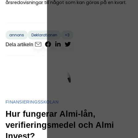
årsredovisningar till något som kan göras på en kvart.
+3
annons
Deklarationen
Dela artikeln
FINANSIERINGSSKOLAN
Hur fungerar Almi-lån,
verifieringsmedel och Almi
Invest?