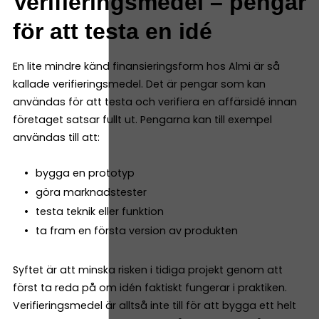
Verifieringsmedel – pengar
för att testa en idé
En lite mindre känd finansieringsform hos Almi är så
kallade verifieringsmedel. Det är pengar som kan
användas för att testa och verifiera en affärsidé innan
företaget satsar fullt ut. Pengarna kan till exempel
användas till att:
bygga en prototyp
göra marknadstester
testa teknik eller funktion
ta fram en första version av produkten
Syftet är att minska risken i tidiga projekt genom att
först ta reda på om idén faktiskt fungerar i praktiken.
Verifieringsmedel är alltså inte till för att bygga ett helt