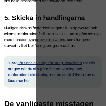
ska hålla årsstämma där resultatet fastställs.
5. Skicka in handlingarna
Slutligen skickas årsredovisningen till Bolagsverket och
Inkomstdeklaration 2 till Skatteverket. Detta görs smidigt
med tjänsten
Årsredovisning Online
, som fungerar
oavsett vilket bokföringsprogram du har.
Tips:
Här finns en steg-för-steg-checklista
för alla
stegen när du ska göra årsredovisning och
deklaration i aktiebolag. Har du enskild firma kan du
l
äsa mer här.
De vanligaste misstagen