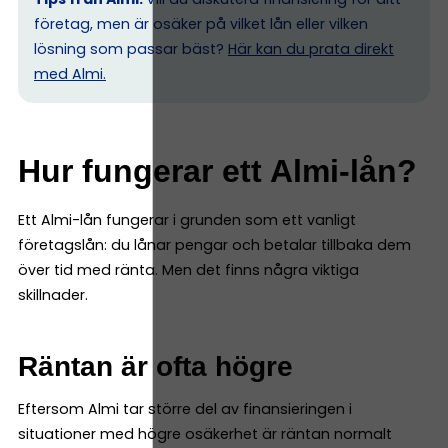
företag, men är osäker på vilket lån eller vilken
lösning som passar bäst?
Här kan du prata direkt
med Almi.
Hur fungerar ett Almi-lån?
Ett Almi-lån fungerar i grunden som ett vanligt
företagslån: du lånar pengar och betalar tillbaka dem
över tid med ränta. Men det finns några viktiga
skillnader.
Räntan är ofta högre
Eftersom Almi tar större del av finansieringen i
situationer med högre osäkerhet är räntan normalt