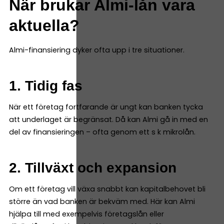
När brukar Almi-lån vara
aktuella?
Almi-finansiering dyker ofta upp i tre situationer.
1. Tidig fas
När ett företag fortfarande är ungt kan banken tycka
att underlaget är begränsat. Då kan Almi gå in med en
del av finansieringen – ofta genom ett s k mikrolån.
2. Tillväxt och expansion
Om ett företag vill växa snabbt kan kapitalbehovet bli
större än vad banken är bekväm med. Här kan Almi
hjälpa till med exempelvis företagslån eller