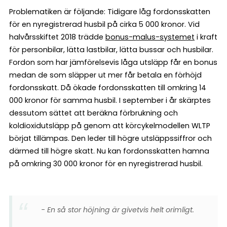
Problematiken är följande: Tidigare låg fordonsskatten
för en nyregistrerad husbil på cirka 5 000 kronor. Vid
halvårsskiftet 2018 trädde
bonus-malus-systemet
i kraft
för personbilar, lätta lastbilar, lätta bussar och husbilar.
Fordon som har jämförelsevis låga utsläpp får en bonus
medan de som släpper ut mer får betala en förhöjd
fordonsskatt. Då ökade fordonsskatten till omkring 14
000 kronor för samma husbil. I september i år skärptes
dessutom sättet att beräkna förbrukning och
koldioxidutsläpp på genom att körcykelmodellen WLTP
börjat tillämpas. Den leder till högre utsläppssiffror och
därmed till högre skatt. Nu kan fordonsskatten hamna
på omkring 30 000 kronor för en nyregistrerad husbil.
− En så stor höjning är givetvis helt orimligt.