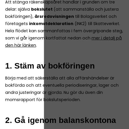
Att stänga räkenskapsåret handlar i grunden om tre
delar: själva
bokslutet
(att sammanställa och justera
bokföringen),
årsredovisningen
till Bolagsverket och
företagets
inkomstdeklaration
(INK2) till Skatteverket.
Hela flödet kan sammanfattas i fem övergripande steg,
som vi går igenom kortfattat nedan och
mer i detalj på
den här länken
.
1. Stäm av bokföringen
Börja med att säkerställa att alla affärshändelser är
bokförda och att eventuella periodiseringar, lager och
andra justeringar är gjorda. Nu gör du även din
momsrapport för bokslutsperioden.
2. Gå igenom balanskontona