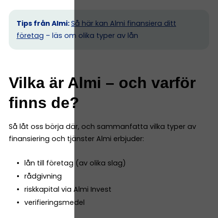
Tips från Almi:
Så här kan Almi finansiera ditt
företag
– läs om olika typer av lån
Vilka är Almi – och varför
finns de?
Så låt oss börja där, och sammanfatta vilka typer av
finansiering och tjänster Almi erbjuder:
lån till företag (av olika slag)
rådgivning
riskkapital via Almi Invest
verifieringsmedel