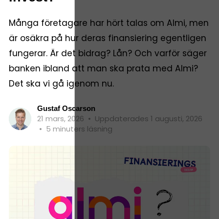
Många företagare har hört talas om Almi, men
är osäkra på hur deras finansiering egentligen
fungerar. Är det bidrag? Lån? Och varför säger
banken ibland att man ska prata med Almi?
Det ska vi gå igenom nu.
Gustaf Oscarson
21 mars, 2026
•
Uppdaterades 1 augusti, 2026
•
5 minuters läsning