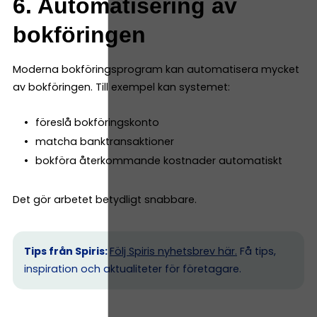
6. Automatisering av
bokföringen
Moderna bokföringsprogram kan automatisera mycket
av bokföringen. Till exempel kan systemet:
föreslå bokföringskonto
matcha banktransaktioner
bokföra återkommande kostnader automatiskt
Det gör arbetet betydligt snabbare.
Tips från Spiris:
Följ Spiris nyhetsbrev här.
Få tips,
inspiration och aktualiteter för företagare.