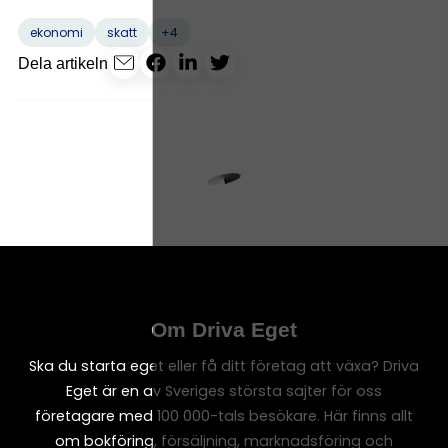
+4
ekonomi
skatt
Dela artikeln
Om Driva Eget
Ska du starta eget eller få ditt företag att växa? Driva
Eget är en av Sveriges största sajter för oss
företagare med 100 000-tals besökare. Här finns allt
om bokföring, försäljning, marknadsföring och