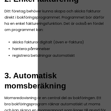
Ditt företag behöver kunna skapa och skicka fakturor
direkt i bokföringsprogrammet. Programmet bör därför
ha en enkel faktureringsfunktion. Det är också en fördel
om programmet kan:
skicka fakturor digitalt (även e-faktura)
hantera påminnelser
registrera betalningar automatiskt
3. Automatisk
momsberäkning
Momsredovisning är en central del av bokföringen. Ett
bra bokföringsprogram räknar automatiskt ut moms
och kan skapa en momsrapport som ligger till grund för