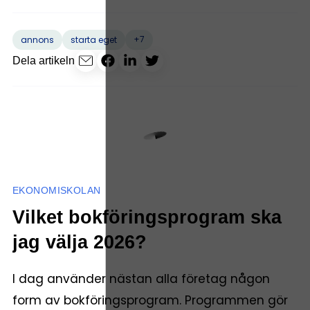
+7
annons
starta eget
Dela artikeln
EKONOMISKOLAN
Vilket bokföringsprogram ska
jag välja 2026?
I dag använder nästan alla företag någon
form av bokföringsprogram. Programmen gör