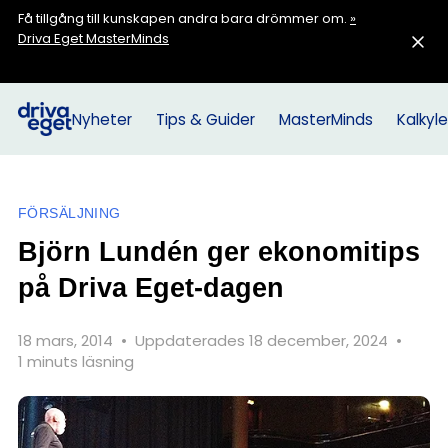
Få tillgång till kunskapen andra bara drömmer om.
»
Driva Eget MasterMinds
Nyheter
Tips & Guider
MasterMinds
Kalkyle
FÖRSÄLJNING
Björn Lundén ger ekonomitips
på Driva Eget-dagen
18 mars, 2014
•
Uppdaterades 18 december, 2024
•
1 minuts läsning