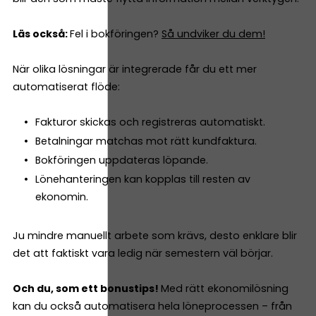
Läs också:
Fel i bokföringen?
Så undviker du dem!
När olika lösningar är integrerade får du ett mer
automatiserat flöde:
Fakturor skickas och registreras automatiskt.
Betalningar matchas mot rätt kundfaktura.
Bokföringen uppdateras löpande.
Lönehanteringen kan kopplas till resten av
ekonomin.
Ju mindre manuellt arbete som krävs, desto enklare blir
det att faktiskt vara ledig när semestern väl börjar.
Och du, som ett bonustips!
Med rätt ekonomilösning
kan du också automatisera hela löneprocessen – från