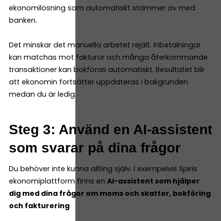
ekonomilösning som automatiskt stämmer av med
banken.
Det minskar det manuella arbetet rejält. Inbetalningar
kan matchas mot fakturor och många återkommande
transaktioner kan bokföras automatiskt. Resultatet blir
att ekonomin fortsätter uppdateras i bakgrunden
medan du är ledig.
Steg 3: Använd en AI-assistent
som svarar på dina frågor
Du behöver inte kunna allting själv. I exempelvis Spiris
ekonomiplattform finns en
AI-assistent som hjälper
dig med dina frågor om moms och skatter, bokföring
och fakturering