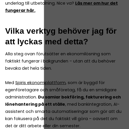
underlag till utbetalning. Nice va?
Läs mer om hur det
fungerar här.
Vilka verktyg behöver jag för
att lyckas med detta?
Alla steg ovan förutsätter en ekonomilösning som
faktiskt fungerar i bakgrunden – utan att du behöver
bevaka det hela tiden.
Med
Spiris ekonomiplattform
, som är byggd för
egenföretagare och småföretag, få du en smidigare
administration.
Du samlar bokföring, fakturering och
lönehantering på ett ställe
, med bankintegration, AI-
assistent och smarta automatiseringar som gör att du
kan fokusera på det du faktiskt vill göra – oavsett om
det är ditt arbete eller din semester.