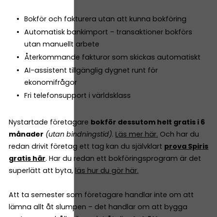
Bokför och fakturera utan att kunna bokföring
Automatisk bankimport – transaktioner bokförs
utan manuellt arbete
Återkommande fakturor som skickas automatiskt
AI-assistent tillgänglig dygnet runt för
ekonomifrågor
Fri telefonsupport i världsklass
Nystartade företagare
bokför dessutom helt gratis i 6
månader
(utan bindningstid)
.
Läs mer här.
Och har du
redan drivit företag ett tag kan du självklart
prova Spiris
gratis här
. Har du redan ett bokföringsprogram är det
superlätt att byta,
läs hur du gör här.
Att ta semester som företagare handlar inte om att
lämna allt åt slumpen – det handlar om att bygga