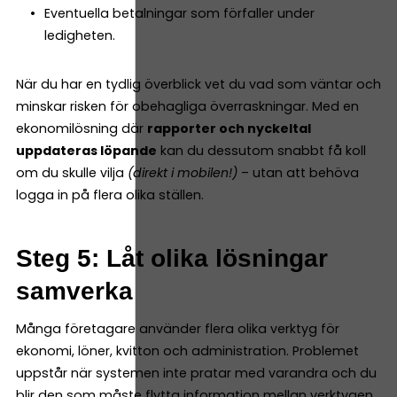
Eventuella betalningar som förfaller under
ledigheten.
När du har en tydlig överblick vet du vad som väntar och
minskar risken för obehagliga överraskningar. Med en
ekonomilösning där
rapporter och nyckeltal
uppdateras löpande
kan du dessutom snabbt få koll
om du skulle vilja
(direkt i mobilen!)
– utan att behöva
logga in på flera olika ställen.
Steg 5: Låt olika lösningar
samverka
Många företagare använder flera olika verktyg för
ekonomi, löner, kvitton och administration. Problemet
uppstår när systemen inte pratar med varandra och du
blir den som måste flytta information mellan verktygen.