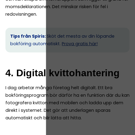
momsdeklarationen. Det minskar risken för fel i
redovisningen.
Tips från Spiris:
Sköt det mesta av din löpande
bokföring automatiskt.
Prova gratis här!
4. Digital kvittohantering
I dag arbetar många företag helt digitalt. Ett bra
bokföringsprogram bör därför ha en funktion där du kan
fotografera kvitton med mobilen och ladda upp dem
direkt i systemet. Det gör att underlagen sparas
automatiskt och blir lätta att hitta.