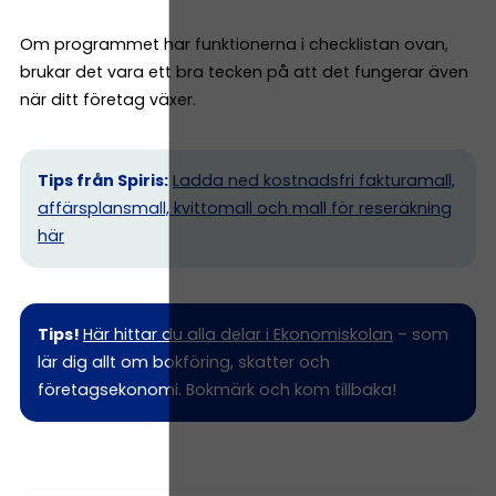
Om programmet har funktionerna i checklistan ovan,
brukar det vara ett bra tecken på att det fungerar även
när ditt företag växer.
Tips från Spiris:
Ladda ned kostnadsfri fakturamall,
affärsplansmall, kvittomall och mall för reseräkning
här
Tips!
Här hittar du alla delar i Ekonomiskolan
– som
lär dig allt om bokföring, skatter och
företagsekonomi. Bokmärk och kom tillbaka!