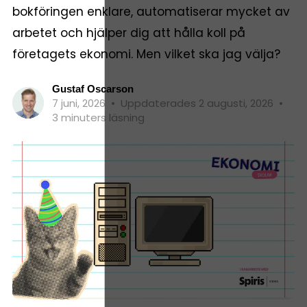
bokföringen enklare, automatiserar mycket av
arbetet och hjälper dig att hålla koll på
företagets ekonomi. Men vilket ska jag välja?
Gustaf Oscarson
7 juni, 2026
•
Uppdaterades 2 augusti, 2026
•
3 minuters läsning