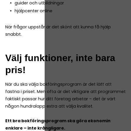
guider och utbildningar
hjälpcenter online
När frågor uppstår är det skönt att kunna få hjälp
snabbt.
Välj funktioner, inte bara
pris!
När du ska välja bokföringsprogram är det lätt att
fastna i priset. Men ofta är det viktigare att programmet
faktiskt passar hur ditt företag arbetar – det är värt
någon hundralapp extra att välja kvalitet.
Ett bra bokföringsprogram ska göra ekonomin
enklare – inte krångligare.