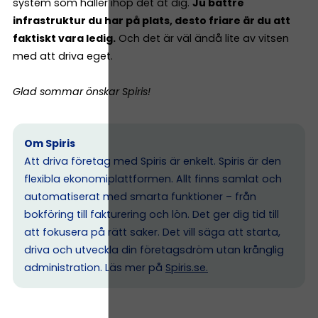
system som håller ihop det åt dig.
Ju bättre
infrastruktur du har på plats, desto friare är du att
faktiskt vara ledig.
Och det är väl ändå lite av vitsen
med att driva eget.
Glad sommar önskar Spiris!
Om Spiris
Att driva företag med Spiris är enkelt. Spiris är den
flexibla ekonomiplattformen. Allt finns samlat och
automatiserat med smarta funktioner – från
bokföring till fakturering och lön. Det ger dig tid till
att fokusera på rätt saker. Det vill säga att starta,
driva och utveckla din företagsdröm utan krånglig
administration. Läs mer på
Spiris.se
.