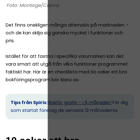
Montage/Canva
Det finns onekligen många alternativ på marknaden –
och de kan skilja sig ganska mycket i funktioner och
pris.
Istället för att fastna i specifika varumärken kan det
vara smart att utgå från vilka funktioner programmet
faktiskt har. Här är en checklista med tio saker ett bra
bokföringsprogram bör klara av.
Tips från Spiris:
Bokför gratis – i 6 månader!
För dig
som startat företag de senaste 12 månaderna.