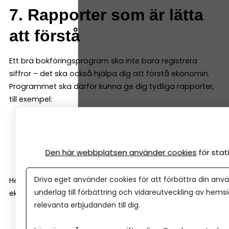
7. Rapporter som är lätta
att förstå
Ett bra bokföringsprogram ska inte bara registrera
siffror – det ska också hjälpa dig att förstå ekonomin.
Programmet ska därför kunna ge dig tydliga rapporter,
till exempel:
resultatrapport
balansrapport
Den här webbplatsen använder cookies
för sta
kassaflödesrapport
Driva eget använder cookies för att förbättra din anvä
Helst ska de vara enkla att läsa även för den som inte är
underlag till förbättring och vidareutveckling av hems
ekonom.
relevanta erbjudanden till dig.