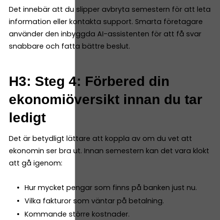
Det innebär att du slipper avbryta semestern för att leta
information eller kontakta support. Smarta företagare
använder den inbyggda AI-assistenten för att få svar
snabbare och fatta bättre beslut.
H3: Steg 4: Förbered din
ekonomiöversikt innan du tar
ledigt
Det är betydligt lättare att koppla av om du vet att
ekonomin ser bra ut. Innan semestern kan det vara klokt
att gå igenom:
Hur mycket pengar som finns på banken just nu.
Vilka fakturor som väntar på betalning.
Kommande större kostnader.