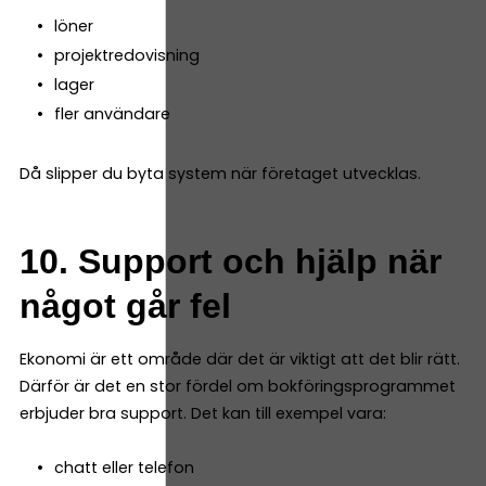
löner
projektredovisning
lager
fler användare
Då slipper du byta system när företaget utvecklas.
10. Support och hjälp när
något går fel
Ekonomi är ett område där det är viktigt att det blir rätt.
Därför är det en stor fördel om bokföringsprogrammet
erbjuder bra support. Det kan till exempel vara:
chatt eller telefon