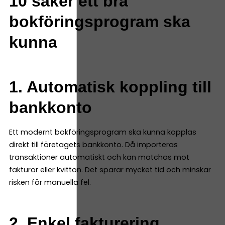
10 saker ett bra
bokföringsprogram ska
kunna
1. Automatisk koppling till
bankkonto
Ett modernt bokföringsprogram ska kunna kopplas
direkt till företagets bankkonto. Då importeras
transaktioner automatiskt och kan matchas mot
fakturor eller kvitton. Det sparar mycket tid och minskar
risken för manuella fel.
2. Enkel fakturering