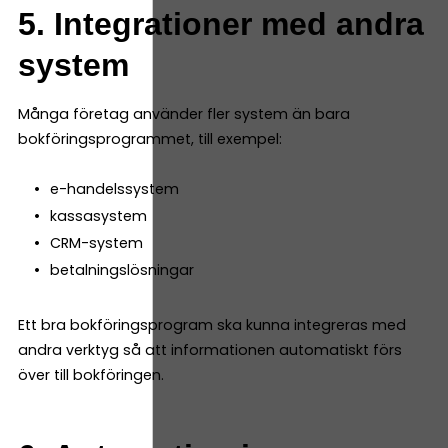
5. Integrationer med andra
system
Många företag använder fler system än bara
bokföringsprogrammet, till exempel:
e-handelssystem
kassasystem
CRM-system
betalningslösningar
Ett bra bokföringsprogram ska kunna integreras med
andra verktyg så att informationen automatiskt förs
över till bokföringen.