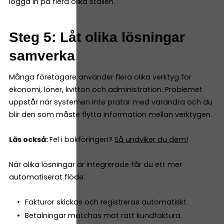
logga in på flera olika ställen.
Steg 5: Låt olika lösningar
samverka
Många företagare använder flera olika verktyg för
ekonomi, löner, kvitton och administration. Problemet
uppstår när systemen inte pratar med varandra och du
blir den som måste flytta information mellan verktygen.
Läs också:
Fel i bokföringen?
Så undviker du dem!
När olika lösningar är integrerade får du ett mer
automatiserat flöde:
Fakturor skickas och registreras automatiskt.
Betalningar matchas mot rätt kundfaktura.