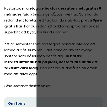
Nystartade företagare
bokför dessutom helt gratis i 6
månader
(utan bindningstid)
.
Läs mer här.
Och har du
redan drivit företag ett tag kan du självklart
prova Spiris
gratis här
. Har du redan ett bokföringsprogram är det
superlätt att byta,
läs hur du gör här.
Att ta semester som företagare handlar inte om att
lämna allt åt slumpen – det handlar om att bygga
system som håller ihop det åt dig.
Ju bättre
infrastruktur du har på plats, desto friare är du att
faktiskt vara ledig.
Och det är väl ändå lite av vitsen
med att driva eget.
Glad sommar önskar Spiris!
Om Spiris