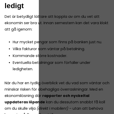
ledigt
Det är betydligt lättare att koppla av om du vet att
ekonomin ser bra ut. Innan semestern kan det vara klokt
att gå igenom:
Hur mycket pengar som finns på banken just nu.
Vilka fakturor som väntar på betalning.
Kommande större kostnader.
Eventuella betalningar som förfaller under
ledigheten.
När du har en tydlig överblick vet du vad som väntar och
minskar risken för obehagliga överraskningar. Med en
ekonomilösning där
rapporter och nyckeltal
uppdateras löpande
kan du dessutom snabbt få koll
om du skulle vilja
(direkt i mobilen!)
– utan att behöva