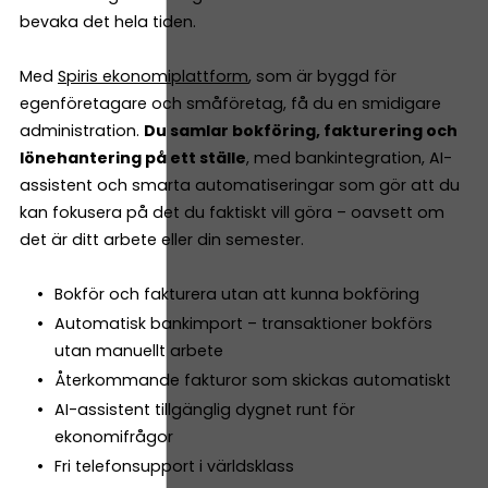
bevaka det hela tiden.
Med
Spiris ekonomiplattform
, som är byggd för
egenföretagare och småföretag, få du en smidigare
administration.
Du samlar bokföring, fakturering och
lönehantering på ett ställe
, med bankintegration, AI-
assistent och smarta automatiseringar som gör att du
kan fokusera på det du faktiskt vill göra – oavsett om
det är ditt arbete eller din semester.
Bokför och fakturera utan att kunna bokföring
Automatisk bankimport – transaktioner bokförs
utan manuellt arbete
Återkommande fakturor som skickas automatiskt
AI-assistent tillgänglig dygnet runt för
ekonomifrågor
Fri telefonsupport i världsklass