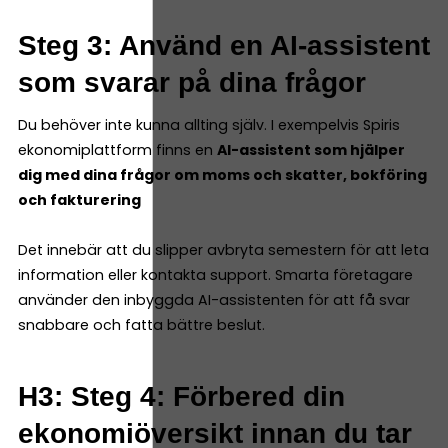
Steg 3: Använd en AI-assistent
som svarar på dina frågor
Du behöver inte kunna allting själv. I exempelvis Spiris
ekonomiplattform finns en
AI-assistent som hjälper
dig med dina frågor om moms och skatter, bokföring
och fakturering
Det innebär att du slipper avbryta semestern för att leta
information eller kontakta support. Smarta företagare
använder den inbyggda AI-assistenten för att få svar
snabbare och fatta bättre beslut.
H3: Steg 4: Förbered din
ekonomiöversikt innan du tar