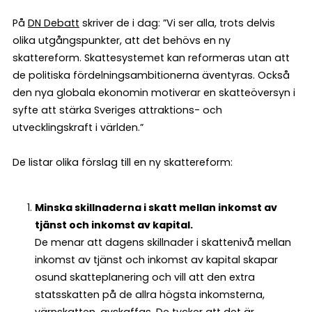
På
DN Debatt
skriver de i dag: ”Vi ser alla, trots delvis
olika utgångspunkter, att det behövs en ny
skattereform. Skattesystemet kan reformeras utan att
de politiska fördelningsambitionerna äventyras. Också
den nya globala ekonomin motiverar en skatteöversyn i
syfte att stärka Sveriges attraktions- och
utvecklingskraft i världen.”
De listar olika förslag till en ny skattereform:
Minska skillnaderna i skatt mellan inkomst av
tjänst och inkomst av kapital.
De menar att dagens skillnader i skattenivå mellan
inkomst av tjänst och inkomst av kapital skapar
osund skatteplanering och vill att den extra
statsskatten på de allra högsta inkomsterna,
värnskatten, avskaffas. De tycker att det är