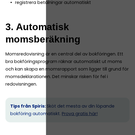
registrera betalningar automatiskt
3. Automatisk
momsberäkning
Momsredovisning är en central del av bokföringen. Ett
bra bokföringsprogram räknar automatiskt ut moms
och kan skapa en momsrapport som ligger till grund för
momsdeklarationen. Det minskar risken för fel i
redovisningen.
Tips från Spiris:
Sköt det mesta av din löpande
bokföring automatiskt.
Prova gratis här!