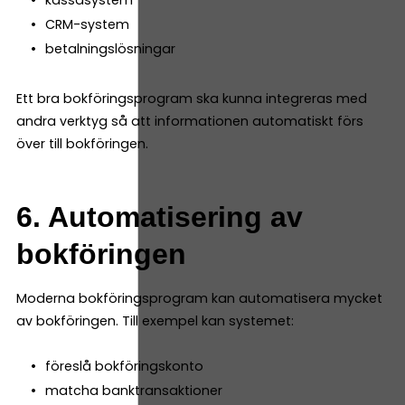
kassasystem
CRM-system
betalningslösningar
Ett bra bokföringsprogram ska kunna integreras med
andra verktyg så att informationen automatiskt förs
över till bokföringen.
6. Automatisering av
bokföringen
Moderna bokföringsprogram kan automatisera mycket
av bokföringen. Till exempel kan systemet:
föreslå bokföringskonto
matcha banktransaktioner