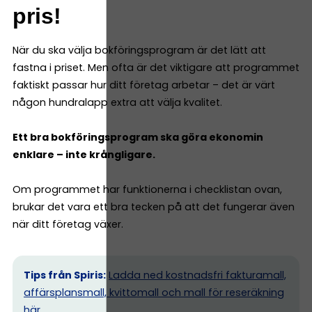
pris!
När du ska välja bokföringsprogram är det lätt att
fastna i priset. Men ofta är det viktigare att programmet
faktiskt passar hur ditt företag arbetar – det är värt
någon hundralapp extra att välja kvalitet.
Ett bra bokföringsprogram ska göra ekonomin
enklare – inte krångligare.
Om programmet har funktionerna i checklistan ovan,
brukar det vara ett bra tecken på att det fungerar även
när ditt företag växer.
Tips från Spiris:
Ladda ned kostnadsfri fakturamall,
affärsplansmall, kvittomall och mall för reseräkning
här