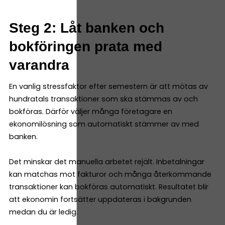
Steg 2: Låt banken och
bokföringen prata med
varandra
En vanlig stressfaktor efter semestern är att mötas av
hundratals transaktioner som ska stämmas av och
bokföras. Därför väljer många företagare en
ekonomilösning som automatiskt stämmer av med
banken.
Det minskar det manuella arbetet rejält. Inbetalningar
kan matchas mot fakturor och många återkommande
transaktioner kan bokföras automatiskt. Resultatet blir
att ekonomin fortsätter uppdateras i bakgrunden
medan du är ledig.