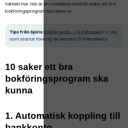
faktiskt har. Här är en checklista med tio saker ett bra
bokföringsprogram bör klara av.
Tips från Spiris:
Bokför gratis – i 6 månader!
För dig
som startat företag de senaste 12 månaderna.
10 saker ett bra
bokföringsprogram ska
kunna
1. Automatisk koppling till
bankkonto