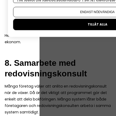
Läs gärna vår
personuppgiftspolicy
. Om du samtycker t
Om du vill ändra ditt val i efterhand hittar du den möjl
resultatrapport
ENDAST NÖDVÄNDIGA
balansrapport
kassaflödesrapport
TILLÅT ALLA
Helst ska de vara enkla att läsa även för den som inte är
ekonom.
8. Samarbete med
redovisningskonsult
Många företag väljer att anlita en redovisningskonsult
när de växer. Då är det viktigt att programmet gör det
enkelt att dela bokföringen. Många system låter både
företagaren och redovisningskonsulten arbeta i samma
system samtidigt.