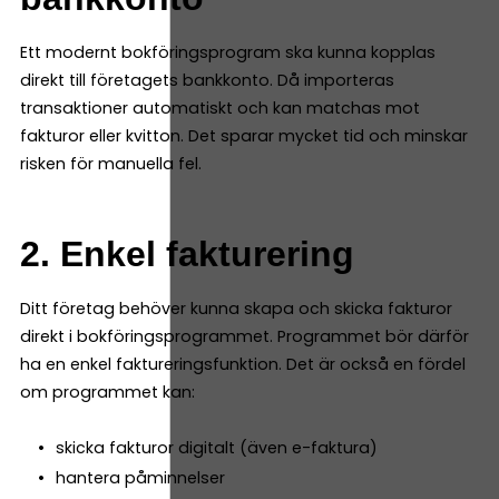
Ett modernt bokföringsprogram ska kunna kopplas
direkt till företagets bankkonto. Då importeras
transaktioner automatiskt och kan matchas mot
fakturor eller kvitton. Det sparar mycket tid och minskar
risken för manuella fel.
2. Enkel fakturering
Ditt företag behöver kunna skapa och skicka fakturor
direkt i bokföringsprogrammet. Programmet bör därför
ha en enkel faktureringsfunktion. Det är också en fördel
om programmet kan:
skicka fakturor digitalt (även e-faktura)
hantera påminnelser