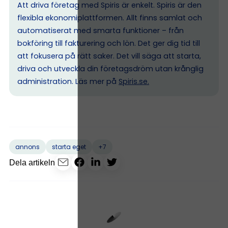
Att driva företag med Spiris är enkelt. Spiris är den
flexibla ekonomiplattformen. Allt finns samlat och
automatiserat med smarta funktioner – från
bokföring till fakturering och lön. Det ger dig tid till
att fokusera på rätt saker. Det vill säga att starta,
driva och utveckla din företagsdröm utan krånglig
administration. Läs mer på
Spiris.se
.
+7
annons
starta eget
Dela artikeln