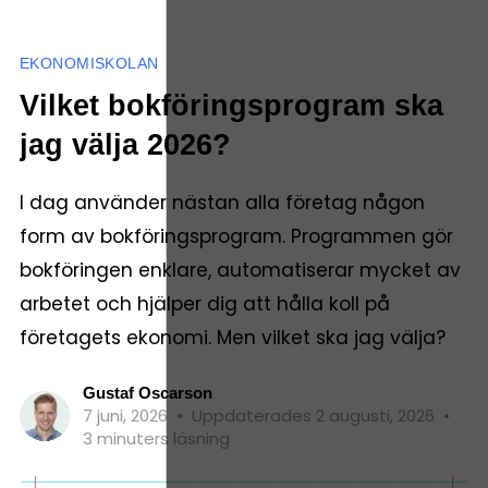
EKONOMISKOLAN
Vilket bokföringsprogram ska
jag välja 2026?
I dag använder nästan alla företag någon
form av bokföringsprogram. Programmen gör
bokföringen enklare, automatiserar mycket av
arbetet och hjälper dig att hålla koll på
företagets ekonomi. Men vilket ska jag välja?
Gustaf Oscarson
7 juni, 2026
•
Uppdaterades 2 augusti, 2026
•
3 minuters läsning