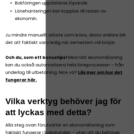
Bokföringen uppdateras löpande.
Lönehanteringen kan kopplas till resten av
ekonomin.
Ju mindre manuellt arbete som krävs, desto enklare blir
det att faktiskt vara ledig när semestern väl börjar.
Och du, som ett bonustips!
Med rätt ekonomilösning
kan du också automatisera hela löneprocessen – från
underlag till utbetalning. Nice va?
Läs mer om hur det
fungerar här.
Vilka verktyg behöver jag för
att lyckas med detta?
Alla steg ovan förutsätter en ekonomilösning som
faktiskt fungerar i bakgrunden – utan att du behöver