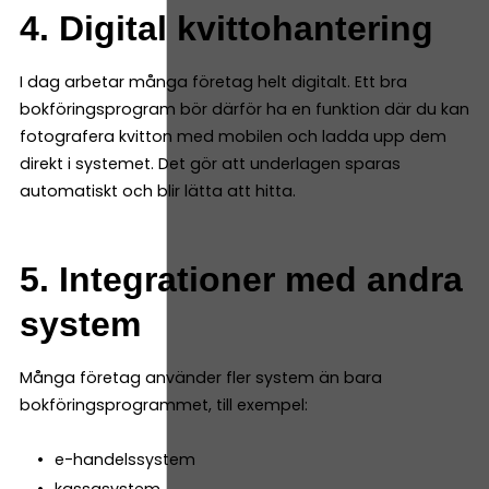
4. Digital kvittohantering
I dag arbetar många företag helt digitalt. Ett bra
bokföringsprogram bör därför ha en funktion där du kan
fotografera kvitton med mobilen och ladda upp dem
direkt i systemet. Det gör att underlagen sparas
automatiskt och blir lätta att hitta.
5. Integrationer med andra
system
Många företag använder fler system än bara
bokföringsprogrammet, till exempel:
e-handelssystem