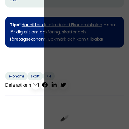
Tips!
Här hittar du alla delar i Ekonomiskolan
– som
lär dig allt om bokföring, skatter och
företagsekonomi. Bokmärk och kom tillbaka!
+4
ekonomi
skatt
Dela artikeln