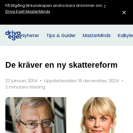
Få tillgång till kunskapen andra bara drömmer om.
»
Driva Eget MasterMinds
Nyheter
Tips & Guider
MasterMinds
Kalkyle
De kräver en ny skattereform
22 januari, 2014
•
Uppdaterades 18 december, 2024
•
2 minuters läsning