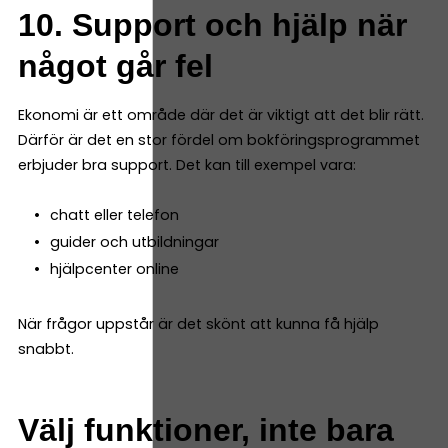
10. Support och hjälp när
något går fel
Ekonomi är ett område där det är viktigt att det blir rätt.
Därför är det en stor fördel om bokföringsprogrammet
erbjuder bra support. Det kan till exempel vara:
chatt eller telefon
guider och utbildningar
hjälpcenter online
När frågor uppstår är det skönt att kunna få hjälp
snabbt.
Välj funktioner, inte bara