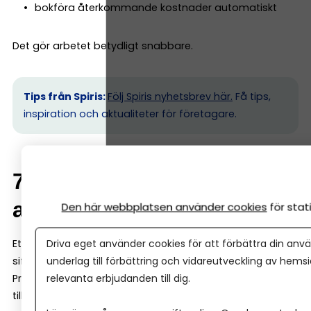
bokföra återkommande kostnader automatiskt
Det gör arbetet betydligt snabbare.
Tips från Spiris:
Följ Spiris nyhetsbrev här.
Få tips,
inspiration och aktualiteter för företagare.
7. Rapporter som är lätta
att förstå
Den här webbplatsen använder cookies
för sta
Driva eget använder cookies för att förbättra din anvä
Ett bra bokföringsprogram ska inte bara registrera
underlag till förbättring och vidareutveckling av hems
siffror – det ska också hjälpa dig att förstå ekonomin.
relevanta erbjudanden till dig.
Programmet ska därför kunna ge dig tydliga rapporter,
till exempel: