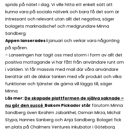
sprids på nätet i dag. Vi ville hitta ett enkelt sätt att
kunna vara på sociala nätverk och bara få det som är
intressant och relevant utan allt det negativa, säger
bolagets marknadschef och medgrundare Minna
Sandberg.
Appen lanserades i
januari och verkar vara någonting
på spåren.
– Lanseringen har tagit oss med storm i form av allt det
positiva mottagande vi har fått från användare runt om
i världen. Vi får massvis med mail där våra användare
berättar att de älskar tanken med vår produkt och vilka
funktioner och tjänster de gärna vill lägga till, säger
Minna.
Läs mer:
De skapade plattformen de själva saknade –
nu gör den succé
Bakom Pickador står
förutom Minna
Sandberg även Ibrahim Jabarkhel, Osman Mirza, Michal
Stypa, Hannes Sanberg och Anja Sandberg. Bolaget fick
en plats på Chalmers Ventures inkubator i Göteborg