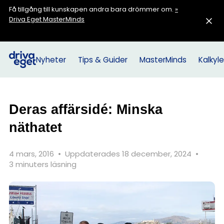
Få tillgång till kunskapen andra bara drömmer om.
»
Driva Eget MasterMinds
Nyheter
Tips & Guider
MasterMinds
Kalkyle
Deras affärsidé: Minska
näthatet
4 mars, 2016
•
Uppdaterades 18 december, 2024
•
3 minuters läsning