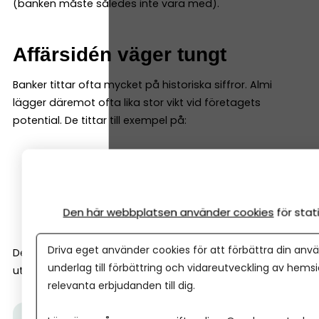
(banken måste således inte vara med).
Affärsidén väger tungt
Banker tittar ofta mycket på historiska siffror. Almi
lägger däremot ofta lika stor vikt vid företagets
potential. De tittar till exempel på:
affärsmodell
marknad
tillväxtmöjligheter
Den här webbplatsen använder cookies
för sta
entreprenörens erfarenhet
Driva eget använder cookies för att förbättra din anvä
Det gör att Almi ofta kan finansiera företag tidigare i
underlag till förbättring och vidareutveckling av hems
utvecklingen än vad banker gör.
relevanta erbjudanden till dig.