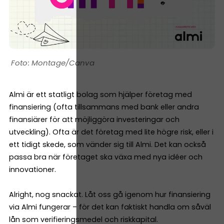
Montage/Canva
Almi är ett statligt bolag som hjälper företag med
finansiering (ofta tillsammans med bank eller andra
finansiärer för att möjliggöra investeringar och
utveckling). Ofta är det företag med lite högre risk, eller i
ett tidigt skede, som vänder sig till Almi. Det kan också
passa bra när företaget ska växa med nya idéer och
innovationer.
Alright, nog snackat. Låt oss gå igenom hur finansiering
via Almi fungerar – för det kan faktiskt handla om såväl
lån som verifieringsmedel och riskkapital.