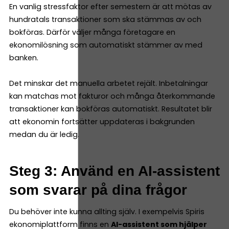
En vanlig stressfaktor efter semestern är att mötas av
hundratals transaktioner som ska stämmas av och
bokföras. Därför väljer många företagare en
ekonomilösning som automatiskt stämmer av med
banken.
Det minskar det manuella arbetet rejält. Inbetalningar
kan matchas mot fakturor och många återkommande
transaktioner kan bokföras automatiskt. Resultatet blir
att ekonomin fortsätter uppdateras i bakgrunden
medan du är ledig.
Steg 3: Använd en AI-assistent
som svarar på dina frågor
Du behöver inte kunna allting själv. I exempelvis Spiris
ekonomiplattform finns en
AI-assistent som hjälper