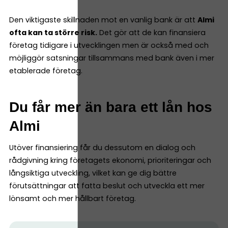
Den viktigaste skillnaden mot en vanlig bank är att
Almi
ofta kan ta större risk.
Det gör att de kan finansiera
företag tidigare i utvecklingen men är också med och
möjliggör satsningar tillsammans med bank även i mer
etablerade företag.
Du får mer än bara ett lån hos
Almi
Utöver finansiering får du dessutom en dialog och
rådgivning kring företagets ekonomi, prioriteringar och
långsiktiga utveckling, vilket kan ge dig bättre
förutsättningar att fatta beslut och utveckla ett mer
lönsamt och mer hållbart företag.