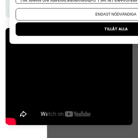
Läs gärna vår
personuppgiftspolicy
. Om du samtycker t
Tips från Almi:
I den här videon får du veta hur ett
Om du vill ändra ditt val i efterhand hittar du den möjl
Almilån fungerar.
ENDAST NÖDVÄNDIGA
TILLÅT ALLA