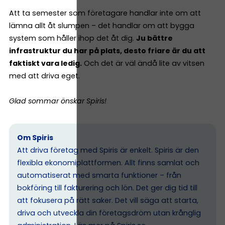
Att ta semester som företagare handlar inte om att
lämna allt åt slumpen – det handlar om att bygga
system som håller ihop det åt dig.
Ju bättre
infrastruktur du har på plats, desto friare är du att
faktiskt vara ledig.
Och det är väl ändå lite av vitsen
med att driva eget.
Glad sommar önskar Spiris!
Om Spiris
Att driva företag med Spiris är enkelt. Spiris är den
flexibla ekonomiplattformen. Allt finns samlat och
automatiserat med smarta funktioner – från
bokföring till fakturering och lön. Det ger dig tid till
att fokusera på rätt saker. Det vill säga att starta,
driva och utveckla din företagsdröm utan krånglig