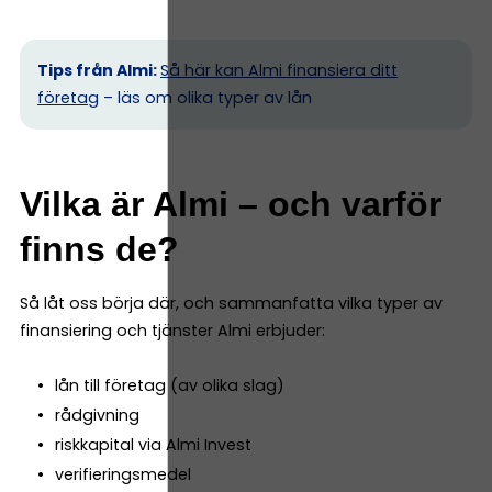
Tips från Almi:
Så här kan Almi finansiera ditt
företag
– läs om olika typer av lån
Vilka är Almi – och varför
finns de?
Så låt oss börja där, och sammanfatta vilka typer av
finansiering och tjänster Almi erbjuder:
lån till företag (av olika slag)
rådgivning
riskkapital via Almi Invest
verifieringsmedel