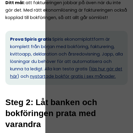
Ditt mål:
att faktureringen jobbar på även när du inte
gör det. Med rätt ekonomilösning är faktureringen också
kopplad till bokföringen, så att allt går sömlöst!
Prova Spiris gratis
Spiris ekonomiplattform är
komplett från början med bokföring, fakturering,
kvittoapp, deklaration och årsredovisning. Japp, alla
lösningar du behöver för att automatisera och
kunna ta ledigt. Alla kan testa gratis (
läs hur gör det
här
) och
nystartade bokför gratis i sex månader.
Steg 2: Låt banken och
bokföringen prata med
varandra