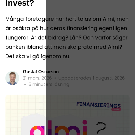
Invest?
Många företagare har hört talas om Almi, men
är osäkra på hur deras finansiering egentligen
fungerar. Är det bidrag? Lån? Och varför säger
banken ibland att man ska prata med Almi?
Det ska vi gå igenom nu.
Gustaf Oscarson
21 mars, 2026
•
Uppdaterades 1 augusti, 2026
•
5 minuters läsning