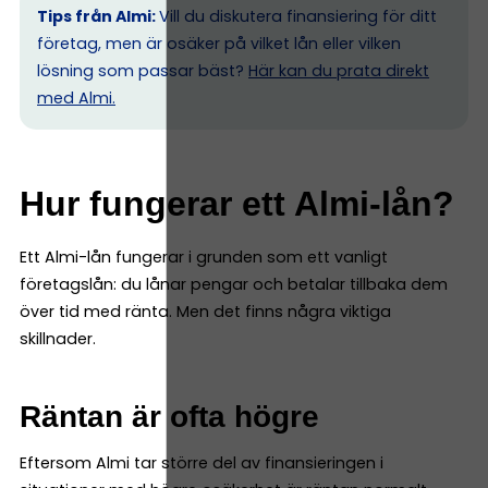
Tips från Almi:
Vill du diskutera finansiering för ditt
företag, men är osäker på vilket lån eller vilken
lösning som passar bäst?
Här kan du prata direkt
med Almi.
Hur fungerar ett Almi-lån?
Ett Almi-lån fungerar i grunden som ett vanligt
företagslån: du lånar pengar och betalar tillbaka dem
över tid med ränta. Men det finns några viktiga
skillnader.
Räntan är ofta högre
Eftersom Almi tar större del av finansieringen i