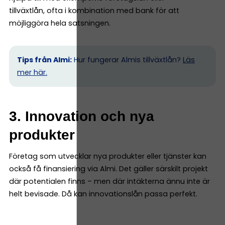
tillväxtlån, ofta i kombination med bank för att
möjliggöra hela satsningen.
Tips från Almi:
Hur fungerar Almis tillväxtlån?
Läs
mer här.
3. Innovation och nya
produkter
Företag som utvecklar nya produkter eller tjänster kan
också få finansiering via Almi. Det gäller särskilt projekt
där potentialen finns – men där intäkterna ännu inte är
helt bevisade. Då kan innovationslån passa perfekt.