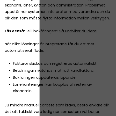
ekonomi, löner, kvitton och administration. Problemet
uppstår när systemen inte pratar med varandra och du
blir den som måste flytta information mellan verktygen.
Läs också:
Fel i bokföringen?
Så undviker du dem!
När olika lösningar är integrerade får du ett mer
automatiserat flöde:
Fakturor skickas och registreras automatiskt.
Betalningar matchas mot rätt kundfaktura.
Bokföringen uppdateras löpande.
Lönehanteringen kan kopplas till resten av
ekonomin.
Ju mindre manuellt arbete som krävs, desto enklare blir
det att faktiskt vara ledig när semestern väl börjar.