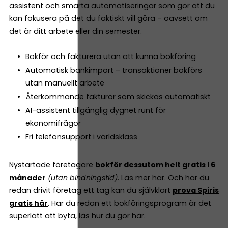
assistent och smarta automatiseringar som gör att du
kan fokusera på det du faktiskt vill göra – oavsett om
det är ditt arbete eller din semester.
Bokför och fakturera utan att kunna bokföring
Automatisk bankimport – transaktioner bokförs
utan manuellt arbete
Återkommande fakturor som skickas automatiskt
AI-assistent tillgänglig dygnet runt för
ekonomifrågor
Fri telefonsupport i världsklass
Nystartade företagare
bokför dessutom helt gratis i 6
månader
(utan bindningstid)
.
Läs mer här.
Och har du
redan drivit företag ett tag kan du självklart
prova Spiris
gratis här
. Har du redan ett bokföringsprogram är det
superlätt att byta,
läs hur du gör här.