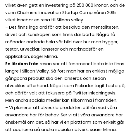
vilket även gett en investering på 250 000 kronor, och de
vann Chalmers Innovation Startup Camp våren 2015
vilket innebar en resa till Silicon valley.
– Det finns inga ord för att beskriva den mentaliteten,
drivet och kunskapen som finns där borta. Några få
månader ändrade hela vår bild över hur man bygger,
testar, utvecklar, lanserar och marknadsför en
applikation, säger Minna.
En lärdom från
resan var att fenomenet beta inte finns
längre i Silicon Valley. Så fort man har en enklast möjliga
gångbara produkt ska den lanseras och sedan
utvecklas efterhand. Något som Pickador tagit fasta på,
och därför valt att fokusera på Twitter inledningsvis.
Men andra sociala medier kan tillkomma i framtiden.
– Vi planerar att utveckla produkten utifrån vad våra
användare har för behov. Ser vi att våra användare har
önskemål om det, så har vi en plattform som enkelt går
att applicera på andra sociala nätverk, säger Minna.