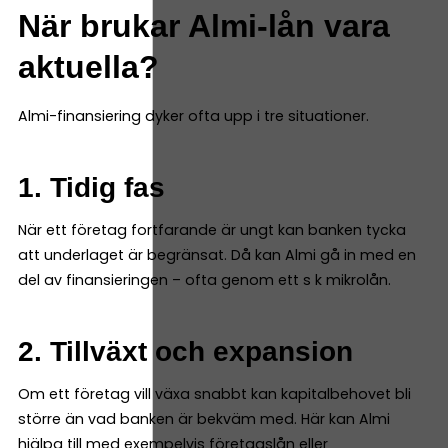
När brukar Almi-lån vara
aktuella?
Almi-finansiering dyker ofta upp i tre situationer.
1. Tidig fas
När ett företag fortfarande är ungt kan banken tycka
att underlaget är begränsat. Då kan Almi gå in med en
del av finansieringen – ofta genom ett s k mikrolån.
2. Tillväxt och expansion
Om ett företag vill växa snabbt kan kapitalbehovet bli
större än vad banken är bekväm med. Här kan Almi
hjälpa till med exempelvis företagslån eller