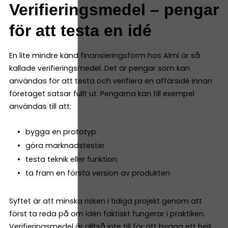
Verifieringsmedel – pengar
för att testa en idé
En lite mindre känd finansieringsform hos Almi är så
kallade verifieringsmedel. Det är pengar som kan
användas för att testa och verifiera en affärsidé innan
företaget satsar fullt ut. Pengarna kan till exempel
användas till att:
bygga en prototyp
göra marknadstester
testa teknik eller funktion
ta fram en första version av produkten
Syftet är att minska risken i tidiga projekt genom att
först ta reda på om idén faktiskt fungerar i praktiken.
Verifieringsmedel är alltså inte till för att bygga ett helt