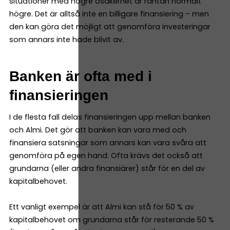
situationer med högre osäkerhet är räntan normalt
högre. Det är alltså inte en billigare finansiering – men
den kan göra det möjligt att genomföra investeringar
som annars inte hade blivit av.
Banken är ofta med i
finansieringen
I de flesta fall delas finansieringen upp mellan banken
och Almi. Det gör att banken kan vara med och
finansiera satsningar som annars kan vara svåra att
genomföra på egen hand. Ofta krävs det också att
grundarna (eller andra finansiärer) står för en del av
kapitalbehovet.
Ett vanligt exempel är att Almi kan stå för 50 % av
kapitalbehovet om grundarna står för resterande 50 %