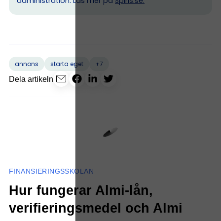
administration. Läs mer på
Spiris.se
.
+7
annons
starta eget
Dela artikeln
FINANSIERINGSSKOLAN
Hur fungerar Almi-lån,
verifieringsmedel och Almi