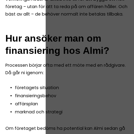
företag – utan för att ta reda på om affären håller. Och
bäst av allt – de behöver normalt inte betalas tillbaka.
Hur ansöker man om
finansiering hos Almi?
Processen börjar ofta med ett möte med en rådgivare.
Då går ni igenom:
företagets situation
finansieringsbehov
affärsplan
marknad och strategi
Om företaget bedöms ha potential kan Almi sedan gå