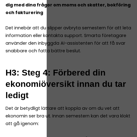
dig med dina frågor om moms och skatter, bokföring
och fakturering
Det innebär att du slipper avbryta semestern för att leta
information eller kontakta support. Smarta företagare
använder den inbyggda AI-assistenten för att få svar
snabbare och fatta bättre beslut.
H3: Steg 4: Förbered din
ekonomiöversikt innan du tar
ledigt
Det är betydligt lättare att koppla av om du vet att
ekonomin ser bra ut. Innan semestern kan det vara klokt
att gå igenom: