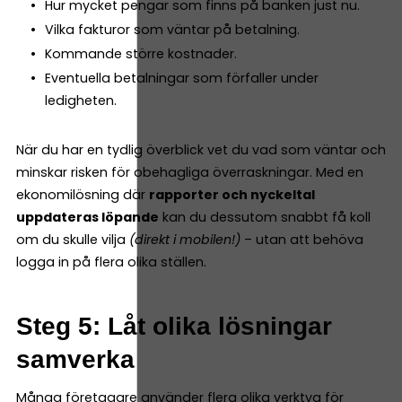
Hur mycket pengar som finns på banken just nu.
Vilka fakturor som väntar på betalning.
Kommande större kostnader.
Eventuella betalningar som förfaller under
ledigheten.
När du har en tydlig överblick vet du vad som väntar och
minskar risken för obehagliga överraskningar. Med en
ekonomilösning där
rapporter och nyckeltal
uppdateras löpande
kan du dessutom snabbt få koll
om du skulle vilja
(direkt i mobilen!)
– utan att behöva
logga in på flera olika ställen.
Steg 5: Låt olika lösningar
samverka
Många företagare använder flera olika verktyg för