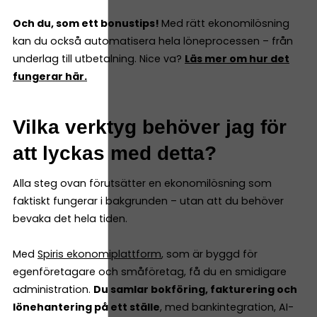
Och du, som ett bonustips!
Med rätt ekonomilösning
kan du också automatisera hela löneprocessen – från
underlag till utbetalning. Nice va?
Läs mer om hur det
fungerar här.
Vilka verktyg behöver jag för
att lyckas med detta?
Alla steg ovan förutsätter en ekonomilösning som
faktiskt fungerar i bakgrunden – utan att du behöver
bevaka det hela tiden.
Med
Spiris ekonomiplattform
, som är byggd för
egenföretagare och småföretag, få du en smidigare
administration.
Du samlar bokföring, fakturering och
lönehantering på ett ställe
, med bankintegration, AI-