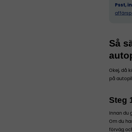
Psst, i
affärsp
Så sä
autop
Okej, då k
på autopil
Steg 
Innan du g
Om du har
förväg oc