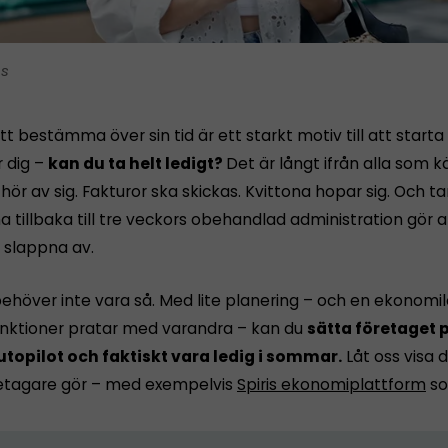
is
tt bestämma över sin tid är ett starkt motiv till att starta
r dig –
kan du ta helt ledigt?
Det är långt ifrån alla som 
ör av sig. Fakturor ska skickas. Kvittona hopar sig. Och 
tillbaka till tre veckors obehandlad administration gör a
n slappna av.
ehöver inte vara så. Med lite planering – och en ekonomi
funktioner pratar med varandra – kan du
sätta företaget p
utopilot och faktiskt vara ledig i sommar.
Låt oss visa d
etagare gör – med exempelvis
Spiris ekonomiplattform
so