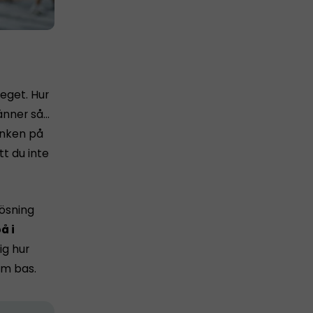
 eget. Hur
känner så…
tanken på
tt du inte
lösning
å i
ig hur
m bas.