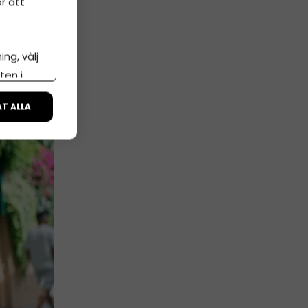
r att
ng, välj
ten i
ÅT ALLA