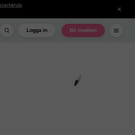
sterMinds
Logga in
Bli medlem