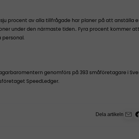
ju procent av alla tillfrågade har planer på att anställa e
soner under den närmaste tiden.. Fyra procent kommer a
 personal.
garbaromentern genomförs på 393 småföretagare i Sver
sföretaget SpeedLedger.
Dela artikeln