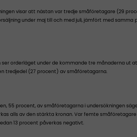
ingen visar att nästan var tredje småföretagare (29 proc
örsäljning under maj till och med juli, jämfört med samma 
ser orderläget under de kommande tre månaderna ut att
n tredjedel (27 procent) av småföretagarna.
ten, 55 procent, av småföretagarna i undersökningen säge
rkas alls av den stärkta kronan. Var femte småföretagar
medan 13 procent påverkas negativt.