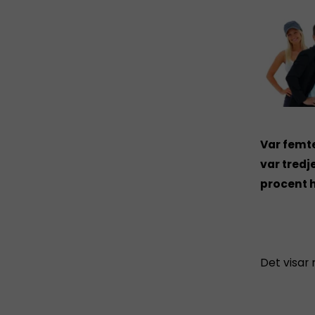
Var femt
var tredj
procent h
Det visar