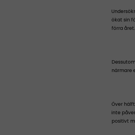
Undersökn
ökat sin f
förra året.
Dessutom 
närmare e
Över hälf
inte påve
positivt 