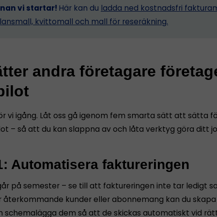
nnan vi startar!
Här kan du
ladda ned kostnadsfri fakturam
lansmall, kvittomall och mall för reseräkning.
tter andra företagare företag
ilot
ör vi igång. Låt oss gå igenom fem smarta sätt att sätta 
ot – så att du kan slappna av och låta verktyg göra ditt j
1: Automatisera faktureringen
år på semester – se till att faktureringen inte tar ledigt s
 återkommande kunder eller abonnemang kan du skapa f
h schemalägga dem så att de skickas automatiskt vid rät