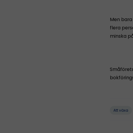
Men bara s
flera per
minska på
Småföreta
bokföring
Att växa