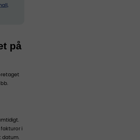
all,
et på
företaget
obb.
amtidigt.
akturor i
t datum.