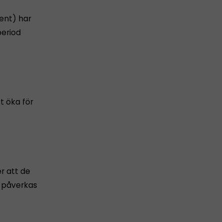
ent) har
period
 öka för
r att de
e påverkas