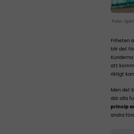
Spir
Friheten a
blir det fö
Kunderna h
att komma 
riktigt ka
Men det b
där alla 
princip a
andra för