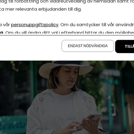
lag till förbättring och vidareutveckling av hemsidan samt fö
are gör!
ta mer relevanta erbjudanden till dig.
iris
a vår
personuppgiftspolicy
. Om du samtycker till vår användni
juni, 2026
•
Uppdaterades 14 juni, 2026
•
5 minuters läsning
la
. Om du vill ändra ditt val i efterhand hittar du den möjlighe
å sidan.
ENDAST NÖDVÄNDIGA
TILL