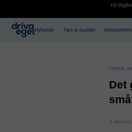
Få tillg
Nyheter
Tips & Guider
MasterMin
FÖRSÄLJN
Det 
småf
4 oktober,