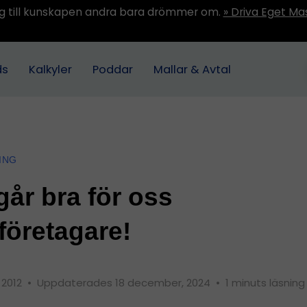
ång till kunskapen andra bara drömmer om.
» Driva Eget Ma
ds
Kalkyler
Poddar
Mallar & Avtal
ING
går bra för oss
öretagare!
 2012
•
Uppdaterades 18 december, 2024
•
1 minuts läsning