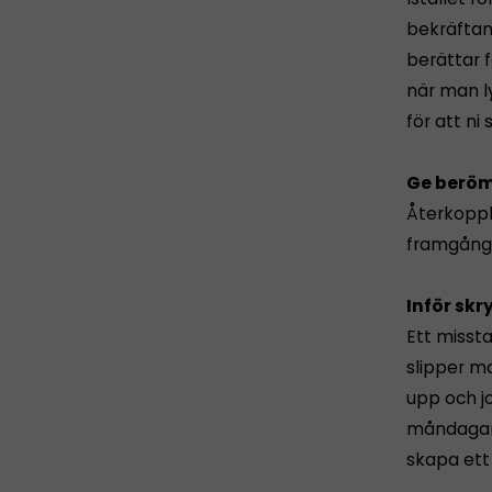
bekräftan
berättar 
när man l
för att ni
Ge beröm
Återkoppl
framgångs
Inför sk
Ett misst
slipper m
upp och j
måndagar o
skapa ett