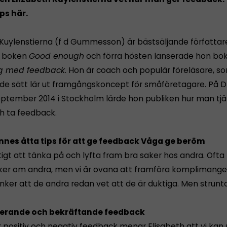
ps här.
 Kuylenstierna (f d Gummesson) är bästsäljande författare 
 boken
Good enough
och förra hösten lanserade hon bo
g med feedback
. Hon är coach och populär föreläsare, s
nde sätt lär ut framgångskoncept för småföretagare. På D
eptember 2014 i Stockholm lärde hon publiken hur man tjä
ch ta feedback.
nnes åtta tips för att ge feedback
Våga ge beröm
tigt att tänka på och lyfta fram bra saker hos andra. Ofta 
ker om andra, men vi är ovana att framföra komplimanger
ker att de andra redan vet att de är duktiga. Men strunta
gerande och bekräftande feedback
ör positiv och negativ feedback menar Elisabeth att vi ka