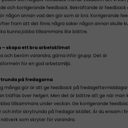
de och korrigerande feedback. Bekräftande är feedback d
för någon annan vad den gör som är bra. Korrigerande fe
yfter fram att det finns några saker någon annan skulle 
 ska kunna jobba tillsammans lite bättre.
 – skapa ett bra arbetsklimat
a och beröm varandra, gärna inför grupp. Det är
formeln för en god arbetsmiljö.
rytrunda på fredagarna
ag många gör är att ge feedback på fredageftermiddagar 
an träffas över helgen. Men det är bättre att ge när man k
obba tillsammans under veckan. Ge korrigerande feedba
ch inför skrytrunda på fredagar istället. Är du ensam i f
 nätverk som skryter för varandra.