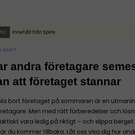
NS
Innehåll från
Spiris
& SKATT
ar andra företagare seme
an att företaget stannar
pla bort företaget på sommaren är en utmanin
öretagare. Men med rätt förberedelser och lösn
aktiskt vara ledig på riktigt – och slippa berget
r du kommer tillbaka. Låt oss visa dig hur and