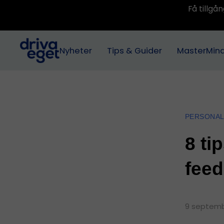
Få tillg
Nyheter
Tips & Guider
MasterMin
PERSONA
8 ti
fee
9 septemb