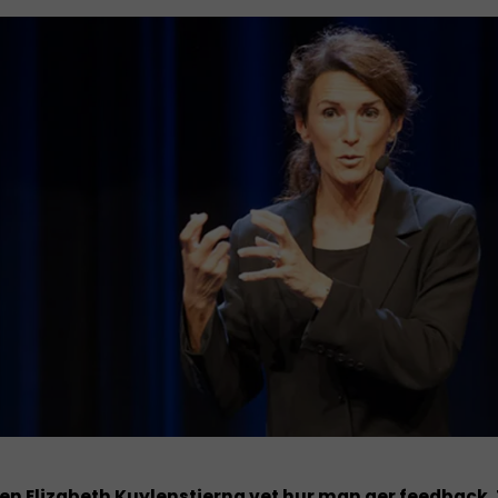
en Elizabeth Kuylenstierna vet hur man ger feedback. 