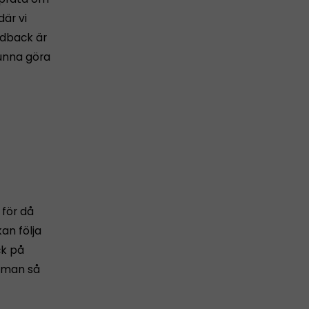
är vi
edback är
kunna göra
för då
an följa
ck på
irman så