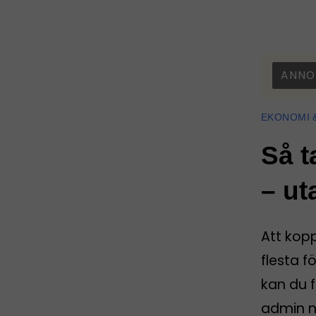
ANNO
EKONOMI 
Så t
– ut
Att kop
flesta f
kan du f
admin nä