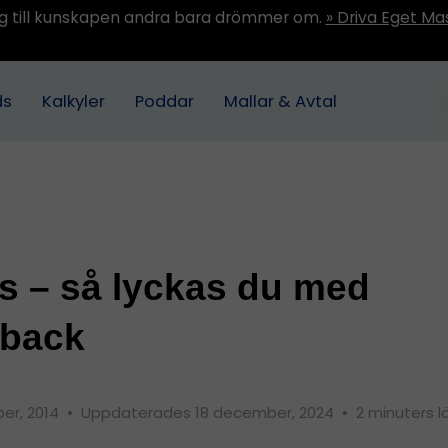
ång till kunskapen andra bara drömmer om.
» Driva Eget Ma
ds
Kalkyler
Poddar
Mallar & Avtal
L
ps – så lyckas du med
dback
er, 2014
•
Uppdaterades 18 december, 2024
•
2 minuters l