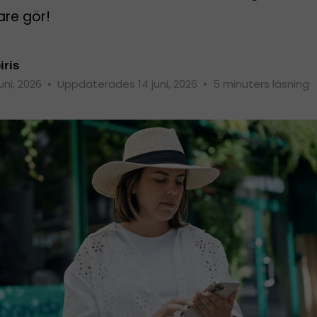
are gör!
iris
juni, 2026
•
Uppdaterades 14 juni, 2026
•
5 minuters läsning