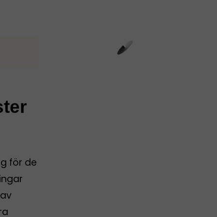
ster
g för de
ingar
 av
ra