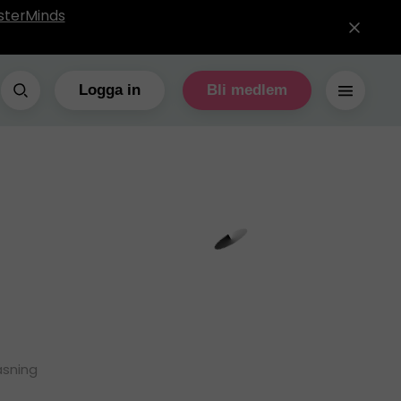
sterMinds
Logga in
Bli medlem
äsning