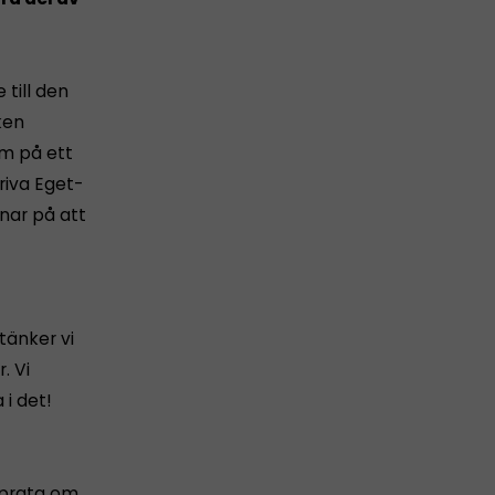
till den
ken
om på ett
riva Eget-
nar på att
tänker vi
. Vi
 i det!
n prata om