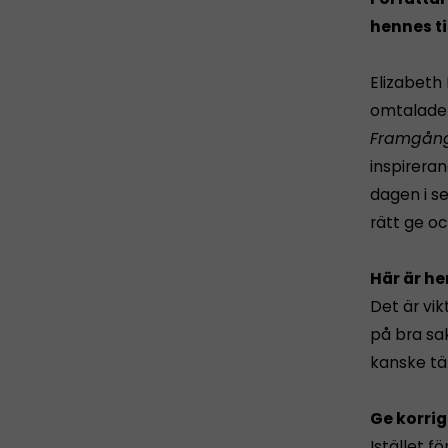
hennes ti
Elizabeth
omtalade
Framgån
inspirera
dagen i s
rätt ge o
Här är he
Det är vik
på bra sa
kanske tän
Ge korri
Istället f