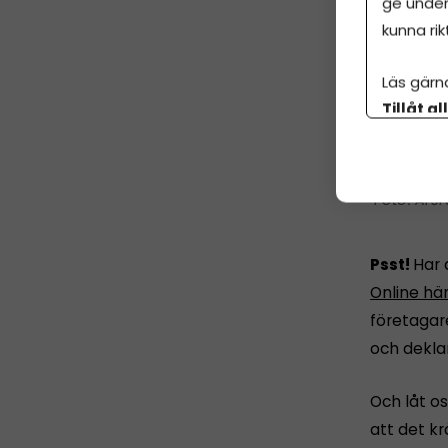
ge under
kunna rik
Läs gärn
Tillåt al
botten p
Årsr
Psst!
Har 
Online hä
företagar
och dekla
Och låt os
att det k