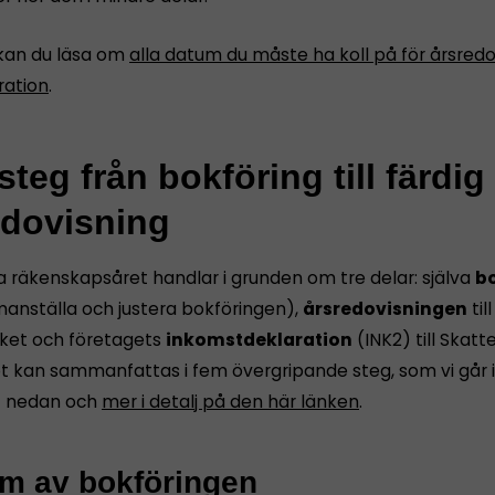
kan du läsa om
alla datum du måste ha koll på för årsredo
ration
.
teg från bokföring till färdig
edovisning
a räkenskapsåret handlar i grunden om tre delar: själva
bo
anställa och justera bokföringen),
årsredovisningen
till
ket och företagets
inkomstdeklaration
(INK2) till Skatt
et kan sammanfattas i fem övergripande steg, som vi går
t nedan och
mer i detalj på den här länken
.
äm av bokföringen