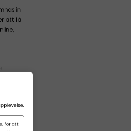
ämnas in
er att få
nline,
g
upplevelse.
, för att