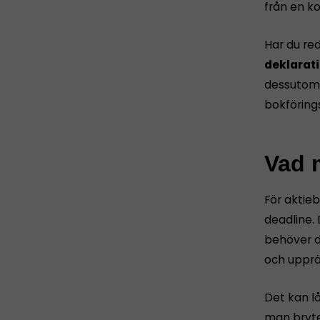
från en ko
Har du re
deklarati
dessutom 
bokföring
Vad m
För aktie
deadline. 
behöver d
och upprät
Det kan l
man bryte