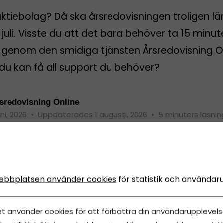
aktiebolag? Då ska årsredovisningen troligen l
 juli. Visste du att det bara behöver ta 15 minut
rt genom den smidiga tjänsten Årsredovisning O
du kan få all support du behöver?
sredovisning Online
uni, 2026
•
Uppdaterades 1 augusti, 2026
•
5 minuters läsnin
ebbplatsen använder cookies
för statistik och användar
et använder cookies för att förbättra din användarupplevelse