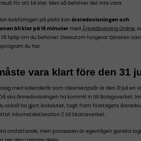
nsult för att bli klar. Men så behöver det inte vara.
dan bokföringen på plats kan
årsredovisningen och
onen bli klar på 15 minuter
med
Årsredovisning Online
, 
få hjälp om du behöver. Dessutom fungerar tjänsten oavs
sprogram du har.
åste vara klart före den 31 ju
bolag med kalenderår som räkenskapsår är den 31 juli en vi
Då ska årsredovisningen ha kommit in till Bolagsverket. I
u också ha gjort bokslutet, tagit fram företagets årsredov
tat Inkomstdeklaration 2 till Skatteverket.
åta omfattande, men processen är egentligen ganska logi
r ner den i mindre delar.