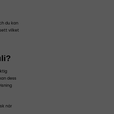
och du kan
ett vilket
li?
ktig
nnan dess
isning
sk när