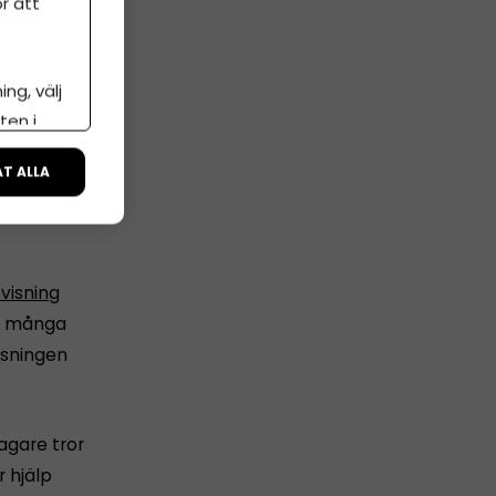
r att
ng, välj
ten i
ÅT ALLA
visning
för många
isningen
tagare tror
 hjälp