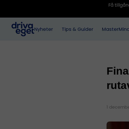
Få tillg
Nyheter
Tips & Guider
MasterMin
Fina
ruta
1 decembe