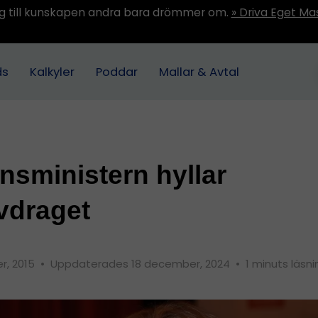
ång till kunskapen andra bara drömmer om.
» Driva Eget Ma
ds
Kalkyler
Poddar
Mallar & Avtal
nsministern hyllar
vdraget
r, 2015
•
Uppdaterades 18 december, 2024
•
1 minuts läsni