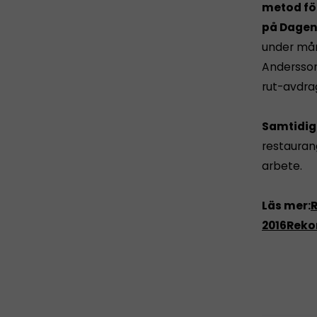
metod för
på Dagen
under mån
Andersson
rut-avdrag
Samtidig
restauran
arbete.
Läs mer:
R
2016
Reko