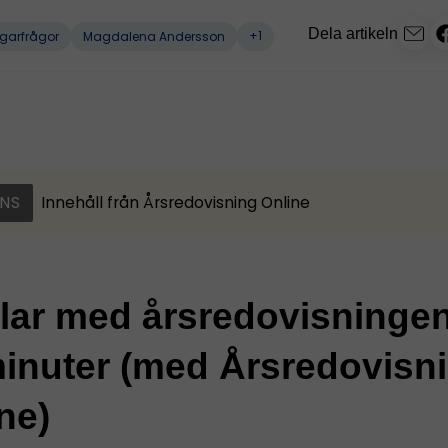
Dela artikeln
+1
garfrågor
Magdalena Andersson
NS
Innehåll från
Årsredovisning Online
klar med årsredovisninge
inuter (med Årsredovisn
ne)