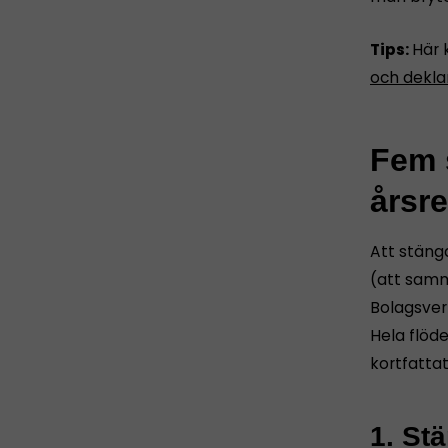
Tips:
Här 
och dekla
Fem s
årsr
Att stäng
(att samm
Bolagsver
Hela flöd
kortfatta
1. St