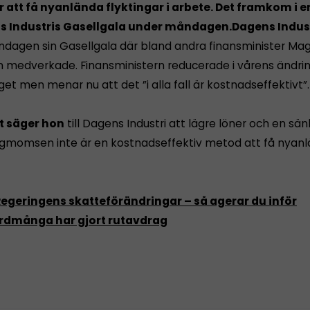
 att få nyanlända flyktingar i arbete. Det framkom i e
s Industris Gasellgala under måndagen.
Dagens Indus
dagen sin Gasellgala där bland andra finansminister Ma
 medverkade. Finansministern reducerade i vårens ändr
et men menar nu att det ”i alla fall är kostnadseffektivt”.
t säger hon
till Dagens Industri att lägre löner och en sä
gmomsen inte är en kostnadseffektiv metod att få nyanl
egeringens skatteförändringar – så agerar du inför
rdmånga har gjort rutavdrag