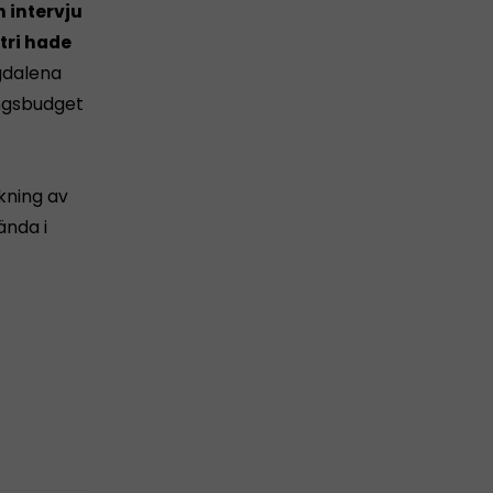
n intervju
tri hade
gdalena
ingsbudget
nkning av
ända i