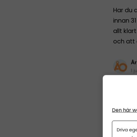
Har du 
innan 31
allt kla
och att 
År
1 j
Den här w
Driva eg