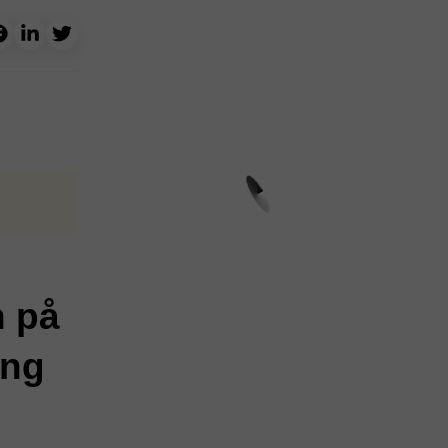
n på
ing