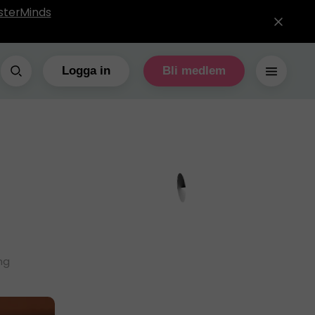
sterMinds
Logga in
Bli medlem
ng