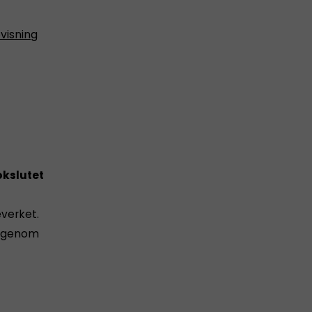
visning
kslutet
everket.
 igenom