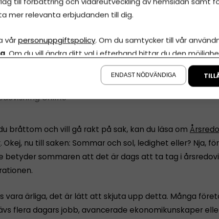
lag till förbättring och vidareutveckling av hemsidan samt fö
ta mer relevanta erbjudanden till dig.
a vår
personuppgiftspolicy
. Om du samtycker till vår användni
la
. Om du vill ändra ditt val i efterhand hittar du den möjlighe
å sidan.
ENDAST NÖDVÄNDIGA
TILL
edovisning Online
du bråttom och vill gå rakt på sak, kan du läsa om
Årsredo
r
. Okej, nu till saken: Sommar och sol, ledighet eller? Nja, 
e betyder sommaren att det är dags att ta tag i årsredov
rationen.
s vara ärliga, det är lätt att skjuta upp detta. Många före
rävs flera dagars jobb, avancerade ekonomikunskaper eller