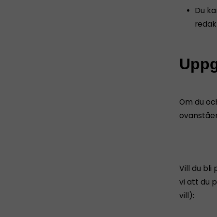
Du ka
redakt
Uppg
Om du och
ovanståen
Vill du bl
vi att du 
vill):