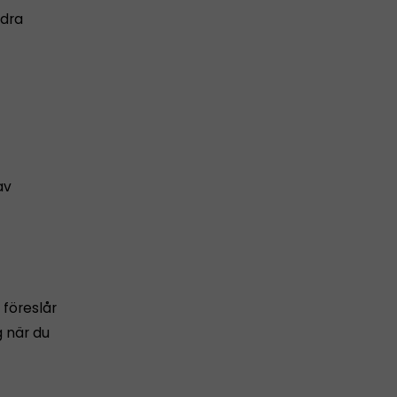
ndra
av
 föreslår
g när du