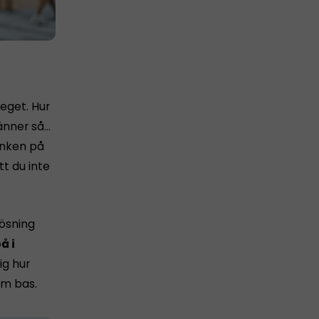
 eget. Hur
känner så…
tanken på
tt du inte
lösning
å i
ig hur
m bas.