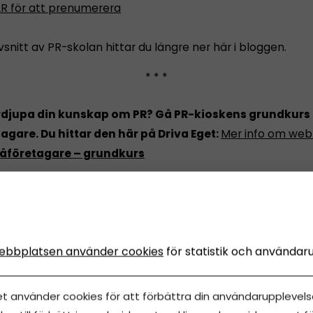
R för att prenumerera
vsnitt av PR-skolan hittar du längre ner här i bloggen.
* * *
ördjupa din kunskap om PR? Gå PR-kioskens grundkurs i
gare. Du hittar den här på Driva Eget:
Mer info om we
måföretagare – grundkurs
ebbplatsen använder cookies
för statistik och användar
ln
et använder cookies för att förbättra din användarupplevelse