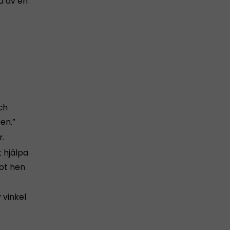
d av en
ch
en.”
r.
t hjälpa
got hen
 vinkel