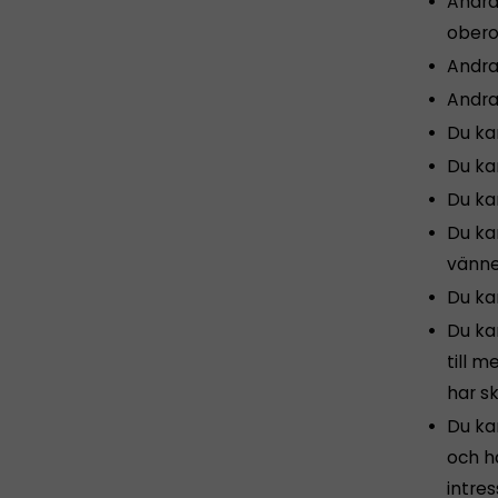
Andra
obero
Andra 
Andra 
Du kan
Du ka
Du kan
Du ka
vänne
Du kan
Du kan
till 
har sk
Du ka
och hä
intres