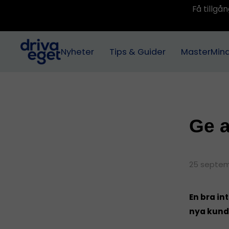
Få tillg
Nyheter
Tips & Guider
MasterMin
Ge a
25 septem
En bra in
nya kunde