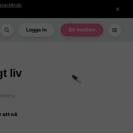
sterMinds
Logga in
Bli medlem
t liv
läsning
r att nå