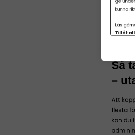
ge under
kunna rik
Läs gärn
ANNO
Tillåt al
botten p
EKONOMI 
Så t
– ut
Att kop
flesta f
kan du f
admin nä