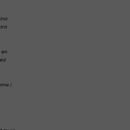
dina
ora
 en
med
mme i