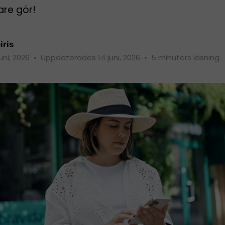
are gör!
iris
juni, 2026
•
Uppdaterades 14 juni, 2026
•
5 minuters läsning