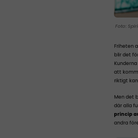
Spir
Friheten a
blir det fö
Kunderna h
att komma 
riktigt ka
Men det b
där alla 
princip a
andra för