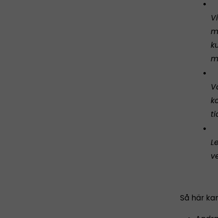
V
m
k
m
V
k
ti
L
v
Så här ka