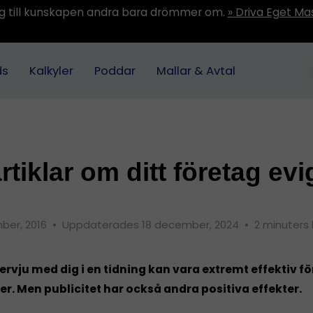
ång till kunskapen andra bara drömmer om.
» Driva Eget Ma
ds
Kalkyler
Poddar
Mallar & Avtal
rtiklar om ditt företag evig
ber, 2016
•
Uppdaterades 18 december, 2024
•
2 minuters 
tervju med dig i en tidning kan vara extremt effektiv fö
r. Men publicitet har också andra positiva effekter.