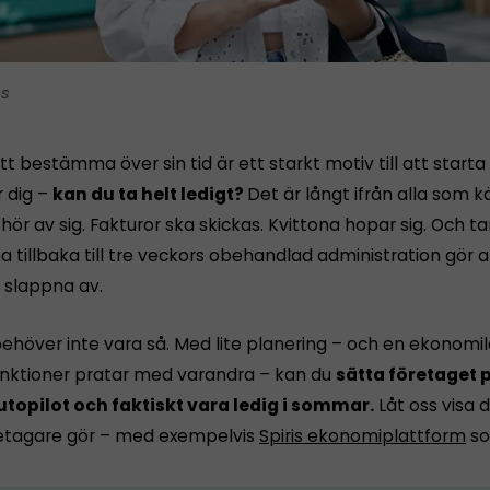
is
tt bestämma över sin tid är ett starkt motiv till att starta
r dig –
kan du ta helt ledigt?
Det är långt ifrån alla som 
ör av sig. Fakturor ska skickas. Kvittona hopar sig. Och 
tillbaka till tre veckors obehandlad administration gör a
n slappna av.
ehöver inte vara så. Med lite planering – och en ekonomi
funktioner pratar med varandra – kan du
sätta företaget p
utopilot och faktiskt vara ledig i sommar.
Låt oss visa d
etagare gör – med exempelvis
Spiris ekonomiplattform
so