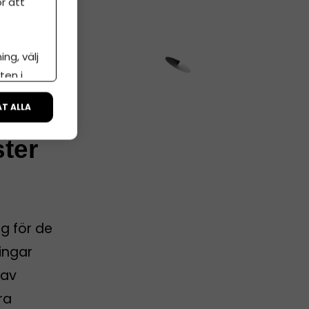
r att
ng, välj
ten i
ÅT ALLA
ster
g för de
ingar
 av
ra