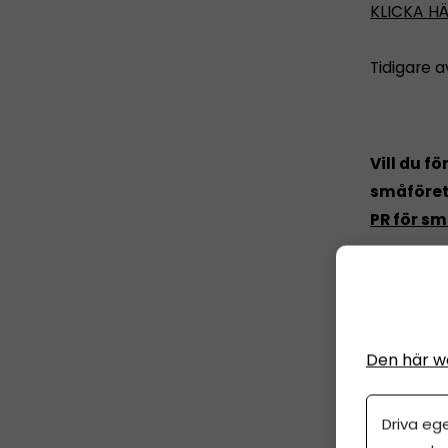
KLICKA HÄ
Tidigare a
Vill du f
småföreta
PR för s
Den här w
Dela artike
Driva eg