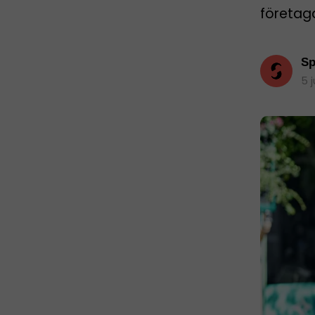
företag
Sp
5 