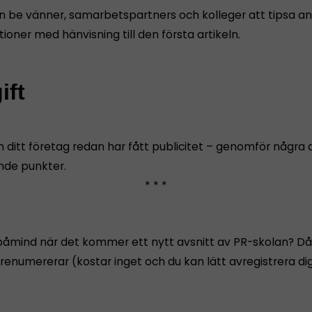
n be vänner, samarbetspartners och kolleger att tipsa a
ioner med hänvisning till den första artikeln.
ift
 ditt företag redan har fått publicitet – genomför några 
de punkter.
* * *
i påmind när det kommer ett nytt avsnitt av PR-skolan? Då
prenumererar (kostar inget och du kan lätt avregistrera di