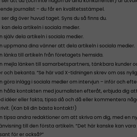
 ser att du (och inte någon av dina konkurrenter) är utval
ende journalist – du får en kvalitetsstämpel.
ser dig över huvud taget. Syns du så finns du.
kan dela artikeln i sociala medier.
 själv dela artikeln i sociala medier.
n uppmana dina vänner att dela artikeln i sociala medier.
 länka till artikeln från företagets hemsida.
n mejla länken till samarbetspartners, tänkbara kunder o
r och bekanta. ”Se här vad X-tidningen skrev om oss nylig
 göra inlägg i sociala medier om intervjun – inför och efte
 hålla kontakten med journalisten efteråt, erbjuda dig at
med idéer eller fakta, tipsa då och då eller kommentera nå
rivit. (Kan bli din bästa kontakt!)
n tipsa andra redaktioner om att skriva om dig, med en ny
nvisning till den första artikeln. ”Det här kanske kan vara
sant för er också?”