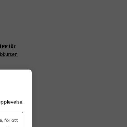
 PR för
bbkursen
upplevelse.
, för att