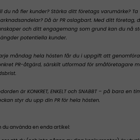
ill du nå fler kunder? Stärka ditt företags varumärke? Ta
arknadsandelar? Då är PR oslagbart. Med ditt företag, 
unskaper och ditt engagemang som grund kan du nå st
ängder potentiella kunder.
arje måndag hela hösten får du i uppgift att genomföra
onkret PR-åtgärd, särskilt utformad för småföretagare 
dsbrist.
edorden är KONKRET, ENKELT och SNABBT – på bara en ti
eckan styr du upp din PR för hela hösten.
n du använda en enda artikel: