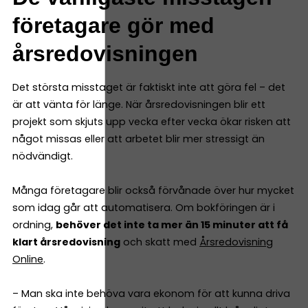
företagare gör med
årsredovisningen
Det största misstaget är faktiskt inte att göra fel – det
är att vänta för länge. När årsredovisningen blir ett
projekt som skjuts upp vecka efter vecka ökar risken att
något missas eller att arbetet blir mer stressigt än
nödvändigt.
Många företagare blir också förvånade över hur mycket
som idag går att automatisera. Om bokföringen är i
ordning,
behöver det inte ta mer än 15 minuter att få
klart årsredovisning
och skatt med
Årsredovisning
Online
.
– Man ska inte behöva vara ekonom för att kunna driva