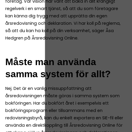
företag. Vår vision har varit att baka in allt krångligt
regelverk i en smart tjänst, så att du som företagare
kan känna dig trygg med att upprätta din egen
årsredovisning och deklaration. Vi har koll på reglerna,
så att du kan ha koll på din verksamhet, säger Åsa
Hedgren på Årsredovisning Online.
Måste man använda
samma system för allt?
Nej. Det är en vanlig missuppfattning att
årsredovisningen måste göras i samma system som
bokföringen. Har du bokfört året i exempelvis ett
bokföringsprogram eller tillsammans med en
redovisningsbyrå, kan du enkelt exportera en SIE-fil eller
använda en direktkoppling till Årsredovisning Online för