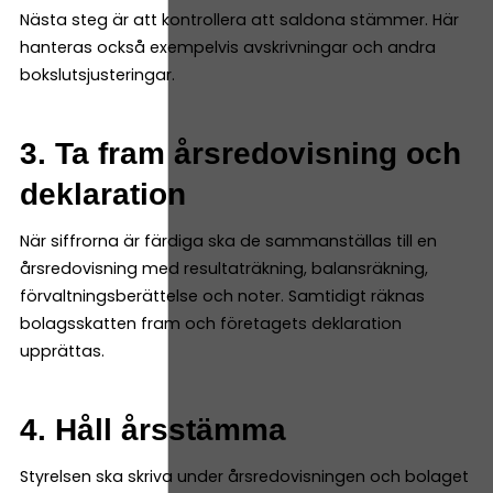
Nästa steg är att kontrollera att saldona stämmer. Här
hanteras också exempelvis avskrivningar och andra
bokslutsjusteringar.
3. Ta fram årsredovisning och
deklaration
När siffrorna är färdiga ska de sammanställas till en
årsredovisning med resultaträkning, balansräkning,
förvaltningsberättelse och noter. Samtidigt räknas
bolagsskatten fram och företagets deklaration
upprättas.
4. Håll årsstämma
Styrelsen ska skriva under årsredovisningen och bolaget