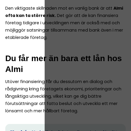
Den viktigaste skillnaden mot en vanlig bank är att
Almi
ofta kan ta större risk.
Det gör att de kan finansiera
företag tidigare i utvecklingen men är också med och
möjliggör satsningar tillsammans med bank även i mer
etablerade företag.
Du får mer än bara ett lån hos
Almi
Utöver finansiering får du dessutom en dialog och
rådgivning kring företagets ekonomi, prioriteringar och
långsiktiga utveckling, vilket kan ge dig bättre
förutsättningar att fatta beslut och utveckla ett mer
lönsamt och mer hållbart företag.