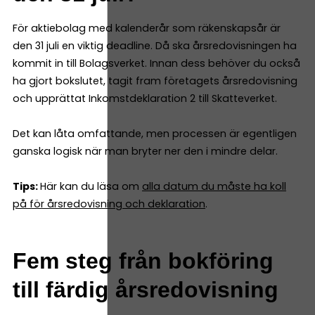
För aktiebolag med kalenderår som räkenskapsår är
den 31 juli en viktig deadline. Då ska årsredovisningen ha
kommit in till Bolagsverket. Innan dess behöver du också
ha gjort bokslutet, tagit fram företagets årsredovisning
och upprättat Inkomstdeklaration 2 till Skatteverket.
Det kan låta omfattande, men processen är egentligen
ganska logisk när man bryter ner den i mindre delar.
Tips:
Här kan du läsa om
alla datum du måste ha koll
på för årsredovisning och deklaration
.
Fem steg från bokföring
till färdig årsredovisning