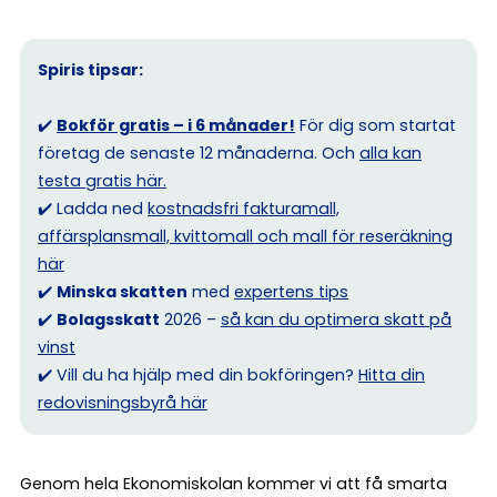
Spiris tipsar:
✔️
Bokför gratis – i 6 månader!
För dig som startat
företag de senaste 12 månaderna. Och
alla kan
testa gratis här.
✔️ Ladda ned
kostnadsfri fakturamall,
affärsplansmall, kvittomall och mall för reseräkning
här
✔️
Minska skatten
med
expertens tips
✔️
Bolagsskatt
2026 –
så kan du optimera skatt på
vinst
✔️ Vill du ha hjälp med din bokföringen?
Hitta din
redovisningsbyrå här
Genom hela Ekonomiskolan kommer vi att få smarta