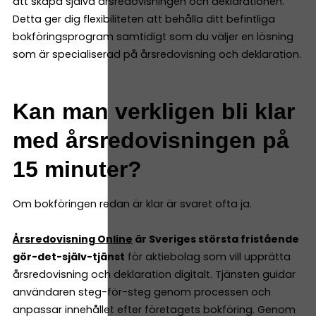
att skapa själva årsredovisningen och deklarationen.
Detta ger dig flexibiliteten att behålla ditt befintliga
bokföringsprogram samtidigt som du väljer en lösning
som är specialiserad på årsredovisning och deklaration.
Kan man verkligen bli klar
med årsredovisningen på
15 minuter?
Om bokföringen redan är klar är svaret ofta ja.
Årsredovisning Online
är Sveriges största fristående
gör-det-själv-tjänst
för aktiebolag som vill upprätta
årsredovisning och deklaration digitalt. Tjänsten guidar
användaren steg-för-steg genom processen och
anpassar innehållet efter företagets bokföring. Genom