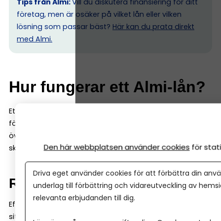
Tips från Almi:
Vill du diskutera finansiering för ditt
företag, men är osäker på vilket lån eller vilken
lösning som passar bäst?
Här kan du prata direkt
med Almi.
Hur fungerar ett Almi-lån?
Ett Almi-lån fungerar i grunden som ett vanligt
företagslån: du lånar pengar och betalar tillbaka dem
över tid med ränta. Men det finns några viktiga
Den här webbplatsen använder cookies
för sta
skillnader.
Driva eget använder cookies för att förbättra din anvä
Räntan är ofta högre
underlag till förbättring och vidareutveckling av hems
relevanta erbjudanden till dig.
Eftersom Almi tar större del av finansieringen i
situationer med högre osäkerhet är räntan normalt