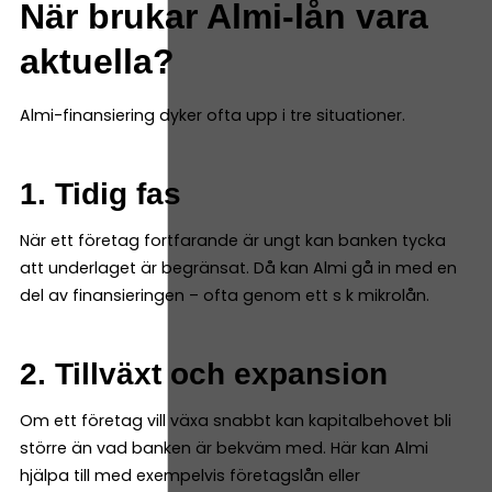
När brukar Almi-lån vara
aktuella?
Almi-finansiering dyker ofta upp i tre situationer.
1. Tidig fas
När ett företag fortfarande är ungt kan banken tycka
att underlaget är begränsat. Då kan Almi gå in med en
del av finansieringen – ofta genom ett s k mikrolån.
2. Tillväxt och expansion
Om ett företag vill växa snabbt kan kapitalbehovet bli
större än vad banken är bekväm med. Här kan Almi
hjälpa till med exempelvis företagslån eller