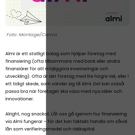
Montage/Canva
Almi är ett statligt bolag som hjälper företag med
finansiering (ofta tillsammans med bank eller andra
finansiärer för att möjliggöra investeringar och
utveckling). Ofta är det företag med lite högre risk, eller i
ett tidigt skede, som vänder sig till Almi. Det kan också
passa bra när företaget ska växa med nya idéer och
innovationer.
Alright, nog snackat. Låt oss gå igenom hur finansiering
via Almi fungerar – för det kan faktiskt handla om såväl
lån som verifieringsmedel och riskkapital.