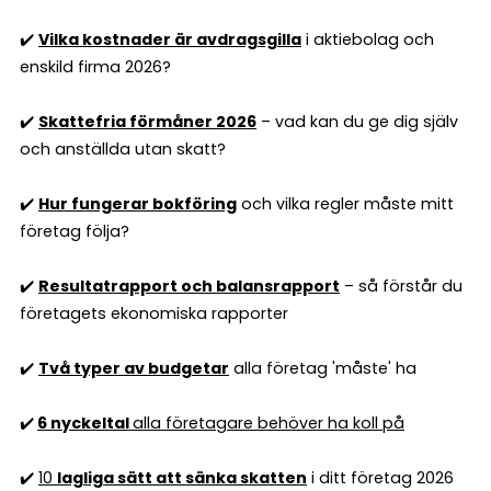
✔️
Vilka kostnader är avdragsgilla
i aktiebolag och
enskild firma 2026?
✔️
Skattefria förmåner 2026
– vad kan du ge dig själv
och anställda utan skatt?
✔️
Hur fungerar bokföring
och vilka regler måste mitt
företag följa?
✔️
Resultatrapport och balansrapport
– så förstår du
företagets ekonomiska rapporter
✔️
Två typer av budgetar
alla företag 'måste' ha
✔️
6 nyckeltal
alla företagare behöver ha koll på
✔️
10
lagliga sätt att sänka skatten
i ditt företag 2026