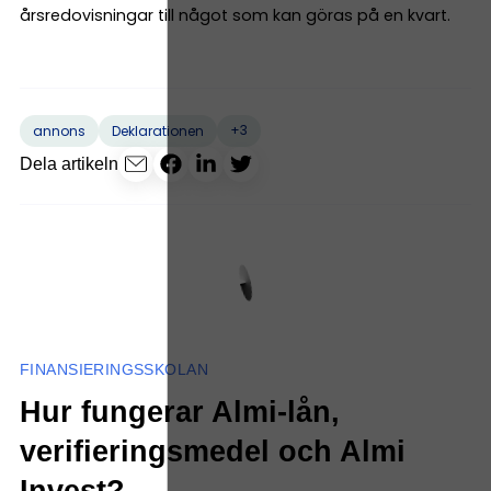
årsredovisningar till något som kan göras på en kvart.
+3
annons
Deklarationen
Dela artikeln
FINANSIERINGSSKOLAN
Hur fungerar Almi-lån,
verifieringsmedel och Almi
Invest?