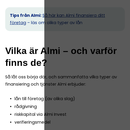
Tips från Almi:
Så här kan Almi finansiera ditt
företag
– läs om olika typer av lån
Vilka är Almi – och varför
finns de?
Så låt oss börja där, och sammanfatta vilka typer av
finansiering och tjänster Almi erbjuder:
lån till företag (av olika slag)
rådgivning
riskkapital via Almi Invest
verifieringsmedel