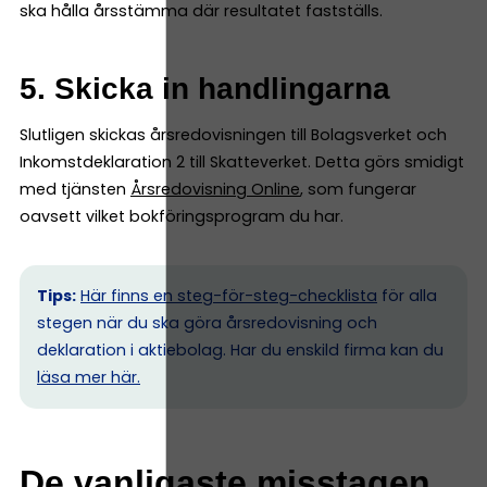
ska hålla årsstämma där resultatet fastställs.
5. Skicka in handlingarna
Slutligen skickas årsredovisningen till Bolagsverket och
Inkomstdeklaration 2 till Skatteverket. Detta görs smidigt
med tjänsten
Årsredovisning Online
, som fungerar
oavsett vilket bokföringsprogram du har.
Tips:
Här finns en steg-för-steg-checklista
för alla
stegen när du ska göra årsredovisning och
deklaration i aktiebolag. Har du enskild firma kan du
l
äsa mer här.
De vanligaste misstagen