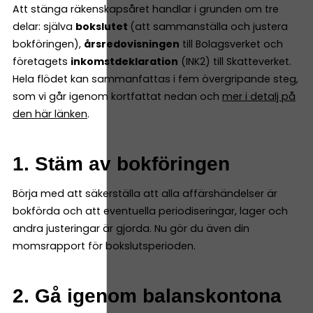
Att stänga räkenskapsåret handlar i grunden om tre
delar: själva
bokslutet
(att sammanställa och justera
bokföringen),
årsredovisningen
till Bolagsverket och
företagets
inkomstdeklaration
(INK2) till Skatteverket.
Hela flödet kan sammanfattas i fem övergripande steg,
som vi går igenom kortfattat nedan och
mer i detalj på
den här länken
.
1. Stäm av bokföringen
Börja med att säkerställa att alla affärshändelser är
bokförda och att eventuella periodiseringar, lager och
andra justeringar är gjorda. Nu gör du även din
momsrapport för bokslutsperioden.
2. Gå igenom balanskontona