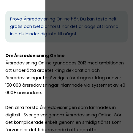
Prova Årsredovisning Online här.
Du kan testa helt
gratis och betalar först när det är dags att lämna
in – du binder dig inte till något.
Om Årsredovisning Online
Årsredovisning Online grundades 2013 med ambitionen
att underlätta arbetet kring deklaration och
årsredovisningar för Sveriges företagare. Idag är över
150 000 årsredovisningar inlämnade via systemet av 40
000+ användare.
Den allra första årsredovisningen som lämnades in
digitalt i Sverige var genom Årsredovisning Online. Gör
det komplicerade enkelt genom en smidig tjänst som
förvandlar det tidskrävande i att upprätta