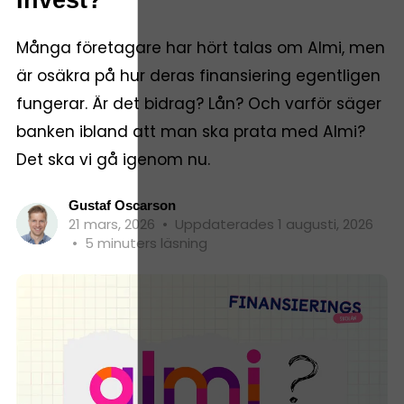
Många företagare har hört talas om Almi, men
är osäkra på hur deras finansiering egentligen
fungerar. Är det bidrag? Lån? Och varför säger
banken ibland att man ska prata med Almi?
Det ska vi gå igenom nu.
Gustaf Oscarson
21 mars, 2026
•
Uppdaterades 1 augusti, 2026
•
5 minuters läsning