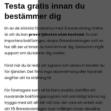
Testa gratis innan du
bestämmer dig
En av de största fördelarna med Årsredovisning Online
är att du kan
prova tjänsten utan kostnad.
Du kan
importera bokföringen, skapa årsredovisningen och se
hur allt ser ut innan du bestämmer dig. Dessutom ingår
support om du känner dig osäker.
Först när du är redo att signera och skicka in betalar du
för tjänsten. Det finns inga abonnemang eller löpande
avgifter att ta ställning till.
För företagare som vill bli klara snabbt, behålla sitt
nuvarande bokföringsprogram och samtidigt känna sig
trygga med att allt blir rätt kan det vara ett enkelt sätt
att få årsredovisningen över mållinjen innan deadline.