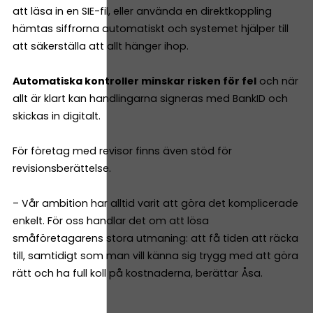
att läsa in en SIE-fil, eller använda en direktkoppling
hämtas siffrorna automatiskt och systemet hjälper till
att säkerställa att allt hänger ihop.
Automatiska kontroller minskar risken för fel
och när
allt är klart kan handlingarna signeras med BankID och
skickas in digitalt.
För företag med revisor finns även stöd för
revisionsberättelse.
– Vår ambition har alltid varit att göra det komplicerade
enkelt. För oss handlar det om att lösa
småföretagarens stora utmaning: att få tiden att räcka
till, samtidigt som man vill känna sig trygg med att göra
rätt och ha full koll på kostnaderna, berättar Åsa.