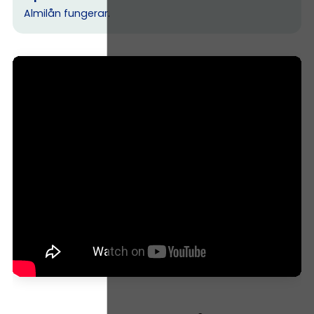
Almilån fungerar.