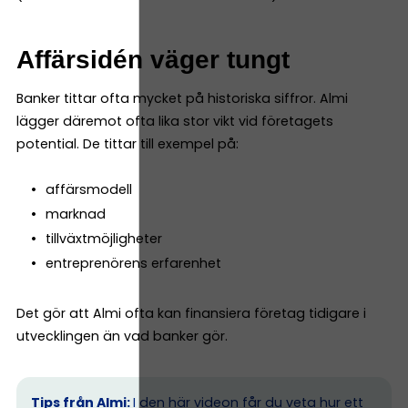
Affärsidén väger tungt
Banker tittar ofta mycket på historiska siffror. Almi
lägger däremot ofta lika stor vikt vid företagets
potential. De tittar till exempel på:
affärsmodell
marknad
tillväxtmöjligheter
entreprenörens erfarenhet
Det gör att Almi ofta kan finansiera företag tidigare i
utvecklingen än vad banker gör.
Tips från Almi:
I den här videon får du veta hur ett