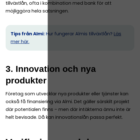
tillväxtlån, ofta i kombination med bank för att
möjliggöra hela satsningen.
Tips från Almi:
Hur fungerar Almis tillväxtlån?
Läs
mer här.
3. Innovation och nya
produkter
Företag som utvecklar nya produkter eller tjänster kan
också få finansiering via Almi. Det gäller särskilt projekt
där potentialen finns – men där intäkterna ännu inte är
helt bevisade. Då kan innovationslån passa perfekt.