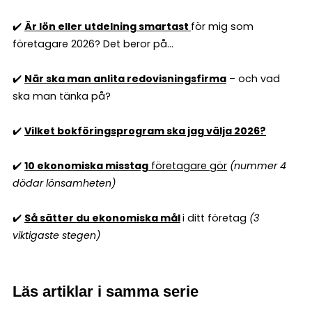
✔️
Är lön eller utdelning smartast
för mig som
företagare 2026? Det beror på...
✔️
När ska man anlita redovisningsfirma
– och vad
ska man tänka på?
✔️
Vilket bokföringsprogram ska jag välja 2026?
✔️
10 ekonomiska misstag
företagare gör
(nummer 4
dödar lönsamheten)
✔️
Så sätter du ekonomiska mål
i ditt företag
(3
viktigaste stegen)
Läs artiklar i samma serie