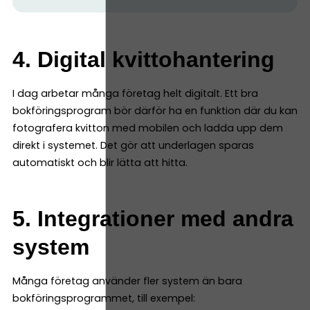
4. Digital kvittohantering
I dag arbetar många företag helt digitalt. Ett bra
bokföringsprogram bör därför ha en funktion där du kan
fotografera kvitton med mobilen och ladda upp dem
direkt i systemet. Det gör att underlagen sparas
automatiskt och blir lätta att hitta.
5. Integrationer med andra
system
Många företag använder fler system än bara
bokföringsprogrammet, till exempel: