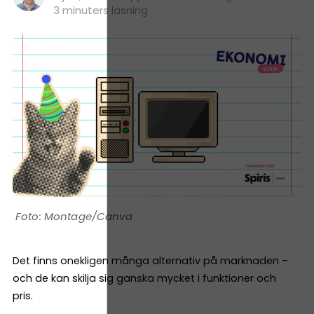
3 minuters läsning
Montage/Canva
Det finns onekligen många alternativ på marknaden –
och de kan skilja sig ganska mycket i funktioner och
pris.