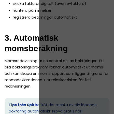
skicka fakturor digitalt (även e-faktura)
hantera påminnelser
registrera betalningar automatiskt
3. Automatisk
momsberäkning
Momsredovisning är en central del av bokföringen. Ett
bra bokföringsprogram räknar automatiskt ut moms
och kan skapa en momsrapport som ligger till grund för
momsdeklarationen. Det minskar risken för fel i
redovisningen.
Tips från Spiris:
Sköt det mesta av din löpande
bokföring automatiskt.
Prova gratis här!