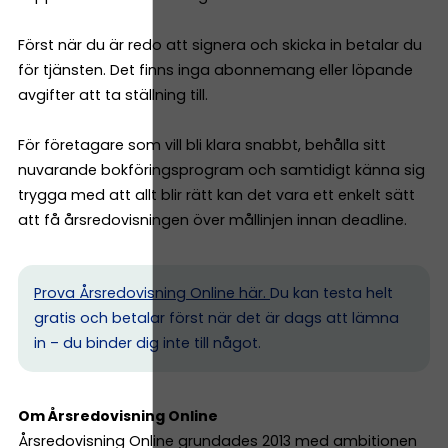
Först när du är redo att signera och skicka in betalar du
för tjänsten. Det finns inga abonnemang eller löpande
avgifter att ta ställning till.
För företagare som vill bli klara snabbt, behålla sitt
nuvarande bokföringsprogram och samtidigt känna sig
trygga med att allt blir rätt kan det vara ett enkelt sätt
att få årsredovisningen över mållinjen innan deadline.
Prova Årsredovisning Online här.
Du kan testa helt
gratis och betalar först när det är dags att lämna
in – du binder dig inte till något.
Om Årsredovisning Online
Årsredovisning Online grundades 2013 med ambitionen