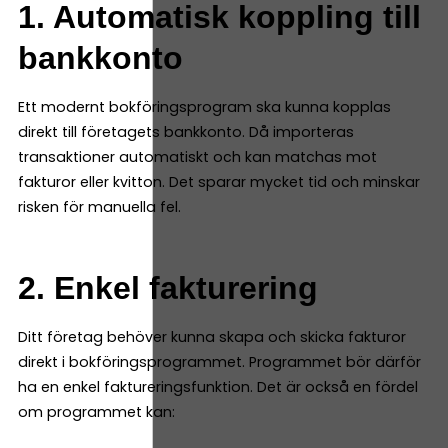
1. Automatisk koppling till
bankkonto
Ett modernt bokföringsprogram ska kunna kopplas
direkt till företagets bankkonto. Då importeras
transaktioner automatiskt och kan matchas mot
fakturor eller kvitton. Det sparar mycket tid och minskar
risken för manuella fel.
2. Enkel fakturering
Ditt företag behöver kunna skapa och skicka fakturor
direkt i bokföringsprogrammet. Programmet bör därför
ha en enkel faktureringsfunktion. Det är också en fördel
om programmet kan: