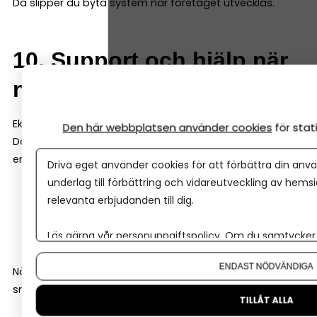
Då slipper du byta system när företaget utvecklas.
10. Support och hjälp när
något går fel
Ekonomi är ett område där det är viktigt att det blir rätt.
Den här webbplatsen använder cookies
för sta
Därför är det en stor fördel om bokföringsprogrammet
erbjuder bra support. Det kan till exempel vara:
Driva eget använder cookies för att förbättra din anvä
underlag till förbättring och vidareutveckling av hems
chatt eller telefon
relevanta erbjudanden till dig.
guider och utbildningar
hjälpcenter online
Läs gärna vår
personuppgiftspolicy
. Om du samtycker t
Om du vill ändra ditt val i efterhand hittar du den möjl
ENDAST NÖDVÄNDIGA
När frågor uppstår är det skönt att kunna få hjälp
snabbt.
TILLÅT ALLA