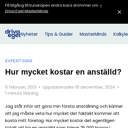
Få tillgång till kunskapen andra bara drömmer om.
»
Driva Eget MasterMinds
Nyheter
Tips & Guider
MasterMinds
Kalkyle
EXPERTSVAR
Hur mycket kostar en anställd?
6 februari, 2013
•
Uppdaterades 18 december, 2024
•
1 minuts läsning
Jag står inför att göra min första anställning och känner
att jag måste veta hur mycket det faktiskt kommer att
kosta mitt företag. Hur mycket kostar det egentligen
totalt att ha en anställd som tjänar 25 000 kronor i