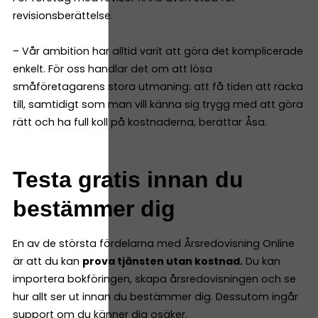
revisionsberättelse.
– Vår ambition har alltid varit att göra det komplicerade
enkelt. För oss handlar det om att lösa
småföretagarens stora utmaning: att få tiden att räcka
till, samtidigt som man vill känna sig trygg med att göra
rätt och ha full koll på kostnaderna, berättar Åsa.
Testa gratis innan du
bestämmer dig
En av de största fördelarna med Årsredovisning Online
är att du kan
prova tjänsten utan kostnad.
Du kan
importera bokföringen, skapa årsredovisningen och se
hur allt ser ut innan du bestämmer dig. Dessutom ingår
support om du känner dig osäker.