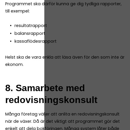
Programmet ska därför kunna ge dig tydliga rapporter,
till exempel:
resultatrapport
balansrapport
kassaflödesrapport
Helst ska de vara enkla att läsa även för den som inte är
ekonom.
8. Samarbete med
redovisningskonsult
Många företag väljer att anlita en redovisningskonsult
när de växer. Då är det viktigt att programmet gör det
enkelt att dela bokföringen. Många system låter både