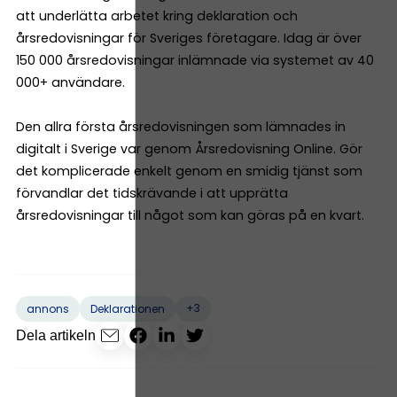
att underlätta arbetet kring deklaration och
årsredovisningar för Sveriges företagare. Idag är över
150 000 årsredovisningar inlämnade via systemet av 40
000+ användare.
Den allra första årsredovisningen som lämnades in
digitalt i Sverige var genom Årsredovisning Online. Gör
det komplicerade enkelt genom en smidig tjänst som
förvandlar det tidskrävande i att upprätta
årsredovisningar till något som kan göras på en kvart.
+3
annons
Deklarationen
Dela artikeln