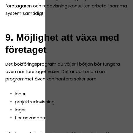
företagaren och redovisningskonsulten arbeta i samma
system samtidigt.
9. Möjlighet att växa med
företaget
Det bokföringsprogram du väljer i början bör fungera
även när företaget växer. Det är därför bra om
programmet även kan hantera saker som:
löner
projektredovisning
lager
fler användare