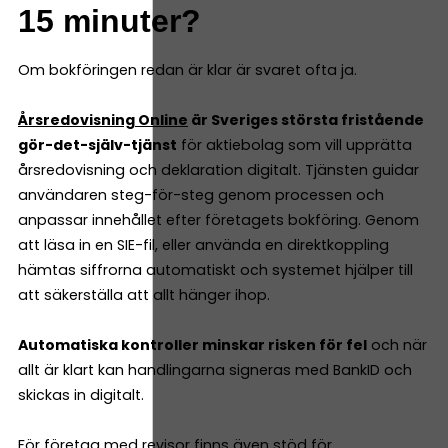
15 minuter?
Om bokföringen redan är klar är svaret ofta ja.
Årsredovisning Online
är Sveriges största fristående
gör-det-själv-tjänst
för aktiebolag som vill upprätta
årsredovisning och deklaration digitalt. Tjänsten guidar
användaren steg-för-steg genom processen och
anpassar innehållet efter företagets bokföring. Genom
att läsa in en SIE-fil, eller använda en direktkoppling
hämtas siffrorna automatiskt och systemet hjälper till
att säkerställa att allt hänger ihop.
Automatiska kontroller minskar risken för fel
och när
allt är klart kan handlingarna signeras med BankID och
skickas in digitalt.
För företag med revisor finns även stöd för