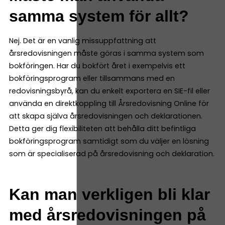
samma system för allt?
Nej. Det är en vanlig missuppfattning att
årsredovisningen måste göras i samma system som
bokföringen. Har du bokfört året i exempelvis ett
bokföringsprogram eller tillsammans med en
redovisningsbyrå, kan du enkelt exportera en SIE-fil eller
använda en direktkoppling till Årsredovisning Online för
att skapa själva årsredovisningen och deklarationen.
Detta ger dig flexibiliteten att behålla ditt befintliga
bokföringsprogram samtidigt som du väljer en lösning
som är specialiserad på årsredovisning och deklaration.
Kan man verkligen bli klar
med årsredovisningen på