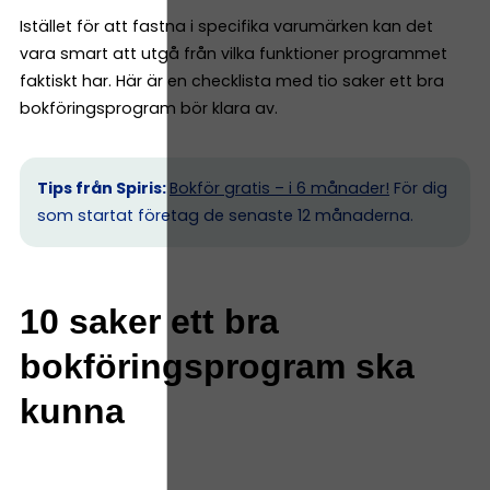
Istället för att fastna i specifika varumärken kan det
vara smart att utgå från vilka funktioner programmet
faktiskt har. Här är en checklista med tio saker ett bra
bokföringsprogram bör klara av.
Tips från Spiris:
Bokför gratis – i 6 månader!
För dig
som startat företag de senaste 12 månaderna.
10 saker ett bra
bokföringsprogram ska
kunna