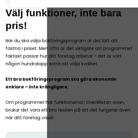
Välj funktioner, inte bara
pris!
När du ska välja bokföringsprogram är det lätt att
fastna i priset. Men ofta är det viktigare att programmet
faktiskt passar hur ditt företag arbetar – det är värt
någon hundralapp extra att välja kvalitet.
Ett bra bokföringsprogram ska göra ekonomin
enklare – inte krångligare.
Om programmet har funktionerna i checklistan ovan,
brukar det vara ett bra tecken på att det fungerar även
när ditt företag växer.