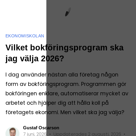
EKONOMISKOLAN
Vilket bokföringsprogram ska
jag välja 2026?
I dag använder nästan alla företag någon
form av bokföringsprogram. Programmen gör
bokföringen enklare, automatiserar mycket av
arbetet och hjälper dig att hålla koll på
företagets ekonomi. Men vilket ska jag välja?
Gustaf Oscarson
7 juni, 2026
•
Uppdaterades 2 augusti, 2026
•