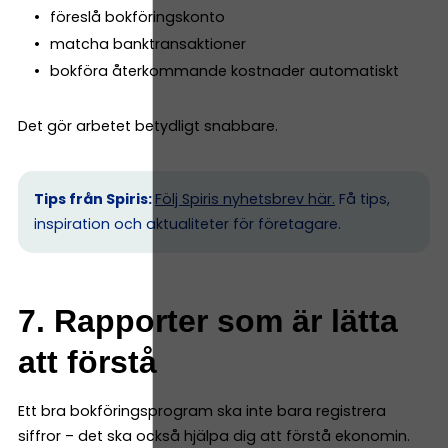
föreslå bokföringskonto
matcha banktransaktioner
bokföra återkommande kostnader automatiskt
Det gör arbetet betydligt snabbare.
Tips från Spiris:
Följ Spiris nyhetsbrev här.
Få tips,
inspiration och aktualiteter för företagare.
7. Rapporter som är lätta
att förstå
Ett bra bokföringsprogram ska inte bara registrera
siffror – det ska också hjälpa dig att förstå ekonomin.