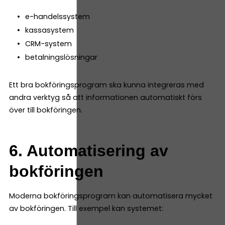
e-handelssystem
kassasystem
CRM-system
betalningslösningar
Ett bra bokföringsprogram ska kunna integreras med
andra verktyg så att informationen automatiskt förs
över till bokföringen.
6. Automatisering av
bokföringen
Moderna bokföringsprogram kan automatisera mycket
av bokföringen. Till exempel kan systemet: