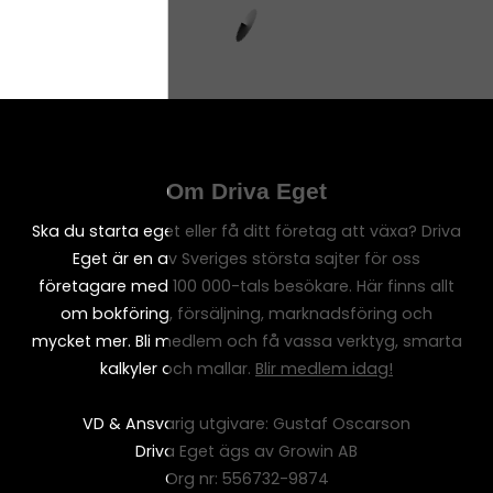
Om Driva Eget
Ska du starta eget eller få ditt företag att växa? Driva
Eget är en av Sveriges största sajter för oss
företagare med 100 000-tals besökare. Här finns allt
om bokföring, försäljning, marknadsföring och
mycket mer. Bli medlem och få vassa verktyg, smarta
kalkyler och mallar.
Blir medlem idag!
VD & Ansvarig utgivare: Gustaf Oscarson
Driva Eget ägs av Growin AB
Org nr: 556732-9874