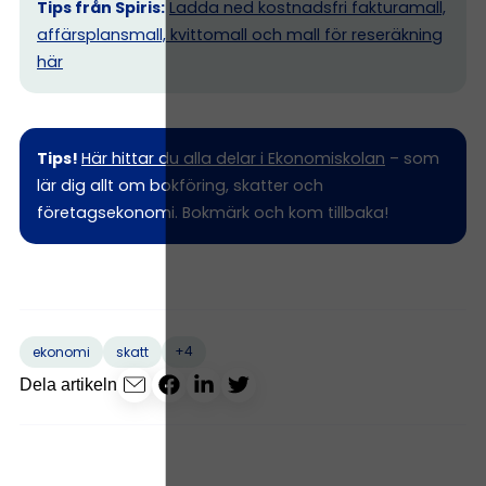
Tips från Spiris:
Ladda ned kostnadsfri fakturamall,
affärsplansmall, kvittomall och mall för reseräkning
här
Tips!
Här hittar du alla delar i Ekonomiskolan
– som
lär dig allt om bokföring, skatter och
företagsekonomi. Bokmärk och kom tillbaka!
+4
ekonomi
skatt
Dela artikeln