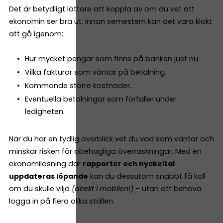
Det är betydligt lättare att koppla av om du vet att
ekonomin ser bra ut. Innan semestern kan det vara klokt
att gå igenom:
Hur mycket pengar som finns på banken just nu.
Vilka fakturor som väntar på betalning.
Kommande större kostnader.
Eventuella betalningar som förfaller under
ledigheten.
När du har en tydlig överblick vet du vad som väntar och
minskar risken för obehagliga överraskningar. Med en
ekonomilösning där
rapporter och nyckeltal
uppdateras löpande
kan du dessutom snabbt få koll
om du skulle vilja
(direkt i mobilen!)
– utan att behöva
logga in på flera olika ställen.