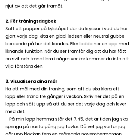
njut av att det går framåt.
2. För träningsdagbok
Sätt ett papper på kylskåpet där du kryssar i vad du har
gjort varje dag. Rita en glad, ledsen eller neutral gubbe
beroende på hur det kändes. Eller ladda ner en app med
liknande funktion. När du ser framför dig att du har fått
en svit och tränat bra i några veckor kommer du inte att
vilja förstöra den.
3. Visualisera dina mål
Ha ett mål med din träning, som att du ska klara ett
lopp eller träna tre gånger i veckan. Skriv ner det på en
lapp och sätt upp så att du ser det varje dag och lever
med det.
– På min lapp hemma står det 7,45, det är tiden jag ska
springa på nästa gång jag tävlar. Då vet jag varför jag
går upp klockan fem en gråregnig novembermorgon.