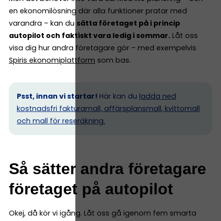
en ekonomilösning där alla funktioner pratar med
varandra – kan du
sätta företaget på i princip
autopilot och faktiskt vara ledig i sommar.
Låt oss
visa dig hur andra företagare gör – med exempelvis
Spiris ekonomiplattform
som bas.
Psst, innan vi startar!
Här kan du
ladda ned
kostnadsfri fakturamall, affärsplansmall, kvittomall
och mall för reseräkning.
Så sätter andra företagare
företaget på autopilot
Okej, då kör vi igång. Låt oss gå igenom fem smarta