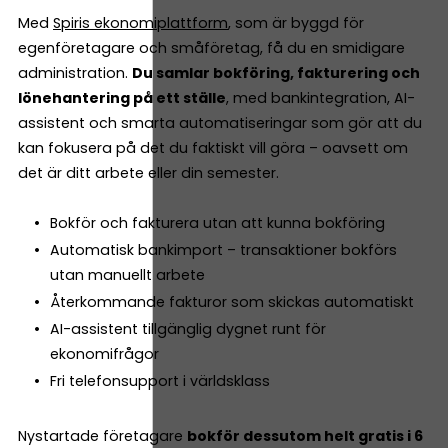
Med
Spiris ekonomiplattform
, som är byggd för
egenföretagare och småföretag, få du en smidigare
administration.
Du samlar bokföring, fakturering och
lönehantering på ett ställe
, med bankintegration, AI-
assistent och smarta automatiseringar som gör att du
kan fokusera på det du faktiskt vill göra – oavsett om
det är ditt arbete eller din semester.
Bokför och fakturera utan att kunna bokföring
Automatisk bankimport – transaktioner bokförs
utan manuellt arbete
Återkommande fakturor som skickas automatiskt
AI-assistent tillgänglig dygnet runt för
ekonomifrågor
Fri telefonsupport i världsklass
Nystartade företagare
bokför dessutom helt gratis i 6