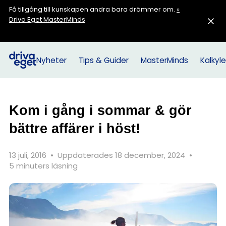
Få tillgång till kunskapen andra bara drömmer om.
»
Driva Eget MasterMinds
Nyheter
Tips & Guider
MasterMinds
Kalkyle
Kom i gång i sommar & gör
bättre affärer i höst!
13 juli, 2016
•
Uppdaterades 18 december, 2024
•
5 minuters läsning