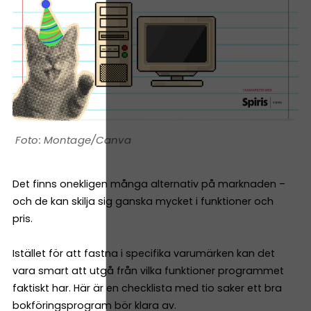
Montage/Canva
Det finns onekligen många alternativ på marknaden –
och de kan skilja sig ganska mycket i funktioner och
pris.
Istället för att fastna i specifika varumärken kan det
vara smart att utgå från vilka funktioner programmet
faktiskt har. Här är en checklista med tio saker ett bra
bokföringsprogram bör klara av.