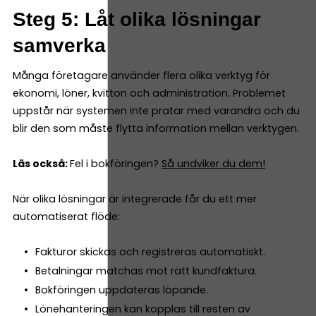
Steg 5: Låt olika lösningar
samverka
Många företagare använder flera olika verktyg för
ekonomi, löner, kvitton och administration. Problemet
uppstår när systemen inte pratar med varandra och du
blir den som måste flytta information mellan verktygen.
Läs också:
Fel i bokföringen?
Så undviker du dem!
När olika lösningar är integrerade får du ett mer
automatiserat flöde:
Fakturor skickas och registreras automatiskt.
Betalningar matchas mot rätt kundfaktura.
Bokföringen uppdateras löpande.
Lönehanteringen kan kopplas till resten av