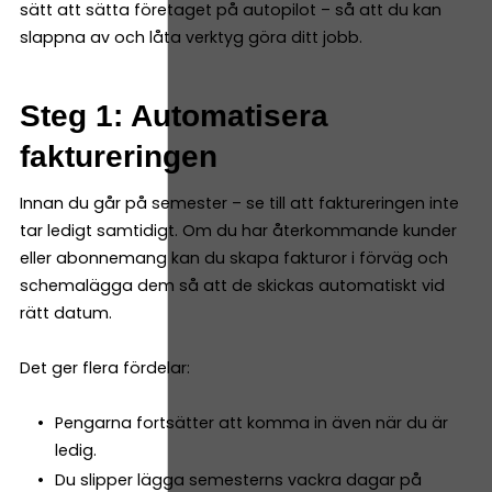
sätt att sätta företaget på autopilot – så att du kan
slappna av och låta verktyg göra ditt jobb.
Steg 1: Automatisera
faktureringen
Innan du går på semester – se till att faktureringen inte
tar ledigt samtidigt. Om du har återkommande kunder
eller abonnemang kan du skapa fakturor i förväg och
schemalägga dem så att de skickas automatiskt vid
rätt datum.
Det ger flera fördelar:
Pengarna fortsätter att komma in även när du är
ledig.
Du slipper lägga semesterns vackra dagar på