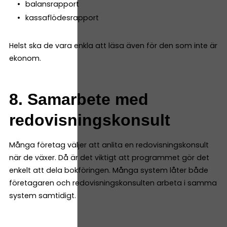
balansrapport
kassaflödesrapport
Helst ska de vara enkla att läsa även för den som inte är
ekonom.
8. Samarbete med
redovisningskonsult
Många företag väljer att anlita en redovisningskonsult
när de växer. Då är det viktigt att programmet gör det
enkelt att dela bokföringen. Många system låter både
företagaren och redovisningskonsulten arbeta i samma
system samtidigt.