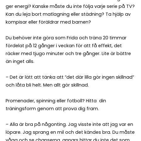
ger energi? Kanske måste du inte följa varje serie på TV?
Kan du leja bort matlagning eller städning? Ta hjälp av
kompisar eller föräldrar med barnen?
Du behöver inte göra som Frida och träna 20 timmar
fördelat på 12 gånger i veckan för att få effekt, det
räcker med tjugo minuter och tre gånger. Lite är bättre
än inget alls.
– Det är lätt att tänka att ”det där lilla gör ingen skillnad”
och låta bli helt. Men allt gör skillnad.
Promenader, spinning eller fotboll? Hitta din
träningsform genom att prova dig fram.
– Alla är bra på någonting. Jag visste inte att jag var en
löpare. Jag sprang en mil och det kändes bra. Du måste
våga och se chanserna, annars hittar du inte det som