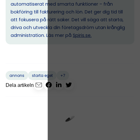
automatiserat med smarta funktioner – från
bokföring till fakturering och lön. Det ger dig tid till
att fokusera på rätt saker. Det vill säga att starta,
driva och utveckla din företagsdröm utan krånglig
administration. Läs mer på
Spiris.se
.
+7
annons
starta eget
Dela artikeln