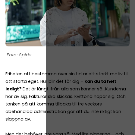
Spiris
Friheten att bestämma över sin tid är ett starkt motiv till
att starta eget. Hur blir det för dig –
kan du ta helt
ledigt?
Det är långt ifrån alla som känner så…Kunderna
hör av sig. Fakturor ska skickas. Kvittona hopar sig. Och
tanken på att komma tillbaka till tre veckors
obehandlad administration gör att du inte riktigt kan
slappna av.
Men det behöver inte vara så. Med lite planering – och