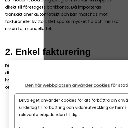
Ett modernt bokföringsprogram ska kunna kopplas
direkt till företagets bankkonto. Då importeras
transaktioner automatiskt och kan matchas mot
fakturor eller kvitton. Det sparar mycket tid och minskar
risken för manuella fel.
2. Enkel fakturering
Ditt företag behöver kunna skapa och skicka fakturor
direkt i bokföringsprogrammet. Programmet bör därför
ha en enkel faktureringsfunktion. Det är också en fördel
Den här webbplatsen använder cookies
för sta
om programmet kan:
Driva eget använder cookies för att förbättra din anvä
skicka fakturor digitalt (även e-faktura)
underlag till förbättring och vidareutveckling av hems
hantera påminnelser
relevanta erbjudanden till dig.
registrera betalningar automatiskt