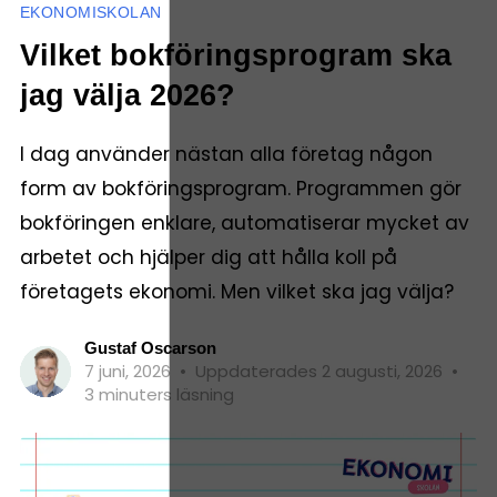
EKONOMISKOLAN
Vilket bokföringsprogram ska
jag välja 2026?
I dag använder nästan alla företag någon
form av bokföringsprogram. Programmen gör
bokföringen enklare, automatiserar mycket av
arbetet och hjälper dig att hålla koll på
företagets ekonomi. Men vilket ska jag välja?
Gustaf Oscarson
7 juni, 2026
•
Uppdaterades 2 augusti, 2026
•
3 minuters läsning