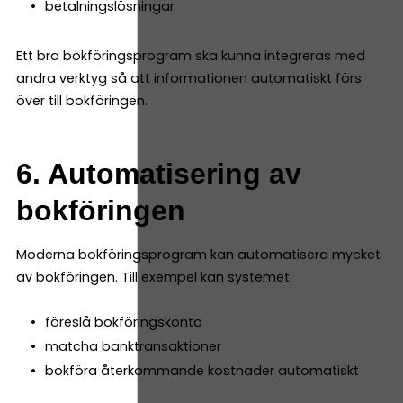
betalningslösningar
Ett bra bokföringsprogram ska kunna integreras med
andra verktyg så att informationen automatiskt förs
över till bokföringen.
6. Automatisering av
bokföringen
Moderna bokföringsprogram kan automatisera mycket
av bokföringen. Till exempel kan systemet:
föreslå bokföringskonto
matcha banktransaktioner
bokföra återkommande kostnader automatiskt