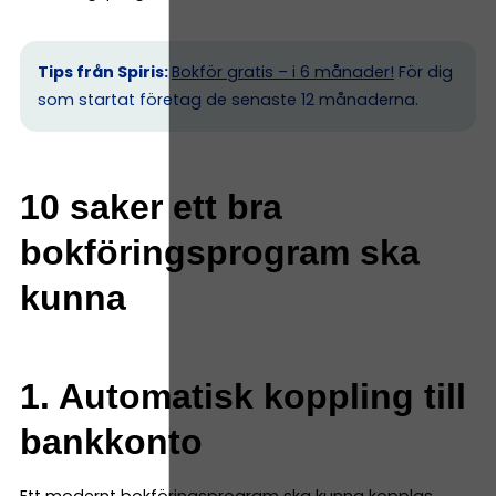
Tips från Spiris:
Bokför gratis – i 6 månader!
För dig
som startat företag de senaste 12 månaderna.
10 saker ett bra
bokföringsprogram ska
kunna
1. Automatisk koppling till
bankkonto