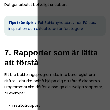
Det gör arbetet betydligt snabbare.
Tips från Spiris:
Följ Spiris nyhetsbrev här.
Få tips,
inspiration och aktualiteter för företagare.
7. Rapporter som är lätta
att förstå
Ett bra bokföringsprogram ska inte bara registrera
siffror – det ska också hjälpa dig att förstå ekonomin.
Programmet ska därför kunna ge dig tydliga rapporter,
till exempel:
resultatrapport