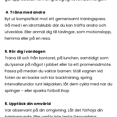
4. Träna med andra
Byt ut kompisfikat mot ett gemensamt träningspass.
Gå med i en idrottsklubb där du kan träffa andra och
utvecklas. Eller anmäl dig till tävlingar, som motionslopp,
hemma eller på en resa.
5. Rör dig i vardagen
Träna till och från kontoret, på lunchen, samtidigt som
du lyssnar på något i jobbet eller ta ett promenadmöte.
Passa på medan du vaktar barnen: Ställ vagnen vid
foten av en backe och kör backträning, spring
intervallsrundor runt lekparken, låt dem cykla med när du
springer – eller sparka fotboll ihop.
6. Upptäck din omvärld
Var observant på din omgivning. Låt det förhöja din
träningsrunda. Eller varför inte testa Geocashing,