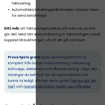
fakturering.
Automatiska betalningspåminnelser minskar risken
för sena betalningar.
Ditt mål:
att faktureringen jobbar på även när du inte
gör det. Med rätt ekonomilösning är faktureringen också
kopplad till bokföringen, så att allt går sömlöst!
Prova Spiris gratis
Spiris ekonomiplattform är
komplett från början med bokföring, fakturering,
kvittoapp, deklaration och årsredovisning. Japp, alla
lösningar du behöver för att automatisera och
kunna ta ledigt. Alla kan testa gratis (
läs hur gör det
här
) och
nystartade bokför gratis i sex månader.