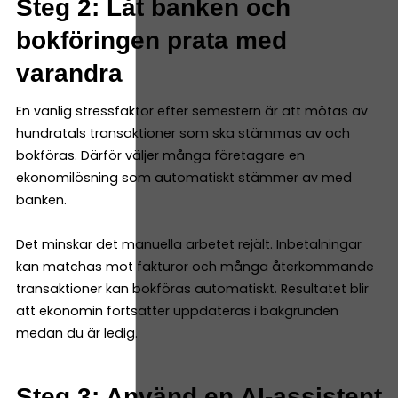
Steg 2: Låt banken och
bokföringen prata med
varandra
En vanlig stressfaktor efter semestern är att mötas av
hundratals transaktioner som ska stämmas av och
bokföras. Därför väljer många företagare en
ekonomilösning som automatiskt stämmer av med
banken.
Det minskar det manuella arbetet rejält. Inbetalningar
kan matchas mot fakturor och många återkommande
transaktioner kan bokföras automatiskt. Resultatet blir
att ekonomin fortsätter uppdateras i bakgrunden
medan du är ledig.
Steg 3: Använd en AI-assistent