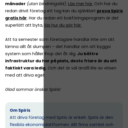
månader
(utan bindningstid)
.
Läs mer här.
Och har du
redan drivit företag ett tag kan du självklart
prova Spiris
gratis här
. Har du redan ett bokföringsprogram är det
superlätt att byta,
läs hur du gör här.
Att ta semester som företagare handlar inte om att
lämna allt åt slumpen – det handlar om att bygga
system som håller ihop det åt dig.
Ju bättre
infrastruktur du har på plats, desto friare är du att
faktiskt vara ledig.
Och det är väl ändå lite av vitsen
med att driva eget.
Glad sommar önskar Spiris!
Om Spiris
Att driva företag med Spiris är enkelt. Spiris är den
flexibla ekonomiplattformen. Allt finns samlat och