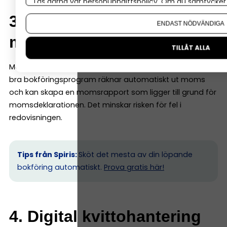
Läs gärna vår
personuppgiftspolicy
. Om du samtycker t
Om du vill ändra ditt val i efterhand hittar du den möjl
3. Automatisk
ENDAST NÖDVÄNDIGA
momsberäkning
TILLÅT ALLA
Momsredovisning är en central del av bokföringen. Ett
bra bokföringsprogram räknar automatiskt ut moms
och kan skapa en momsrapport som ligger till grund för
momsdeklarationen. Det minskar risken för fel i
redovisningen.
Tips från Spiris:
Sköt det mesta av din löpande
bokföring automatiskt.
Prova gratis här!
4. Digital kvittohantering