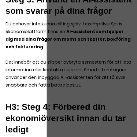
som svarar på dina frågor
Du behöver inte kunna allting själv. I exempelvis Spiris
ekonomiplattform finns en
AI-assistent som hjälper
dig med dina frågor om moms och skatter, bokföring
och fakturering
Det innebär att du slipper avbryta semestern för att leta
information eller kontakta support. Smarta företagare
använder den inbyggda AI-assistenten för att få svar
snabbare och fatta bättre beslut.
H3: Steg 4: Förbered din
ekonomiöversikt innan du tar
ledigt