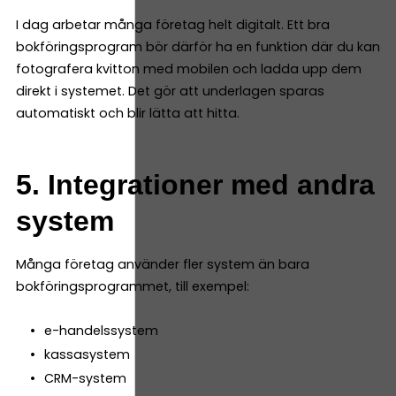
I dag arbetar många företag helt digitalt. Ett bra
bokföringsprogram bör därför ha en funktion där du kan
fotografera kvitton med mobilen och ladda upp dem
direkt i systemet. Det gör att underlagen sparas
automatiskt och blir lätta att hitta.
5. Integrationer med andra
system
Många företag använder fler system än bara
bokföringsprogrammet, till exempel:
e-handelssystem
kassasystem
CRM-system