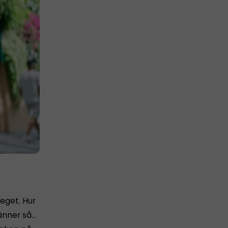
 eget. Hur
känner så…