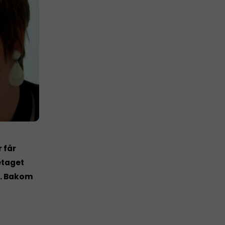
 får
etaget
e. Bakom