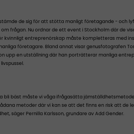
stämde de sig för att stötta manligt företagande - och ly
 om frågan. Nu ordnar de ett event i Stockholm där de vis
för kvinnligt entreprenörskap måste kompletteras med in
manliga företagare. Bland annat visar genusfotografen T
n upp en utställning där han porträtterar manliga entre
livspussel.
ka bli bäst måste vi våga ifrågasätta jämställdhetsmetode
sådana metoder där vi kan se att det finns en risk att de led
dhet, säger Pernilla Karlsson, grundare av Add Gender.