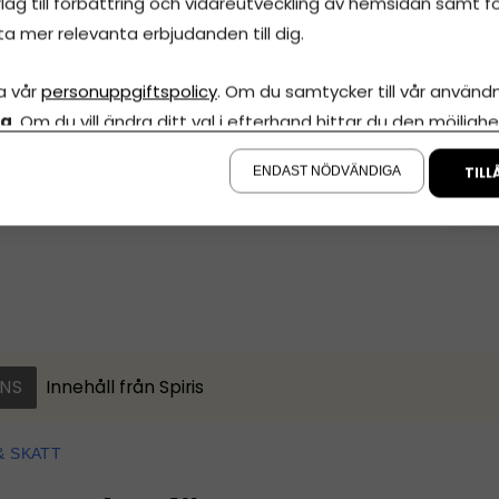
lag till förbättring och vidareutveckling av hemsidan samt fö
ta mer relevanta erbjudanden till dig.
 syns Jenny Claesson och Pernilla Karlsson.
a vår
personuppgiftspolicy
. Om du samtycker till vår användni
la
. Om du vill ändra ditt val i efterhand hittar du den möjlighe
å sidan.
ENDAST NÖDVÄNDIGA
TILL
Dela artikeln
företagande
NS
Innehåll från
Spiris
& SKATT