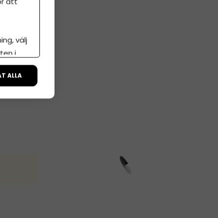
r att
ng, välj
ten i
ÅT ALLA