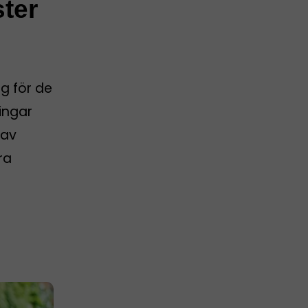
ster
g för de
ingar
 av
ra