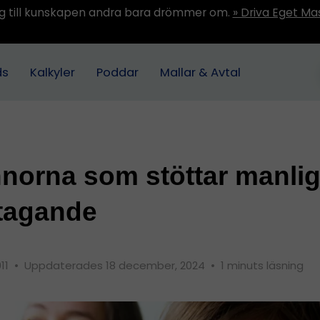
ång till kunskapen andra bara drömmer om.
» Driva Eget Ma
ds
Kalkyler
Poddar
Mallar & Avtal
norna som stöttar manlig
tagande
011
•
Uppdaterades 18 december, 2024
•
1 minuts läsning