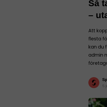
Så t
– ut
Att kop
flesta f
kan du f
admin nä
företag
Sp
5 