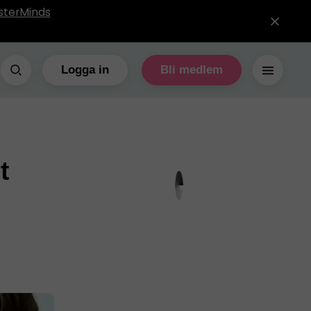
sterMinds
Logga in
Bli medlem
t