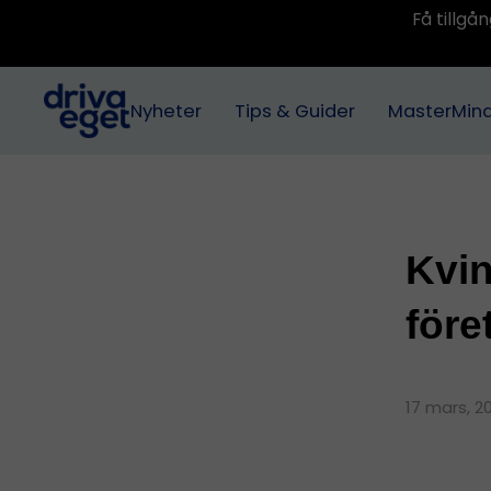
Få tillg
Nyheter
Tips & Guider
MasterMin
Kvin
före
17 mars, 2