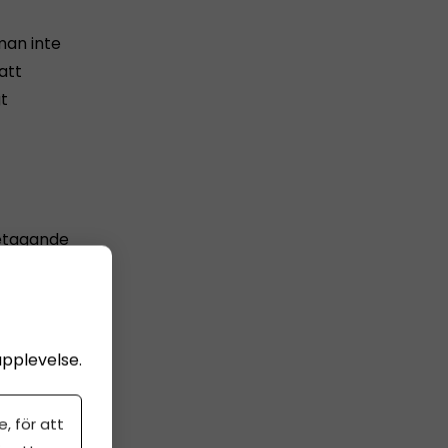
man inte
att
t
retagande
upplevelse.
i
, för att