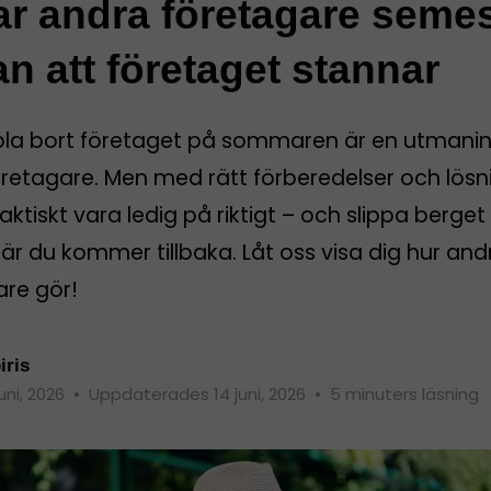
ar andra företagare seme
an att företaget stannar
pla bort företaget på sommaren är en utmanin
öretagare. Men med rätt förberedelser och lösn
aktiskt vara ledig på riktigt – och slippa berget
r du kommer tillbaka. Låt oss visa dig hur and
are gör!
iris
juni, 2026
•
Uppdaterades 14 juni, 2026
•
5 minuters läsning