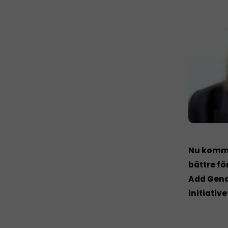
Nu komme
bättre fö
Add Gende
initiative