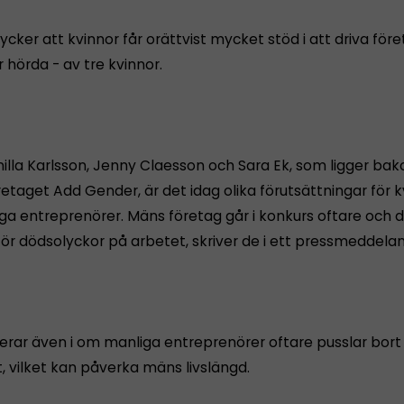
ycker att kvinnor får orättvist mycket stöd i att driva före
r hörda - av tre kvinnor.
rnilla Karlsson, Jenny Claesson och Sara Ek, som ligger ba
etaget Add Gender, är det idag olika förutsättningar för k
ga entreprenörer. Mäns företag går i konkurs oftare och d
för dödsolyckor på arbetet, skriver de i ett pressmeddela
erar även i om manliga entreprenörer oftare pusslar bort f
t, vilket kan påverka mäns livslängd.