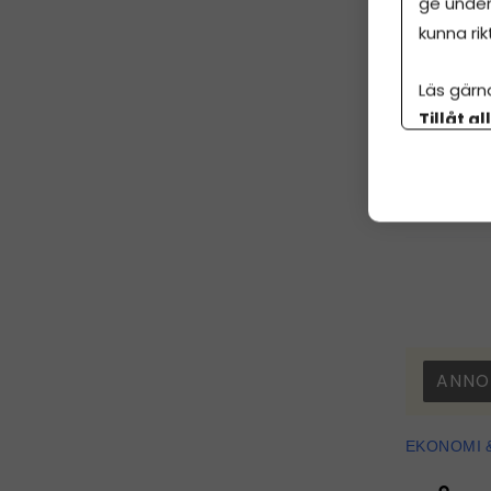
ge under
kunna rik
På bilden
Läs gärn
Tillåt al
botten p
Kvinnors 
ANNO
EKONOMI 