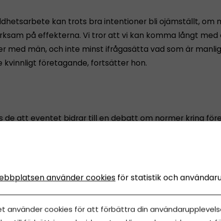
ldhetsarbete kan trots bra intentioner bli ojämställt, om 
ksam på effekterna. Vi tror att vi kan komma långt med 
r med män, och inte minst ifrågasätta vad som är manlig
 kvinnligt företagande, fortsätter hon.
 de att eventet bidrar till en debatt om normer kring fö
prenörskap.
ebbplatsen använder cookies
för statistik och användar
er runt den 12:e april klockan 18.00-21.00 på So Stockholm 
dgården.
et använder cookies för att förbättra din användarupplevelse