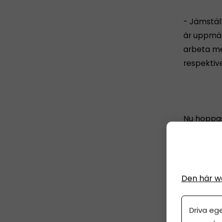
- Jämstäl
är uppmär
arbeta me
respektive
Nu hoppas
och entre
Den här w
Eventet äg
Kungsträ
Driva eg