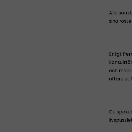
Alla som t
sina röste
Enligt Pe
konsultför
och manli
oftare ut 
De spekul
livspussle