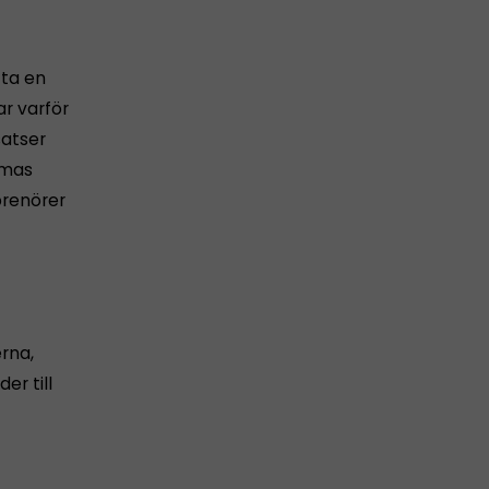
fta en
ar varför
satser
omas
prenörer
rna,
er till