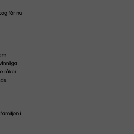
tag får nu
kom
vinnliga
e råkar
nde.
amiljen i