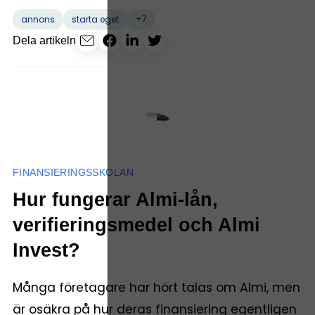
+7
annons
starta eget
Dela artikeln
FINANSIERINGSSKOLAN
Hur fungerar Almi-lån,
verifieringsmedel och Almi
Invest?
Många företagare har hört talas om Almi, men
är osäkra på hur deras finansiering egentligen