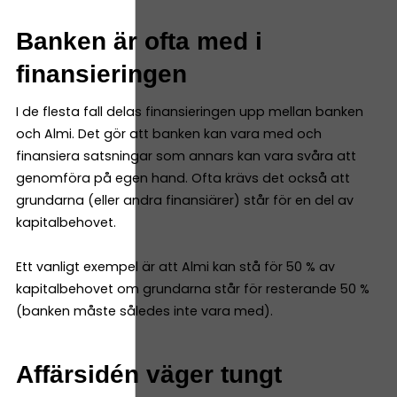
Banken är ofta med i
finansieringen
I de flesta fall delas finansieringen upp mellan banken
och Almi. Det gör att banken kan vara med och
finansiera satsningar som annars kan vara svåra att
genomföra på egen hand. Ofta krävs det också att
grundarna (eller andra finansiärer) står för en del av
kapitalbehovet.
Ett vanligt exempel är att Almi kan stå för 50 % av
kapitalbehovet om grundarna står för resterande 50 %
(banken måste således inte vara med).
Affärsidén väger tungt