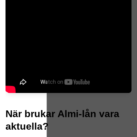
När brukar Almi-lån vara
aktuella?