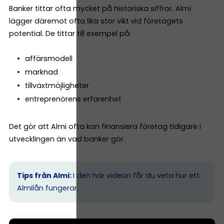
Banker tittar ofta mycket på historiska siffror. Almi
lägger däremot ofta lika stor vikt vid företagets
potential. De tittar till exempel på:
affärsmodell
marknad
tillväxtmöjligheter
entreprenörens erfarenhet
Det gör att Almi ofta kan finansiera företag tidigare i
utvecklingen än vad banker gör.
Tips från Almi:
I den här videon får du veta hur ett
Almilån fungerar.