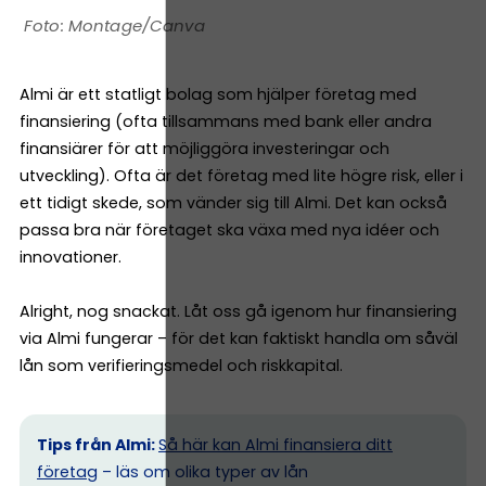
Montage/Canva
Almi är ett statligt bolag som hjälper företag med
finansiering (ofta tillsammans med bank eller andra
finansiärer för att möjliggöra investeringar och
utveckling). Ofta är det företag med lite högre risk, eller i
ett tidigt skede, som vänder sig till Almi. Det kan också
passa bra när företaget ska växa med nya idéer och
innovationer.
Alright, nog snackat. Låt oss gå igenom hur finansiering
via Almi fungerar – för det kan faktiskt handla om såväl
lån som verifieringsmedel och riskkapital.
Tips från Almi:
Så här kan Almi finansiera ditt
företag
– läs om olika typer av lån