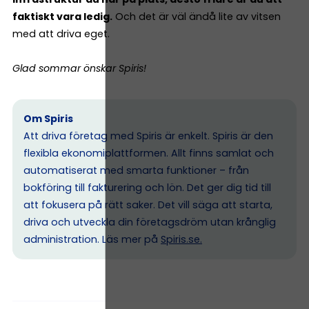
faktiskt vara ledig.
Och det är väl ändå lite av vitsen
med att driva eget.
Glad sommar önskar Spiris!
Om Spiris
Att driva företag med Spiris är enkelt. Spiris är den
flexibla ekonomiplattformen. Allt finns samlat och
automatiserat med smarta funktioner – från
bokföring till fakturering och lön. Det ger dig tid till
att fokusera på rätt saker. Det vill säga att starta,
driva och utveckla din företagsdröm utan krånglig
administration. Läs mer på
Spiris.se
.