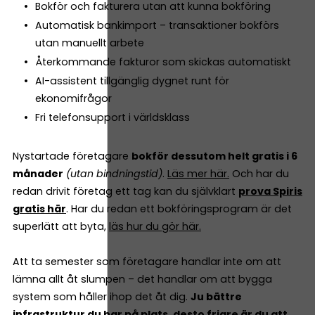
Bokför och fakturera utan att kunna bokföring
Automatisk bankimport – transaktioner bokförs
utan manuellt arbete
Återkommande fakturor som skickas automatiskt
AI-assistent tillgänglig dygnet runt för
ekonomifrågor
Fri telefonsupport i världsklass
Nystartade företagare
bokför dessutom helt gratis i 6
månader
(utan bindningstid)
.
Läs mer här.
Och har du
redan drivit företag ett tag kan du självklart
prova Spiris
gratis här
. Har du redan ett bokföringsprogram är det
superlätt att byta,
läs hur du gör här.
Att ta semester som företagare handlar inte om att
lämna allt åt slumpen – det handlar om att bygga
system som håller ihop det åt dig.
Ju bättre
infrastruktur du har på plats, desto friare är du att