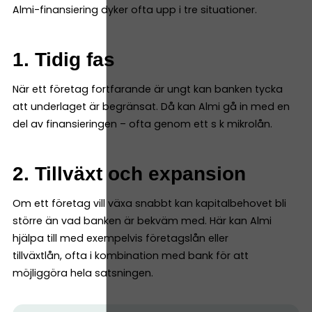
Almi-finansiering dyker ofta upp i tre situationer.
1. Tidig fas
När ett företag fortfarande är ungt kan banken tycka
att underlaget är begränsat. Då kan Almi gå in med en
del av finansieringen – ofta genom ett s k mikrolån.
2. Tillväxt och expansion
Om ett företag vill växa snabbt kan kapitalbehovet bli
större än vad banken är bekväm med. Här kan Almi
hjälpa till med exempelvis företagslån eller
tillväxtlån, ofta i kombination med bank för att
möjliggöra hela satsningen.