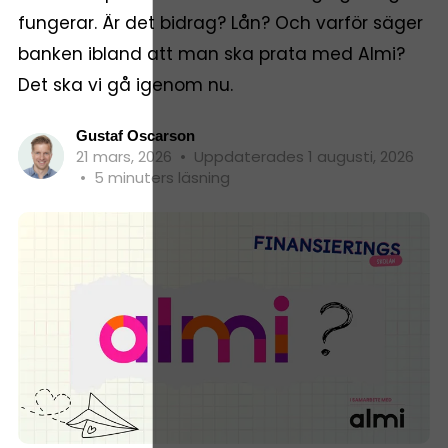
fungerar. Är det bidrag? Lån? Och varför säger
banken ibland att man ska prata med Almi?
Det ska vi gå igenom nu.
Gustaf Oscarson
21 mars, 2026
•
Uppdaterades 1 augusti, 2026
•
5 minuters läsning