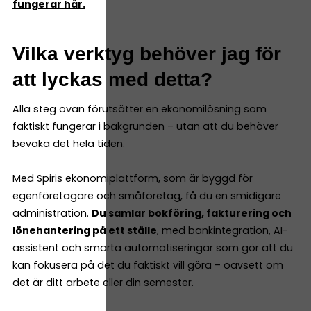
fungerar här.
Vilka verktyg behöver jag för
att lyckas med detta?
Alla steg ovan förutsätter en ekonomilösning som
faktiskt fungerar i bakgrunden – utan att du behöver
bevaka det hela tiden.
Med
Spiris ekonomiplattform
, som är byggd för
egenföretagare och småföretag, få du en smidigare
administration.
Du samlar bokföring, fakturering och
lönehantering på ett ställe
, med bankintegration, AI-
assistent och smarta automatiseringar som gör att du
kan fokusera på det du faktiskt vill göra – oavsett om
det är ditt arbete eller din semester.