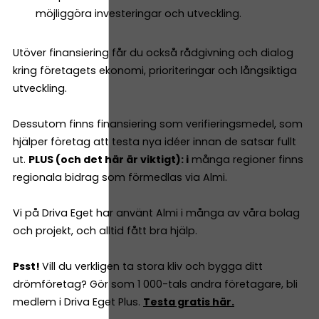
möjliggöra investeringar och utveckling.
Utöver finansiering får du också rådgivning och dialog
kring företagets ekonomi, prioriteringar och långsiktiga
utveckling.
Dessutom finns finansiering som verifieringsmedel, som
hjälper företag att testa nya idéer innan de satsar fullt
ut.
PLUS (och det här är viktigt): i
många regioner finns
regionala bidrag som förmedlas via Almi.
Vi på Driva Eget har använt Almi i många av våra bolag
och projekt, och alltid fått bra hjälp.
Psst!
Vill du verkligen ta stora kliv och bygga ditt
drömföretag? Gör som 1 000-tals andra företagare, bli
medlem i Driva Eget Plus.
Testa gratis här.