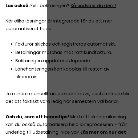
Läs också:
Fel i bokföringen?
Så undviker du dem!
När olika lösningar är integrerade får du ett mer
automatiserat flöde:
Fakturor skickas och registreras automatiskt.
Betalningar matchas mot rätt kundfaktura.
Bokföringen uppdateras löpande.
Lönehanteringen kan kopplas till resten av
ekonomin.
Ju mindre manuellt arbete som krävs, desto enklare blir
det att faktiskt vara ledig när semestern väl börjar.
Och du, som ett bonustips!
Med rätt ekonomilösning
kan du också automatisera hela löneprocessen – från
underlag till utbetalning. Nice va?
Läs mer om hur det