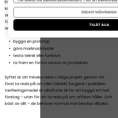
Läs gärna vår
personuppgiftspolicy
. Om du samtycker t
En lite mindre känd finansieringsform hos Almi är så
Om du vill ändra ditt val i efterhand hittar du den möjl
kallade verifieringsmedel. Det är pengar som kan
ENDAST NÖDVÄNDIGA
användas för att testa och verifiera en affärsidé innan
företaget satsar fullt ut. Pengarna kan till exempel
TILLÅT ALLA
användas till att:
bygga en prototyp
göra marknadstester
testa teknik eller funktion
ta fram en första version av produkten
Syftet är att minska risken i tidiga projekt genom att
först ta reda på om idén faktiskt fungerar i praktiken.
Verifieringsmedel är alltså inte till för att bygga ett helt
företag – utan för att ta reda på om affären håller. Och
bäst av allt – de behöver normalt inte betalas tillbaka.