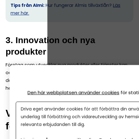
Tips från Almi:
Hur fungerar Almis tillväxtlån?
Läs
mer här.
3. Innovation och nya
produkter
Företag som utvecklar nya produkter eller tjänster kan
också få finansiering via Almi. Det gäller särskilt projekt
där potentialen finns – men där intäkterna ännu inte är
helt bevisade. Då kan innovationslån passa perfekt.
Den här webbplatsen använder cookies
för sta
Driva eget använder cookies för att förbättra din anvä
Verifieringsmedel – pengar
underlag till förbättring och vidareutveckling av hems
för att testa en idé
relevanta erbjudanden till dig.