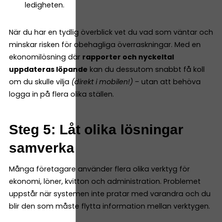
ledigheten.
När du har en tydlig överblick vet du vad som väntar och
minskar risken för obehagliga överraskningar. Med en
ekonomilösning där
rapporter och nyckeltal
uppdateras löpande
kan du dessutom snabbt få koll
om du skulle vilja
(direkt i mobilen!)
– utan att behöva
logga in på flera olika ställen.
Steg 5: Låt olika lösningar
samverka
Många företagare använder flera olika verktyg för
ekonomi, löner, kvitton och administration. Problemet
uppstår när systemen inte pratar med varandra och du
blir den som måste flytta information mellan verktygen.