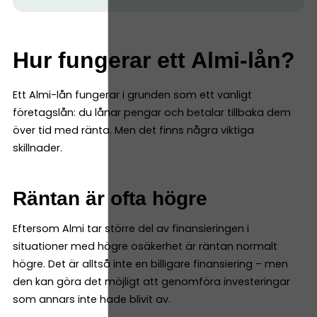
Hur fungerar ett Almi-lån?
Ett Almi-lån fungerar i grunden som ett vanligt
företagslån: du lånar pengar och betalar tillbaka dem
över tid med ränta. Men det finns några viktiga
skillnader.
Räntan är ofta högre
Eftersom Almi tar större del av finansieringen i
situationer med högre osäkerhet är räntan normalt
högre. Det är alltså inte en billigare finansiering – men
den kan göra det möjligt att genomföra investeringar
som annars inte hade blivit av.