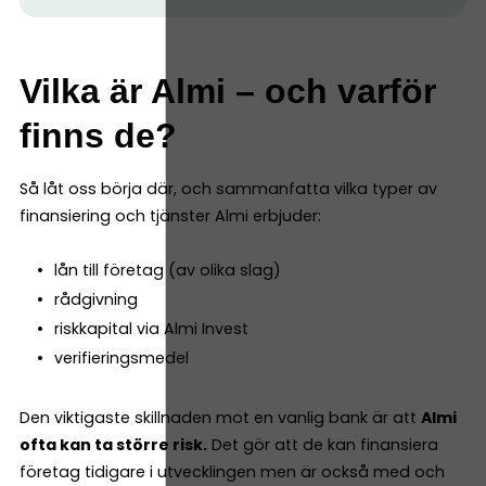
Vilka är Almi – och varför
finns de?
Så låt oss börja där, och sammanfatta vilka typer av
finansiering och tjänster Almi erbjuder:
lån till företag (av olika slag)
rådgivning
riskkapital via Almi Invest
verifieringsmedel
Den viktigaste skillnaden mot en vanlig bank är att
Almi
ofta kan ta större risk.
Det gör att de kan finansiera
företag tidigare i utvecklingen men är också med och