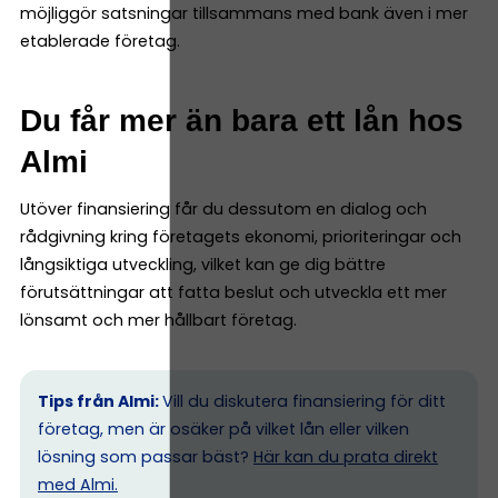
möjliggör satsningar tillsammans med bank även i mer
etablerade företag.
Du får mer än bara ett lån hos
Almi
Utöver finansiering får du dessutom en dialog och
rådgivning kring företagets ekonomi, prioriteringar och
långsiktiga utveckling, vilket kan ge dig bättre
förutsättningar att fatta beslut och utveckla ett mer
lönsamt och mer hållbart företag.
Tips från Almi:
Vill du diskutera finansiering för ditt
företag, men är osäker på vilket lån eller vilken
lösning som passar bäst?
Här kan du prata direkt
med Almi.