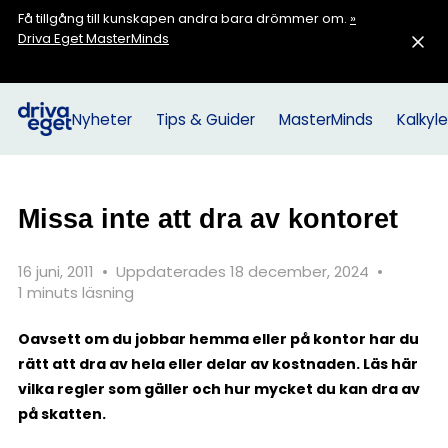
Få tillgång till kunskapen andra bara drömmer om.
»
Driva Eget MasterMinds
Nyheter
Tips & Guider
MasterMinds
Kalkyle
Missa inte att dra av kontoret
16 juni, 2011
•
Uppdaterades 18 december, 2024
•
1 minuts läsning
Oavsett om du jobbar hemma eller på kontor har du
rätt att dra av hela eller delar av kostnaden. Läs här
vilka regler som gäller och hur mycket du kan dra av
på skatten.