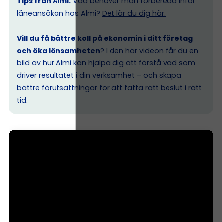
Tips från Almi:
Vad behöver man förbereda inför
låneansökan hos Almi?
Det lär du dig här.
Vill du få bättre koll på ekonomin i ditt företag
och öka lönsamheten
? I den här videon får du en
bild av hur Almi kan hjälpa dig att förstå vad som
driver resultatet i din verksamhet – och skapa
bättre förutsättningar för att fatta rätt beslut i rätt
tid.