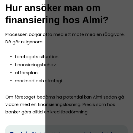
Hur ansöker man om
finansiering hos Almi?
Processen börjar ofta med ett möte med en rådgivare.
Då går ni igenom:
företagets situation
finansieringsbehov
affärsplan
marknad och strategi
Om företaget bedöms ha potential kan Almi sedan gå
vidare med en finansieringslösning. Precis som hos
banker görs alltid en kreditbedömning.