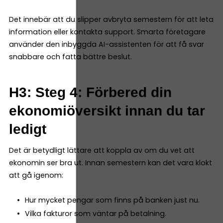
Det innebär att du slipper avbryta semestern för att leta
information eller kontakta support. Smarta företagare
använder den inbyggda AI-assistenten för att få svar
snabbare och fatta bättre beslut.
H3: Steg 4: Förbered din
ekonomiöversikt innan du tar
ledigt
Det är betydligt lättare att koppla av om du vet att
ekonomin ser bra ut. Innan semestern kan det vara klokt
att gå igenom:
Hur mycket pengar som finns på banken just nu.
Vilka fakturor som väntar på betalning.