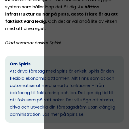
system som håller ihop det åt dig.
Ju bättre
infrastruktur du har på plats, desto friare är du att
faktiskt vara ledig.
Och det är väl ändå lite av vitsen
med att driva eget.
Glad sommar önskar Spiris!
Om Spiris
Att driva företag med Spiris är enkelt. Spiris är den
flexibla ekonomiplattformen. Allt finns samlat och
automatiserat med smarta funktioner – från
bokföring till fakturering och lön. Det ger dig tid till
att fokusera på rätt saker. Det vill säga att starta,
driva och utveckla din företagsdröm utan krånglig
administration. Läs mer på
Spiris.se
.