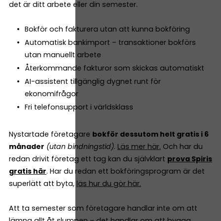
det är ditt arbete eller din semester.
Bokför och fakturera utan att kunna bokföring
Automatisk bankimport – transaktioner bokförs
utan manuellt arbete
Återkommande fakturor som skickas automatiskt
AI-assistent tillgänglig dygnet runt för
ekonomifrågor
Fri telefonsupport i världsklass
Nystartade företagare
bokför dessutom helt gratis i 6
månader
(utan bindningstid)
.
Läs mer här.
Och har du
redan drivit företag ett tag kan du självklart
prova Spiris
gratis här
. Har du redan ett bokföringsprogram är det
superlätt att byta,
läs hur du gör här.
Att ta semester som företagare handlar inte om att
lämna allt åt slumpen – det handlar om att bygga