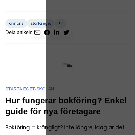
+7
annons
starta eget
Dela artikeln
STARTA EGET-SKOLAN
Hur fungerar bokföring? Enkel
guide för nya företagare
Bokföring = krångligt? Inte längre, idag är det