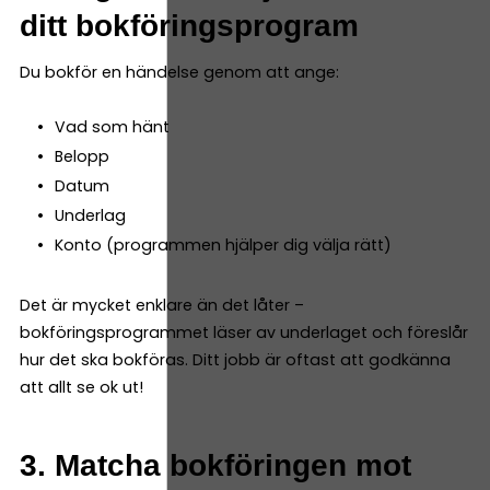
ditt bokföringsprogram
Du bokför en händelse genom att ange:
Vad som hänt
Belopp
Datum
Underlag
Konto (programmen hjälper dig välja rätt)
Det är mycket enklare än det låter –
bokföringsprogrammet läser av underlaget och föreslår
hur det ska bokföras. Ditt jobb är oftast att godkänna
att allt se ok ut!
3. Matcha bokföringen mot