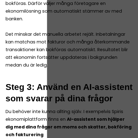
bokföras. Därför väljer många företagare en
ekonomilösning som automatiskt stämmer av med
banken.
Det minskar det manuella arbetet rejält. Inbetalningar
kan matchas mot fakturor och många återkommande
transaktioner kan bokföras automatiskt. Resultatet blir
att ekonomin fortsätter uppdateras i bakgrunden
medan du är ledig.
Steg 3: Använd en AI-assistent
som svarar på dina frågor
Du behöver inte kunna allting själv. I exempelvis Spiris
ekonomiplattform finns en
AI-assistent som hjälper
dig med dina frågor om moms och skatter, bokföring
och fakturering