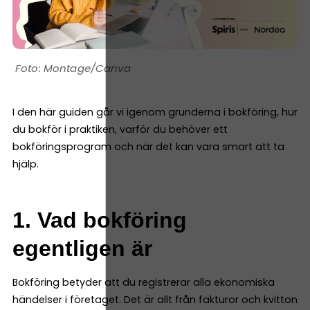
Montage/Canva
I den här guiden går vi igenom grunderna i bokföring, hur
du bokför i praktiken, varför du behöver ett
bokföringsprogram och när det kan vara smart att ta
hjälp.
1. Vad bokföring
egentligen är
Bokföring betyder att du registrerar alla ekonomiska
händelser i företaget. Det är allt från fakturor och kvitton