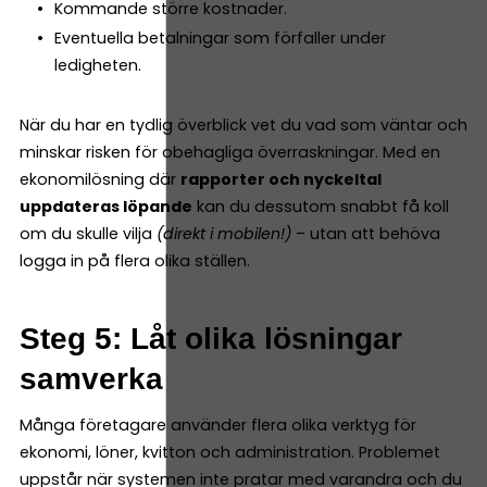
Kommande större kostnader.
Eventuella betalningar som förfaller under
ledigheten.
När du har en tydlig överblick vet du vad som väntar och
minskar risken för obehagliga överraskningar. Med en
ekonomilösning där
rapporter och nyckeltal
uppdateras löpande
kan du dessutom snabbt få koll
om du skulle vilja
(direkt i mobilen!)
– utan att behöva
logga in på flera olika ställen.
Steg 5: Låt olika lösningar
samverka
Många företagare använder flera olika verktyg för
ekonomi, löner, kvitton och administration. Problemet
uppstår när systemen inte pratar med varandra och du