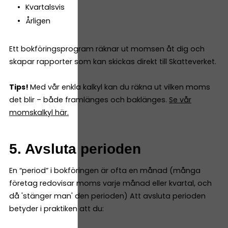
Kvartalsvis
Årligen
Ett bokföringsprogram räknar ut momsen åt dig och
skapar rapporter som kan skickas direkt till Skatteverket.
Tips!
Med vår enkla kalkyl kan du räkna ut vilken moms
det blir – både framlänges och baklänges.
Se vår
momskalkyl här.
5. Avsluta perioden
En “period” i bokföringen är ofta en månad (många
företag redovisar moms varje månad eller kvartal, och
då 'stänger man' den perioden) Att avsluta perioden
betyder i praktiken att du: