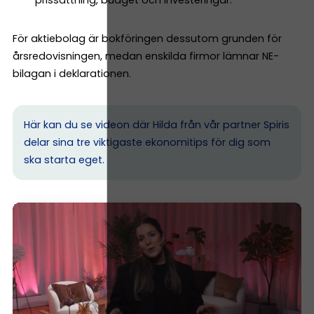
prissättning, budget och investeringar.
För aktiebolag är bokföringen dessutom grunden för
årsredovisningen, medan enskilda firmor lämnar NE-
bilagan i deklarationen.
Här kan du se videon där Hilda från vår partner Spiris
delar sina tre viktigaste ekonomitips för dig som
ska starta eget.