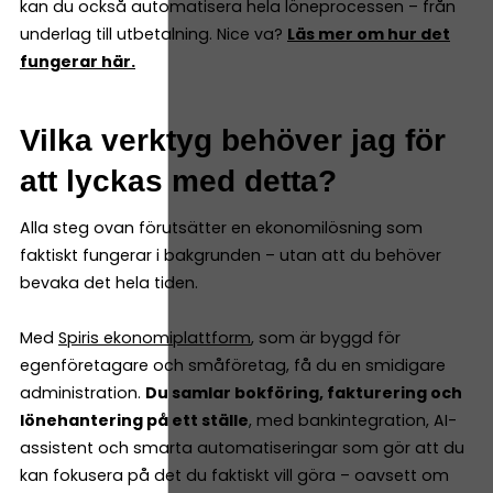
kan du också automatisera hela löneprocessen – från
underlag till utbetalning. Nice va?
Läs mer om hur det
fungerar här.
Vilka verktyg behöver jag för
att lyckas med detta?
Alla steg ovan förutsätter en ekonomilösning som
faktiskt fungerar i bakgrunden – utan att du behöver
bevaka det hela tiden.
Med
Spiris ekonomiplattform
, som är byggd för
egenföretagare och småföretag, få du en smidigare
administration.
Du samlar bokföring, fakturering och
lönehantering på ett ställe
, med bankintegration, AI-
assistent och smarta automatiseringar som gör att du
kan fokusera på det du faktiskt vill göra – oavsett om