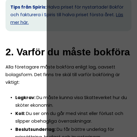
Tips från Spiris:
Halva priset för nystartade! Bokför
och fakturera i Spiris till halva priset första året.
Läs
mer här.
2. Varför du måste bokföra
Alla företagare måste bokföra enligt lag, oavsett
bolagsform. Det finns tre skäl till varför bokföring är
viktigt:
Lagkrav:
Du måste kunna visa Skatteverket hur du
sköter ekonomin.
Koll:
Du ser om du går med vinst eller förlust och
slipper obehagliga överraskningar.
Beslutsunderlag:
Du får bättre underlag för