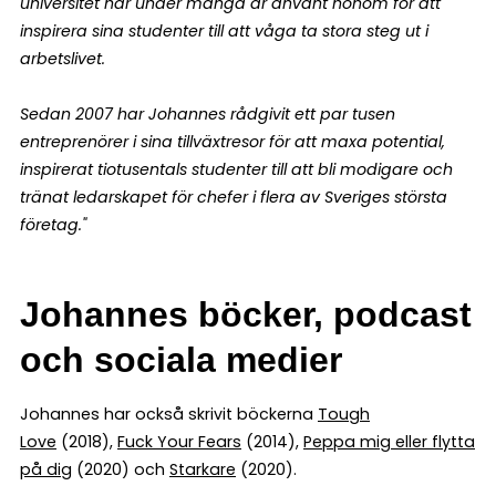
universitet har under många år använt honom för att
inspirera sina studenter till att våga ta stora steg ut i
arbetslivet.
Sedan 2007 har Johannes rådgivit ett par tusen
entreprenörer i sina tillväxtresor för att maxa potential,
inspirerat tiotusentals studenter till att bli modigare och
tränat ledarskapet för chefer i flera av Sveriges största
företag."
Johannes böcker, podcast
och sociala medier
Johannes har också skrivit böckerna
Tough
Love
(2018),
Fuck Your Fears
(2014),
Peppa mig eller flytta
på dig
(2020) och
Starkare
(2020).