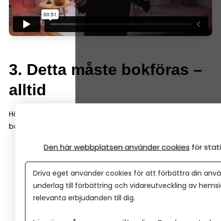
3. Detta måste bokföras –
alltid
Här är de vanligaste sakerna nya företagare behöver
bokföra:
Den här webbplatsen använder cookies
för sta
Intäkter:
Fakturor, Swish-betalningar, försäljning i
butik eller online.
Driva eget använder cookies för att förbättra din anvä
Kostnader:
Inköp, abonnemang, hyror, program.
underlag till förbättring och vidareutveckling av hems
Skatter och avgifter:
Moms, preliminärskatt,
relevanta erbjudanden till dig.
arbetsgivaravgifter.
Lön:
Utbetalad lön från aktiebolag.