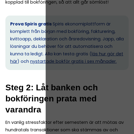
kopplad till bokföringen, så att allt går sömlöst!
Prova Spiris gratis
Spiris ekonomiplattform är
komplett från början med bokföring, fakturering,
kvittoapp, deklaration och årsredovisning. Japp, alla
lösningar du behöver för att automatisera och
kunna ta ledigt. Alla kan testa gratis (
läs hur gör det
här
) och
nystartade bokför gratis i sex månader.
Steg 2: Låt banken och
bokföringen prata med
varandra
En vanlig stressfaktor efter semestern är att mötas av
hundratals transaktioner som ska stämmas av och