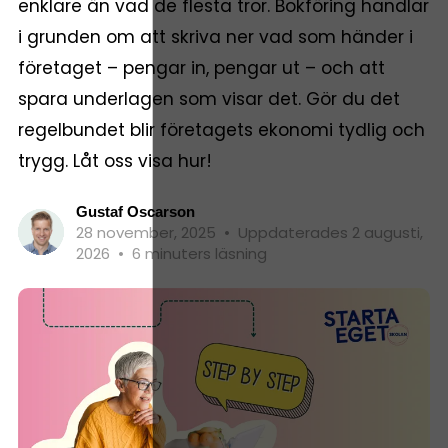
enklare än vad de flesta tror. Bokföring handlar
i grunden om att skriva ner vad som händer i
företaget – pengar in, pengar ut – och att
spara underlagen som visar det. Gör du det
regelbundet blir företagets ekonomi tydlig och
trygg. Låt oss visa hur!
Gustaf Oscarson
28 november, 2025
•
Uppdaterades 2 augusti,
2026
•
6 minuters läsning