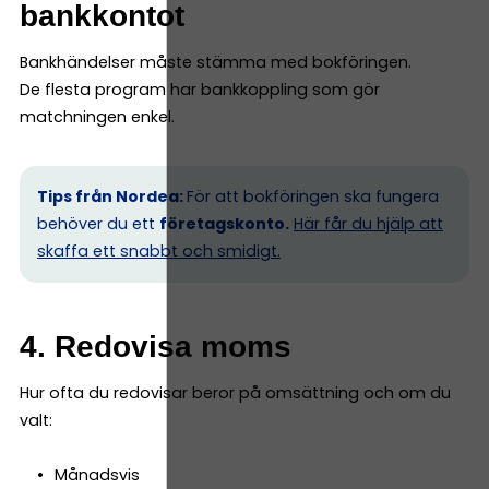
bankkontot
Bankhändelser måste stämma med bokföringen.
De flesta program har bankkoppling som gör
matchningen enkel.
Tips från Nordea:
För att bokföringen ska fungera
behöver du ett
företagskonto.
Här får du hjälp att
skaffa ett snabbt och smidigt.
4. Redovisa moms
Hur ofta du redovisar beror på omsättning och om du
valt:
Månadsvis