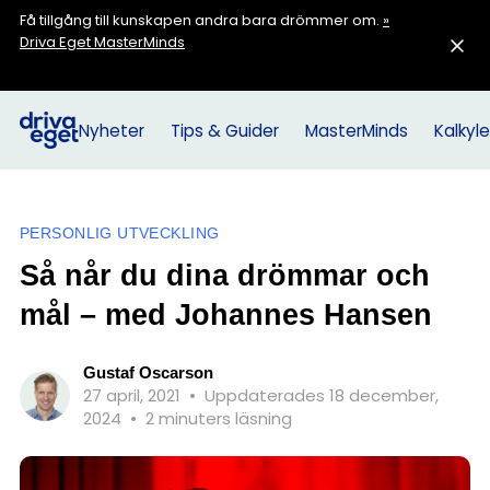
Få tillgång till kunskapen andra bara drömmer om.
»
Driva Eget MasterMinds
Nyheter
Tips & Guider
MasterMinds
Kalkyle
PERSONLIG UTVECKLING
Så når du dina drömmar och
mål – med Johannes Hansen
Gustaf Oscarson
27 april, 2021
•
Uppdaterades 18 december,
2024
•
2 minuters läsning