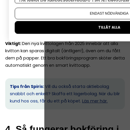
Läs gärna vår
personuppgiftspolicy
. Om du samtycker t
Eget uttag / egen insättning:
I enskild firma.
Om du vill ändra ditt val i efterhand hittar du den möjl
Tillgångar:
Maskiner, datorer, inventarier.
ENDAST NÖDVÄNDIGA
Kvittounderlag:
Alla kvitton måste sparas enligt
lag.
TILLÅT ALLA
Viktigt:
Den nya kvittolagen från 2025 innebär att alla
kvitton kan sparas digitalt (äntligen!), även om du fått
dem på papper. Ett bra bokföringsprogram sköter detta
automatiskt genom en smart kvittoapp.
Tips från Spiris:
Vill du också starta aktiebolag
snabbt och enkelt? Skaffa ett lagerbolag. När du blir
kund hos oss, får du ett på köpet.
Läs mer här.
4. Så fungerar bokföring i