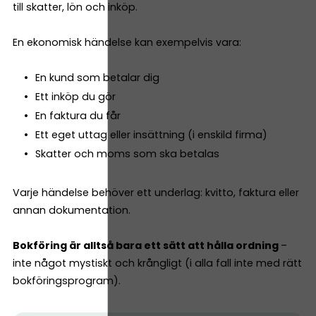
till skatter, lön och inköp.
En ekonomisk händelse kan exempelvis vara:
En kund som betalar dig
Ett inköp du gör
En faktura du får
Ett eget uttag eller insättning (i enskild firma)
Skatter och moms som ska betalas
Varje händelse behöver ett underlag: kvitto, faktura eller
annan dokumentation.
Bokföring är alltså bara ett sätt att hålla ordning
–
inte något mystiskt och krångligt (i alla fall inte med rätt
bokföringsprogram).