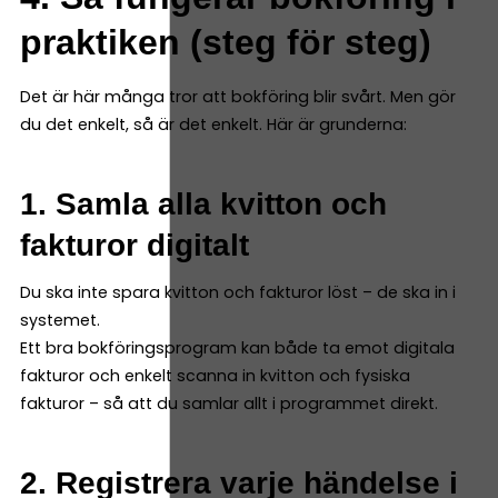
praktiken (steg för steg)
Det är här många tror att bokföring blir svårt. Men gör
du det enkelt, så är det enkelt. Här är grunderna:
1. Samla alla kvitton och
fakturor digitalt
Du ska inte spara kvitton och fakturor löst – de ska in i
systemet.
Ett bra bokföringsprogram kan både ta emot digitala
fakturor och enkelt scanna in kvitton och fysiska
fakturor – så att du samlar allt i programmet direkt.
2. Registrera varje händelse i