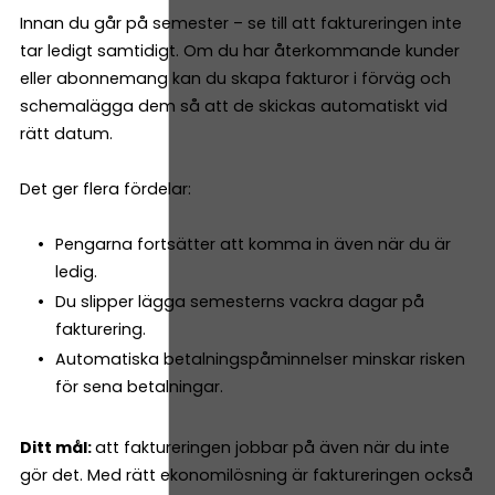
Innan du går på semester – se till att faktureringen inte
tar ledigt samtidigt. Om du har återkommande kunder
eller abonnemang kan du skapa fakturor i förväg och
schemalägga dem så att de skickas automatiskt vid
rätt datum.
Det ger flera fördelar:
Pengarna fortsätter att komma in även när du är
ledig.
Du slipper lägga semesterns vackra dagar på
fakturering.
Automatiska betalningspåminnelser minskar risken
för sena betalningar.
Ditt mål:
att faktureringen jobbar på även när du inte
gör det. Med rätt ekonomilösning är faktureringen också