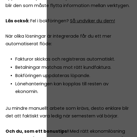
blir den som måste flytta information mellan verktygen.
Läs också:
Fel i bokföringen?
Så undviker du dem!
När olika lösningar är integrerade får du ett mer
automatiserat flöde:
Fakturor skickas och registreras automatiskt.
Betalningar matchas mot rätt kundfaktura.
Bokföringen uppdateras löpande.
Lönehanteringen kan kopplas till resten av
ekonomin.
Ju mindre manuellt arbete som krävs, desto enklare blir
det att faktiskt vara ledig när semestern väl börjar.
Och du, som ett bonustips!
Med rätt ekonomilösning