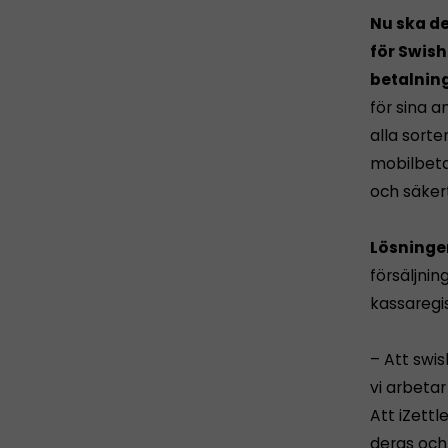
Nu ska de
för Swish
betalning
för sina a
alla sorte
mobilbetal
och säkert
Lösningen
försäljnin
kassaregi
– Att swis
vi arbetar
Att iZettl
deras och 