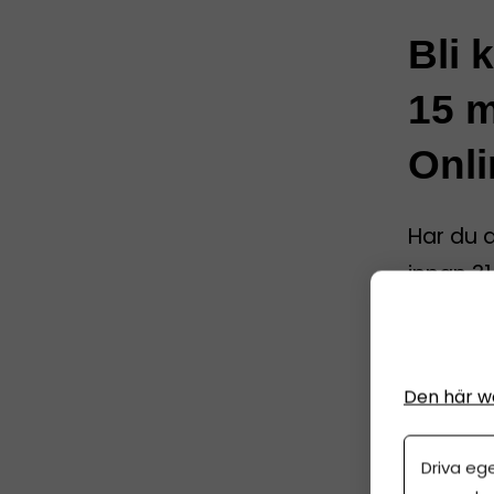
Bli 
15 m
Onli
Har du 
innan 31
allt kla
och att 
Den här w
År
1 j
Driva eg