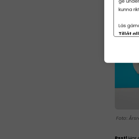
ge under
kunna rik
Läs gärn
Tillåt al
botten p
Årsr
Psst!
Har 