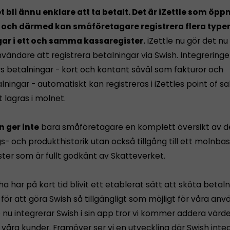
t bli ännu enklare att ta betalt. Det är iZettle som öpp
 och därmed kan småföretagare registrera flera typer
ar i ett och samma kassaregister.
iZettle nu gör det nu
nvändare att registrera betalningar via Swish. Integreringe
rs betalningar - kort och kontant såväl som fakturor och
ningar - automatiskt kan registreras i iZettles point of s
 lagras i molnet.
 ger inte
bara småföretagare en komplett översikt av d
gs- och produkthistorik utan också tillgång till ett molnba
ster som är fullt godkänt av Skatteverket.
ha har på kort tid blivit ett etablerat sätt att sköta betal
 för att göra Swish så tillgängligt som möjligt för våra anv
e nu integrerar Swish i sin app tror vi kommer addera värd
våra kunder. Framöver ser vi en utveckling där Swish integ