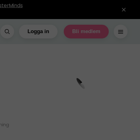
sterMinds
Logga in
Bli medlem
ning