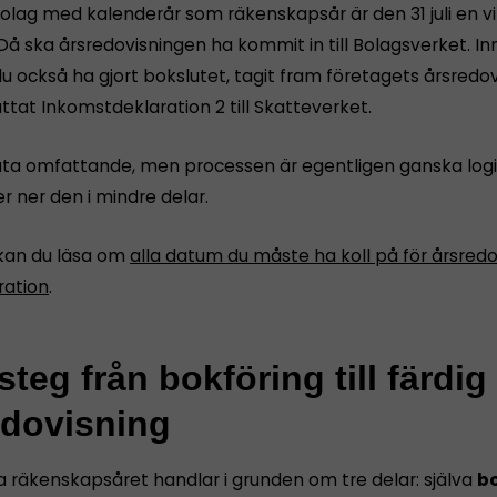
bolag med kalenderår som räkenskapsår är den 31 juli en vi
Då ska årsredovisningen ha kommit in till Bolagsverket. I
u också ha gjort bokslutet, tagit fram företagets årsredov
tat Inkomstdeklaration 2 till Skatteverket.
åta omfattande, men processen är egentligen ganska logi
r ner den i mindre delar.
kan du läsa om
alla datum du måste ha koll på för årsredo
ration
.
teg från bokföring till färdig
edovisning
a räkenskapsåret handlar i grunden om tre delar: själva
bo