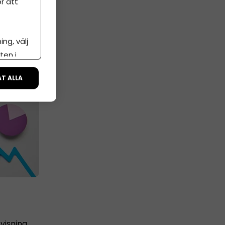
r att
ng, välj
ten i
ÅT ALLA
visning