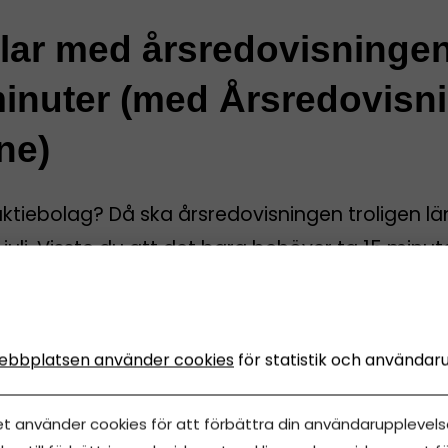
klar med årsredovisninge
inuter (med Årsredovisn
ne)
aktiebolag? Då ska årsredovisningen troligen l
 juli. Visste du att det bara behöver ta 15 minut
rt genom den smidiga tjänsten Årsredovisning O
du kan få all support du behöver?
ebbplatsen använder cookies
för statistik och användar
sredovisning Online
uni, 2026
•
Uppdaterades 1 augusti, 2026
•
5 minuters läsnin
et använder cookies för att förbättra din användarupplevelse