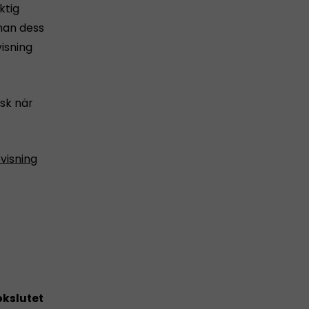
ktig
nnan dess
isning
sk när
visning
kslutet