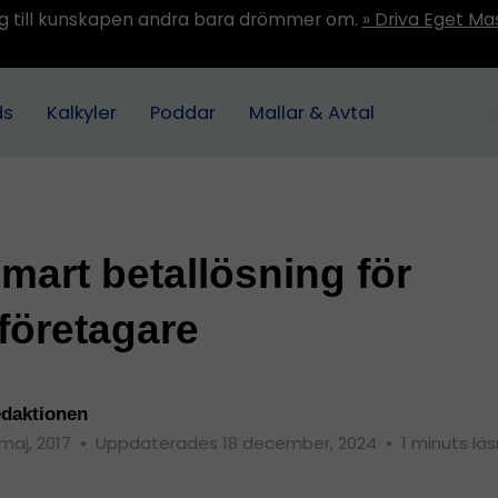
ång till kunskapen andra bara drömmer om.
» Driva Eget Ma
ds
Kalkyler
Poddar
Mallar & Avtal
mart betallösning för
företagare
daktionen
 maj, 2017
•
Uppdaterades 18 december, 2024
•
1 minuts läs