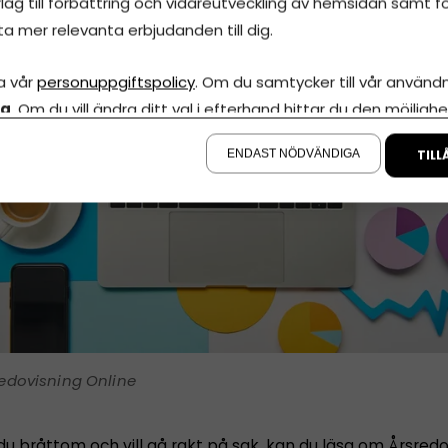
lag till förbättring och vidareutveckling av hemsidan samt fö
ta mer relevanta erbjudanden till dig.
a vår
personuppgiftspolicy
. Om du samtycker till vår användni
la
. Om du vill ändra ditt val i efterhand hittar du den möjlighe
å sidan.
ENDAST NÖDVÄNDIGA
TILL
edovisning Online
du bråttom och vill gå rakt på sak, kan du läsa om
Årsredo