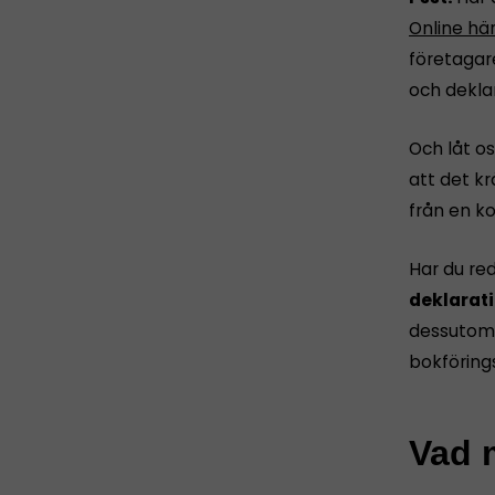
Online hä
företagar
och dekla
Och låt os
att det k
från en ko
Har du re
deklarati
dessutom 
bokföring
Vad m