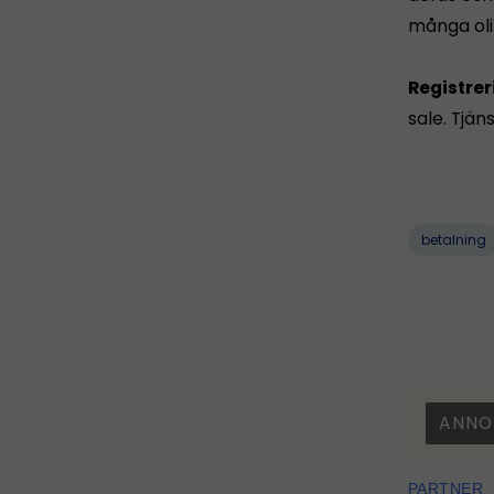
många oli
Registrer
sale. Tjän
betalning
ANNO
PARTNER