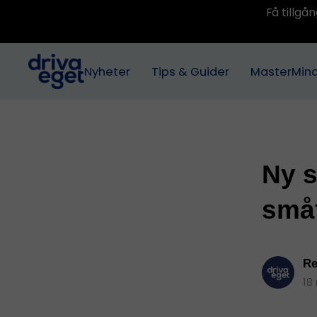
Få tillg
Nyheter
Tips & Guider
MasterMin
Ny s
små
Re
18