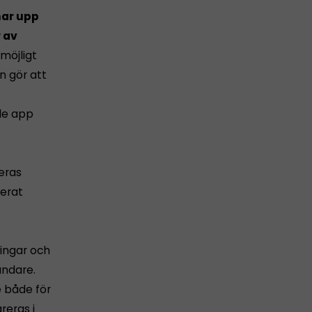
nar upp
 av
 möjligt
n gör att
ale app
eras
serat
ningar och
ändare.
e både för
reras i