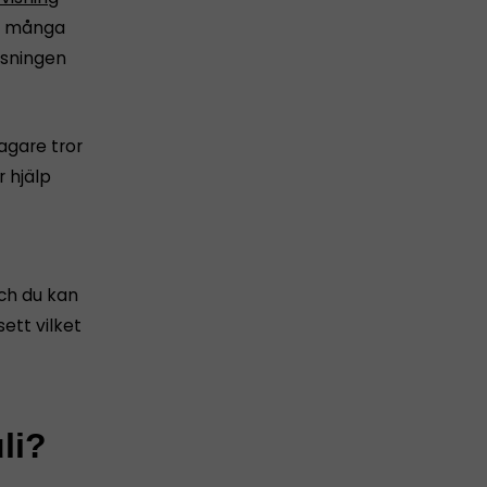
för många
isningen
tagare tror
 hjälp
och du kan
ett vilket
li?