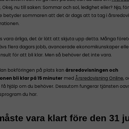
r
. Okej, nu till saken: Sommar och sol, ledighet eller? Nja, 
e betyder sommaren att det är dags att ta tag i årsredov
rationen.
s vara ärliga, det är lätt att skjuta upp detta. Många före
rävs flera dagars jobb, avancerade ekonomikunskaper eller
nsult för att bli klar. Men så behöver det inte vara.
dan bokföringen på plats kan
årsredovisningen och
onen bli klar på 15 minuter
med
Årsredovisning Online
, 
få hjälp om du behöver. Dessutom fungerar tjänsten oavs
sprogram du har.
åste vara klart före den 31 ju