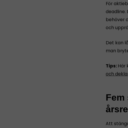
För aktie
deadline. 
behöver d
och upprät
Det kan l
man bryte
Tips:
Här 
och dekla
Fem s
årsr
Att stäng