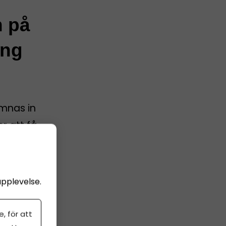
n på
ing
ämnas in
er att få
nline,
upplevelse.
g
, för att