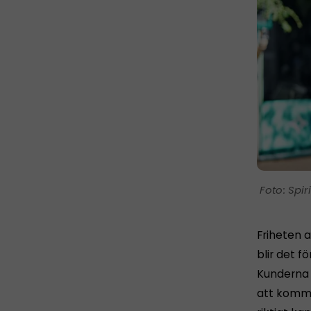
Spir
Friheten a
blir det fö
Kunderna h
att komma 