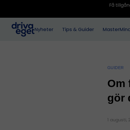
Få tillg
Nyheter
Tips & Guider
MasterMin
GUIDER
Om f
gör 
1 augusti,