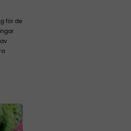
g för de
ingar
 av
ra