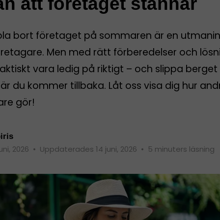
an att företaget stannar
pla bort företaget på sommaren är en utmanin
öretagare. Men med rätt förberedelser och lösn
aktiskt vara ledig på riktigt – och slippa berget
r du kommer tillbaka. Låt oss visa dig hur and
are gör!
iris
juni, 2026
•
Uppdaterades 14 juni, 2026
•
5 minuters läsning