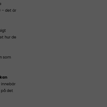
a
) – det är
sigt
et hur de
en som
ökan
r innebär
 på det