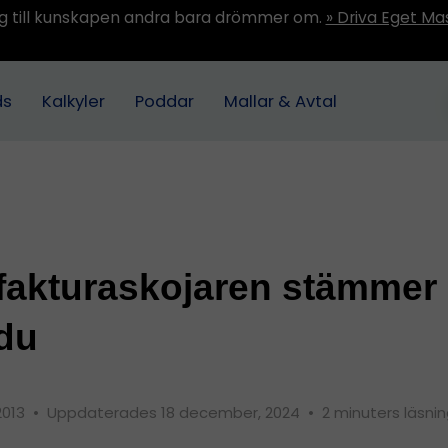
ång till kunskapen andra bara drömmer om.
» Driva Eget Ma
ds
Kalkyler
Poddar
Mallar & Avtal
akturaskojaren stämmer 
du
 2013
•
Uppdaterades 18 december, 2024
•
2 minuters läsni