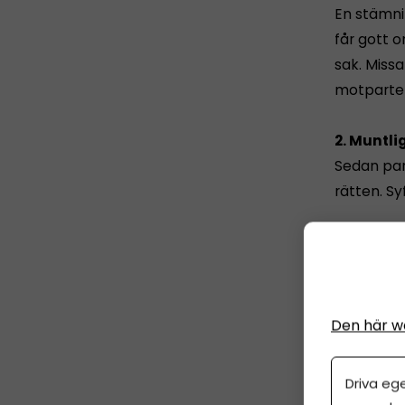
En stämni
får gott o
sak. Missa
motparten
2. Muntli
Sedan part
rätten. Sy
3. Huvud
Om inte pa
tid på si
om man beh
Den här w
stämninge
Driva eg
Den som kä