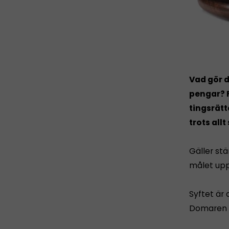
Vad gör d
pengar?
tingsrätt
trots allt
Gäller st
målet upp
Syftet är 
Domaren är