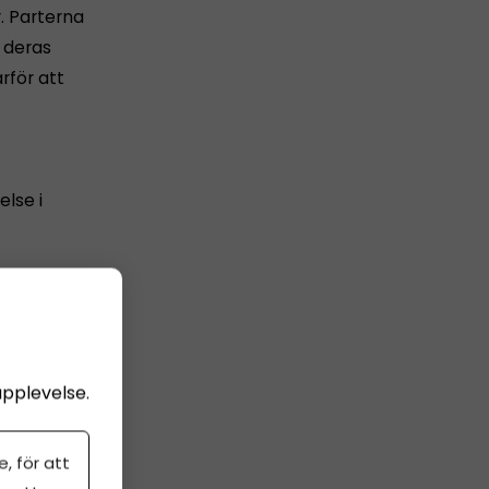
. Parterna
r deras
rför att
else i
tterligare
 uppskov
llbaka
upplevelse.
, för att
grund av