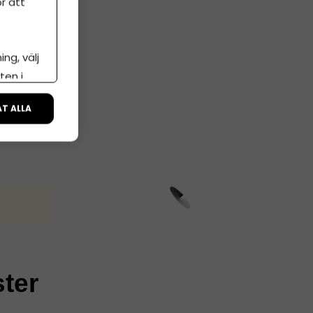
r att
ng, välj
ten i
ÅT ALLA
ster