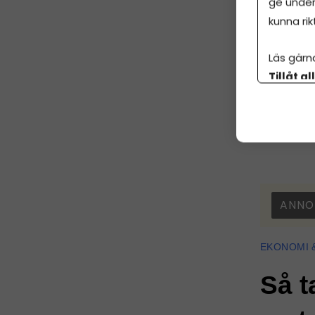
ge under
att man vi
kunna rik
Läs gärn
Tillåt al
Fakturask
botten p
ANNO
EKONOMI 
Så t