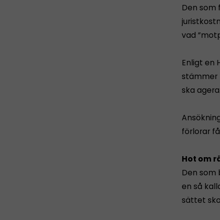
Den som f
juristkost
vad ”motp
Enligt en
stämmer k
ska agera
Ansökning
förlorar f
Hot om r
Den som b
en så kal
sättet sk