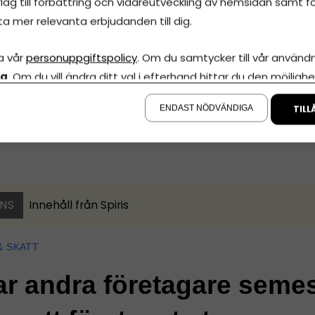
lag till förbättring och vidareutveckling av hemsidan samt fö
lseletts att ingå det.
ta mer relevanta erbjudanden till dig.
a vår
personuppgiftspolicy
. Om du samtycker till vår användni
la
. Om du vill ändra ditt val i efterhand hittar du den möjlighe
Dela artikeln
ojarna
å sidan.
ENDAST NÖDVÄNDIGA
TILL
NS
Innehåll från
Spiris
& SKATT
ar andra företagare seme