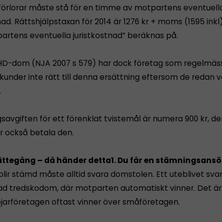
örlorar måste stå för en timme av motpartens eventuell
nad. Rättshjälpstaxan för 2014 är 1276 kr + moms (1595 inkl
artens eventuella juristkostnad” beräknas på.
 HD-dom (NJA 2007 s 579) har dock företag som regelmäs
under inte rätt till denna ersättning eftersom de redan v
.
savgiften för ett förenklat tvistemål är numera 900 kr, d
år också betala den.
ättegång – då händer detta
1. Du får en stämningsans
lir stämd måste alltid svara domstolen. Ett uteblivet sva
lad tredskodom, där motparten automatiskt vinner. Det är
ojarföretagen oftast vinner över småföretagen.