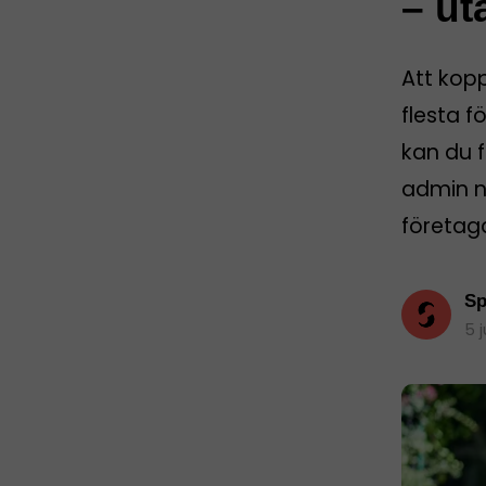
– ut
Att kop
flesta f
kan du f
admin nä
företag
Sp
5 