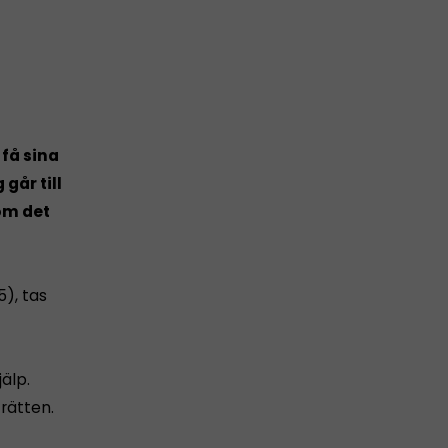
 få sina
går till
 om det
), tas
jälp.
 rätten.