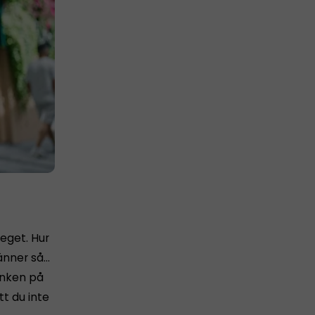
 eget. Hur
känner så…
tanken på
tt du inte