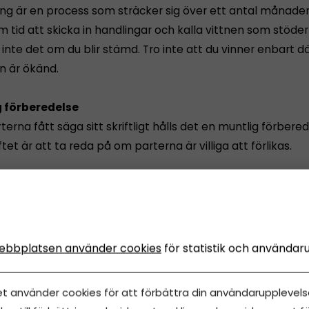
ng är en process som sträcker sig över ett antal månader
m tid att skicka in handlingar och kalla vittnen som stöde
 inte det om du blir stämd. Tro inte att du vinner enbart dä
 är ökänd.
g förberedelse
erna fått säga sitt skriftligt hålls det en muntlig förbered
ftet är att ta reda på om parterna är villiga att förlikas.
förhandling
rterna förlikas sätts en tid för huvudförhandling. De får y
g att lämna in argumentation och bevis. Det går att be om
över mer tid. Möjligheten att betala, förlikas eller dra ti
ebbplatsen använder cookies
för statistik och användar
n finns ända fram till rättegången.
et använder cookies för att förbättra din användarupplevelse
nner sig lurad ska visa att avtalet är ogiltigt, oftast på 