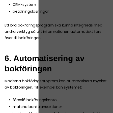
CRM-system
betalningslösningar
Ett bra bokföringsprogram ska kunna integreras med
andra verktyg så att informationen automatiskt förs
över till bokföringen.
6. Automatisering av
bokföringen
Moderna bokföringsprogram kan automatisera mycket
av bokföringen. Till exempel kan systemet:
föreslå bokföringskonto
matcha banktransaktioner