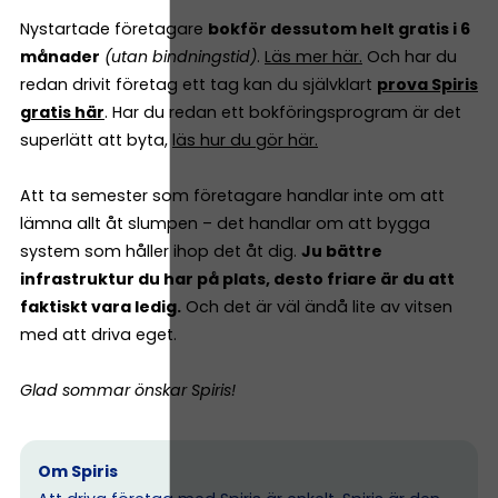
Nystartade företagare
bokför dessutom helt gratis i 6
månader
(utan bindningstid)
.
Läs mer här.
Och har du
redan drivit företag ett tag kan du självklart
prova Spiris
gratis här
. Har du redan ett bokföringsprogram är det
superlätt att byta,
läs hur du gör här.
Att ta semester som företagare handlar inte om att
lämna allt åt slumpen – det handlar om att bygga
system som håller ihop det åt dig.
Ju bättre
infrastruktur du har på plats, desto friare är du att
faktiskt vara ledig.
Och det är väl ändå lite av vitsen
med att driva eget.
Glad sommar önskar Spiris!
Om Spiris