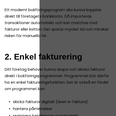
Ett modernt bokföringsprogram ska kunna kopplas
direkt till företagets bankkonto. Då importeras
transaktioner automatiskt och kan matchas mot
fakturor eller kvitton. Det sparar mycket tid och minskar
risken för manuella fel.
2. Enkel fakturering
Ditt företag behöver kunna skapa och skicka fakturor
direkt i bokföringsprogrammet. Programmet bör därför
ha en enkel faktureringsfunktion. Det är också en fördel
om programmet kan:
skicka fakturor digitalt (även e-faktura)
hantera påminnelser
registrera betalningar automatiskt