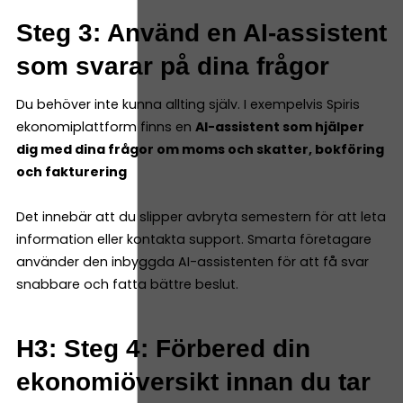
Steg 3: Använd en AI-assistent
som svarar på dina frågor
Du behöver inte kunna allting själv. I exempelvis Spiris
ekonomiplattform finns en
AI-assistent som hjälper
dig med dina frågor om moms och skatter, bokföring
och fakturering
Det innebär att du slipper avbryta semestern för att leta
information eller kontakta support. Smarta företagare
använder den inbyggda AI-assistenten för att få svar
snabbare och fatta bättre beslut.
H3: Steg 4: Förbered din
ekonomiöversikt innan du tar