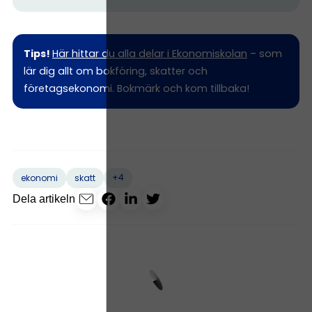
Tips!
Här hittar du alla delar i Ekonomiskolan
– som
lär dig allt om bokföring, skatter och
företagsekonomi. Bokmärk och kom tillbaka!
+4
ekonomi
skatt
Dela artikeln