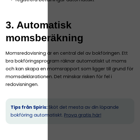
3. Automatisk
momsberäkning
Momsredovisning är en central del av bokföringen. Ett
bra bokföringsprogram räknar automatiskt ut moms
och kan skapa en momsrapport som ligger till grund för
momsdeklarationen. Det minskar risken för fel i
redovisningen.
Tips från Spiris:
Sköt det mesta av din löpande
bokföring automatiskt.
Prova gratis här!