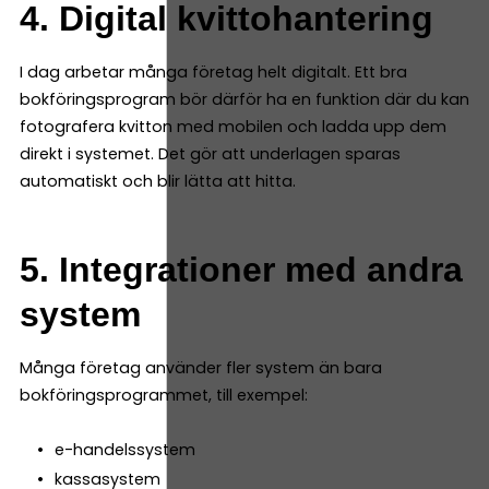
4. Digital kvittohantering
I dag arbetar många företag helt digitalt. Ett bra
bokföringsprogram bör därför ha en funktion där du kan
fotografera kvitton med mobilen och ladda upp dem
direkt i systemet. Det gör att underlagen sparas
automatiskt och blir lätta att hitta.
5. Integrationer med andra
system
Många företag använder fler system än bara
bokföringsprogrammet, till exempel:
e-handelssystem
kassasystem