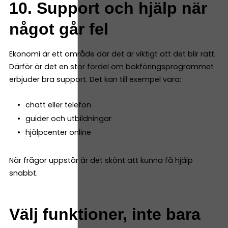
10. Support och hjälp när
något går fel
Ekonomi är ett område där det är viktigt att det blir rätt.
Därför är det en stor fördel om bokföringsprogrammet
erbjuder bra support. Det kan till exempel vara:
chatt eller telefon
guider och utbildningar
hjälpcenter online
När frågor uppstår är det skönt att kunna få hjälp
snabbt.
Välj funktioner, inte bara