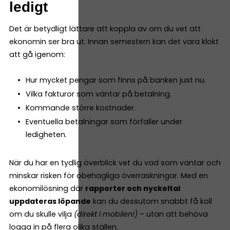
ledigt
Det är betydligt lättare att koppla av om du vet att
ekonomin ser bra ut. Innan semestern kan det vara klokt
att gå igenom:
Hur mycket pengar som finns på banken just nu.
Vilka fakturor som väntar på betalning.
Kommande större kostnader.
Eventuella betalningar som förfaller under
ledigheten.
När du har en tydlig överblick vet du vad som väntar och
minskar risken för obehagliga överraskningar. Med en
ekonomilösning där
rapporter och nyckeltal
uppdateras löpande
kan du dessutom snabbt få koll
om du skulle vilja
(direkt i mobilen!)
– utan att behöva
logga in på flera olika ställen.