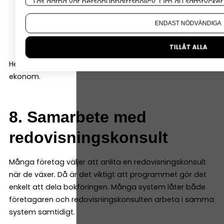
Läs gärna vår
personuppgiftspolicy
. Om du samtycker t
resultatrapport
Om du vill ändra ditt val i efterhand hittar du den möjl
balansrapport
ENDAST NÖDVÄNDIGA
kassaflödesrapport
TILLÅT ALLA
Helst ska de vara enkla att läsa även för den som inte är
ekonom.
8. Samarbete med
redovisningskonsult
Många företag väljer att anlita en redovisningskonsult
när de växer. Då är det viktigt att programmet gör det
enkelt att dela bokföringen. Många system låter både
företagaren och redovisningskonsulten arbeta i samma
system samtidigt.