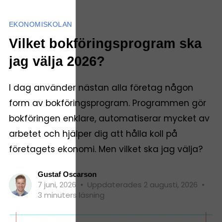
EKONOMISKOLAN
Vilket bokföringsprogram ska
jag välja 2026?
I dag använder nästan alla företag någon
form av bokföringsprogram. Programmen gör
bokföringen enklare, automatiserar mycket av
arbetet och hjälper dig att hålla koll på
företagets ekonomi. Men vilket ska jag välja?
Gustaf Oscarson
7 juni, 2026
•
Uppdaterades 2 augusti, 2026
•
3 minuters läsning