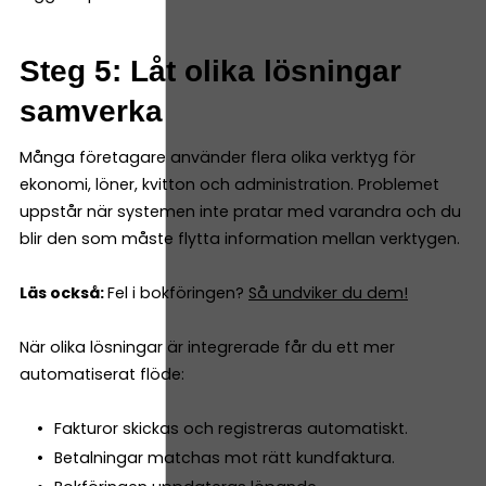
Steg 5: Låt olika lösningar
samverka
Många företagare använder flera olika verktyg för
ekonomi, löner, kvitton och administration. Problemet
uppstår när systemen inte pratar med varandra och du
blir den som måste flytta information mellan verktygen.
Läs också:
Fel i bokföringen?
Så undviker du dem!
När olika lösningar är integrerade får du ett mer
automatiserat flöde:
Fakturor skickas och registreras automatiskt.
Betalningar matchas mot rätt kundfaktura.