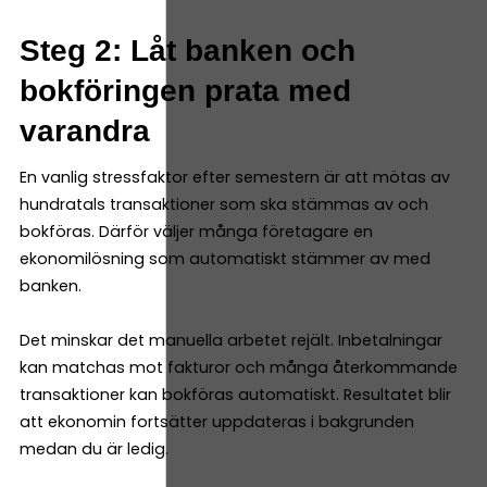
Steg 2: Låt banken och
bokföringen prata med
varandra
En vanlig stressfaktor efter semestern är att mötas av
hundratals transaktioner som ska stämmas av och
bokföras. Därför väljer många företagare en
ekonomilösning som automatiskt stämmer av med
banken.
Det minskar det manuella arbetet rejält. Inbetalningar
kan matchas mot fakturor och många återkommande
transaktioner kan bokföras automatiskt. Resultatet blir
att ekonomin fortsätter uppdateras i bakgrunden
medan du är ledig.