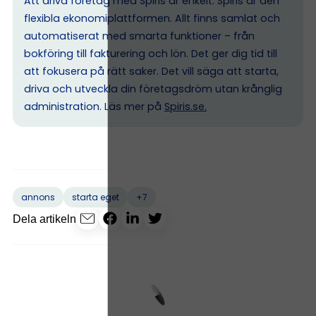
Att driva företag med Spiris är enkelt. Spiris är den
flexibla ekonomiplattformen. Allt finns samlat och
automatiserat med smarta funktioner – från
bokföring till fakturering och lön. Det ger dig tid till
att fokusera på rätt saker. Det vill säga att starta,
driva och utveckla din företagsdröm utan krånglig
administration. Läs mer på
Spiris.se
.
+7
annons
starta eget
Dela artikeln