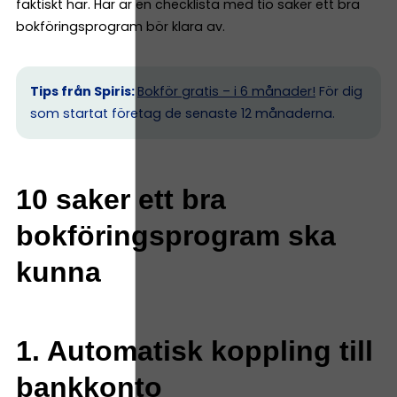
faktiskt har. Här är en checklista med tio saker ett bra
bokföringsprogram bör klara av.
Tips från Spiris:
Bokför gratis – i 6 månader!
För dig
som startat företag de senaste 12 månaderna.
10 saker ett bra
bokföringsprogram ska
kunna
1. Automatisk koppling till
bankkonto