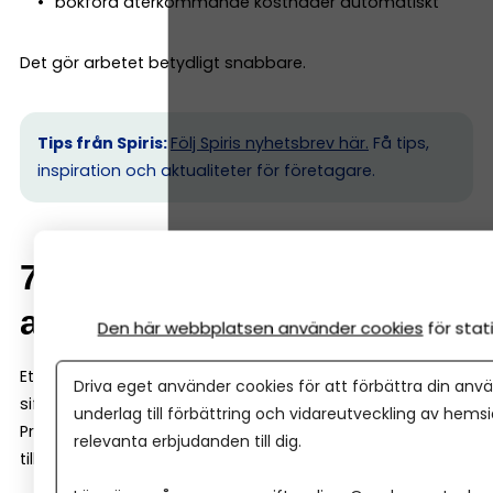
bokföra återkommande kostnader automatiskt
Det gör arbetet betydligt snabbare.
Tips från Spiris:
Följ Spiris nyhetsbrev här.
Få tips,
inspiration och aktualiteter för företagare.
7. Rapporter som är lätta
att förstå
Den här webbplatsen använder cookies
för sta
Ett bra bokföringsprogram ska inte bara registrera
Driva eget använder cookies för att förbättra din anvä
siffror – det ska också hjälpa dig att förstå ekonomin.
underlag till förbättring och vidareutveckling av hems
Programmet ska därför kunna ge dig tydliga rapporter,
relevanta erbjudanden till dig.
till exempel: