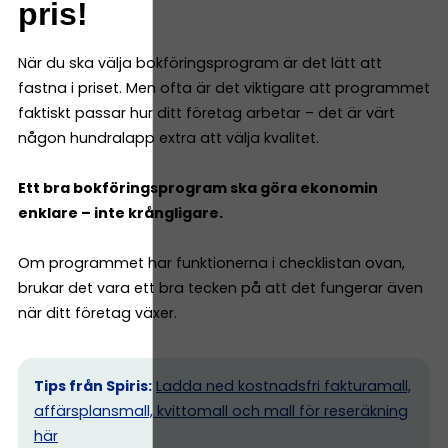
pris!
När du ska välja bokföringsprogram är det lätt att
fastna i priset. Men ofta är det viktigare att programmet
faktiskt passar hur ditt företag arbetar – det är värt
någon hundralapp extra att välja kvalitet.
Ett bra bokföringsprogram ska göra ekonomin
enklare – inte krångligare.
Om programmet har funktionerna i checklistan ovan,
brukar det vara ett bra tecken på att det fungerar även
när ditt företag växer.
Tips från Spiris:
Ladda ned kostnadsfri fakturamall,
affärsplansmall, kvittomall och mall för reseräkning
här