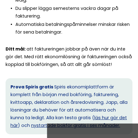
ledig.
Du slipper lägga semesterns vackra dagar på
fakturering.
Automatiska betalningspåminnelser minskar risken
för sena betalningar.
Ditt mål:
att faktureringen jobbar på även när du inte
gör det. Med rätt ekonomilösning är faktureringen också
kopplad till bokföringen, så att allt går sömlöst!
Prova Spiris gratis
Spiris ekonomiplattform är
komplett från början med bokföring, fakturering,
kvittoapp, deklaration och årsredovisning. Japp, alla
lösningar du behöver för att automatisera och
kunna ta ledigt. Alla kan testa gratis (
läs hur gör det
här
) och
nystartade bokför gratis i sex månader.