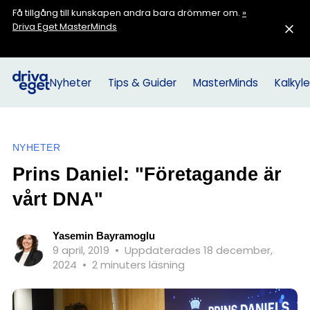
Få tillgång till kunskapen andra bara drömmer om.
»
Driva Eget MasterMinds
Nyheter
Tips & Guider
MasterMinds
Kalkyle
NYHETER
Prins Daniel: "Företagande är
vårt DNA"
Yasemin Bayramoglu
9 april, 2019
•
Uppdaterades 18 december,
2024
•
2 minuters läsning