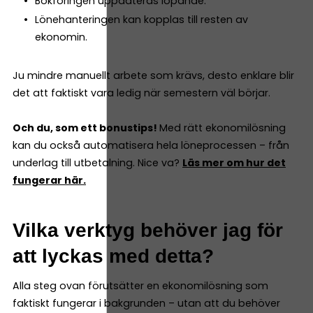
Bokföringen uppdateras löpande.
Lönehanteringen kan kopplas till resten av
ekonomin.
Ju mindre manuellt arbete som krävs, desto enklare blir
det att faktiskt vara ledig när semestern väl börjar.
Och du, som ett bonustips!
Med rätt ekonomilösning
kan du också automatisera hela löneprocessen – från
underlag till utbetalning. Nice va?
Läs mer om hur det
fungerar här.
Vilka verktyg behöver jag för
att lyckas med detta?
Alla steg ovan förutsätter en ekonomilösning som
faktiskt fungerar i bakgrunden – utan att du behöver