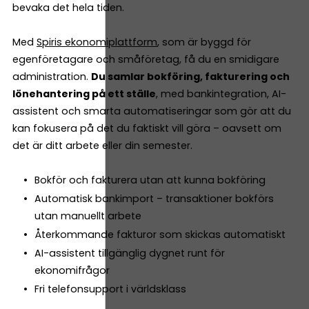
bevaka det hela tiden.
Med
Spiris ekonomiplattform
, som är byggd för
egenföretagare och småföretag, få du en smidigare
administration.
Du samlar bokföring, fakturering och
lönehantering på ett ställe
, med bankintegration, AI-
assistent och smarta automatiseringar som gör att du
kan fokusera på det du faktiskt vill göra – oavsett om
det är ditt arbete eller din semester.
Bokför och fakturera utan att kunna bokföring
Automatisk bankimport – transaktioner bokförs
utan manuellt arbete
Återkommande fakturor som skickas automatiskt
AI-assistent tillgänglig dygnet runt för
ekonomifrågor
Fri telefonsupport i världsklass