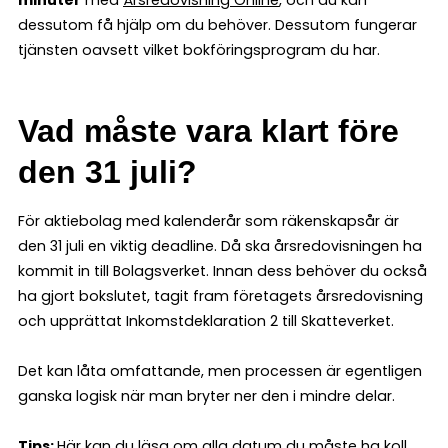
minuter
med
Årsredovisning Online
, och du kan
dessutom få hjälp om du behöver. Dessutom fungerar
tjänsten oavsett vilket bokföringsprogram du har.
Vad måste vara klart före
den 31 juli?
För aktiebolag med kalenderår som räkenskapsår är
den 31 juli en viktig deadline. Då ska årsredovisningen ha
kommit in till Bolagsverket. Innan dess behöver du också
ha gjort bokslutet, tagit fram företagets årsredovisning
och upprättat Inkomstdeklaration 2 till Skatteverket.
Det kan låta omfattande, men processen är egentligen
ganska logisk när man bryter ner den i mindre delar.
Tips:
Här kan du läsa om
alla datum du måste ha koll