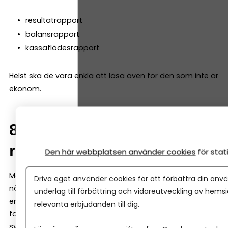
resultatrapport
balansrapport
kassaflödesrapport
Helst ska de vara enkla att läsa även för den som inte är
ekonom.
8. Samarbete med
redovisningskonsult
Den här webbplatsen använder cookies
för sta
Många företag väljer att anlita en redovisningskonsult
Driva eget använder cookies för att förbättra din anvä
när de växer. Då är det viktigt att programmet gör det
underlag till förbättring och vidareutveckling av hems
enkelt att dela bokföringen. Många system låter både
relevanta erbjudanden till dig.
företagaren och redovisningskonsulten arbeta i samma
system samtidigt.