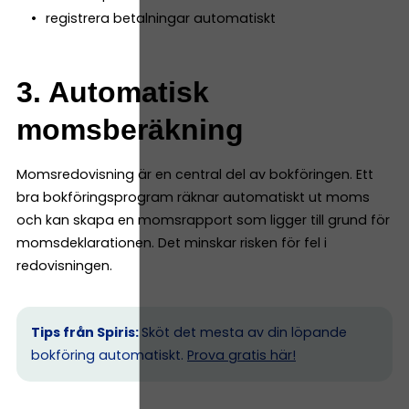
registrera betalningar automatiskt
3. Automatisk
momsberäkning
Momsredovisning är en central del av bokföringen. Ett
bra bokföringsprogram räknar automatiskt ut moms
och kan skapa en momsrapport som ligger till grund för
momsdeklarationen. Det minskar risken för fel i
redovisningen.
Tips från Spiris:
Sköt det mesta av din löpande
bokföring automatiskt.
Prova gratis här!