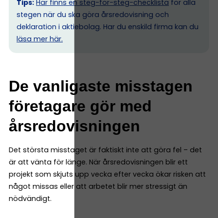
Tips:
Här finns en steg-för-steg-checklista
för alla
stegen när du ska göra årsredovisning och
deklaration i aktiebolag. Har du enskild firma kan du
l
äsa mer här.
De vanligaste misstagen
företagare gör med
årsredovisningen
Det största misstaget är faktiskt inte att göra fel – det
är att vänta för länge. När årsredovisningen blir ett
projekt som skjuts upp vecka efter vecka ökar risken att
något missas eller att arbetet blir mer stressigt än
nödvändigt.