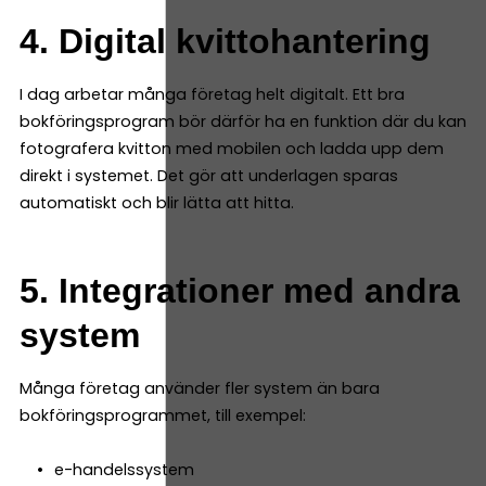
4. Digital kvittohantering
I dag arbetar många företag helt digitalt. Ett bra
bokföringsprogram bör därför ha en funktion där du kan
fotografera kvitton med mobilen och ladda upp dem
direkt i systemet. Det gör att underlagen sparas
automatiskt och blir lätta att hitta.
5. Integrationer med andra
system
Många företag använder fler system än bara
bokföringsprogrammet, till exempel:
e-handelssystem