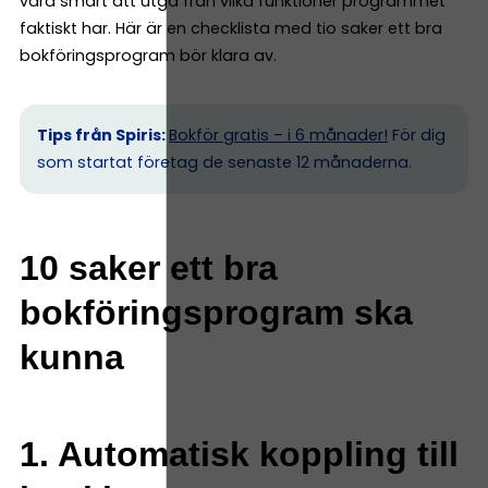
vara smart att utgå från vilka funktioner programmet
faktiskt har. Här är en checklista med tio saker ett bra
bokföringsprogram bör klara av.
Tips från Spiris:
Bokför gratis – i 6 månader!
För dig
som startat företag de senaste 12 månaderna.
10 saker ett bra
bokföringsprogram ska
kunna
1. Automatisk koppling till