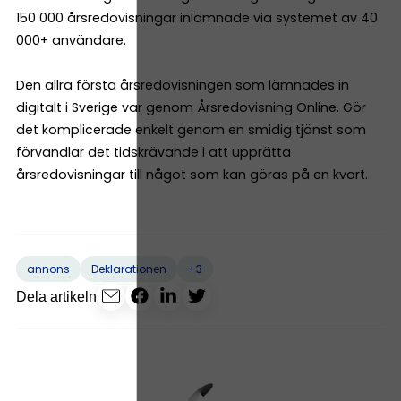
150 000 årsredovisningar inlämnade via systemet av 40
000+ användare.
Den allra första årsredovisningen som lämnades in
digitalt i Sverige var genom Årsredovisning Online. Gör
det komplicerade enkelt genom en smidig tjänst som
förvandlar det tidskrävande i att upprätta
årsredovisningar till något som kan göras på en kvart.
+3
annons
Deklarationen
Dela artikeln