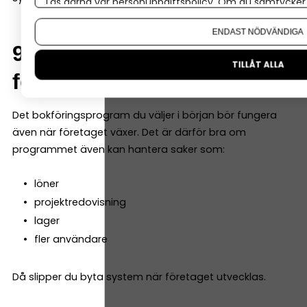
Läs gärna vår
personuppgiftspolicy
. Om du samtycker t
Om du vill ändra ditt val i efterhand hittar du den möjl
ENDAST NÖDVÄNDIGA
9. Möjlighet att växa med
TILLÅT ALLA
företaget
Det bokföringsprogram du väljer i början bör fungera
även när företaget växer. Det är därför bra om
programmet även kan hantera saker som:
löner
projektredovisning
lager
fler användare
Då slipper du byta system när företaget utvecklas.