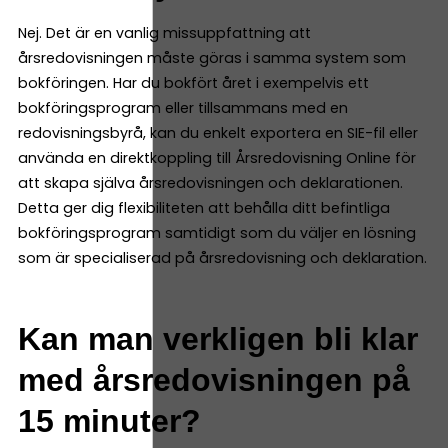
Nej. Det är en vanlig missuppfattning att
årsredovisningen måste göras i samma system som
bokföringen. Har du bokfört året i exempelvis ett
bokföringsprogram eller tillsammans med en
redovisningsbyrå, kan du enkelt exportera en SIE-fil eller
använda en direktkoppling till Årsredovisning Online för
att skapa själva årsredovisningen och deklarationen.
Detta ger dig flexibiliteten att behålla ditt befintliga
bokföringsprogram samtidigt som du väljer en lösning
som är specialiserad på årsredovisning och deklaration.
Kan man verkligen bli klar
med årsredovisningen på
15 minuter?