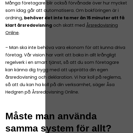
Många företagare blir också förvånade över hur mycket
som idag går att automatisera. Om bokföringen är i
ordning,
behöver det inte ta mer än 15 minuter att få
klart årsredovisning
och skatt med
Årsredovisning
Online
.
– Man ska inte behöva vara ekonom för att kunna driva
företag. Vår vision har varit att baka in allt krångligt
regelverk i en smart tjänst, så att du som företagare
kan känna dig trygg med att upprätta din egen
årsredovisning och deklaration. Vi har koll på reglerna,
så att du kan ha koll på din verksamhet, säger Åsa
Hedgren på Årsredovisning Online.
Måste man använda
samma system för allt?