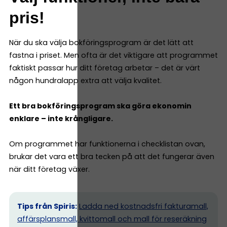
pris!
När du ska välja bokföringsprogram är det lätt att
fastna i priset. Men ofta är det viktigare att programmet
faktiskt passar hur ditt företag arbetar – det är värt
någon hundralapp extra att välja kvalitet.
Ett bra bokföringsprogram ska göra ekonomin
enklare – inte krångligare.
Om programmet har funktionerna i checklistan ovan,
brukar det vara ett bra tecken på att det fungerar även
när ditt företag växer.
Tips från Spiris:
Ladda ned kostnadsfri fakturamall,
affärsplansmall, kvittomall och mall för reseräkning