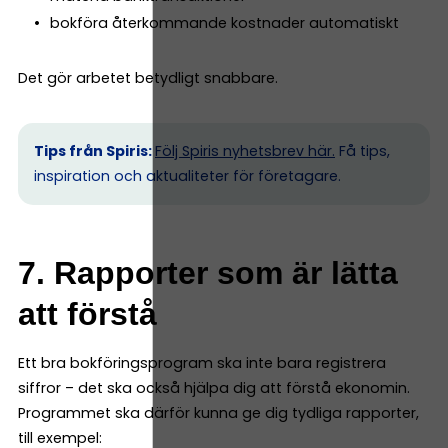
bokföra återkommande kostnader automatiskt
Det gör arbetet betydligt snabbare.
Tips från Spiris:
Följ Spiris nyhetsbrev här.
Få tips,
inspiration och aktualiteter för företagare.
7. Rapporter som är lätta
att förstå
Ett bra bokföringsprogram ska inte bara registrera
siffror – det ska också hjälpa dig att förstå ekonomin.
Programmet ska därför kunna ge dig tydliga rapporter,
till exempel: