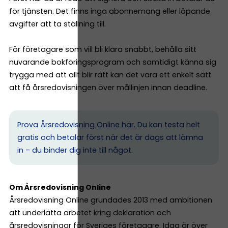
för tjänsten. Det finns inga abonnemang eller löpande
avgifter att ta ställning till.
För företagare som vill bli klara snabbt, behålla sitt
nuvarande bokföringsprogram och samtidigt känna sig
trygga med att allt blir rätt kan det vara ett enkelt sätt
att få årsredovisningen över mållinjen innan deadline.
Prova Årsredovisning Online här.
Du kan testa helt
gratis och betalar först när det är dags att lämna
in – du binder dig inte till något.
Om Årsredovisning Online
Årsredovisning Online grundades 2013 med ambitionen
att underlätta arbetet kring deklaration och
årsredovisningar för Sveriges företagare. Idag är över