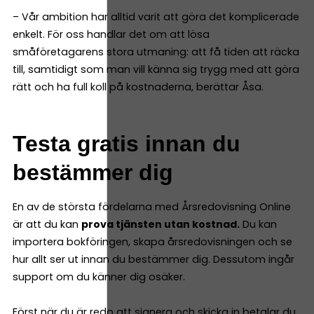
– Vår ambition har alltid varit att göra det komplicerade
enkelt. För oss handlar det om att lösa
småföretagarens stora utmaning: att få tiden att räcka
till, samtidigt som man vill känna sig trygg med att göra
rätt och ha full koll på kostnaderna, berättar Åsa.
Testa gratis innan du
bestämmer dig
En av de största fördelarna med Årsredovisning Online
är att du kan
prova tjänsten utan kostnad.
Du kan
importera bokföringen, skapa årsredovisningen och se
hur allt ser ut innan du bestämmer dig. Dessutom ingår
support om du känner dig osäker.
Först när du är redo att signera och skicka in betalar du