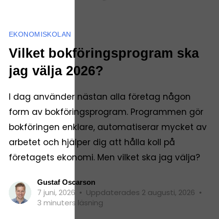
EKONOMISKOLAN
Vilket bokföringsprogram ska
jag välja 2026?
I dag använder nästan alla företag någon
form av bokföringsprogram. Programmen gör
bokföringen enklare, automatiserar mycket av
arbetet och hjälper dig att hålla koll på
företagets ekonomi. Men vilket ska jag välja?
Gustaf Oscarson
7 juni, 2026
•
Uppdaterades 2 augusti, 2026
•
3 minuters läsning