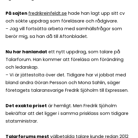
På sajten
fredrikreinfeldt.se
hade han lagt upp sitt cv
och sökte uppdrag som föreläsare och rådgivare.
– Jag vill fortsätta arbeta med samhällsfrågor som
berör mig, sa han då till Aftonbladet.
Nu har han
landat
ett nytt uppdrag, som talare på
Talarforum. Han kommer att föreläsa om förändring
och ledarskap.
– Vi är jättestolta över det. Tidigare har vi jobbat med
bland andra Göran Persson och Mona Sahlin, säger
företagets talaransvarige Fredrik Sjöholm till Expressen.
Det exakta priset
är hemligt. Men Fredrik Sjöholm
bekräftar att det ligger i samma prisklass som tidigare
statsministrar.
Talarforums mest
välbetalda talare kunde redan 2012