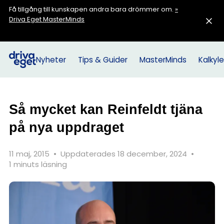
Få tillgång till kunskapen andra bara drömmer om.
»
Driva Eget MasterMinds
Nyheter
Tips & Guider
MasterMinds
Kalkyle
Så mycket kan Reinfeldt tjäna
på nya uppdraget
11 maj, 2015
•
Uppdaterades 18 december, 2024
•
1 minuts läsning