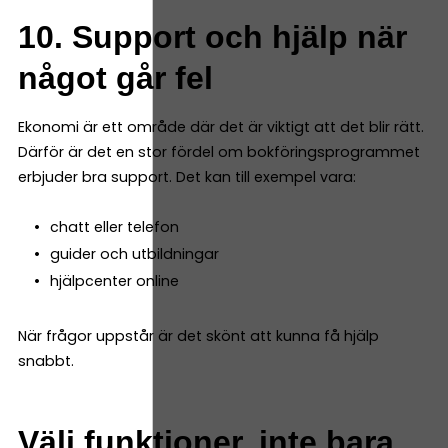
10. Support och hjälp när
något går fel
Ekonomi är ett område där det är viktigt att det blir rätt.
Därför är det en stor fördel om bokföringsprogrammet
erbjuder bra support. Det kan till exempel vara:
chatt eller telefon
guider och utbildningar
hjälpcenter online
När frågor uppstår är det skönt att kunna få hjälp
snabbt.
Välj funktioner, inte bara