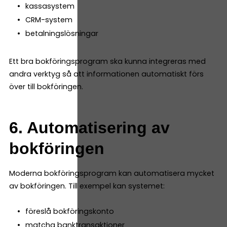
kassasystem
CRM-system
betalningslösningar
Ett bra bokföringsprogram ska kunna integreras med
andra verktyg så att informationen automatiskt förs
över till bokföringen.
6. Automatisering av
bokföringen
Moderna bokföringsprogram kan automatisera mycket
av bokföringen. Till exempel kan systemet:
föreslå bokföringskonto
matcha banktransaktioner