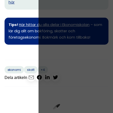
här
Tips!
Här hittar du alla delar i Ekonomiskolan
– som
lär dig allt om bokföring, skatter och
företagsekonomi. Bokmärk och kom tillbaka!
+4
ekonomi
skatt
Dela artikeln