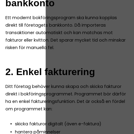
bankkonto
Ett modernt bokföringsprogram ska kunna kopplas
direkt till företagets bankkonto. Då importeras
transaktioner automatiskt och kan matchas mot
fakturor eller kvitton. Det sparar mycket tid och minskar
risken för manuella fel.
2. Enkel fakturering
Ditt företag behöver kunna skapa och skicka fakturor
direkt i bokföringsprogrammet. Programmet bör därför
ha en enkel faktureringsfunktion. Det är också en fördel
om programmet kan:
skicka fakturor digitalt (även e-faktura)
hantera påminnelser