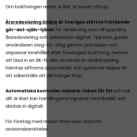
Om bokföringen redan är klar är svaret ofta ja.
Årsredovisning Online
är Sveriges största fristående
gör-det-själv-tjänst
för aktiebolag som vill upprätta
årsredovisning och deklaration digitalt. Tjänsten guidar
användaren steg-för-steg genom processen och
anpassar innehållet efter företagets bokföring. Genom
att läsa in en SIE-fil, eller använda en direktkoppling
hämtas siffrorna automatiskt och systemet hjälper till
att säkerställa att allt hänger ihop.
Automatiska kontroller minskar risken för fel
och när
allt är klart kan handlingarna signeras med BankID och
skickas in digitalt.
För företag med revisor finns även stöd för
revisionsberättelse.