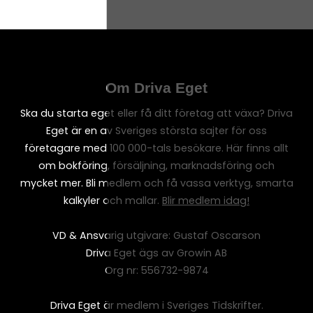
Om Driva Eget
Ska du starta eget eller få ditt företag att växa? Driva
Eget är en av Sveriges största sajter för oss
företagare med 100 000-tals besökare. Här finns allt
om bokföring, försäljning, marknadsföring och
mycket mer. Bli medlem och få vassa verktyg, smarta
kalkyler och mallar.
Blir medlem idag!
VD & Ansvarig utgivare: Gustaf Oscarson
Driva Eget ägs av Growin AB
Org nr: 556732-9874
Driva Eget är medlem i Sveriges Tidskrifter.