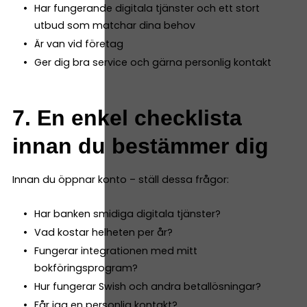
Har fungerande digitala tjänster och ett stort
utbud som matchar dina behov
Är van vid företag
Ger dig bra service och gärna personlig kontakt
7. En enkel checklista
innan du bestämmer dig
Innan du öppnar konto – ställ dessa frågor:
Har banken smidiga digitala tjänster?
Vad kostar helheten per år?
Fungerar integrationen med mitt
bokföringsprogram?
Hur fungerar Swish och andra betallösningar?
Får jag en personlig kontakt?