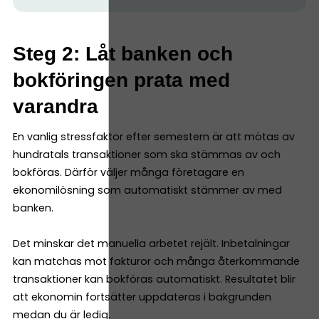
Steg 2: Låt banken och
bokföringen prata med
varandra
En vanlig stressfaktor efter semestern är att mötas av
hundratals transaktioner som ska stämmas av och
bokföras. Därför väljer många företagare en
ekonomilösning som automatiskt stämmer av med
banken.
Det minskar det manuella arbetet rejält. Inbetalningar
kan matchas mot fakturor och många återkommande
transaktioner kan bokföras automatiskt. Resultatet blir
att ekonomin fortsätter uppdateras i bakgrunden
medan du är ledig.