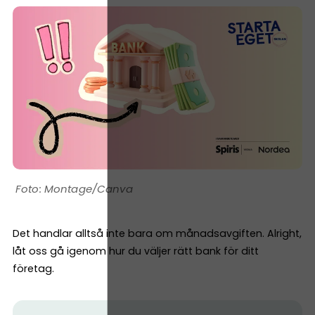
Montage/Canva
Det handlar alltså inte bara om månadsavgiften. Alright,
låt oss gå igenom hur du väljer rätt bank för ditt
företag.