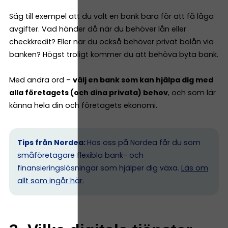
Säg till exempel att du valt en bank bara för att få låga
avgifter. Vad händer då när du behöver lån eller
checkkredit? Eller när du också behöver privat bolån via
banken? Högst troligt kommer du att behöva byta bank.
Med andra ord –
välj en bank som kan hjälpa dig med
alla företagets (och dina privata) behov
, och som lär
känna hela din och företagets ekonomi.
Tips från Nordea:
Hos oss på Nordea får du som
småföretagare flexibla bank- och
finansieringslösningar som hjälper dig växa.
Läs om
allt som ingår här.