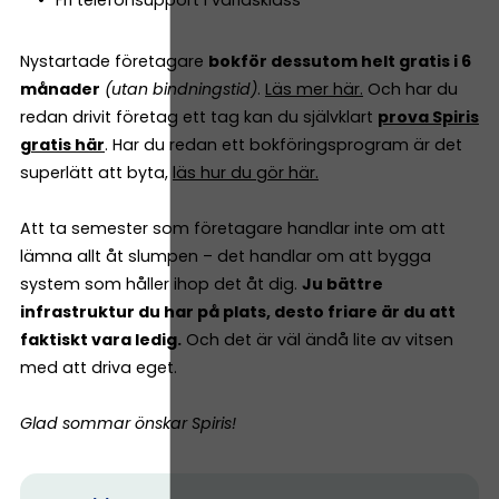
Nystartade företagare
bokför dessutom helt gratis i 6
månader
(utan bindningstid)
.
Läs mer här.
Och har du
redan drivit företag ett tag kan du självklart
prova Spiris
gratis här
. Har du redan ett bokföringsprogram är det
superlätt att byta,
läs hur du gör här.
Att ta semester som företagare handlar inte om att
lämna allt åt slumpen – det handlar om att bygga
system som håller ihop det åt dig.
Ju bättre
infrastruktur du har på plats, desto friare är du att
faktiskt vara ledig.
Och det är väl ändå lite av vitsen
med att driva eget.
Glad sommar önskar Spiris!