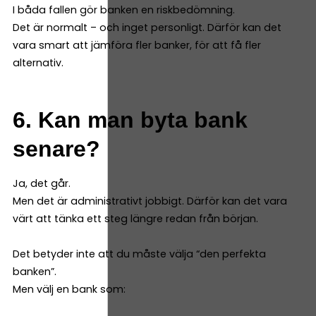
I båda fallen gör banken en riskbedömning.
Det är normalt – och inget personligt. Därför kan det
vara smart att jämföra fler banker, för att få fler
alternativ.
6. Kan man byta bank
senare?
Ja, det går.
Men det är administrativt jobbigt. Därför kan det vara
värt att tänka ett steg längre redan från början.
Det betyder inte att du måste välja “den perfekta
banken”.
Men välj en bank som: