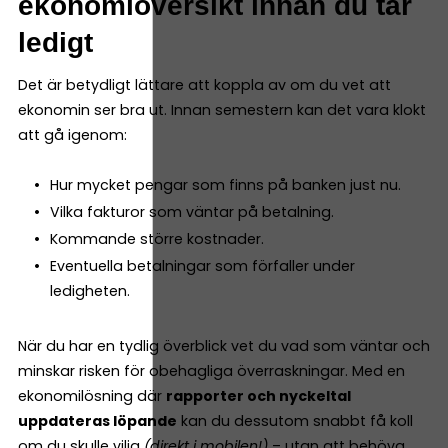
ekonomiöversikt innan du tar
ledigt
Det är betydligt lättare att koppla av om du vet att
ekonomin ser bra ut. Innan semestern kan det vara klokt
att gå igenom:
Hur mycket pengar som finns på banken just nu.
Vilka fakturor som väntar på betalning.
Kommande större kostnader.
Eventuella betalningar som förfaller under
ledigheten.
När du har en tydlig överblick vet du vad som väntar och
minskar risken för obehagliga överraskningar. Med en
ekonomilösning där
rapporter och nyckeltal
uppdateras löpande
kan du dessutom snabbt få koll
om du skulle vilja
(direkt i mobilen!)
– utan att behöva