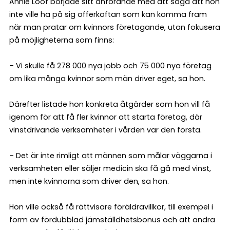
Annie Lööf började sitt anförande med att säga att hon
inte ville ha på sig offerkoftan som kan komma fram
när man pratar om kvinnors företagande, utan fokusera
på möjligheterna som finns:
– Vi skulle få 278 000 nya jobb och 75 000 nya företag
om lika många kvinnor som män driver eget, sa hon.
Därefter listade hon konkreta åtgärder som hon vill få
igenom för att få fler kvinnor att starta företag, där
vinstdrivande verksamheter i vården var den första.
– Det är inte rimligt att männen som målar väggarna i
verksamheten eller säljer medicin ska få gå med vinst,
men inte kvinnorna som driver den, sa hon.
Hon ville också få rättvisare föräldravillkor, till exempel i
form av fördubblad jämställdhetsbonus och att andra