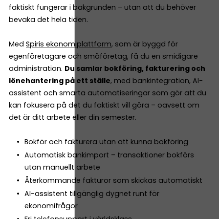
faktiskt fungerar i bakgrunden – utan att du behöver
bevaka det hela tiden.
Med
Spiris ekonomiplattform
, som är byggd för
egenföretagare och småföretag, få du en smidigare
administration.
Du samlar bokföring, fakturering och
lönehantering på ett ställe
, med bankintegration, AI-
assistent och smarta automatiseringar som gör att du
kan fokusera på det du faktiskt vill göra – oavsett om
det är ditt arbete eller din semester.
Bokför och fakturera utan att kunna bokföring
Automatisk bankimport – transaktioner bokförs
utan manuellt arbete
Återkommande fakturor som skickas automatiskt
AI-assistent tillgänglig dygnet runt för
ekonomifrågor
Fri telefonsupport i världsklass