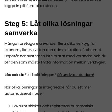
logga in på flera olika ställen.
Steg 5: Låt olika lösningar
samverka
Många företagare använder flera olika verktyg för
ekonomi, löner, kvitton och administration. Problemet
uppstår när systemen inte pratar med varandra och du
blir den som måste flytta information mellan verktygen.
Läs också:
Fel i bokföringen?
Så undviker du dem!
När olika lösningar är integrerade får du ett mer
automatiserat flöde:
Fakturor skickas och registreras automatiskt.