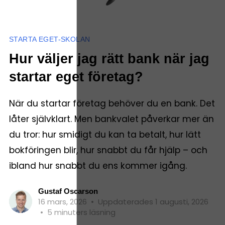
STARTA EGET-SKOLAN
Hur väljer jag rätt bank när jag
startar eget företag?
När du startar företag behöver du en bank. Det
låter självklart. Men bankvalet påverkar mer än
du tror: hur smidigt du kan ta betalt, hur lätt
bokföringen blir, hur snabbt du får hjälp – och
ibland hur snabbt du ens kommer igång.
Gustaf Oscarson
16 mars, 2026
•
Uppdaterades 1 augusti, 2026
•
5 minuters läsning