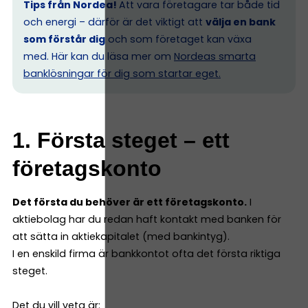
Tips från Nordea!
Att vara företagare tar både tid
och energi – därför är det viktigt att
välja en bank
som förstår dig
och som företaget kan växa
med. Här kan du läsa mer om
Nordeas smarta
banklösningar för dig som startar eget.
1. Första steget – ett
företagskonto
Det första du behöver är ett företagskonto.
I
aktiebolag har du redan haft kontakt med banken för
att sätta in aktiekapitalet (med bankintyg).
I en enskild firma är bankkontot ofta det första riktiga
steget.
Det du vill veta är: