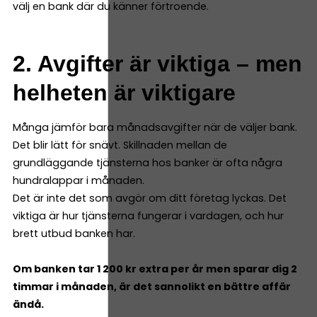
välj en bank där du känner förtroende.
2. Avgifter är viktiga – men
helheten är viktigare
Många jämför bara månadsavgifter när de väljer bank.
Det blir lätt för snävt. Skillnaden mellan de
grundläggande tjänsterna hos banker är ofta några
hundralappar i månaden.
Det är inte det som avgör om ditt företag lyckas. Det
viktiga är hur tjänsterna fungerar i vardagen, och hur
brett utbud banken har.
Om banken tar 1 200 kr extra per år men sparar dig 2
timmar i månaden, är det sannolikt en bättre affär
ändå.