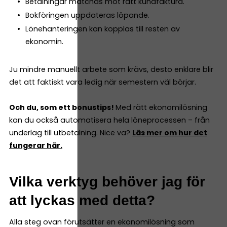
Betalningar matchas mot rätt kundfaktura.
Bokföringen uppdateras löpande.
Lönehanteringen kan kopplas till resten av
ekonomin.
Ju mindre manuellt arbete som krävs, desto enklare blir
det att faktiskt vara ledig när semestern väl börjar.
Och du, som ett bonustips!
Med rätt ekonomilösning
kan du också automatisera hela löneprocessen – från
underlag till utbetalning. Nice va?
Läs mer om hur det
fungerar här.
Vilka verktyg behöver jag för
att lyckas med detta?
Alla steg ovan förutsätter en ekonomilösning som