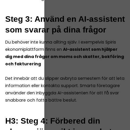
Steg 3: Använd en AI-assistent
som svarar på dina frågor
Du behöver inte kunna allting själv. I exempelvis Spiris
ekonomiplattform finns en
AI-assistent som hjälper
dig med dina frågor om moms och skatter, bokföring
och fakturering
Det innebär att du slipper avbryta semestern för att leta
information eller kontakta support. Smarta företagare
använder den inbyggda AI-assistenten för att få svar
snabbare och fatta bättre beslut.
H3: Steg 4: Förbered din