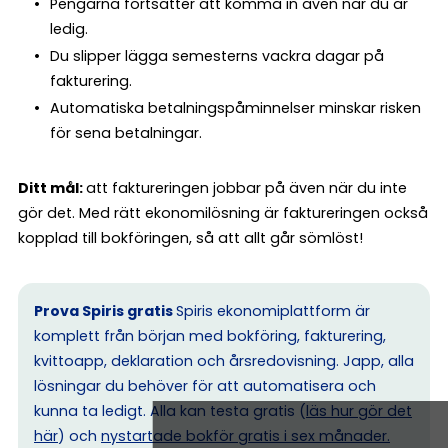
Pengarna fortsätter att komma in även när du är
ledig.
Du slipper lägga semesterns vackra dagar på
fakturering.
Automatiska betalningspåminnelser minskar risken
för sena betalningar.
Ditt mål:
att faktureringen jobbar på även när du inte
gör det. Med rätt ekonomilösning är faktureringen också
kopplad till bokföringen, så att allt går sömlöst!
Prova Spiris gratis
Spiris ekonomiplattform är
komplett från början med bokföring, fakturering,
kvittoapp, deklaration och årsredovisning. Japp, alla
lösningar du behöver för att automatisera och
kunna ta ledigt. Alla kan testa gratis (
läs hur gör det
här
) och
nystartade bokför gratis i sex månader.