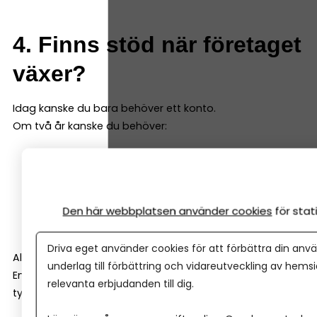
4. Finns stöd när företaget
växer?
Idag kanske du bara behöver ett konto.
Om två år kanske du behöver:
Checkkredit
Företagslån
Leasing
Den här webbplatsen använder cookies
för sta
Rådgivning kring investeringar
Driva eget använder cookies för att förbättra din anvä
Alla banker är inte lika företagsinriktade.
underlag till förbättring och vidareutveckling av hems
En del är starka på bolån och privatkunder. Andra har
relevanta erbjudanden till dig.
tydligare fokus på småföretag.