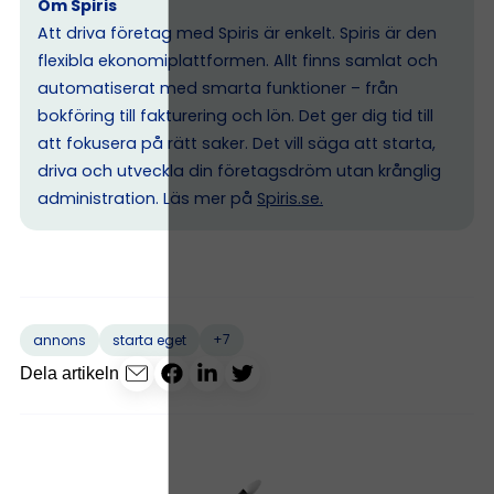
Om Spiris
Att driva företag med Spiris är enkelt. Spiris är den
flexibla ekonomiplattformen. Allt finns samlat och
automatiserat med smarta funktioner – från
bokföring till fakturering och lön. Det ger dig tid till
att fokusera på rätt saker. Det vill säga att starta,
driva och utveckla din företagsdröm utan krånglig
administration. Läs mer på
Spiris.se
.
+7
annons
starta eget
Dela artikeln