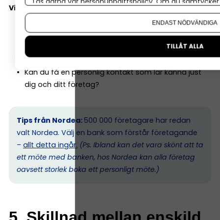
Läs gärna vår
personuppgiftspolicy
. Om du samtycker t
Viktiga frågor att ställa:
Om du vill ändra ditt val i efterhand hittar du den möjl
ENDAST NÖDVÄNDIGA
Har banken en dedikerad företagsrådgivare?
Är småföretag en prioriterad kundgrupp?
TILLÅT ALLA
Hur ser deras kreditpolicy ut för nystartade bolag?
Kan du få en personlig kontakt som lär känna just
dig och ditt företag?
Tips från Nordea:
500 000 företagare har redan
valt Nordea. Välj en bank som förstår företagande
–
allt detta ingår.
(Ps. I
bland kan det vara skönt att ta
ett möte med banken, hos Nordea kan alla företag
oavsett storlek boka ett personligt möte.)
5. Skillnad mellan enskild