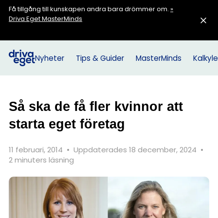
Få tillgång till kunskapen andra bara drömmer om.
»
Driva Eget MasterMinds
Nyheter
Tips & Guider
MasterMinds
Kalkyle
Så ska de få fler kvinnor att
starta eget företag
11 februari, 2014
•
Uppdaterades 18 december, 2024
•
2 minuters läsning