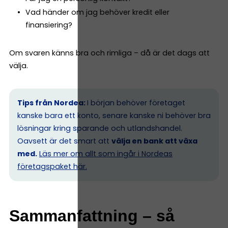
Vad händer om jag behöver kredit eller
finansiering?
Om svaren känns bra och rimliga – då är det dags att
välja.
Tips från Nordea:
I början behöver företaget
kanske bara ett konto, senare kanske ni behöver bra
lösningar kring sparande och utlandshandel.
Oavsett är det smart att
välja en bank att växa
med.
Läs mer om allt som ingår i Nordeas
företagspaket här.
Sammanfattning – så