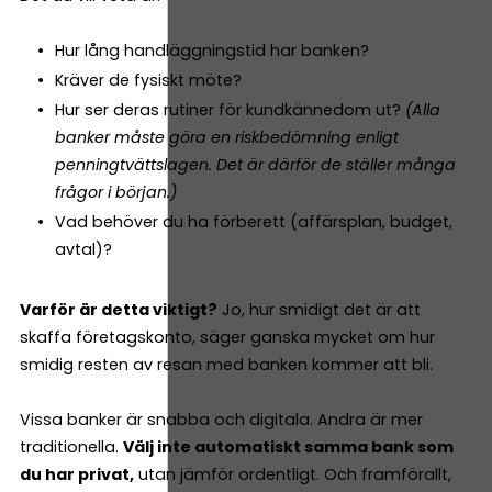
Hur lång handläggningstid har banken?
Kräver de fysiskt möte?
Hur ser deras rutiner för kundkännedom ut?
(Alla
banker måste göra en riskbedömning enligt
penningtvättslagen. Det är därför de ställer många
frågor i början.)
Vad behöver du ha förberett (affärsplan, budget,
avtal)?
Varför är detta viktigt?
Jo, hur smidigt det är att
skaffa företagskonto, säger ganska mycket om hur
smidig resten av resan med banken kommer att bli.
Vissa banker är snabba och digitala. Andra är mer
traditionella.
Välj inte automatiskt samma bank som
du har privat,
utan jämför ordentligt. Och framförallt,