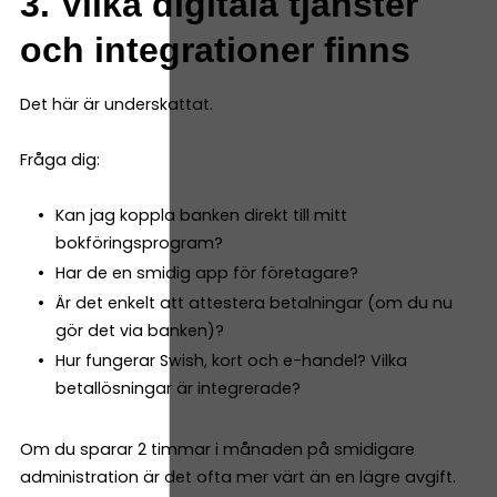
3. Vilka digitala tjänster
och integrationer finns
Det här är underskattat.
Fråga dig:
Kan jag koppla banken direkt till mitt
bokföringsprogram?
Har de en smidig app för företagare?
Är det enkelt att attestera betalningar (om du nu
gör det via banken)?
Hur fungerar Swish, kort och e-handel? Vilka
betallösningar är integrerade?
Om du sparar 2 timmar i månaden på smidigare
administration är det ofta mer värt än en lägre avgift.