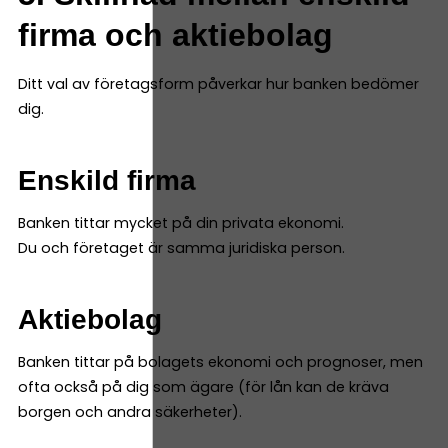
firma och aktiebolag
Ditt val av företagsform påverkar hur banken bedömer
dig.
Enskild firma
Banken tittar mycket på din privata ekonomi.
Du och företaget är samma juridiska person.
Aktiebolag
Banken tittar på bolagets ekonomi och prognoser, men
ofta också på dig som ägare (för lån kan de kräva
borgen och andra säkerheter).