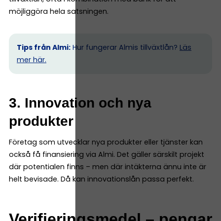
möjliggöra hela satsningen.
Tips från Almi:
Hur fungerar Almis tillväxtlån?
Läs
mer här.
3. Innovation och nya
produkter
Företag som utvecklar nya produkter eller tjänster kan
också få finansiering via Almi. Det gäller särskilt projekt
där potentialen finns – men där intäkterna ännu inte är
helt bevisade. Då kan innovationslån passa perfekt.
Verifieringsmedel – pengar