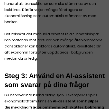
hundratals transaktioner som ska stämmas av och
bokföras. Därför väljer många företagare en
ekonomilösning som automatiskt stämmer av med
banken.
Det minskar det manuella arbetet rejält. Inbetalningar
kan matchas mot fakturor och många återkommande
transaktioner kan bokföras automatiskt. Resultatet blir
att ekonomin fortsätter uppdateras i bakgrunden
medan du är ledig.
Steg 3: Använd en AI-assistent
som svarar på dina frågor
Du behöver inte kunna allting själv. I exempelvis Spiris
ekonomiplattform finns en
AI-assistent som hjälper
dig med dina frågor om moms och skatter, bokföring