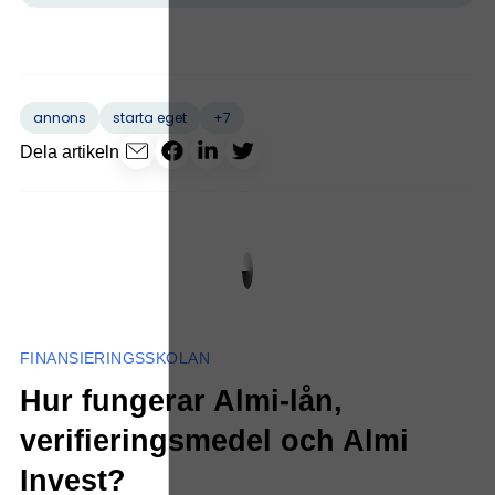
+7
annons
starta eget
Dela artikeln
FINANSIERINGSSKOLAN
Hur fungerar Almi-lån,
verifieringsmedel och Almi
Invest?