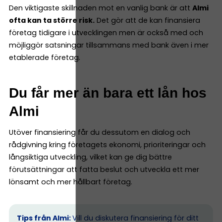
Den viktigaste skillnaden mot en vanlig bank är att
Almi
ofta kan ta större risk.
Det gör att de kan finansiera
företag tidigare i utvecklingen men är också med och
möjliggör satsningar tillsammans med bank även i mer
etablerade företag.
Du får mer än bara ett lån hos
Almi
Utöver finansiering får du dessutom en dialog och
rådgivning kring företagets ekonomi, prioriteringar och
långsiktiga utveckling, vilket kan ge dig bättre
förutsättningar att fatta beslut och utveckla ett mer
lönsamt och mer hållbart företag.
Tips från Almi:
Vill du diskutera finansiering för ditt