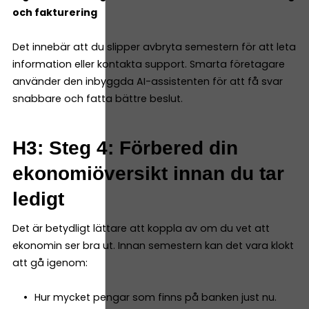
och fakturering
Det innebär att du slipper avbryta semestern för att leta
information eller kontakta support. Smarta företagare
använder den inbyggda AI-assistenten för att få svar
snabbare och fatta bättre beslut.
H3: Steg 4: Förbered din
ekonomiöversikt innan du tar
ledigt
Det är betydligt lättare att koppla av om du vet att
ekonomin ser bra ut. Innan semestern kan det vara klokt
att gå igenom:
Hur mycket pengar som finns på banken just nu.