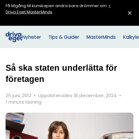
Få tillgång till kunskapen andra bara drömmer om.
»
Driva Eget MasterMinds
Nyheter
Tips & Guider
MasterMinds
Kalkyle
Så ska staten underlätta för
företagen
25 juni, 2012
•
Uppdaterades 18 december, 2024
•
1 minuts läsning