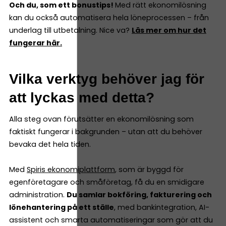
Och du, som ett bonustips!
Med rätt ekonomilösning
kan du också automatisera hela löneprocessen – från
underlag till utbetalning. Nice va?
Läs mer om hur det
fungerar här.
Vilka verktyg behöver jag för
att lyckas med detta?
Alla steg ovan förutsätter en ekonomilösning som
faktiskt fungerar i bakgrunden – utan att du behöver
bevaka det hela tiden.
Med
Spiris ekonomiplattform
, som är byggd för
egenföretagare och småföretag, få du en smidigare
administration.
Du samlar bokföring, fakturering och
lönehantering på ett ställe
, med bankintegration, AI-
assistent och smarta automatiseringar som gör att du