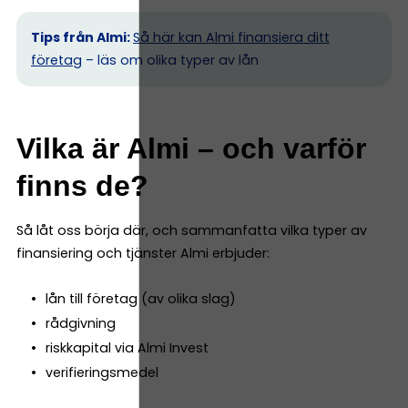
Tips från Almi:
Så här kan Almi finansiera ditt
företag
– läs om olika typer av lån
Vilka är Almi – och varför
finns de?
Så låt oss börja där, och sammanfatta vilka typer av
finansiering och tjänster Almi erbjuder:
lån till företag (av olika slag)
rådgivning
riskkapital via Almi Invest
verifieringsmedel