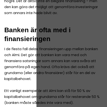
högre. Det är alltså inte en billigare finansiering – men
den kan göra det möjligt att genomföra investeringar
som annars inte hade blivit av.
Banken är ofta med i
finansieringen
I de flesta fall delas finansieringen upp mellan banken
och Almi. Det gör att banken kan vara med och
finansiera satsningar som annars kan vara svåra att
genomföra på egen hand. Ofta krävs det också att
grundarna (eller andra finansiärer) står för en del av
kapitalbehovet.
Ett vanligt exempel är att Almi kan stå för 50 % av
kapitalbehovet om grundarna står för resterande 50 %
(banken måste således inte vara med).