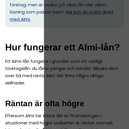
företag, men är osäker på vilket lån eller vilken
lösning som passar bäst?
Här kan du prata direkt
med Almi.
Hur fungerar ett Almi-lån?
Ett Almi-lån fungerar i grunden som ett vanligt
företagslån: du lånar pengar och betalar tillbaka dem
över tid med ränta. Men det finns några viktiga
skillnader.
Räntan är ofta högre
Eftersom Almi tar större del av finansieringen i
situationer med högre osäkerhet är räntan normalt