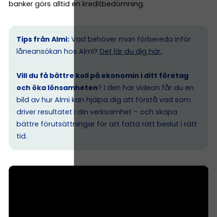
banker görs alltid en kreditbedömning.
Tips från Almi:
Vad behöver man förbereda inför
låneansökan hos Almi?
Det lär du dig här.
Vill du få bättre koll på ekonomin i ditt företag
och öka lönsamheten
? I den här videon får du en
bild av hur Almi kan hjälpa dig att förstå vad som
driver resultatet i din verksamhet – och skapa
bättre förutsättningar för att fatta rätt beslut i rätt
tid.