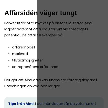
Affärsidén väger tungt
Banker tittar ofta mycket på historiska siffror. Almi
lägger däremot ofta lika stor vikt vid företagets
potential. De tittar till exempel på:
affärsmodell
marknad
tillväxtmöjligheter
entreprenörens erfarenhet
Det gör att Almi ofta kan finansiera företag tidigare i
utvecklingen än vad banker gör.
Tips från Almi:
I den här videon får du veta hur ett