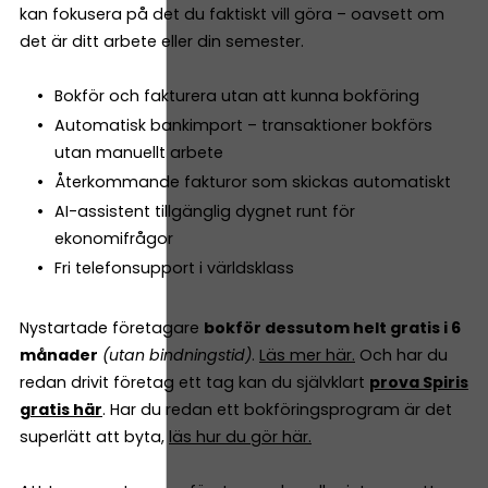
kan fokusera på det du faktiskt vill göra – oavsett om
det är ditt arbete eller din semester.
Bokför och fakturera utan att kunna bokföring
Automatisk bankimport – transaktioner bokförs
utan manuellt arbete
Återkommande fakturor som skickas automatiskt
AI-assistent tillgänglig dygnet runt för
ekonomifrågor
Fri telefonsupport i världsklass
Nystartade företagare
bokför dessutom helt gratis i 6
månader
(utan bindningstid)
.
Läs mer här.
Och har du
redan drivit företag ett tag kan du självklart
prova Spiris
gratis här
. Har du redan ett bokföringsprogram är det
superlätt att byta,
läs hur du gör här.