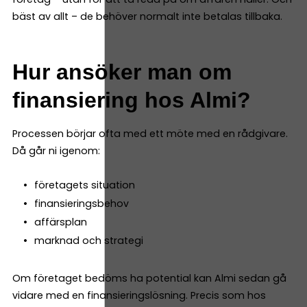
bäst av allt – de behöver normalt inte betalas tillbaka.
Hur ansöker man om
finansiering hos Almi?
Processen börjar ofta med ett möte med en rådgivare.
Då går ni igenom:
företagets situation
finansieringsbehov
affärsplan
marknad och strategi
Om företaget bedöms ha potential kan Almi sedan gå
vidare med en finansieringslösning. Precis som hos