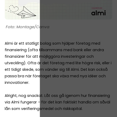
Montage/Canva
Almi är ett statligt bolag som hjälper företag med
finansiering (ofta tillsammans med bank eller andra
finansiärer för att möjliggöra investeringar och
utveckling). Ofta är det företag med lite högre risk, eller i
ett tidigt skede, som vänder sig till Almi. Det kan också
passa bra när företaget ska växa med nya idéer och
innovationer.
Alright, nog snackat. Låt oss gå igenom hur finansiering
via Almi fungerar – för det kan faktiskt handla om såväl
lån som verifieringsmedel och riskkapital.