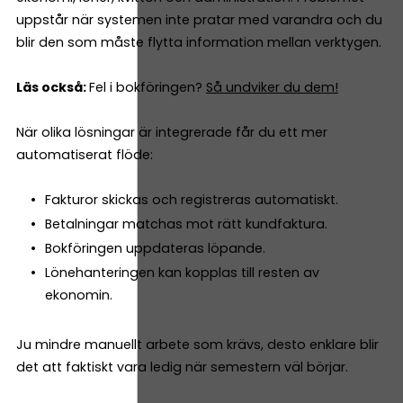
uppstår när systemen inte pratar med varandra och du
blir den som måste flytta information mellan verktygen.
Läs också:
Fel i bokföringen?
Så undviker du dem!
När olika lösningar är integrerade får du ett mer
automatiserat flöde:
Fakturor skickas och registreras automatiskt.
Betalningar matchas mot rätt kundfaktura.
Bokföringen uppdateras löpande.
Lönehanteringen kan kopplas till resten av
ekonomin.
Ju mindre manuellt arbete som krävs, desto enklare blir
det att faktiskt vara ledig när semestern väl börjar.