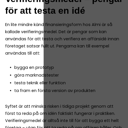
för att testa en idé
En lite mindre känd finansieringsform hos Almi är så
kallade verifieringsmedel. Det är pengar som kan
användas för att testa och verifiera en affärsidé innan
företaget satsar fullt ut. Pengarna kan till exempel
användas till att:
bygga en prototyp
göra marknadstester
testa teknik eller funktion
ta fram en första version av produkten
Syftet är att minska risken i tidiga projekt genom att
först ta reda på om idén faktiskt fungerar i praktiken.
Verifieringsmedel är alltså inte till för att bygga ett helt
företag – utan för att ta reda på om affären håller. Och