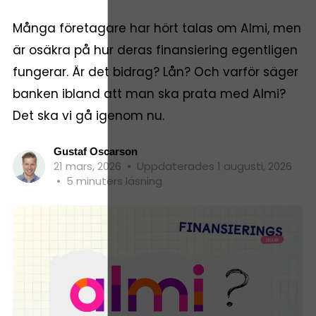
Många företagare har hört talas om Almi, men
är osäkra på hur deras finansiering egentligen
fungerar. Är det bidrag? Lån? Och varför säger
banken ibland att man ska prata med Almi?
Det ska vi gå igenom nu.
Gustaf Oscarson
21 mars, 2026
•
Uppdaterades 1 augusti, 2026
•
5 minuters läsning