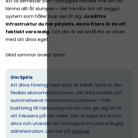
Att ta semester som företagare handlar inte om att
lämna allt åt slumpen – det handlar om att bygga
system som håller ihop det åt dig.
Ju bättre
infrastruktur du har på plats, desto friare är du att
faktiskt vara ledig.
Och det är väl ändå lite av vitsen
med att driva eget.
Glad sommar önskar Spiris!
Om Spiris
Att driva företag med Spiris är enkelt. Spiris är den
flexibla ekonomiplattformen. Allt finns samlat och
automatiserat med smarta funktioner – från
bokföring till fakturering och lön. Det ger dig tid till
att fokusera på rätt saker. Det vill säga att starta,
driva och utveckla din företagsdröm utan krånglig
administration. Läs mer på
Spiris.se
.