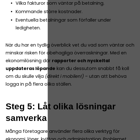
Vilka fakturor som väntar på betalning.
Kommande större kostnader.
Eventuella betalningar som förfaller under
ledigheten.
När du har en tydlig överblick vet du vad som väntar och
minskar risken för obehagliga överraskningar. Med en
ekonomilösning där
rapporter och nyckeltal
uppdateras löpande
kan du dessutom snabbt få koll
om du skulle vilja
(direkt i mobilen!)
– utan att behöva
logga in på flera olika ställen.
Steg 5: Låt olika lösningar
samverka
Många företagare använder flera olika verktyg för
ekonomi, löner, kvitton och administration. Problemet