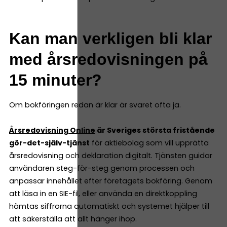
Kan man verkligen bli klar
med årsredovisningen på
15 minuter?
Om bokföringen redan är klar är svaret ofta ja.
Årsredovisning Online
är Sveriges största fristående
gör-det-själv-tjänst
för aktiebolag som vill upprätta
årsredovisning och deklaration digitalt. Tjänsten guidar
användaren steg-för-steg genom processen och
anpassar innehållet efter företagets bokföring. Genom
att läsa in en SIE-fil, eller använda en direktkoppling
hämtas siffrorna automatiskt och systemet hjälper till
att säkerställa att allt hänger ihop.