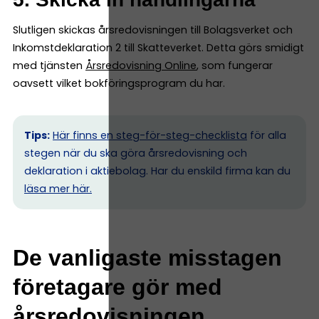
Slutligen skickas årsredovisningen till Bolagsverket och
Inkomstdeklaration 2 till Skatteverket. Detta görs smidigt
med tjänsten
Årsredovisning Online
, som fungerar
oavsett vilket bokföringsprogram du har.
Tips:
Här finns en steg-för-steg-checklista
för alla
stegen när du ska göra årsredovisning och
deklaration i aktiebolag. Har du enskild firma kan du
l
äsa mer här.
De vanligaste misstagen
företagare gör med
årsredovisningen