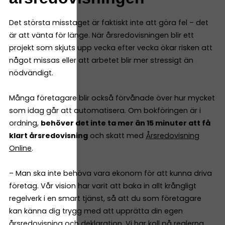
Det största misstaget är faktiskt inte att göra fel – det
är att vänta för länge. När årsredovisningen blir ett
projekt som skjuts upp vecka efter vecka ökar risken att
något missas eller att arbetet blir mer stressigt än
nödvändigt.
Många företagare blir också förvånade över hur mycket
som idag går att automatisera. Om bokföringen är i
ordning,
behöver det inte ta mer än 15 minuter att få
klart årsredovisning
och skatt med
Årsredovisning
Online
.
– Man ska inte behöva vara ekonom för att kunna driva
företag. Vår vision har varit att baka in allt krångligt
regelverk i en smart tjänst, så att du som företagare
kan känna dig trygg med att upprätta din egen
årsredovisning och deklaration. Vi har koll på reglerna,