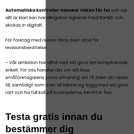
Automatiska kontroller minskar risken för fel
och när
allt är klart kan handlingarna signeras med BankID och
skickas in digitalt.
För företag med revisor finns även stöd för
revisionsberättelse.
– Vår ambition har alltid varit att göra det komplicerade
enkelt. För oss handlar det om att lösa
småföretagarens stora utmaning: att få tiden att räcka
till, samtidigt som man vill känna sig trygg med att göra
rätt och ha full koll på kostnaderna, berättar Åsa.
Testa gratis innan du
bestämmer dig