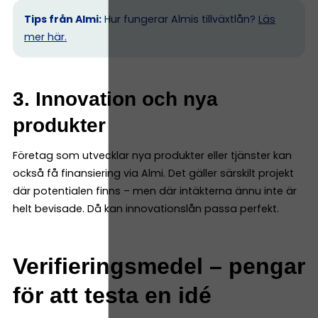
Tips från Almi:
Hur fungerar Almis tillväxtlån?
Läs
mer här.
3. Innovation och nya
produkter
Företag som utvecklar nya produkter eller tjänster kan
också få finansiering via Almi. Det gäller särskilt projekt
där potentialen finns – men där intäkterna ännu inte är
helt bevisade. Då kan innovationslån passa perfekt.
Verifieringsmedel – pengar
för att testa en idé