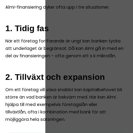
Almi-finansiering dyker ofta upp i tre situationer.
1. Tidig fas
När ett företag fortfarande är ungt kan banken tycka
att underlaget är begränsat. Då kan Almi gå in med en
del av finansieringen – ofta genom ett s k mikrolån.
2. Tillväxt och expansion
Om ett företag vill växa snabbt kan kapitalbehovet bli
större än vad banken är bekväm med. Här kan Almi
hjälpa till med exempelvis företagslån eller
tillväxtlån, ofta i kombination med bank för att
möjliggöra hela satsningen.