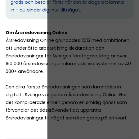
gratis och betalar först när det är dags att lämna
in – du binder dig inte till något.
Om Årsredovisning Online
Årsredovisning Online grundades 2013 med ambitionen
att underlätta arbetet kring deklaration och
årsredovisningar för Sveriges företagare. Idag är över
150 000 årsredovisningar inlämnade via systemet av 40
000+ användare.
Den allra första årsredovisningen som lämnades in
digitalt i Sverige var genom Årsredovisning Online. Gör
det komplicerade enkelt genom en smidig tjänst som
förvandlar det tidskrävande i att upprätta
årsredovisningar till något som kan göras på en kvart.