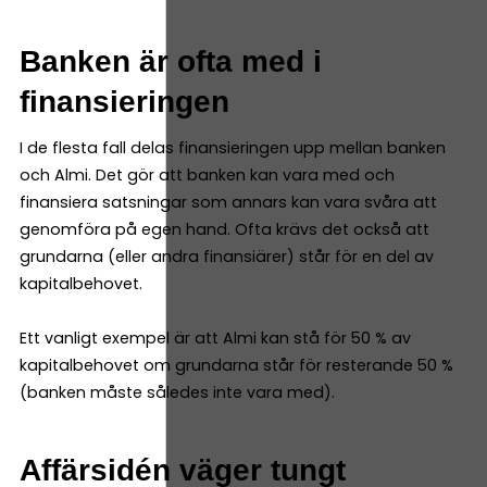
Banken är ofta med i
finansieringen
I de flesta fall delas finansieringen upp mellan banken
och Almi. Det gör att banken kan vara med och
finansiera satsningar som annars kan vara svåra att
genomföra på egen hand. Ofta krävs det också att
grundarna (eller andra finansiärer) står för en del av
kapitalbehovet.
Ett vanligt exempel är att Almi kan stå för 50 % av
kapitalbehovet om grundarna står för resterande 50 %
(banken måste således inte vara med).
Affärsidén väger tungt