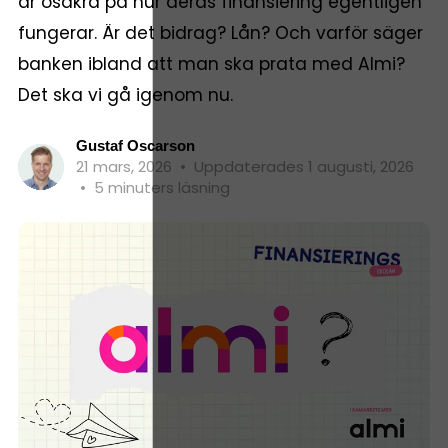
är osäkra på hur deras finansiering egentligen
fungerar. Är det bidrag? Lån? Och varför säger
banken ibland att man ska prata med Almi?
Det ska vi gå igenom nu.
Gustaf Oscarson
21 mars, 2026
•
Uppdaterades 1 augusti, 2026
•
5 minuters läsning