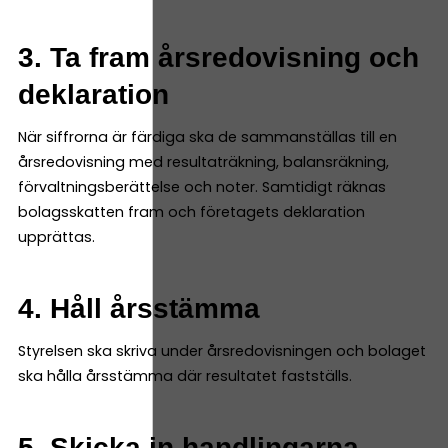
3. Ta fram årsredovisning och
deklaration
När siffrorna är färdiga ska de sammanställas till en
årsredovisning med resultaträkning, balansräkning,
förvaltningsberättelse och noter. Samtidigt räknas
bolagsskatten fram och företagets deklaration
upprättas.
4. Håll årsstämma
Styrelsen ska skriva under årsredovisningen och bolaget
ska hålla årsstämma där resultatet fastställs.
5. Skicka in handlingarna