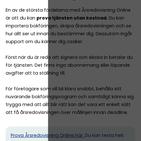
En av de största fördelarna med Årsredovisning Online
är att du kan
prova tjänsten utan kostnad.
Du kan
importera bokföringen, skapa årsredovisningen och se
hur allt ser ut innan du bestämmer dig. Dessutom ingår
support om du känner dig osäker.
Först när du är redo att signera och skicka in betalar du
för tjänsten. Det finns inga abonnemang eller löpande
avgifter att ta ställning till.
För företagare som vill bli klara snabbt, behålla sitt
nuvarande bokföringsprogram och samtidigt känna sig
trygga med att allt blir rätt kan det vara ett enkelt sätt
att få årsredovisningen över mållinjen innan deadline.
Prova Årsredovisning Online här.
Du kan testa helt