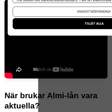
Läs gärna vår
personuppgiftspolicy
. Om du samtycker t
Om du vill ändra ditt val i efterhand hittar du den möjl
ENDAST NÖDVÄNDIGA
TILLÅT ALLA
När brukar Almi-lån vara
aktuella?