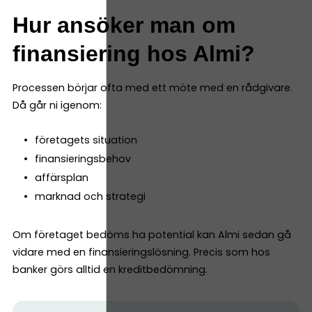
Hur ansöker man om
finansiering hos Almi?
Processen börjar ofta med ett möte med en rådgivare.
Då går ni igenom:
företagets situation
finansieringsbehov
affärsplan
marknad och strategi
Om företaget bedöms ha potential kan Almi sedan gå
vidare med en finansieringslösning. Precis som hos
banker görs alltid en kreditbedömning.