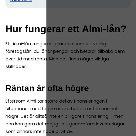
Hur fungerar ett Almi-lån?
Ett Almi-lån fungerar i grunden som ett vanligt
företagslån: du lånar pengar och betalar tillbaka dem
över tid med ränta. Men det finns några viktiga
skillnader.
Räntan är ofta högre
Eftersom Almi tar större del av finansieringen i
situationer med högre osäkerhet är räntan normalt
högre. Det är alltså inte en billigare finansiering – men
den kan göra det möjligt att genomföra investeringar
som annars inte hade blivit av.