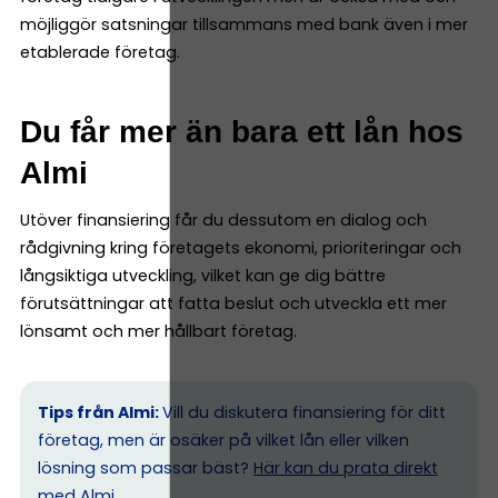
möjliggör satsningar tillsammans med bank även i mer
etablerade företag.
Du får mer än bara ett lån hos
Almi
Utöver finansiering får du dessutom en dialog och
rådgivning kring företagets ekonomi, prioriteringar och
långsiktiga utveckling, vilket kan ge dig bättre
förutsättningar att fatta beslut och utveckla ett mer
lönsamt och mer hållbart företag.
Tips från Almi:
Vill du diskutera finansiering för ditt
företag, men är osäker på vilket lån eller vilken
lösning som passar bäst?
Här kan du prata direkt
med Almi.