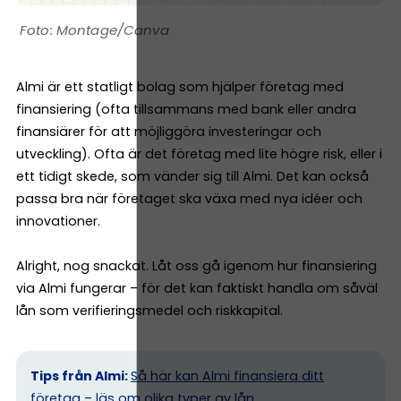
Montage/Canva
Almi är ett statligt bolag som hjälper företag med
finansiering (ofta tillsammans med bank eller andra
finansiärer för att möjliggöra investeringar och
utveckling). Ofta är det företag med lite högre risk, eller i
ett tidigt skede, som vänder sig till Almi. Det kan också
passa bra när företaget ska växa med nya idéer och
innovationer.
Alright, nog snackat. Låt oss gå igenom hur finansiering
via Almi fungerar – för det kan faktiskt handla om såväl
lån som verifieringsmedel och riskkapital.
Tips från Almi:
Så här kan Almi finansiera ditt
företag
– läs om olika typer av lån