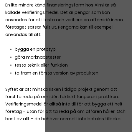
En lite mindre känd finansieringsform hos Almi är så
kallade verifieringsmedel. Det är pengar som kan
användas för att testa och verifiera en affärsidé innan
företaget satsar fullt ut. Pengarna kan till exempel
användas till att:
bygga en prototyp
göra marknadstester
testa teknik eller funktion
ta fram en första version av produkten
Syftet är att minska risken i tidiga projekt genom att
först ta reda på om idén faktiskt fungerar i praktiken.
Verifieringsmedel är alltså inte till för att bygga ett helt
företag – utan för att ta reda på om affären håller. Och
bäst av allt – de behöver normalt inte betalas tillbaka.