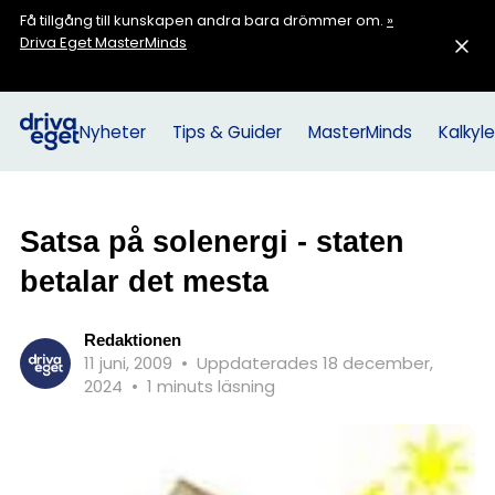
Få tillgång till kunskapen andra bara drömmer om.
»
Driva Eget MasterMinds
Nyheter
Tips & Guider
MasterMinds
Kalkyle
Satsa på solenergi - staten
betalar det mesta
Redaktionen
11 juni, 2009
•
Uppdaterades 18 december,
2024
•
1 minuts läsning