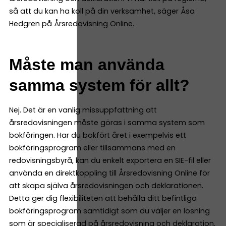
så att du kan ha koll på din verksamhet, säger Åsa
Hedgren på Årsredovisning Online.
Måste man använda
samma system för allt?
Nej. Det är en vanlig missuppfattning att
årsredovisningen måste göras i samma system som
bokföringen. Har du bokfört året i exempelvis ett
bokföringsprogram eller tillsammans med en
redovisningsbyrå, kan du enkelt exportera en SIE-fil eller
använda en direktkoppling till Årsredovisning Online för
att skapa själva årsredovisningen och deklarationen.
Detta ger dig flexibiliteten att behålla ditt befintliga
bokföringsprogram samtidigt som du väljer en lösning
som är specialiserad på årsredovisning och deklaration.