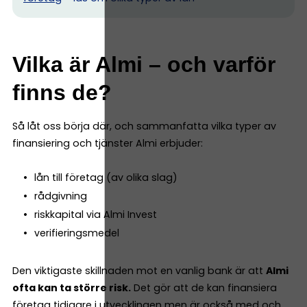
Vilka är Almi – och varför
finns de?
Så låt oss börja där, och sammanfatta vilka typer av
finansiering och tjänster Almi erbjuder:
lån till företag (av olika slag)
rådgivning
riskkapital via Almi Invest
verifieringsmedel
Den viktigaste skillnaden mot en vanlig bank är att
Almi
ofta kan ta större risk.
Det gör att de kan finansiera
företag tidigare i utvecklingen men är också med och