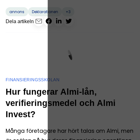
+3
annons
Deklarationen
Dela artikeln
FINANSIERINGSSKOLAN
Hur fungerar Almi-lån,
verifieringsmedel och Almi
Invest?
Många företagare har hört talas om Almi, men