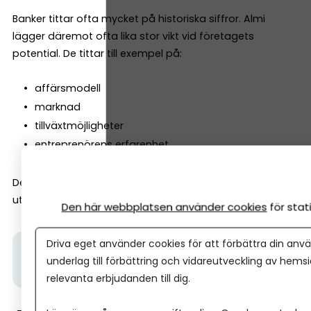
Banker tittar ofta mycket på historiska siffror. Almi
lägger däremot ofta lika stor vikt vid företagets
potential. De tittar till exempel på:
affärsmodell
marknad
tillväxtmöjligheter
entreprenörens erfarenhet
Det gör att Almi ofta kan finansiera företag tidigare i
utvecklingen än vad banker gör.
Den här webbplatsen använder cookies
för sta
Driva eget använder cookies för att förbättra din anvä
Tips från Almi:
I den här videon får du veta hur ett
underlag till förbättring och vidareutveckling av hems
Almilån fungerar.
relevanta erbjudanden till dig.