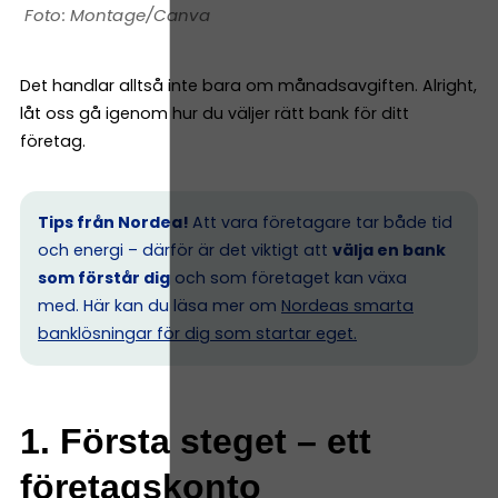
Montage/Canva
Det handlar alltså inte bara om månadsavgiften. Alright,
låt oss gå igenom hur du väljer rätt bank för ditt
företag.
Tips från Nordea!
Att vara företagare tar både tid
och energi – därför är det viktigt att
välja en bank
som förstår dig
och som företaget kan växa
med. Här kan du läsa mer om
Nordeas smarta
banklösningar för dig som startar eget.
1. Första steget – ett
företagskonto