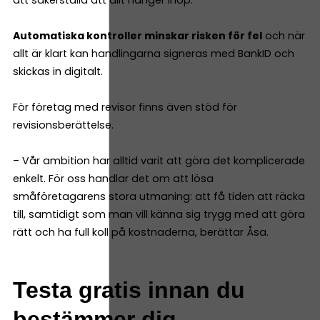
Automatiska kontroller minskar risken för fel
och när
allt är klart kan handlingarna signeras med BankID och
skickas in digitalt.
För företag med revisor finns även stöd för
revisionsberättelse.
– Vår ambition har alltid varit att göra det komplicerade
enkelt. För oss handlar det om att lösa
småföretagarens stora utmaning: att få tiden att räcka
till, samtidigt som man vill känna sig trygg med att göra
rätt och ha full koll på kostnaderna, berättar Åsa.
Testa gratis innan du
bestämmer dig