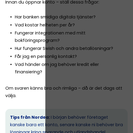
Innan du öppnar konto – ställ dessa frågor:
Har banken smidiga digitala tjänster?
Vad kostar helheten per år?
Fungerar integrationen med mitt
bokföringsprogram?
Hur fungerar Swish och andra betallösningar?
Får jag en personlig kontakt?
Vad händer om jag behöver kredit eller
finansiering?
Om svaren känns bra och rimliga – då är det dags att
välja.
Tips från Nordea:
I början behöver företaget
kanske bara ett konto, senare kanske ni behöver bra
lösningar kring sparande och utlandshandel.