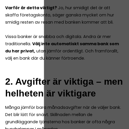
Varför är detta viktigt?
Jo, hur smidigt det är att
skaffa företagskonto, säger ganska mycket om hur
smidig resten av resan med banken kommer att bli.
Vissa banker är snabba och digitala. Andra är mer
traditionella.
Välj inte automatiskt samma bank som
du har privat,
utan jämför ordentligt. Och framförallt,
välj en bank där du känner förtroende.
2. Avgifter är viktiga – men
helheten är viktigare
Många jämför bara månadsavgifter när de väljer bank.
Det blir lätt för snävt. Skillnaden mellan de
grundläggande tjänsterna hos banker är ofta några
hundralappar i månaden.