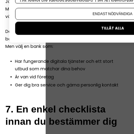
Läs gärna vår
personuppgiftspolicy
. Om du samtycker t
Ja, det går.
Om du vill ändra ditt val i efterhand hittar du den möjl
Men det är administrativt jobbigt. Därför kan det vara
ENDAST NÖDVÄNDIGA
värt att tänka ett steg längre redan från början.
TILLÅT ALLA
Det betyder inte att du måste välja “den perfekta
banken”.
Men välj en bank som:
Har fungerande digitala tjänster och ett stort
utbud som matchar dina behov
Är van vid företag
Ger dig bra service och gärna personlig kontakt
7. En enkel checklista
innan du bestämmer dig