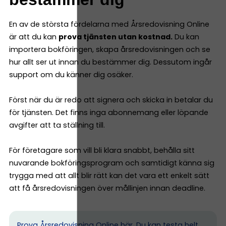
En av de största fördelarna med Årsredovisning Online
är att du kan
prova tjänsten utan kostnad.
Du kan
importera bokföringen, skapa årsredovisningen och se
hur allt ser ut innan du bestämmer dig. Dessutom ingår
support om du känner dig osäker.
Först när du är redo att signera och skicka in betalar du
för tjänsten. Det finns inga abonnemang eller löpande
avgifter att ta ställning till.
För företagare som vill bli klara snabbt, behålla sitt
nuvarande bokföringsprogram och samtidigt känna sig
trygga med att allt blir rätt kan det vara ett enkelt sätt
att få årsredovisningen över mållinjen innan deadline.
Prova Årsredovisning Online här.
Du kan testa helt