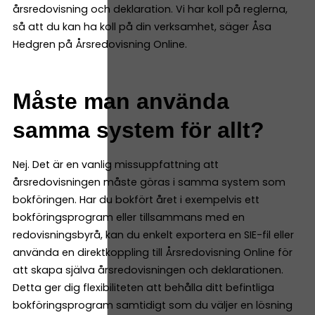
årsredovisning och deklaration. Vi har koll på reglerna,
så att du kan ha koll på din verksamhet, säger Åsa
Hedgren på Årsredovisning Online.
Måste man använda
samma system för allt?
Nej. Det är en vanlig missuppfattning att
årsredovisningen måste göras i samma system som
bokföringen. Har du bokfört året i exempelvis ett
bokföringsprogram eller tillsammans med en
redovisningsbyrå, kan du enkelt exportera en SIE-fil eller
använda en direktkoppling till Årsredovisning Online för
att skapa själva årsredovisningen och deklarationen.
Detta ger dig flexibiliteten att behålla ditt befintliga
bokföringsprogram samtidigt som du väljer en lösning