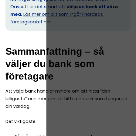
Oavsett är det smart att
välja en bank att växa
med.
Läs mer om allt som ingår i Nordeas
företagspaket här.
Sammanfattning – så
väljer du bank som
företagare
Att välja bank handlar mindre om att hitta “den
billigaste” och mer om att hitta en bank som fungerar i
din vardag.
Det viktigaste: