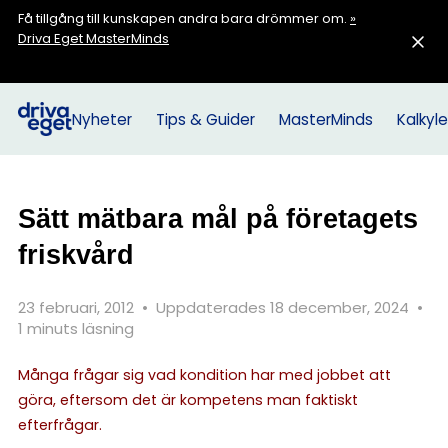
Få tillgång till kunskapen andra bara drömmer om.
»
Driva Eget MasterMinds
Nyheter
Tips & Guider
MasterMinds
Kalkyle
Sätt mätbara mål på företagets
friskvård
23 februari, 2012
•
Uppdaterades 18 december, 2024
•
1 minuts läsning
Många frågar sig vad kondition har med jobbet att
göra, eftersom det är kompetens man faktiskt
efterfrågar.