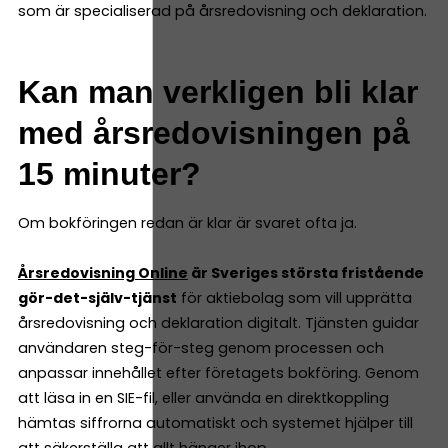
som är specialiserad på årsredovisning och deklaration.
Kan man verkligen bli klar
med årsredovisningen på
15 minuter?
Om bokföringen redan är klar är svaret ofta ja.
Årsredovisning Online
är Sveriges största fristående
gör-det-själv-tjänst
för aktiebolag som vill upprätta
årsredovisning och deklaration digitalt. Tjänsten guidar
användaren steg-för-steg genom processen och
anpassar innehållet efter företagets bokföring. Genom
att läsa in en SIE-fil, eller använda en direktkoppling
hämtas siffrorna automatiskt och systemet hjälper till
att säkerställa att allt hänger ihop.