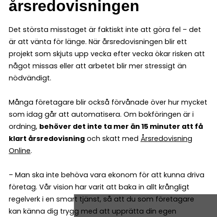
årsredovisningen
Det största misstaget är faktiskt inte att göra fel – det
är att vänta för länge. När årsredovisningen blir ett
projekt som skjuts upp vecka efter vecka ökar risken att
något missas eller att arbetet blir mer stressigt än
nödvändigt.
Många företagare blir också förvånade över hur mycket
som idag går att automatisera. Om bokföringen är i
ordning,
behöver det inte ta mer än 15 minuter att få
klart årsredovisning
och skatt med
Årsredovisning
Online
.
– Man ska inte behöva vara ekonom för att kunna driva
företag. Vår vision har varit att baka in allt krångligt
regelverk i en smart tjänst, så att du som företagare
kan känna dig trygg med att upprätta din egen