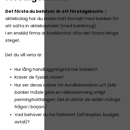
Det första du behöver är ett företagskonto.
I
aktiebolag har du redan haft kontakt med banken för
att sätta in aktiekapitalet (med bankintyg).
I en enskild firma är bankkontot ofta det första riktiga
steget.
Det du vill veta är:
Hur lång handläggningstid har banken?
Kräver de fysiskt möte?
Hur ser deras rutiner för kundkännedom ut?
(Alla
banker måste göra en riskbedömning enligt
penningtvättslagen. Det är därför de ställer många
frågor i början.)
Vad behöver du ha förberett (affärsplan, budget,
avtal)?