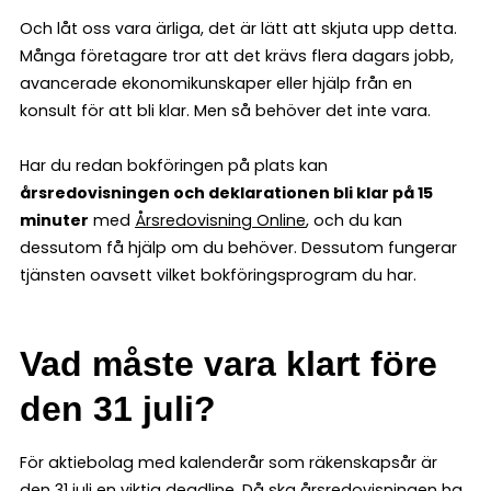
Och låt oss vara ärliga, det är lätt att skjuta upp detta.
Många företagare tror att det krävs flera dagars jobb,
avancerade ekonomikunskaper eller hjälp från en
konsult för att bli klar. Men så behöver det inte vara.
Har du redan bokföringen på plats kan
årsredovisningen och deklarationen bli klar på 15
minuter
med
Årsredovisning Online
, och du kan
dessutom få hjälp om du behöver. Dessutom fungerar
tjänsten oavsett vilket bokföringsprogram du har.
Vad måste vara klart före
den 31 juli?
För aktiebolag med kalenderår som räkenskapsår är
den 31 juli en viktig deadline. Då ska årsredovisningen ha