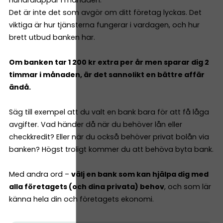
Det är inte det som avgör om ditt företag lyckas. Det
viktiga är hur tjänsterna fungerar i vardagen, och hur
brett utbud banken har.
Om banken tar 1 200 kr extra per år men sparar dig 2
timmar i månaden, är det sannolikt en bättre affär
ändå.
Säg till exempel att du valt en bank bara för att få låga
avgifter. Vad händer då när du behöver lån eller
checkkredit? Eller när du också behöver privat bolån via
banken? Högst troligt kommer du att behöva byta bank.
Med andra ord –
välj en bank som kan hjälpa dig med
alla företagets (och dina privata) behov
, och som lär
känna hela din och företagets ekonomi.