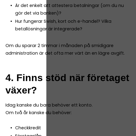
Är det enkelt att attestera betalningar (om du nu
gör det via banken)?
Hur fungerar Swish, kort och e-handel? Vilka
betallösningar är integrerade?
Om du sparar 2 timmar i månaden på smidigare
administration är det ofta mer värt än en lägre avgift.
4. Finns stöd när företaget
växer?
Idag kanske du bara behöver ett konto.
Om två år kanske du behöver:
Checkkredit
Företagslån