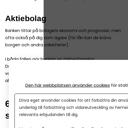
Aktiebolag
Banken tittar på bolagets ekonomi och prognoser, men
ofta också på dig som ägare (för lån kan de kräva
borgen och andra säkerheter).
I båda fallen gör banken en riskbedömning.
Det är normalt – och inget personligt. Därför kan det
vara smart att jämföra fler banker, för att få fler
alternativ.
Den här webbplatsen använder cookies
för sta
Driva eget använder cookies för att förbättra din anvä
6. Kan man byta bank
underlag till förbättring och vidareutveckling av hems
senare?
relevanta erbjudanden till dig.