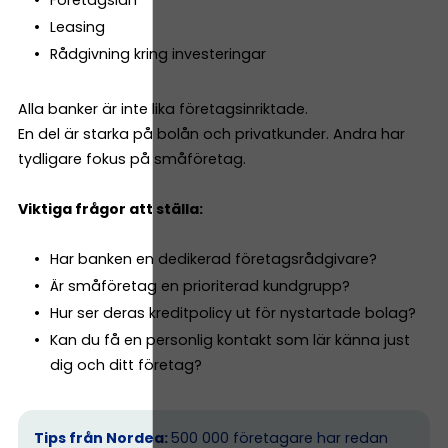
Leasing
Rådgivning kring investeringar
Alla banker är inte lika företagsinriktade.
En del är starka på bolån och privatkunder. Andra har
tydligare fokus på småföretag.
Viktiga frågor att ställa:
Har banken en dedikerad företagsrådgivare?
Är småföretag en prioriterad kundgrupp?
Hur ser deras kreditpolicy ut för nystartade bolag?
Kan du få en personlig kontakt som lär känna just
dig och ditt företag?
Tips från Nordea:
500 000 företagare har redan