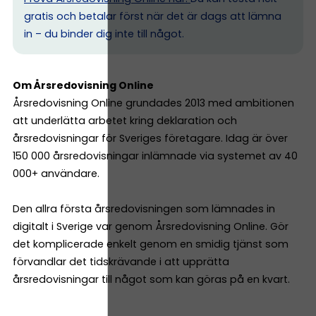
gratis och betalar först när det är dags att lämna
in – du binder dig inte till något.
Om Årsredovisning Online
Årsredovisning Online grundades 2013 med ambitionen
att underlätta arbetet kring deklaration och
årsredovisningar för Sveriges företagare. Idag är över
150 000 årsredovisningar inlämnade via systemet av 40
000+ användare.
Den allra första årsredovisningen som lämnades in
digitalt i Sverige var genom Årsredovisning Online. Gör
det komplicerade enkelt genom en smidig tjänst som
förvandlar det tidskrävande i att upprätta
årsredovisningar till något som kan göras på en kvart.