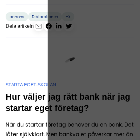
+3
annons
Deklarationen
Dela artikeln
STARTA EGET-SKOLAN
Hur väljer jag rätt bank när jag
startar eget företag?
När du startar företag behöver du en bank. Det
låter självklart. Men bankvalet påverkar mer än