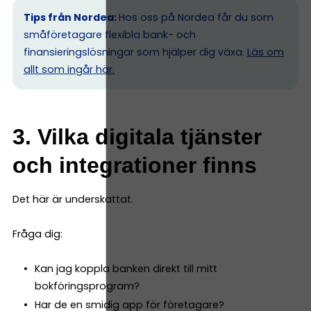
Tips från Nordea:
Hos oss på Nordea får du som
småföretagare flexibla bank- och
finansieringslösningar som hjälper dig växa.
Läs om
allt som ingår här.
3. Vilka digitala tjänster
och integrationer finns
Det här är underskattat.
Fråga dig:
Kan jag koppla banken direkt till mitt
bokföringsprogram?
Har de en smidig app för företagare?