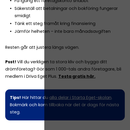
Få igång ett företagskonto snabbt
Säkerställ att betalningar och bokföring fungerar
smidigt
Tänk ett steg framåt kring finansiering
Jämför helheten – inte bara månadsavgiften
Resten går att justera längs vägen.
Psst!
Vill du verkligen ta stora kliv och bygga ditt
drömföretag? Gör som 1 000-tals andra företagare, bli
medlem i Driva Eget Plus.
Testa gratis här.
Tips!
Här hittar du
alla delar i Starta Eget-skolan
.
Bokmärk och kom tillbaka när det är dags för nästa
steg.