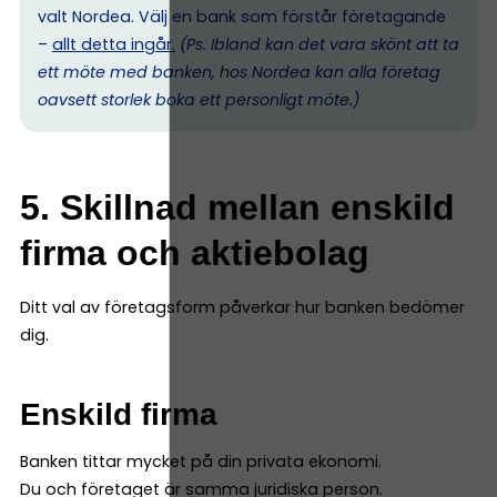
valt Nordea. Välj en bank som förstår företagande
–
allt detta ingår.
(Ps. I
bland kan det vara skönt att ta
ett möte med banken, hos Nordea kan alla företag
oavsett storlek boka ett personligt möte.)
5. Skillnad mellan enskild
firma och aktiebolag
Ditt val av företagsform påverkar hur banken bedömer
dig.
Enskild firma
Banken tittar mycket på din privata ekonomi.
Du och företaget är samma juridiska person.