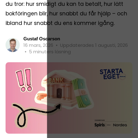
du tror: hur smidigt du kan ta betalt, hur lätt
bokföringen blir, hur snabbt du får hjälp – och
ibland hur snabbt du ens kommer igång.
Gustaf Oscarson
16 mars, 2026
•
Uppdaterades 1 augusti, 2026
•
5 minuters läsning