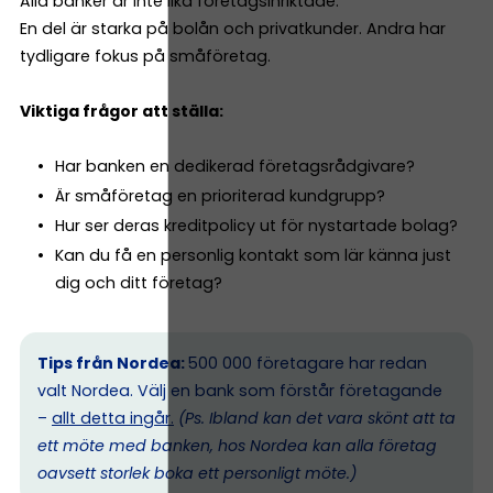
Alla banker är inte lika företagsinriktade.
En del är starka på bolån och privatkunder. Andra har
tydligare fokus på småföretag.
Viktiga frågor att ställa:
Har banken en dedikerad företagsrådgivare?
Är småföretag en prioriterad kundgrupp?
Hur ser deras kreditpolicy ut för nystartade bolag?
Kan du få en personlig kontakt som lär känna just
dig och ditt företag?
Tips från Nordea:
500 000 företagare har redan
valt Nordea. Välj en bank som förstår företagande
–
allt detta ingår.
(Ps. I
bland kan det vara skönt att ta
ett möte med banken, hos Nordea kan alla företag
oavsett storlek boka ett personligt möte.)