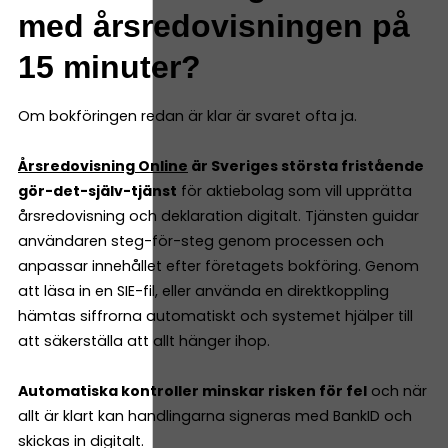
med årsredovisningen på
15 minuter?
Om bokföringen redan är klar är svaret ofta ja.
Årsredovisning Online
är Sveriges största fristående
gör-det-själv-tjänst
för aktiebolag som vill upprätta
årsredovisning och deklaration digitalt. Tjänsten guidar
användaren steg-för-steg genom processen och
anpassar innehållet efter företagets bokföring. Genom
att läsa in en SIE-fil, eller använda en direktkoppling
hämtas siffrorna automatiskt och systemet hjälper till
att säkerställa att allt hänger ihop.
Automatiska kontroller minskar risken för fel
och när
allt är klart kan handlingarna signeras med BankID och
skickas in digitalt.