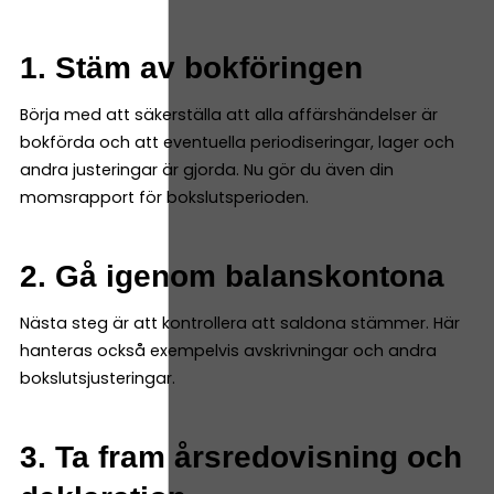
1. Stäm av bokföringen
Börja med att säkerställa att alla affärshändelser är
bokförda och att eventuella periodiseringar, lager och
andra justeringar är gjorda. Nu gör du även din
momsrapport för bokslutsperioden.
2. Gå igenom balanskontona
Nästa steg är att kontrollera att saldona stämmer. Här
hanteras också exempelvis avskrivningar och andra
bokslutsjusteringar.
3. Ta fram årsredovisning och