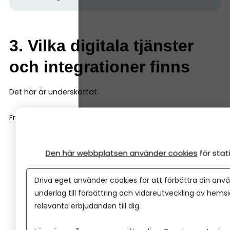
3. Vilka digitala tjänster
och integrationer finns
Det här är underskattat.
Fråga dig:
Kan jag koppla banken direkt till mitt
Den här webbplatsen använder cookies
för sta
bokföringsprogram?
Har de en smidig app för företagare?
Driva eget använder cookies för att förbättra din anvä
Är det enkelt att attestera betalningar (om du nu
underlag till förbättring och vidareutveckling av hems
gör det via banken)?
relevanta erbjudanden till dig.
Hur fungerar Swish, kort och e-handel? Vilka
betallösningar är integrerade?