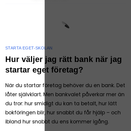
STARTA EGET-SKOLAN
Hur väljer jag rätt bank när jag
startar eget företag?
När du startar företag behöver du en bank. Det
låter självklart. Men bankvalet påverkar mer än
du tror: hur smidigt du kan ta betalt, hur lätt
bokföringen blir, hur snabbt du får hjälp – och
ibland hur snabbt du ens kommer igång.