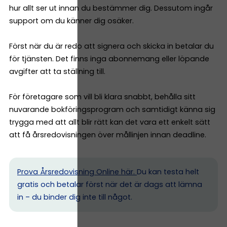
hur allt ser ut innan du bestämmer dig. Dessutom ingår
support om du känner dig osäker.
Först när du är redo att signera och skicka in betalar du
för tjänsten. Det finns inga abonnemang eller löpande
avgifter att ta ställning till.
För företagare som vill bli klara snabbt, behålla sitt
nuvarande bokföringsprogram och samtidigt känna sig
trygga med att allt blir rätt kan det vara ett enkelt sätt
att få årsredovisningen över mållinjen innan deadline.
Prova Årsredovisning Online här.
Du kan testa helt
gratis och betalar först när det är dags att lämna
in – du binder dig inte till något.