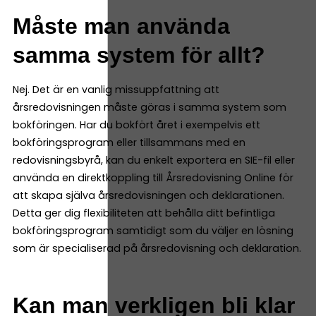
Måste man använda
samma system för allt?
Nej. Det är en vanlig missuppfattning att
årsredovisningen måste göras i samma system som
bokföringen. Har du bokfört året i exempelvis ett
bokföringsprogram eller tillsammans med en
redovisningsbyrå, kan du enkelt exportera en SIE-fil eller
använda en direktkoppling till Årsredovisning Online för
att skapa själva årsredovisningen och deklarationen.
Detta ger dig flexibiliteten att behålla ditt befintliga
bokföringsprogram samtidigt som du väljer en lösning
som är specialiserad på årsredovisning och deklaration.
Kan man verkligen bli klar