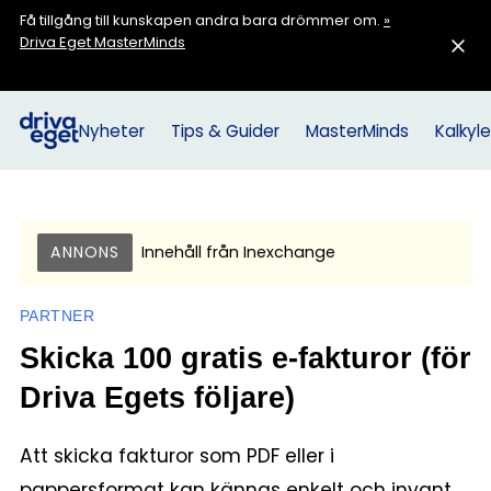
Få tillgång till kunskapen andra bara drömmer om.
»
Driva Eget MasterMinds
Nyheter
Tips & Guider
MasterMinds
Kalkyle
ANNONS
Innehåll från
Inexchange
PARTNER
Skicka 100 gratis e-fakturor (för
Driva Egets följare)
Att skicka fakturor som PDF eller i
pappersformat kan kännas enkelt och invant.