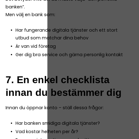
banken”.
Men välj en bank som:
Har fungerande digitala tjänster och ett stort
utbud som matchar dina behov
Är van vid företag
Ger dig bra service och gärna personlig kontakt
7. En enkel checklista
innan du bestämmer dig
Innan du öppnar konto – ställ dessa frågor:
Har banken smidiga digitala tjänster?
Vad kostar helheten per år?