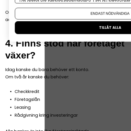
Läs gärna vår
personuppgiftspolicy
. Om du samtycker t
Om du vill ändra ditt val i efterhand hittar du den möjl
Om du sparar 2 timmar i månaden på smidigare
ENDAST NÖDVÄNDIGA
administration är det ofta mer värt än en lägre avgift.
TILLÅT ALLA
4. Finns stöd när företaget
växer?
Idag kanske du bara behöver ett konto.
Om två år kanske du behöver:
Checkkredit
Företagslån
Leasing
Rådgivning kring investeringar