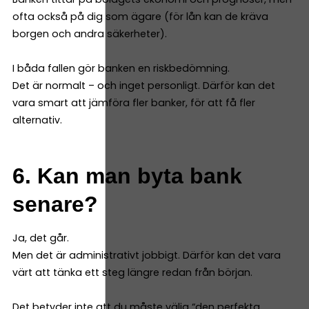
ofta också på dig som ägare (för lån kan de kräva
borgen och andra säkerheter).
I båda fallen gör banken en riskbedömning.
Det är normalt – och inget personligt. Därför kan det
vara smart att jämföra fler banker, för att få fler
alternativ.
6. Kan man byta bank
senare?
Ja, det går.
Men det är administrativt jobbigt. Därför kan det vara
värt att tänka ett steg längre redan från början.
Det betyder inte att du måste välja “den perfekta