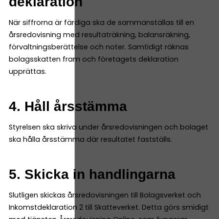
deklaration
När siffrorna är färdiga ska de sammanställas till en
årsredovisning med resultaträkning, balansräkning,
förvaltningsberättelse och noter. Samtidigt räknas
bolagsskatten fram och företagets deklaration
upprättas.
4. Håll årsstämma
Styrelsen ska skriva under årsredovisningen och bolaget
ska hålla årsstämma där resultatet fastställs.
5. Skicka in handlingarna
Slutligen skickas årsredovisningen till Bolagsverket och
Inkomstdeklaration 2 till Skatteverket. Detta görs smidigt