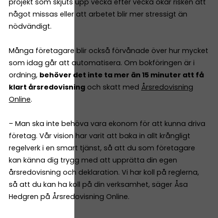
projekt som skjuts upp vecka efter vecka ökar risken att
något missas eller att arbetet blir mer stressigt än
nödvändigt.
Många företagare blir också förvånade över hur mycket
som idag går att automatisera. Om bokföringen är i
ordning,
behöver det inte ta mer än 15 minuter att få
klart årsredovisning
och skatt med
Årsredovisning
Online
.
– Man ska inte behöva vara ekonom för att kunna driva
företag. Vår vision har varit att baka in allt krångligt
regelverk i en smart tjänst, så att du som företagare
kan känna dig trygg med att upprätta din egen
årsredovisning och deklaration. Vi har koll på reglerna,
så att du kan ha koll på din verksamhet, säger Åsa
Hedgren på Årsredovisning Online.