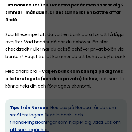
Om banken tar 1 200 kr extra per år men sparar dig 2
timmar i månaden, är det sannolikt en bättre affär
ändå.
Säg till exempel att du valt en bank bara för att få låga
avgifter. Vad händer då när du behöver lån eller
checkkredit? Eller när du också behöver privat bolån via
banken? Högst troligt kommer du att behöva byta bank.
Med andra ord –
välj en bank som kan hjälpa dig med
alla företagets (och dina privata) behov
, och som lär
känna hela din och företagets ekonomi.
Tips från Nordea:
Hos oss på Nordea får du som
småföretagare flexibla bank- och
finansieringslösningar som hjälper dig växa.
Läs om
allt som ingår här.