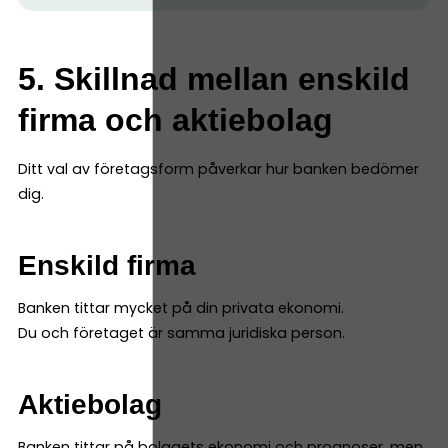
5. Skillnad mellan enskild
firma och aktiebolag
Ditt val av företagsform påverkar hur banken bedömer
dig.
Enskild firma
Banken tittar mycket på din privata ekonomi.
Du och företaget är samma juridiska person.
Aktiebolag
Banken tittar på bolagets ekonomi och prognoser, men