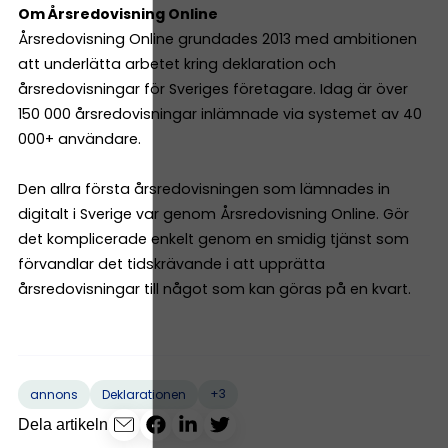
Om Årsredovisning Online
Årsredovisning Online grundades 2013 med ambitionen
att underlätta arbetet kring deklaration och
årsredovisningar för Sveriges företagare. Idag är över
150 000 årsredovisningar inlämnade via systemet av 40
000+ användare.
Den allra första årsredovisningen som lämnades in
digitalt i Sverige var genom Årsredovisning Online. Gör
det komplicerade enkelt genom en smidig tjänst som
förvandlar det tidskrävande i att upprätta
årsredovisningar till något som kan göras på en kvart.
+3
annons
Deklarationen
Dela artikeln