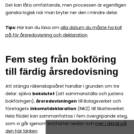
Det kan låta omfattande, men processen är egentligen
ganska logisk när man bryter ner den i mindre delar.
Tips:
Här kan du läsa om
alla datum du måste ha koll
på för årsredovisning och deklaration
.
Fem steg från bokföring
till färdig årsredovisning
Att stänga räkenskapsåret handlar i grunden om tre
delar: själva
bokslutet
(att sammanställa och justera
bokföringen),
årsredovisningen
till Bolagsverket och
företagets
inkomstdeklaration
(INK2) till Skatteverket.
Hela flödet kan sammanfattas i fem övergripande steg,
som vi går igenom kortfattat nedan och
mer i detalj på
den här länken
.