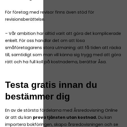
För företag med revisor finns även stöd för
revisionsberättelse.
– Vår ambition har alltid varit att göra det komplicerade
enkelt. För oss handlar det om att lösa
småföretagarens stora utmaning: att få tiden att räcka
till, samtidigt som man vill känna sig trygg med att göra
rätt och ha full koll på kostnaderna, berättar Åsa.
Testa gratis innan du
bestämmer dig
En av de största fördelarna med Årsredovisning Online
är att du kan
prova tjänsten utan kostnad.
Du kan
importera bokföringen, skapa årsredovisningen och se