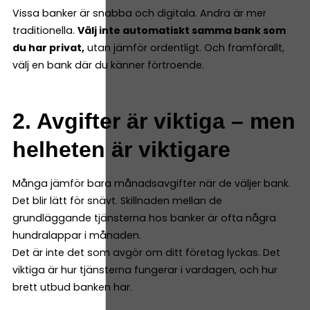
Vissa banker är snabba och digitala. Andra är mer
traditionella.
Välj inte automatiskt samma bank som
du har privat,
utan jämför ordentligt. Och framförallt,
välj en bank där du känner förtroende.
2. Avgifter är viktiga – men
helheten är viktigare
Många jämför bara månadsavgifter när de väljer bank.
Det blir lätt för snävt. Skillnaden mellan de
grundläggande tjänsterna hos banker är ofta några
hundralappar i månaden.
Det är inte det som avgör om ditt företag lyckas. Det
viktiga är hur tjänsterna fungerar i vardagen, och hur
brett utbud banken har.