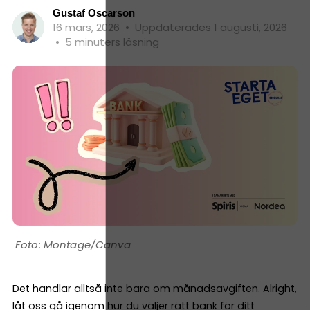
Gustaf Oscarson
16 mars, 2026
•
Uppdaterades 1 augusti, 2026
•
5 minuters läsning
Montage/Canva
Det handlar alltså inte bara om månadsavgiften. Alright,
låt oss gå igenom hur du väljer rätt bank för ditt