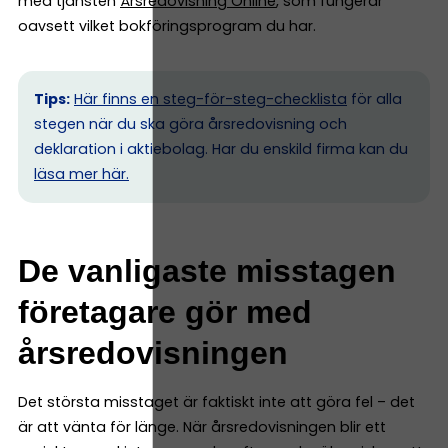
med tjänsten
Årsredovisning Online
, som fungerar
oavsett vilket bokföringsprogram du har.
Tips:
Här finns en steg-för-steg-checklista
för alla
stegen när du ska göra årsredovisning och
deklaration i aktiebolag. Har du enskild firma kan du
l
äsa mer här.
De vanligaste misstagen
företagare gör med
årsredovisningen
Det största misstaget är faktiskt inte att göra fel – det
är att vänta för länge. När årsredovisningen blir ett