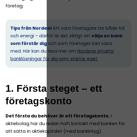
företag.
Tips från Nordea!
Att vara företagare tar både tid
och energi – därför är det viktigt att
välja en bank
som förstår dig
och som företaget kan växa
med. Här kan du läsa mer om
Nordeas smarta
banklösningar för dig som startar eget.
1. Första steget – ett
företagskonto
Det första du behöver är ett företagskonto.
I
aktiebolag har du redan haft kontakt med banken för
att sätta in aktiekapitalet (med bankintyg).