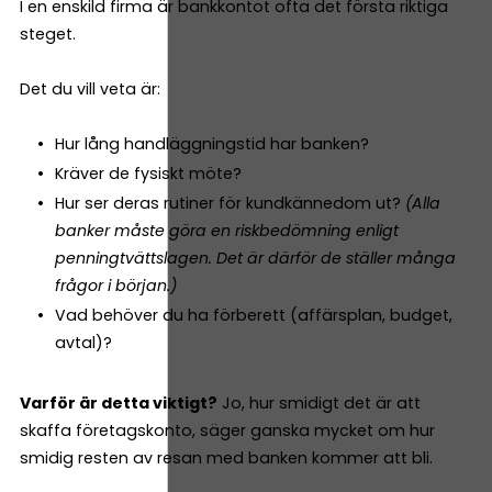
I en enskild firma är bankkontot ofta det första riktiga
steget.
Det du vill veta är:
Hur lång handläggningstid har banken?
Kräver de fysiskt möte?
Hur ser deras rutiner för kundkännedom ut?
(Alla
banker måste göra en riskbedömning enligt
penningtvättslagen. Det är därför de ställer många
frågor i början.)
Vad behöver du ha förberett (affärsplan, budget,
avtal)?
Varför är detta viktigt?
Jo, hur smidigt det är att
skaffa företagskonto, säger ganska mycket om hur
smidig resten av resan med banken kommer att bli.