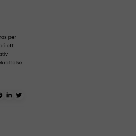
ras per
 på ett
ativ
ekräftelse.