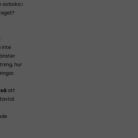
e avboka i
raget?
v
 inte
jänster
ning, hur
ingar.
kså
att
t­avtal
nde