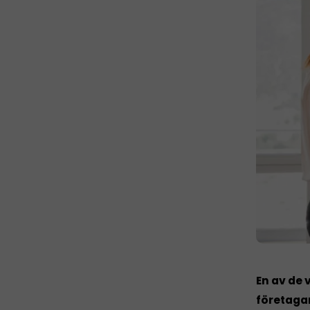
En av de 
företagar