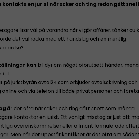
u kontakta en jurist när saker och ting redan gått snett
tagare litar väl på varandra när vi gör affärer, tänker du 
 borde det väl räcka med ett handslag och en muntlig
ommelse?
tällningen kan
bli dyr om något oförutsett händer, menar
del.
 på juristbyrån avtal24 som erbjuder avtalsskrivning och j
 online och via telefon till både privatpersoner och föret
og är
det ofta när saker och ting gått snett som många
are kontaktar en jurist. Ett vanligt misstag är just att man
ntliga överenskommelser eller allmänt formulerade offer
ngar. Men när det uppstår konflikter är det ofta om såda