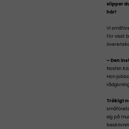
slipper d
här!
Vi småföre
För visst
överensk
– Den ins
Noshin Kar
Hon jobbar
rådgivning
Tråkigt n
småföretag
sig på mu
beskrivni