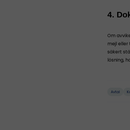
4. Do
Om avvike
mejl eller
säkert stä
lösning, h
Avtal
K