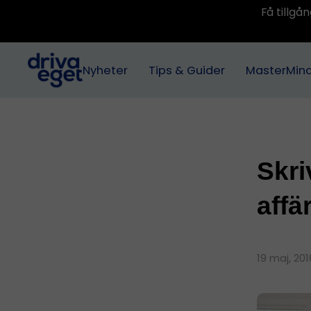
Få tillg
Nyheter
Tips & Guider
MasterMin
Skri
affä
19 maj, 20