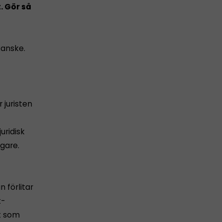
. Gör så
kanske.
 juristen
uridisk
agare.
 förlitar
t­
nt som