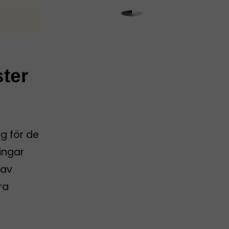
ster
g för de
ingar
 av
ra