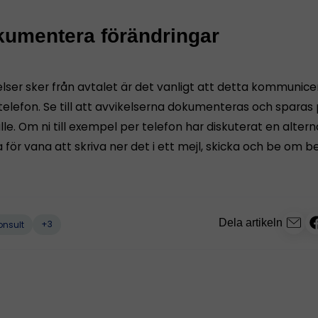
kumentera förändringar
lser sker från avtalet är det vanligt att detta kommunice
 telefon. Se till att avvikelserna dokumenteras och sparas
lle. Om ni till exempel per telefon har diskuterat en altern
a för vana att skriva ner det i ett mejl, skicka och be om b
Dela artikeln
+3
onsult