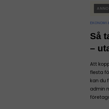
ANNO
EKONOMI 
Så t
– ut
Att kop
flesta f
kan du f
admin nä
företag