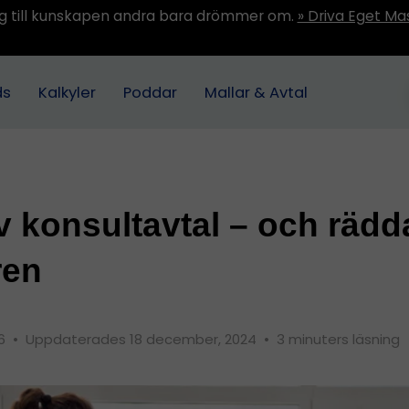
ång till kunskapen andra bara drömmer om.
» Driva Eget Ma
ds
Kalkyler
Poddar
Mallar & Avtal
v konsultavtal – och rädd
ren
16
•
Uppdaterades 18 december, 2024
•
3 minuters läsning