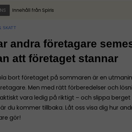
NS
Innehåll från
Spiris
& SKATT
ar andra företagare seme
an att företaget stannar
pla bort företaget på sommaren är en utmanin
öretagare. Men med rätt förberedelser och lösn
aktiskt vara ledig på riktigt – och slippa berget
r du kommer tillbaka. Låt oss visa dig hur and
are gör!