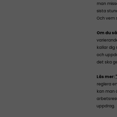
man missa
sista stu
Och vem s
Om du sä
varierand
kallar dig
och uppdr
det ska g
Läs mer:
reglera en
kan man ä
arbetsres
uppdrag.