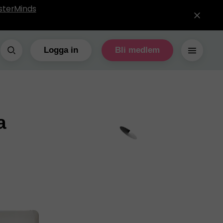
sterMinds
Logga in
Bli medlem
a