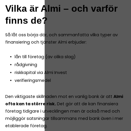
Vilka är Almi – och varför
finns de?
Så låt oss börja där, och sammanfatta vilka typer av
finansiering och tjänster Almi erbjuder:
lån till företag (av olika slag)
rådgivning
riskkapital via Almi Invest
verifieringsmedel
Den viktigaste skillnaden mot en vanlig bank är att
Almi
ofta kan ta större risk.
Det gör att de kan finansiera
företag tidigare i utvecklingen men är också med och
möjliggör satsningar tillsammans med bank även i mer
etablerade företag.