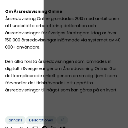
Om Årsredovisning Online
Årsredovisning Online grundades 2013 med ambitionen
att underlätta arbetet kring deklaration och
årsredovisningar för Sveriges företagare. Idag är över
150 000 årsredovisningar inlämnade via systemet av 40
000+ användare.
Den allra första årsredovisningen som lämnades in
digitalt i Sverige var genom Årsredovisning Online. Gör
det komplicerade enkelt genom en smidig tjänst som
förvandlar det tidskrävande i att upprätta
årsredovisningar till något som kan göras på en kvart.
+3
annons
Deklarationen