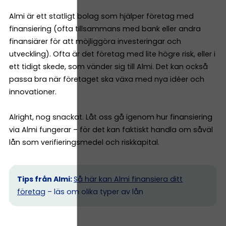
Almi är ett statligt bolag som hjälper företag med
finansiering (ofta tillsammans med bank eller andra
finansiärer för att möjliggöra investeringar och
utveckling). Ofta är det företag med lite högre risk, eller i
ett tidigt skede, som vänder sig till Almi. Det kan också
passa bra när företaget ska växa med nya idéer och
innovationer.
Alright, nog snackat. Låt oss gå igenom hur finansiering
via Almi fungerar – för det kan faktiskt handla om såväl
lån som verifieringsmedel och riskkapital.
Tips från Almi:
Så här kan Almi finansiera ditt
företag
– läs om olika typer av lån