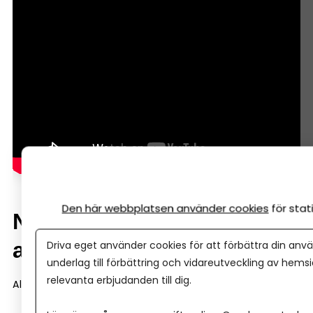
Den här webbplatsen använder cookies
för sta
När brukar Almi-lån vara
aktuella?
Driva eget använder cookies för att förbättra din anvä
underlag till förbättring och vidareutveckling av hems
relevanta erbjudanden till dig.
Almi-finansiering dyker ofta upp i tre situationer.