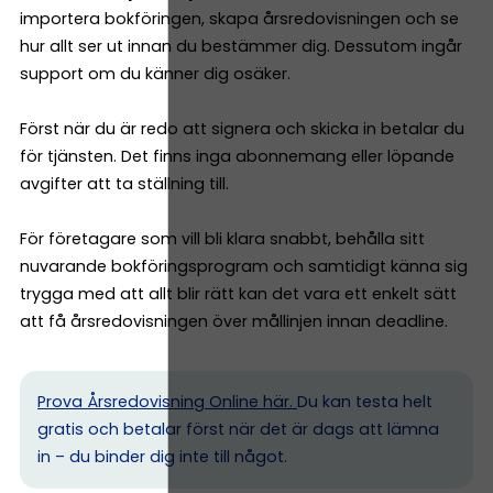
importera bokföringen, skapa årsredovisningen och se
hur allt ser ut innan du bestämmer dig. Dessutom ingår
support om du känner dig osäker.
Först när du är redo att signera och skicka in betalar du
för tjänsten. Det finns inga abonnemang eller löpande
avgifter att ta ställning till.
För företagare som vill bli klara snabbt, behålla sitt
nuvarande bokföringsprogram och samtidigt känna sig
trygga med att allt blir rätt kan det vara ett enkelt sätt
att få årsredovisningen över mållinjen innan deadline.
Prova Årsredovisning Online här.
Du kan testa helt
gratis och betalar först när det är dags att lämna
in – du binder dig inte till något.