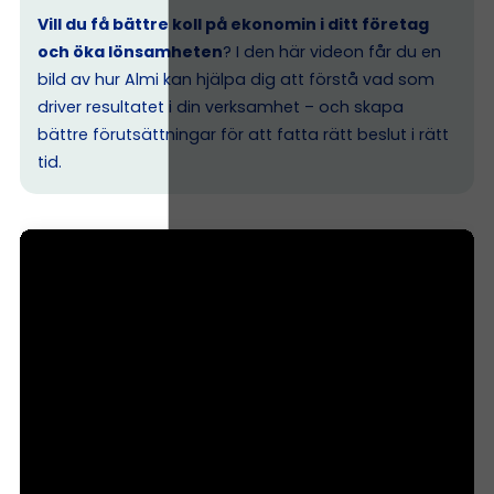
Vill du få bättre koll på ekonomin i ditt företag
och öka lönsamheten
? I den här videon får du en
bild av hur Almi kan hjälpa dig att förstå vad som
driver resultatet i din verksamhet – och skapa
bättre förutsättningar för att fatta rätt beslut i rätt
tid.