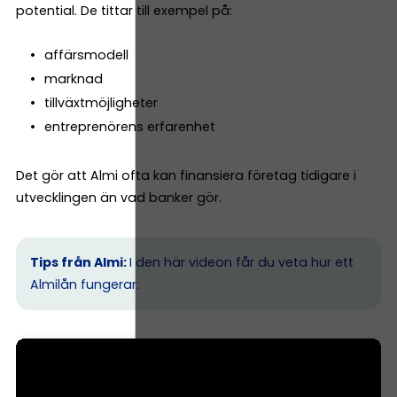
potential. De tittar till exempel på:
affärsmodell
marknad
tillväxtmöjligheter
entreprenörens erfarenhet
Det gör att Almi ofta kan finansiera företag tidigare i
utvecklingen än vad banker gör.
Tips från Almi:
I den här videon får du veta hur ett
Almilån fungerar.