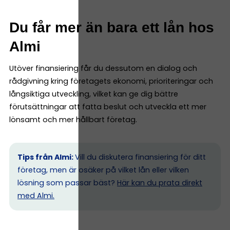
Du får mer än bara ett lån hos
Almi
Utöver finansiering får du dessutom en dialog och
rådgivning kring företagets ekonomi, prioriteringar och
långsiktiga utveckling, vilket kan ge dig bättre
förutsättningar att fatta beslut och utveckla ett mer
lönsamt och mer hållbart företag.
Tips från Almi:
Vill du diskutera finansiering för ditt
företag, men är osäker på vilket lån eller vilken
lösning som passar bäst?
Här kan du prata direkt
med Almi.