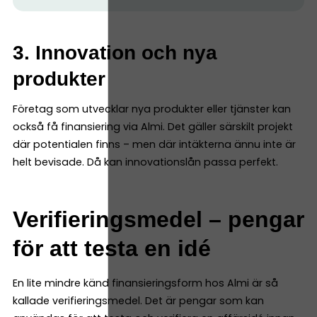
3. Innovation och nya
produkter
Företag som utvecklar nya produkter eller tjänster kan
också få finansiering via Almi. Det gäller särskilt projekt
där potentialen finns – men där intäkterna ännu inte är
helt bevisade. Då kan innovationslån passa perfekt.
Verifieringsmedel – pengar
för att testa en idé
En lite mindre känd finansieringsform hos Almi är så
kallade verifieringsmedel. Det är pengar som kan