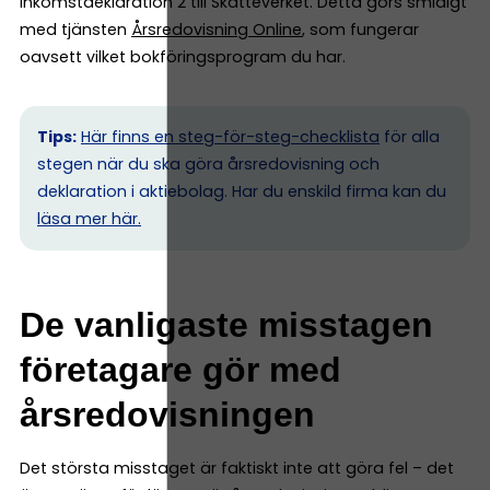
Inkomstdeklaration 2 till Skatteverket. Detta görs smidigt
med tjänsten
Årsredovisning Online
, som fungerar
oavsett vilket bokföringsprogram du har.
Tips:
Här finns en steg-för-steg-checklista
för alla
stegen när du ska göra årsredovisning och
deklaration i aktiebolag. Har du enskild firma kan du
l
äsa mer här.
De vanligaste misstagen
företagare gör med
årsredovisningen
Det största misstaget är faktiskt inte att göra fel – det