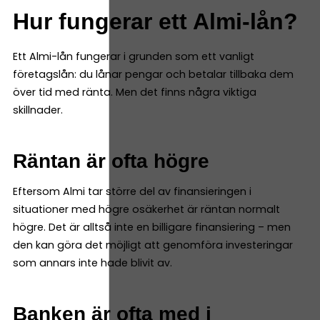
Hur fungerar ett Almi-lån?
Ett Almi-lån fungerar i grunden som ett vanligt
företagslån: du lånar pengar och betalar tillbaka dem
över tid med ränta. Men det finns några viktiga
skillnader.
Räntan är ofta högre
Eftersom Almi tar större del av finansieringen i
situationer med högre osäkerhet är räntan normalt
högre. Det är alltså inte en billigare finansiering – men
den kan göra det möjligt att genomföra investeringar
som annars inte hade blivit av.
Banken är ofta med i