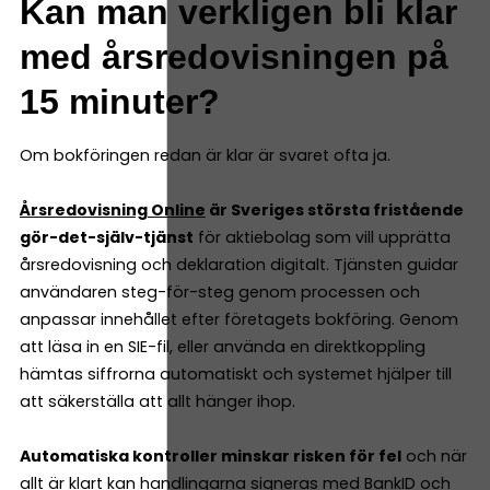
Kan man verkligen bli klar
med årsredovisningen på
15 minuter?
Om bokföringen redan är klar är svaret ofta ja.
Årsredovisning Online
är Sveriges största fristående
gör-det-själv-tjänst
för aktiebolag som vill upprätta
årsredovisning och deklaration digitalt. Tjänsten guidar
användaren steg-för-steg genom processen och
anpassar innehållet efter företagets bokföring. Genom
att läsa in en SIE-fil, eller använda en direktkoppling
hämtas siffrorna automatiskt och systemet hjälper till
att säkerställa att allt hänger ihop.
Automatiska kontroller minskar risken för fel
och när
allt är klart kan handlingarna signeras med BankID och