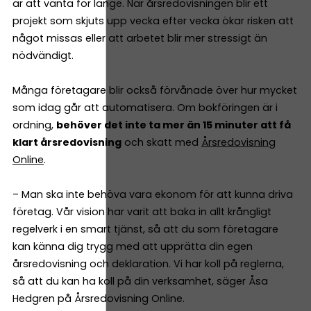
är att vänta för länge. När årsredovisningen blir ett
projekt som skjuts upp vecka efter vecka ökar risken att
något missas eller att arbetet blir mer stressigt än
nödvändigt.
Många företagare blir också förvånade över hur mycket
som idag går att automatisera. Om bokföringen är i
ordning,
behöver det inte ta mer än 15 minuter att få
klart årsredovisning
och skatt med
Årsredovisning
Online
.
– Man ska inte behöva vara ekonom för att kunna driva
företag. Vår vision har varit att baka in allt krångligt
regelverk i en smart tjänst, så att du som företagare
kan känna dig trygg med att upprätta din egen
årsredovisning och deklaration. Vi har koll på reglerna,
så att du kan ha koll på din verksamhet, säger Åsa
Hedgren på Årsredovisning Online.