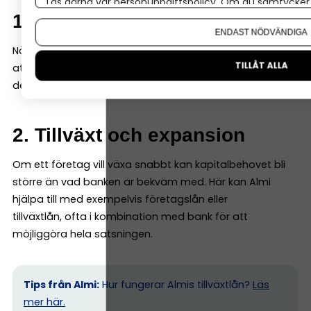
Läs gärna vår
personuppgiftspolicy
. Om du samtycker t
1. Tidig fas
Om du vill ändra ditt val i efterhand hittar du den möjl
ENDAST NÖDVÄNDIGA
När ett företag fortfarande är ungt kan banken tycka
TILLÅT ALLA
att underlaget är begränsat. Då kan Almi gå in med en
del av finansieringen – ofta genom ett s k mikrolån.
2. Tillväxt och expansion
Om ett företag vill växa snabbt kan kapitalbehovet bli
större än vad banken är bekväm med. Här kan Almi
hjälpa till med exempelvis företagslån eller
tillväxtlån, ofta i kombination med bank för att
möjliggöra hela satsningen.
Tips från Almi:
Hur fungerar Almis tillväxtlån?
Läs
mer här.