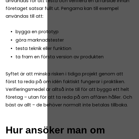
användas för att testa och verifiera en affärsidé innan
företaget satsar fullt ut. Pengarna kan till exempel
användas till att:
bygga en prototyp
göra marknadstester
testa teknik eller funktion
ta fram en första version av produkten
Syftet är att minska risken i tidiga projekt genom att
först ta reda på om idén faktiskt fungerar i praktiken.
Verifieringsmedel är alltså inte till för att bygga ett helt
företag – utan för att ta reda på om affären håller. Och
bäst av allt – de behöver normalt inte betalas tillbaka.
Hur ansöker man om