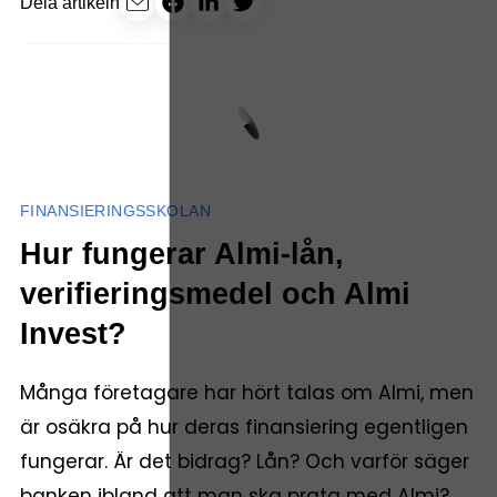
Dela artikeln
FINANSIERINGSSKOLAN
Hur fungerar Almi-lån,
verifieringsmedel och Almi
Invest?
Många företagare har hört talas om Almi, men
är osäkra på hur deras finansiering egentligen
fungerar. Är det bidrag? Lån? Och varför säger
banken ibland att man ska prata med Almi?