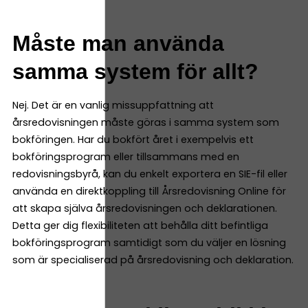
Måste man använda
samma system för allt?
Nej. Det är en vanlig missuppfattning att
årsredovisningen måste göras i samma system som
bokföringen. Har du bokfört året i exempelvis ett
bokföringsprogram eller tillsammans med en
redovisningsbyrå, kan du enkelt exportera en SIE-fil eller
använda en direktkoppling till Årsredovisning Online för
att skapa själva årsredovisningen och deklarationen.
Detta ger dig flexibiliteten att behålla ditt befintliga
bokföringsprogram samtidigt som du väljer en lösning
som är specialiserad på årsredovisning och deklaration.