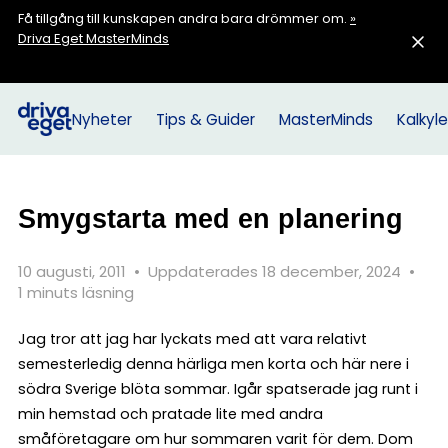
Få tillgång till kunskapen andra bara drömmer om.
»
Driva Eget MasterMinds
Nyheter
Tips & Guider
MasterMinds
Kalkyle
Smygstarta med en planering
10 augusti, 2011
•
Uppdaterades 18 december, 2024
•
1 minuts läsning
Jag tror att jag har lyckats med att vara relativt
semesterledig denna härliga men korta och här nere i
södra Sverige blöta sommar. Igår spatserade jag runt i
min hemstad och pratade lite med andra
småföretagare om hur sommaren varit för dem. Dom