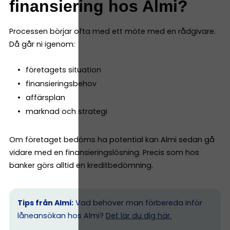
finansiering hos Almi?
Processen börjar ofta med ett möte med en rådgivare.
Då går ni igenom:
företagets situation
finansieringsbehov
affärsplan
marknad och strategi
Om företaget bedöms ha potential kan Almi sedan gå
vidare med en finansieringslösning. Precis som hos
banker görs alltid en kreditbedömning.
Tips från Almi:
Vad behöver man förbereda inför
låneansökan hos Almi?
Det lär du dig här.