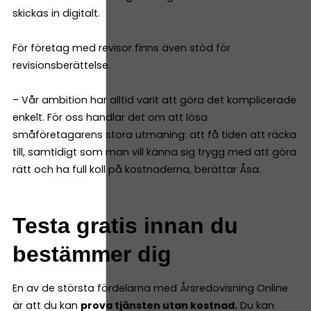
skickas in digitalt.
För företag med revisor finns även stöd för
revisionsberättelse.
– Vår ambition har alltid varit att göra det komplicerade
enkelt. För oss handlar det om att lösa
småföretagarens stora utmaning: att få tiden att räcka
till, samtidigt som man vill känna sig trygg med att göra
rätt och ha full koll på kostnaderna, berättar Åsa.
Testa gratis innan du
bestämmer dig
En av de största fördelarna med Årsredovisning Online
är att du kan
prova tjänsten utan kostnad.
Du kan