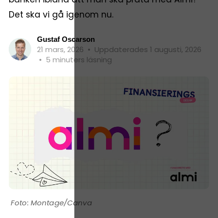
Det ska vi gå igenom nu.
Gustaf Oscarson
21 mars, 2026
•
Uppdaterades 1 augusti, 2026
•
5 minuters läsning
Montage/Canva