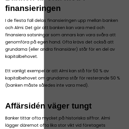
finansieringen
I de flesta fall delas finansieringen upp mellan banken
och Almi. Det gör att banken kan vara med och
finansiera satsningar som annars kan vara svåra att
genomföra på egen hand. Ofta krävs det också att
grundarna (eller andra finansiärer) står för en del av
kapitalbehovet.
Ett vanligt exempel är att Almi kan stå för 50 % av
kapitalbehovet om grundarna står för resterande 50 %
(banken måste således inte vara med).
Affärsidén väger tungt
Banker tittar ofta mycket på historiska siffror. Almi
lägger däremot ofta lika stor vikt vid företagets