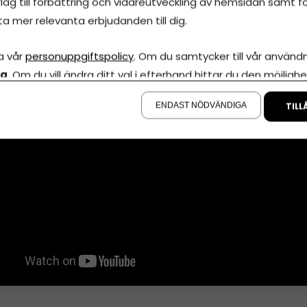
lag till förbättring och vidareutveckling av hemsidan samt fö
läsare
och med sitt band
”Navid Modiri & Gudarna”
.
ta mer relevanta erbjudanden till dig.
 med att se en av Navids föreläsningar här
a vår
personuppgiftspolicy
. Om du samtycker till vår användni
la
. Om du vill ändra ditt val i efterhand hittar du den möjlighe
å sidan.
ENDAST NÖDVÄNDIGA
TILL