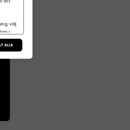
r att
ng, välj
ten i
ÅT ALLA