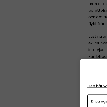
men också
berättelse
och om fly
flykt från
Just nu ä
ex-munken
intervjuar
kan bli b
samexiste
Navid arb
prata med 
Den här w
Göteborg 
varit prog
Driva eg
med
”Fil