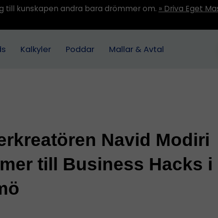
ång till kunskapen andra bara drömmer om.
» Driva Eget Ma
ds
Kalkyler
Poddar
Mallar & Avtal
rkreatören Navid Modiri
er till Business Hacks i
mö