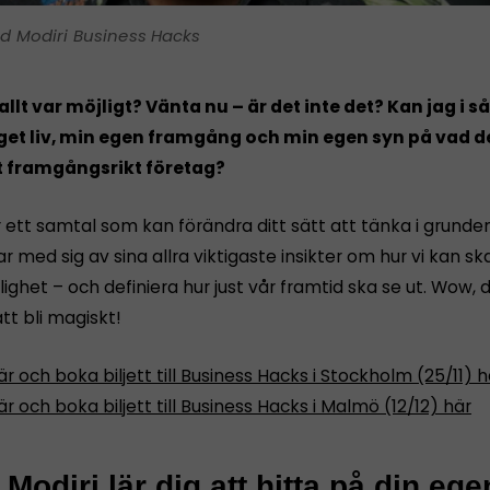
d Modiri Business Hacks
llt var möjligt? Vänta nu – är det inte det? Kan jag i så 
get liv, min egen framgång och min egen syn på vad de
t framgångsrikt företag?
 ett samtal som kan förändra ditt sätt att tänka i grunden
ar med sig av sina allra viktigaste insikter om hur vi kan s
ighet – och definiera hur just vår framtid ska se ut. Wow, 
t bli magiskt!
r och boka biljett till Business Hacks i Stockholm (25/11) h
r och boka biljett till Business Hacks i Malmö (12/12) här
Modiri lär dig att hitta på din ege