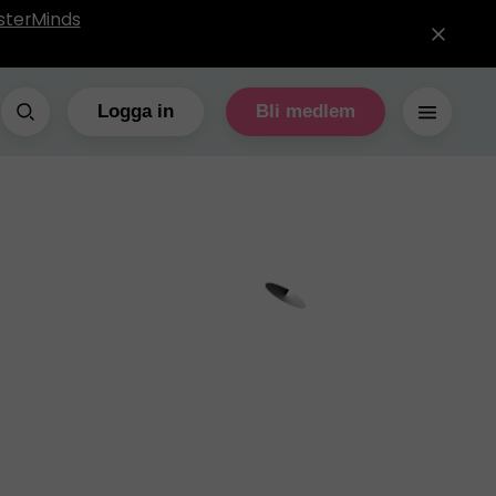
sterMinds
Logga in
Bli medlem