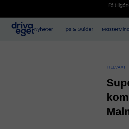
Få tillg
Nyheter
Tips & Guider
MasterMin
TILLVÄXT
Supe
komm
Mal