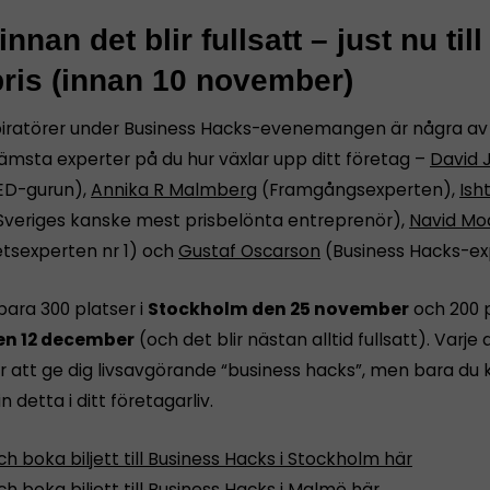
nnan det blir fullsatt – just nu till
pris (innan 10 november)
iratörer under Business Hacks-evenemangen är några av
rämsta experter på du hur växlar upp ditt företag –
David 
ED-gurun),
Annika R Malmberg
(Framgångsexperten),
Ish
Sveriges kanske mest prisbelönta entreprenör),
Navid Mod
etsexperten nr 1) och
Gustaf Oscarson
(Business Hacks-ex
bara 300 platser i
Stockholm den 25 november
och 200 p
n 12 december
(och det blir nästan alltid fullsatt). Varje 
r att ge dig livsavgörande “business hacks”, men bara du 
in detta i ditt företagarliv.
h boka biljett till Business Hacks i Stockholm här
h boka biljett till Business Hacks i Malmö här