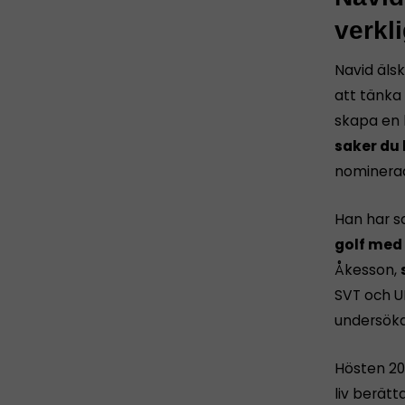
verkl
Navid älsk
att tänka 
skapa en b
saker du
nominerad 
Han har s
golf med
Åkesson,
SVT och U
undersöka
Hösten 20
liv berätt