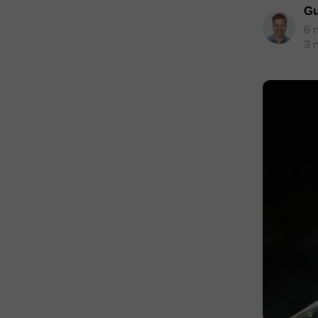
Gu
6 
3 