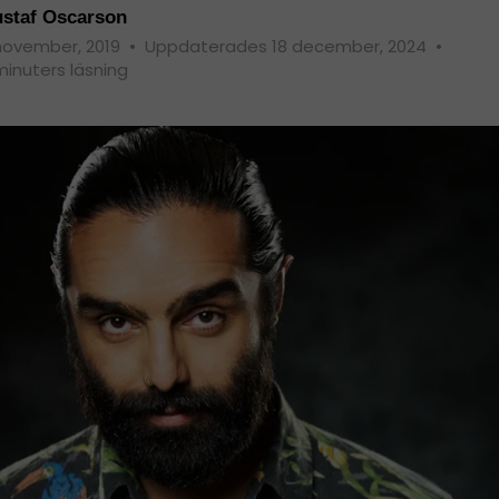
staf Oscarson
november, 2019
•
Uppdaterades 18 december, 2024
•
minuters läsning