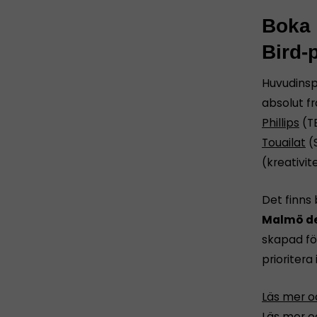
Boka i
Bird-
Huvudinsp
absolut f
Phillips
(T
Touailat
(
(kreativit
Det finns 
Malmö de
skapad fö
prioritera 
Läs mer oc
Läs mer oc