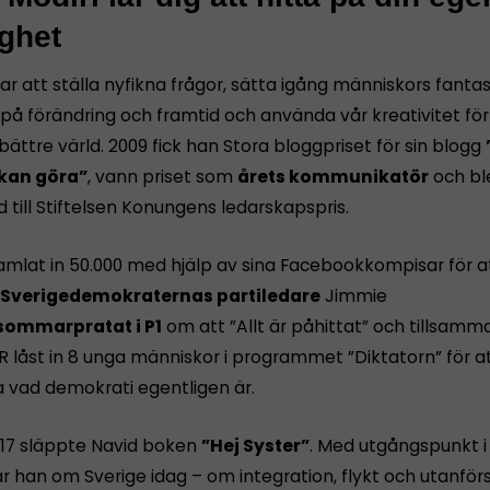
ighet
ar att ställa nyfikna frågor, sätta igång människors fantasi
på förändring och framtid och använda vår kreativitet för
ättre värld. 2009 fick han Stora bloggpriset för sin blogg
 kan göra”
, vann priset som
årets kommunikatör
och bl
till Stiftelsen Konungens ledarskapspris.
amlat in 50.000 med hjälp av sina Facebookkompisar för a
 Sverigedemokraternas partiledare
Jimmie
sommarpratat i P1
om att ”Allt är påhittat” och tillsam
R låst in 8 unga människor i programmet ”Diktatorn” för a
 vad demokrati egentligen är.
17 släppte Navid boken
”Hej Syster”
. Med utgångspunkt i 
ar han om Sverige idag – om integration, flykt och utanför