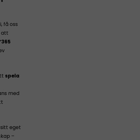
, få oss
 att
”365
ev
tt
spela
mans med
tt
sitt eget
skap –