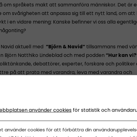
 om språkets makt att sammanföra människor. Det är 
 om svårigheten att anpassa sig till ett nytt land, om att
kt i en vidare mening: Kanske befinner vi oss alla egentli
 någonting?
r Navid aktuell med
”Björn & Navid”
tillsammans med vä
 Björn Natthiko Lindeblad och med podden
”Hur kan vi?
 oliktänkande, debattörer, experter, forskare och politiker
ättre på att prata med varandra, leva med varandra och
ra tillsammans med andra människor och grupper i samh
etar med samtalet som verktyg och hur vi kan bli bättre 
och lyssna på varandra. Han är född 1983 i Iran, uppvuxen
ebbplatsen använder cookies
för statistik och användar
och numera bosatt i Malmö. Han har stått på scen sen han
ramledare i P3 och i Sveriges television
et använder cookies för att förbättra din användarupplevelse
mkrönikan”
och
”Diktatorn”
samt gjort hundratals fram