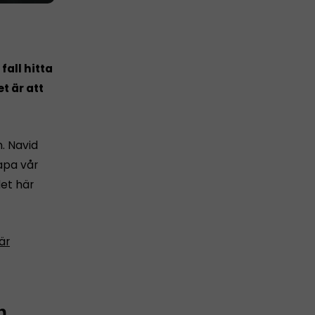
fall hitta
t är att
. Navid
kapa vår
det här
är
n