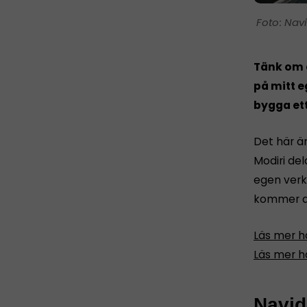
Navi
Tänk om a
på mitt e
bygga et
Det här är
Modiri del
egen verkl
kommer at
Läs mer hä
Läs mer hä
Navid 