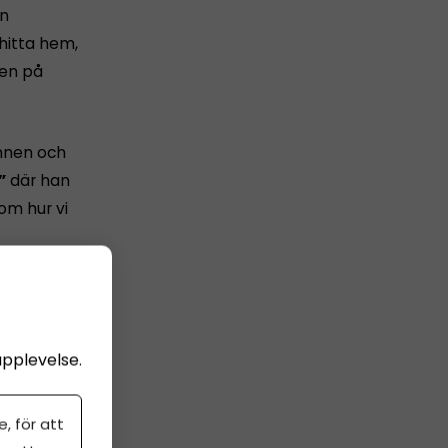
en
 hitta hem,
gen på
nnen och
”
där han
 om hur vi
ället.
på att
 i
upplevelse.
 var 16,
, för att
trädanden